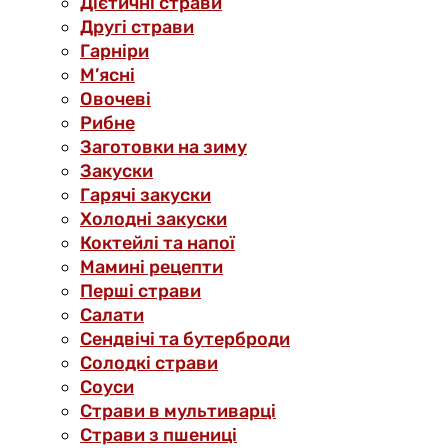
Дієтичні страви
Другі страви
Гарніри
М’ясні
Овочеві
Рибне
Заготовки на зиму
Закуски
Гарячі закуски
Холодні закуски
Коктейлі та напої
Мамині рецепти
Перші страви
Салати
Сендвічі та бутерброди
Солодкі страви
Соуси
Страви в мультиварці
Страви з пшениці