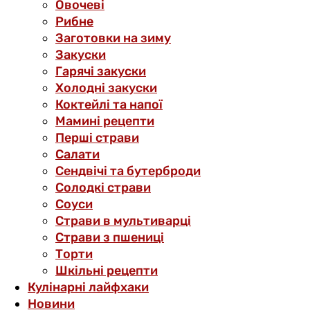
Овочеві
Рибне
Заготовки на зиму
Закуски
Гарячі закуски
Холодні закуски
Коктейлі та напої
Мамині рецепти
Перші страви
Салати
Сендвічі та бутерброди
Солодкі страви
Соуси
Страви в мультиварці
Страви з пшениці
Торти
Шкільні рецепти
Кулінарні лайфхаки
Новини