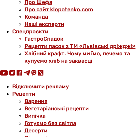
Про Шефа
Про сайт klopotenko.com
Команда
Наші експерти
Спецпроєкти
ГастроСпадок
Рецепти пасок з ТМ «Львівські дріжджі»
Хлібний крафт. Чому ми їмо, печемо та
купуємо хліб на заквасці
Відключити рекламу
Рецепти
Варення
Вегетаріанські рецепти
Випічка
Готуємо без світла
Десерти