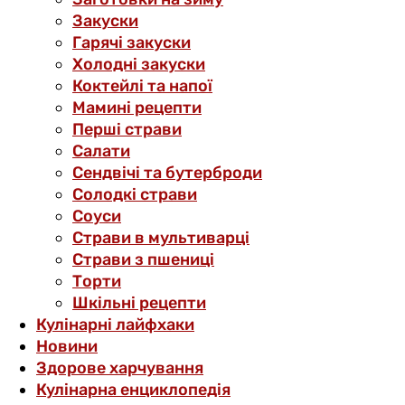
Закуски
Гарячі закуски
Холодні закуски
Коктейлі та напої
Мамині рецепти
Перші страви
Салати
Сендвічі та бутерброди
Солодкі страви
Соуси
Страви в мультиварці
Страви з пшениці
Торти
Шкільні рецепти
Кулінарні лайфхаки
Новини
Здорове харчування
Кулінарна енциклопедія