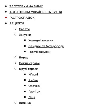
ЗАГОТОВКИ НА ЗИМУ
АВТЕНТИЧНА УКРАЇНСЬКА КУХНЯ
ГАСТРОСПАДОК
РЕЦЕПТИ
Салати
Закуски
Холодні закуски
Сендвічі та бутерброди
Гарячі закуски
Борщ
Перші страви
Другі страви
М’ясні
Рибне
Овочеві
Гарніри
Піца
Випічка