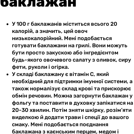
баклажан
У 100 г баклажанів міститься всього 20
калорій, а значить, цей овоч
низькокалорійний. Мені подобається
готувати баклажани на грилі. Вони можуть
бути просто закускою або інгредієнтом
будь-якого овочевого салату з оливок, сиру
фети, руколи і огірка.
У складі баклажану є вітамін С, який
необхідний для підтримки імунної системи, а
також нормалізує склад крові та прискорює
обмін речовин. Можна загорнути баклажан у
фольгу та поставити в духовку запікатися на
20-30 хвилин. Потім зняти шкірку, розім’яти
виделкою й додати трави і спеції до вашого
смаку. Мені подобається поєднання
баклажана з каєнським перцем, медом і