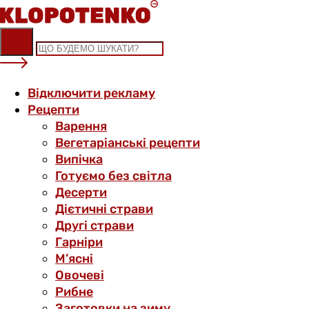
Skip
to
content
Відключити рекламу
Рецепти
Варення
Вегетаріанські рецепти
Випічка
Готуємо без світла
Десерти
Дієтичні страви
Другі страви
Гарніри
М’ясні
Овочеві
Рибне
Заготовки на зиму