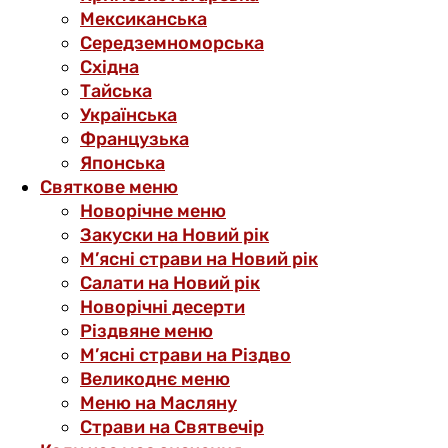
Мексиканська
Середземноморська
Східна
Тайська
Українська
Французька
Японська
Святкове меню
Новорічне меню
Закуски на Новий рік
М’ясні страви на Новий рік
Салати на Новий рік
Новорічні десерти
Різдвяне меню
М’ясні страви на Різдво
Великоднє меню
Меню на Масляну
Страви на Святвечір