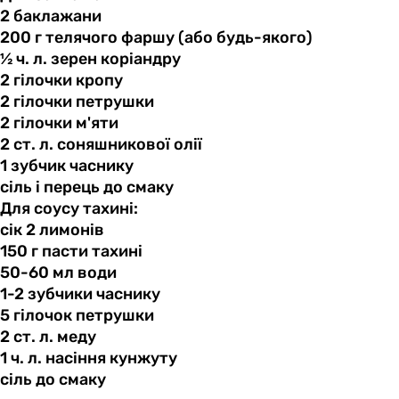
2 баклажани
200 г
телячого
фаршу (або будь-якого)
½ ч.
л.
зерен коріандру
2 гілочки
кропу
2 гілочки
петрушки
2 гілочки
м'яти
2 ст.
л.
соняшникової олії
1 зубчик
часнику
сіль і
перець
до смаку
Для соусу тахині:
сік 2
лимонів
150 г
пасти
тахині
50-60 мл
води
1-2 зубчики
часнику
5 гілочок
петрушки
2 ст.
л.
меду
1 ч.
л.
насіння кунжуту
сіль до
смаку