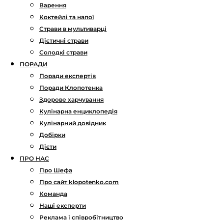
Варення
Коктейлі та напої
Страви в мультиварці
Дієтичні страви
Солодкі страви
ПОРАДИ
Поради експертів
Поради Клопотенка
Здорове харчування
Кулінарна енциклопедія
Кулінарний довідник
Добірки
Дієти
ПРО НАС
Про Шефа
Про сайт klopotenko.com
Команда
Наші експерти
Реклама і співробітництво