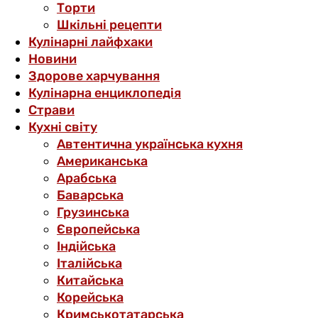
Торти
Шкільні рецепти
Кулінарні лайфхаки
Новини
Здорове харчування
Кулінарна енциклопедія
Страви
Кухні світу
Автентична українська кухня
Американська
Арабська
Баварська
Грузинська
Європейська
Індійська
Італійська
Китайська
Корейська
Кримськотатарська