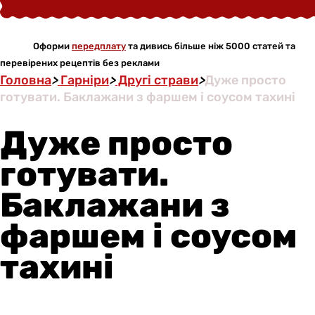
Оформи
передплату
та дивись більше ніж 5000 статей та
перевірених рецептів без реклами
Головна
>
Гарніри
>
Другі страви
>
Дуже просто
готувати. Баклажани з фаршем і соусом тахині
Дуже просто
готувати.
Баклажани з
фаршем і соусом
тахині