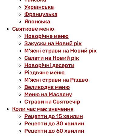
Українська
Французька
Японська
Святкове меню
Новорічне меню
Закуски на Новий рік
М’ясні страви на Новий рік
Салати на Новий рік
Новорічні десерти
Різдвяне меню
М’ясні страви на Різдво
Великоднє меню
Меню на Масляну
Страви на Святвечір
Коли час має значення
Рецепти до 15 хвилин
Рецепти до 30 хвилин
Рецепти до 60 хвилин