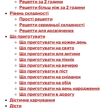
Рецепти за 2 години
Рецепти більш ніж за 2 години
Рівень складності
Прості рецепти
Рецепти середньої складності
Рецепти для досвідчених
Що приготувати
Що приготувати на кожен день
Що приготувати на свято
Що приготувати для дитини
Що приготувати на пікнік
Що приготувати на вечерю
Що приготувати в піст
Що приготувати на сніданок
Що приготувати на обід
Що приготувати на день народження
Що приготувати в дорогу
Дієтичне харчування
Дієти