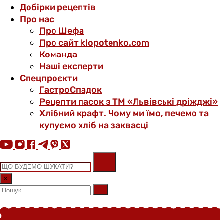
Добірки рецептів
Про нас
Про Шефа
Про сайт klopotenko.com
Команда
Наші експерти
Спецпроєкти
ГастроСпадок
Рецепти пасок з ТМ «Львівські дріжджі»
Хлібний крафт. Чому ми їмо, печемо та
купуємо хліб на заквасці
×