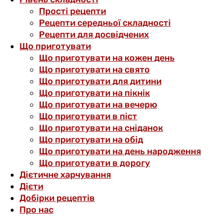
Прості рецепти
Рецепти середньої складності
Рецепти для досвідчених
Що приготувати
Що приготувати на кожен день
Що приготувати на свято
Що приготувати для дитини
Що приготувати на пікнік
Що приготувати на вечерю
Що приготувати в піст
Що приготувати на сніданок
Що приготувати на обід
Що приготувати на день народження
Що приготувати в дорогу
Дієтичне харчування
Дієти
Добірки рецептів
Про нас