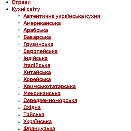
Страви
Кухні світу
Автентична українська кухня
Американська
Арабська
Баварська
Грузинська
Європейська
Індійська
Італійська
Китайська
Корейська
Кримськотатарська
Мексиканська
Середземноморська
Східна
Тайська
Українська
Французька