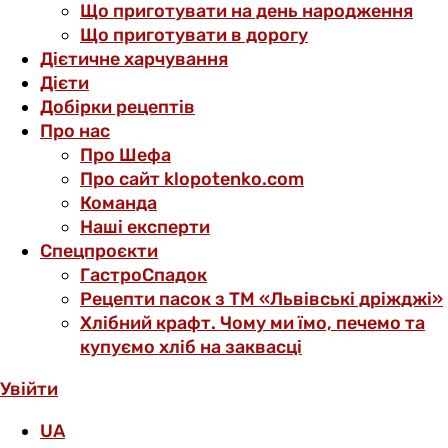
Що приготувати на день народження
Що приготувати в дорогу
Дієтичне харчування
Дієти
Добірки рецептів
Про нас
Про Шефа
Про сайт klopotenko.com
Команда
Наші експерти
Спецпроєкти
ГастроСпадок
Рецепти пасок з ТМ «Львівські дріжджі»
Хлібний крафт. Чому ми їмо, печемо та
купуємо хліб на заквасці
Увійти
UA