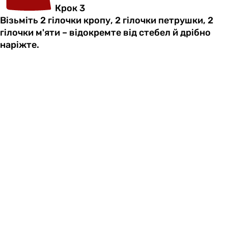
Крок 3
Візьміть 2 гілочки кропу, 2 гілочки петрушки, 2
гілочки м'яти – відокремте від стебел й дрібно
наріжте.