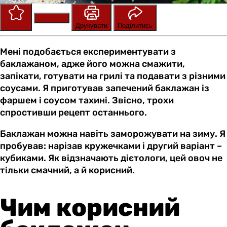
Зберегти
Оцінити
Друкувати
Поділитись
Мені подобається експериментувати з
баклажаном, адже його можна смажити,
запікати, готувати на грилі та подавати з різними
соусами. Я приготував запечений баклажан із
фаршем і соусом тахині. Звісно, трохи
спростивши рецепт останнього.
Баклажан можна навіть заморожувати на зиму. Я
пробував: нарізав кружечками і другий варіант –
кубиками. Як відзначають дієтологи, цей овоч не
тільки смачний, а й корисний.
Чим корисний