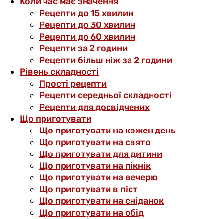
Коли час має значення
Рецепти до 15 хвилин
Рецепти до 30 хвилин
Рецепти до 60 хвилин
Рецепти за 2 години
Рецепти більш ніж за 2 години
Рівень складності
Прості рецепти
Рецепти середньої складності
Рецепти для досвідчених
Що приготувати
Що приготувати на кожен день
Що приготувати на свято
Що приготувати для дитини
Що приготувати на пікнік
Що приготувати на вечерю
Що приготувати в піст
Що приготувати на сніданок
Що приготувати на обід