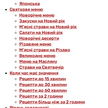
Японська
Святкове меню
Новорічне меню
Закуски на Новий рік
М’ясні страви на Новий рік
Салати на Новий рік
Новорічні десерти
Різдвяне меню
М’ясні страви на Різдво
Великоднє меню
Меню на Масляну
Страви на Святвечір
Коли час має значення
Рецепти до 15 хвилин
Рецепти до 30 хвилин
Рецепти до 60 хвилин
Рецепти за 2 години
Рецепти більш ніж за 2 години
Рівень складності