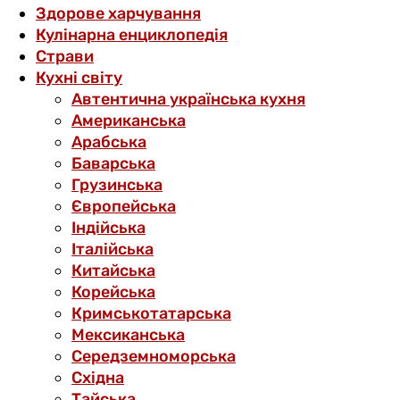
Здорове харчування
Кулінарна енциклопедія
Страви
Кухні світу
Автентична українська кухня
Американська
Арабська
Баварська
Грузинська
Європейська
Індійська
Італійська
Китайська
Корейська
Кримськотатарська
Мексиканська
Середземноморська
Східна
Тайська