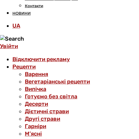
Контакти
НОВИНИ
UA
Увійти
Відключити рекламу
Рецепти
Варення
Вегетаріанські рецепти
Випічка
Готуємо без світла
Десерти
Дієтичні страви
Другі страви
Гарніри
М’ясні