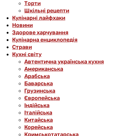
Торти
Шкільні рецепти
Кулінарні лайфхаки
Новини
Здорове харчування
Кулінарна енциклопедія
Страви
Кухні світу
Автентична українська кухня
Американська
Арабська
Баварська
Грузинська
Європейська
Індійська
Італійська
Китайська
Корейська
Кримськотатарська