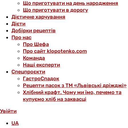
Що приготувати на день народження
Що приготувати в дорогу
Дієтичне харчування
Дієти
Добірки рецептів
Про нас
Про Шефа
Про сайт klopotenko.com
Команда
Наші експерти
Спецпроєкти
ГастроСпадок
Рецепти пасок з ТМ «Львівські дріжджі»
Хлібний крафт. Чому ми їмо, печемо та
купуємо хліб на заквасці
Увійти
UA