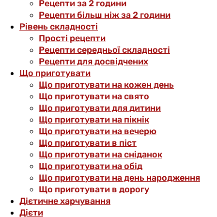
Рецепти за 2 години
Рецепти більш ніж за 2 години
Рівень складності
Прості рецепти
Рецепти середньої складності
Рецепти для досвідчених
Що приготувати
Що приготувати на кожен день
Що приготувати на свято
Що приготувати для дитини
Що приготувати на пікнік
Що приготувати на вечерю
Що приготувати в піст
Що приготувати на сніданок
Що приготувати на обід
Що приготувати на день народження
Що приготувати в дорогу
Дієтичне харчування
Дієти