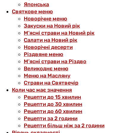
Японська
Святкове меню
Новорічне меню
Закуски на Новий рік
М’ясні страви на Новий рік
Салати на Новий рік
Новорічні десерти
Різдвяне меню
М’ясні страви на Різдво
Великоднє меню
Меню на Масляну
Страви на Святвечір
Коли час має значення
Рецепти до 15 хвилин
Рецепти до 30 хвилин
Рецепти до 60 хвилин
Рецепти за 2 години
Рецепти більш ніж за 2 години
Рівень складності