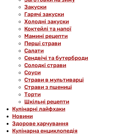
Закуски
Гарячі закуски
Холодні закуски
Коктейлі та напої
Мамині рецепти
Перші страви
Салати
Сендвічі та бутерброди
Солодкі страви
Соуси
Страви в мультиварці
Страви з пшениці
Торти
Шкільні рецепти
Кулінарні лайфхаки
Новини
Здорове харчування
Кулінарна енциклопедія