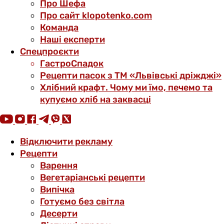
Про Шефа
Про сайт klopotenko.com
Команда
Наші експерти
Спецпроєкти
ГастроСпадок
Рецепти пасок з ТМ «Львівські дріжджі»
Хлібний крафт. Чому ми їмо, печемо та
купуємо хліб на заквасці
Відключити рекламу
Рецепти
Варення
Вегетаріанські рецепти
Випічка
Готуємо без світла
Десерти