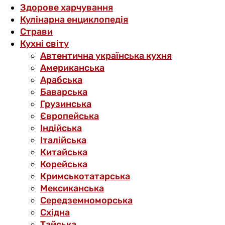
Здорове харчування
Кулінарна енциклопедія
Страви
Кухні світу
Автентична українська кухня
Американська
Арабська
Баварська
Грузинська
Європейська
Індійська
Італійська
Китайська
Корейська
Кримськотатарська
Мексиканська
Середземноморська
Східна
Тайська