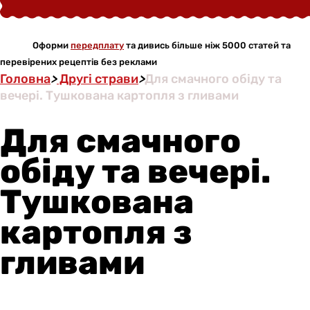
Оформи
передплату
та дивись більше ніж 5000 статей та
перевірених рецептів без реклами
Головна
>
Другі страви
>
Для смачного обіду та
вечері. Тушкована картопля з гливами
Для смачного
обіду та вечері.
Тушкована
картопля з
гливами