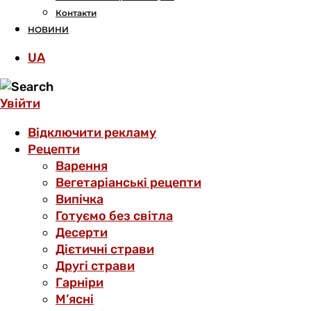
Контакти
НОВИНИ
UA
Увійти
Відключити рекламу
Рецепти
Варення
Вегетаріанські рецепти
Випічка
Готуємо без світла
Десерти
Дієтичні страви
Другі страви
Гарніри
М’ясні