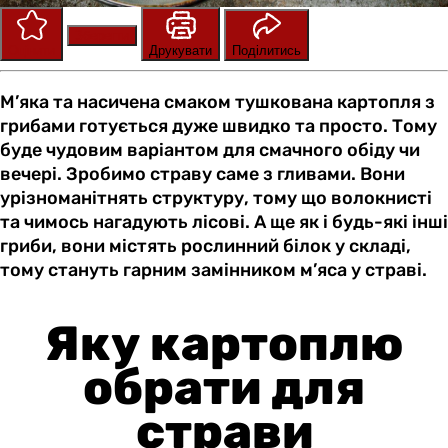
Зберегти
Оцінити
Друкувати
Поділитись
М’яка та насичена смаком тушкована картопля з
грибами готується дуже швидко та просто. Тому
буде чудовим варіантом для смачного обіду чи
вечері. Зробимо страву саме з гливами. Вони
урізноманітнять структуру, тому що волокнисті
та чимось нагадують лісові. А ще як і будь-які інші
гриби, вони містять рослинний білок у складі,
тому стануть гарним замінником м’яса у страві.
Яку картоплю
обрати для
страви