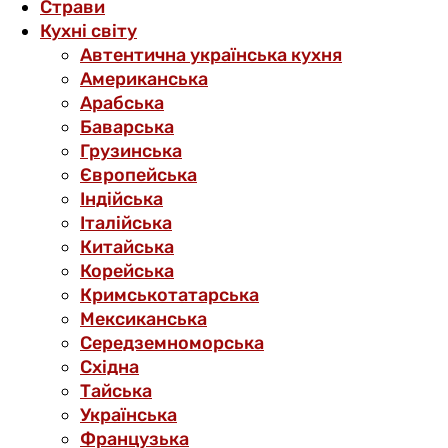
Страви
Кухні світу
Автентична українська кухня
Американська
Арабська
Баварська
Грузинська
Європейська
Індійська
Італійська
Китайська
Корейська
Кримськотатарська
Мексиканська
Середземноморська
Східна
Тайська
Українська
Французька