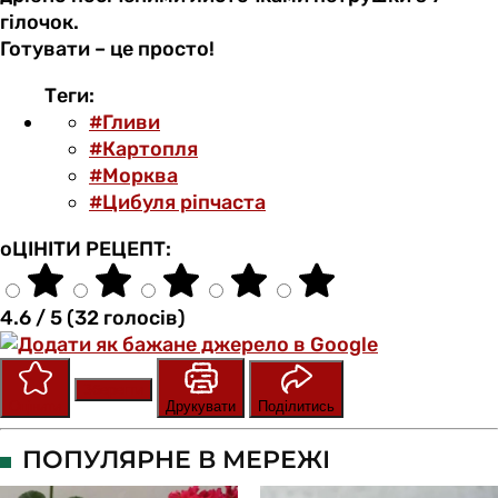
гілочок.
Готувати – це просто!
Теги:
#Гливи
#Картопля
#Морква
#Цибуля ріпчаста
оЦІНІТИ РЕЦЕПТ:
4.6 / 5 (32 голосів)
Зберегти
Оцінити
Друкувати
Поділитись