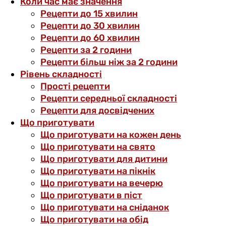
Коли час має значення
Рецепти до 15 хвилин
Рецепти до 30 хвилин
Рецепти до 60 хвилин
Рецепти за 2 години
Рецепти більш ніж за 2 години
Рівень складності
Прості рецепти
Рецепти середньої складності
Рецепти для досвідчених
Що приготувати
Що приготувати на кожен день
Що приготувати на свято
Що приготувати для дитини
Що приготувати на пікнік
Що приготувати на вечерю
Що приготувати в піст
Що приготувати на сніданок
Що приготувати на обід