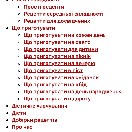
Прості рецепти
Рецепти середньої складності
Рецепти для досвідчених
Що приготувати
Що приготувати на кожен день
Що приготувати на свято
Що приготувати для дитини
Що приготувати на пікнік
Що приготувати на вечерю
Що приготувати в піст
Що приготувати на сніданок
Що приготувати на обід
Що приготувати на день народження
Що приготувати в дорогу
Дієтичне харчування
Дієти
Добірки рецептів
Про нас