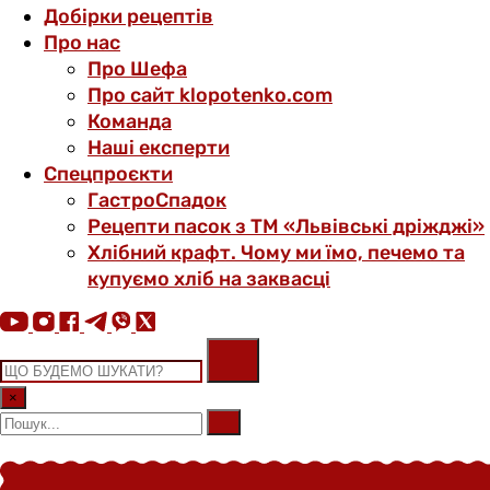
Добірки рецептів
Про нас
Про Шефа
Про сайт klopotenko.com
Команда
Наші експерти
Спецпроєкти
ГастроСпадок
Рецепти пасок з ТМ «Львівські дріжджі»
Хлібний крафт. Чому ми їмо, печемо та
купуємо хліб на заквасці
×