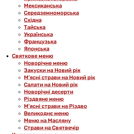
Мексиканська
Середземноморська
Східна
Тайська
Українська
Французька
Японська
Святкове меню
Новорічне меню
Закуски на Новий рік
М’ясні страви на Новий рік
Салати на Новий рік
Новорічні десерти
Різдвяне меню
М’ясні страви на Різдво
Великоднє меню
Меню на Масляну
Страви на Святвечір