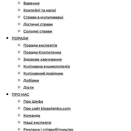
Варення
Коктейлі та напої
Страви в мультиварці
Дієтичні страви
Солодкі страви
ПОРАДИ
Поради експертів
Поради Клопотенка
Здорове харчування
Кулінарна енциклопедія
Кулінарний довідник
Добірки
Дієти
ПРО НАС
Про Шефа
Про сайт klopotenko.com
Команда
Наші експерти
Реклама і співробітництво