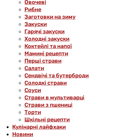
Овочеві
Рибне
Заготовки на зиму
Закуски
Гарячі закуски
Холодні закуски
Коктейлі та напої
Мамині рецепти
Перші страви
Салати
Сендвічі та бутерброди
Солодкі страви
Соуси
Страви в мультиварці
Страви з пшениці
Торти
Шкільні рецепти
Кулінарні лайфхаки
Новини