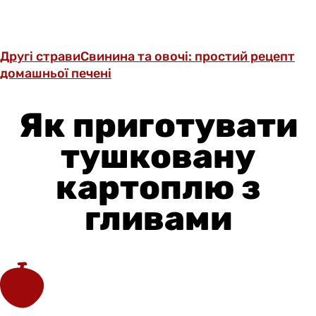
Другі страви
Свинина та овочі: простий рецепт
домашньої печені
Як приготувати
тушковану
картоплю з
гливами