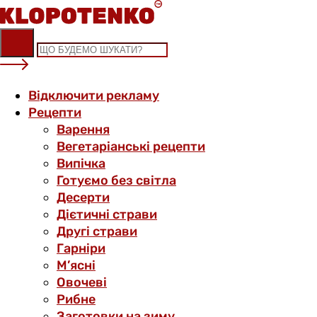
Skip
to
content
Відключити рекламу
Рецепти
Варення
Вегетаріанські рецепти
Випічка
Готуємо без світла
Десерти
Дієтичні страви
Другі страви
Гарніри
М’ясні
Овочеві
Рибне
Заготовки на зиму