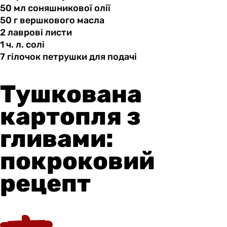
50 мл
соняшникової
олії
50 г
вершкового
масла
2 лаврові
листи
1 ч.
л.
солі
7 гілочок
петрушки
для подачі
Тушкована
картопля з
гливами:
покроковий
рецепт