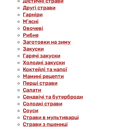
Дієтичні страви
Другі страви
Гарніри
М’ясні
Овочеві
Рибне
Заготовки на зиму
Закуски
Гарячі закуски
Холодні закуски
Коктейлі та напої
Мамині рецепти
Перші страви
Салати
Сендвічі та бутерброди
Солодкі страви
Соуси
Страви в мультиварці
Страви з пшениці