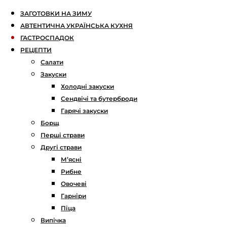
ЗАГОТОВКИ НА ЗИМУ
АВТЕНТИЧНА УКРАЇНСЬКА КУХНЯ
ГАСТРОСПАДОК
РЕЦЕПТИ
Салати
Закуски
Холодні закуски
Сендвічі та бутерброди
Гарячі закуски
Борщ
Перші страви
Другі страви
М’ясні
Рибне
Овочеві
Гарніри
Піца
Випічка