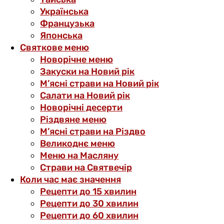
Українська
Французька
Японська
Святкове меню
Новорічне меню
Закуски на Новий рік
М’ясні страви на Новий рік
Салати на Новий рік
Новорічні десерти
Різдвяне меню
М’ясні страви на Різдво
Великоднє меню
Меню на Масляну
Страви на Святвечір
Коли час має значення
Рецепти до 15 хвилин
Рецепти до 30 хвилин
Рецепти до 60 хвилин