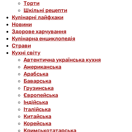
Торти
Шкільні рецепти
Кулінарні лайфхаки
Новини
Здорове харчування
Кулінарна енциклопедія
Страви
Кухні світу
Автентична українська кухня
Американська
Арабська
Баварська
Грузинська
Європейська
Індійська
Італійська
Китайська
Корейська
Кримськотатарська