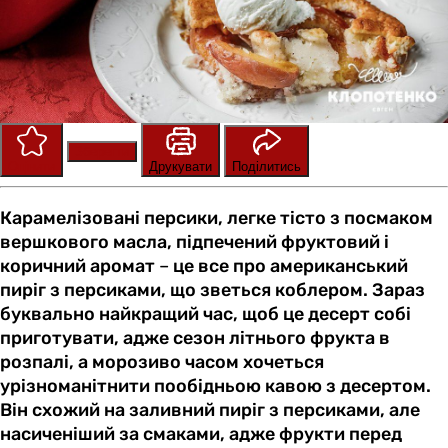
Зберегти
Оцінити
Друкувати
Поділитись
Карамелізовані персики, легке тісто з посмаком
вершкового масла, підпечений фруктовий і
коричний аромат
–
це все про американський
пиріг з персиками, що зветься коблером. Зараз
буквально найкращий час, щоб це десерт собі
приготувати, адже сезон літнього фрукта в
розпалі, а морозиво часом хочеться
урізноманітнити пообідньою кавою з десертом.
Він схожий на заливний пиріг з персиками, але
насиченіший за смаками, адже фрукти перед