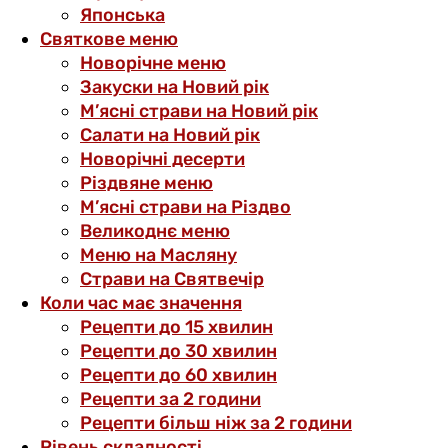
Японська
Святкове меню
Новорічне меню
Закуски на Новий рік
М’ясні страви на Новий рік
Салати на Новий рік
Новорічні десерти
Різдвяне меню
М’ясні страви на Різдво
Великоднє меню
Меню на Масляну
Страви на Святвечір
Коли час має значення
Рецепти до 15 хвилин
Рецепти до 30 хвилин
Рецепти до 60 хвилин
Рецепти за 2 години
Рецепти більш ніж за 2 години
Рівень складності