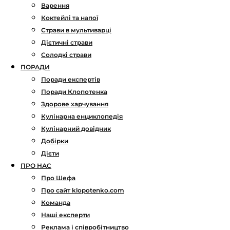
Варення
Коктейлі та напої
Страви в мультиварці
Дієтичні страви
Солодкі страви
ПОРАДИ
Поради експертів
Поради Клопотенка
Здорове харчування
Кулінарна енциклопедія
Кулінарний довідник
Добірки
Дієти
ПРО НАС
Про Шефа
Про сайт klopotenko.com
Команда
Наші експерти
Реклама і співробітництво