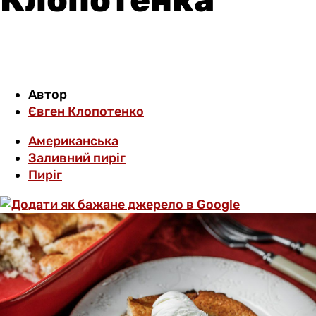
Автор
Євген Клопотенко
Американська
Заливний пиріг
Пиріг