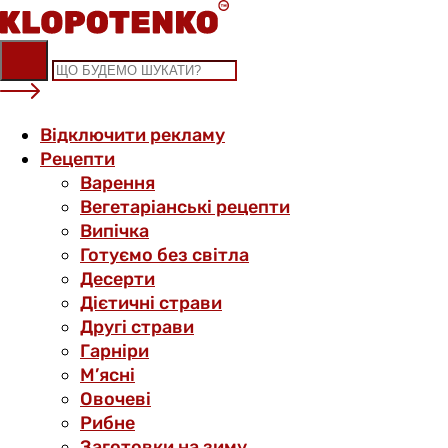
Skip
to
content
Відключити рекламу
Рецепти
Варення
Вегетаріанські рецепти
Випічка
Готуємо без світла
Десерти
Дієтичні страви
Другі страви
Гарніри
М’ясні
Овочеві
Рибне
Заготовки на зиму