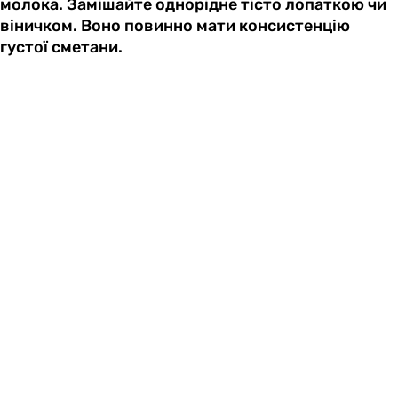
молока. Замішайте однорідне тісто лопаткою чи
віничком. Воно повинно мати консистенцію
густої сметани.