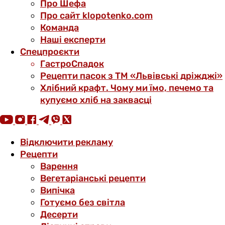
Про Шефа
Про сайт klopotenko.com
Команда
Наші експерти
Спецпроєкти
ГастроСпадок
Рецепти пасок з ТМ «Львівські дріжджі»
Хлібний крафт. Чому ми їмо, печемо та
купуємо хліб на заквасці
Відключити рекламу
Рецепти
Варення
Вегетаріанські рецепти
Випічка
Готуємо без світла
Десерти