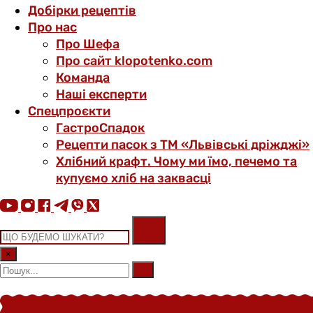
Добірки рецептів
Про нас
Про Шефа
Про сайт klopotenko.com
Команда
Наші експерти
Спецпроєкти
ГастроСпадок
Рецепти пасок з ТМ «Львівські дріжджі»
Хлібний крафт. Чому ми їмо, печемо та
купуємо хліб на заквасці
×