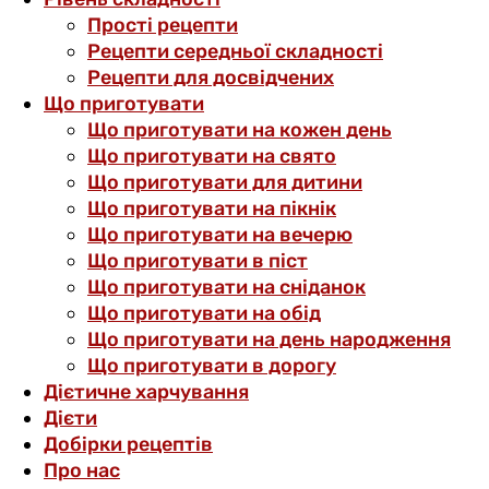
Прості рецепти
Рецепти середньої складності
Рецепти для досвідчених
Що приготувати
Що приготувати на кожен день
Що приготувати на свято
Що приготувати для дитини
Що приготувати на пікнік
Що приготувати на вечерю
Що приготувати в піст
Що приготувати на сніданок
Що приготувати на обід
Що приготувати на день народження
Що приготувати в дорогу
Дієтичне харчування
Дієти
Добірки рецептів
Про нас