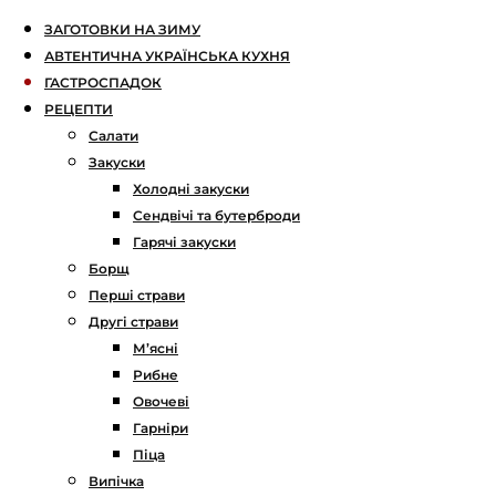
ЗАГОТОВКИ НА ЗИМУ
АВТЕНТИЧНА УКРАЇНСЬКА КУХНЯ
ГАСТРОСПАДОК
РЕЦЕПТИ
Салати
Закуски
Холодні закуски
Сендвічі та бутерброди
Гарячі закуски
Борщ
Перші страви
Другі страви
М’ясні
Рибне
Овочеві
Гарніри
Піца
Випічка