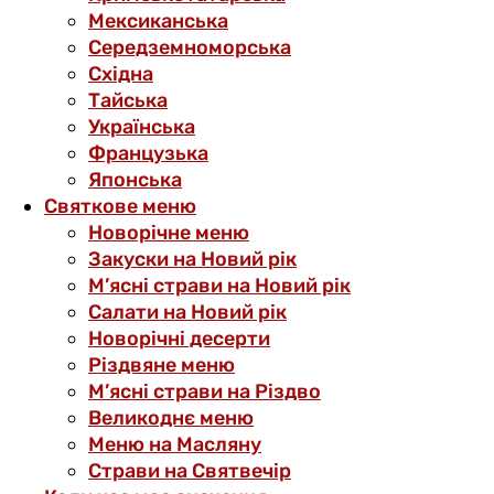
Мексиканська
Середземноморська
Східна
Тайська
Українська
Французька
Японська
Святкове меню
Новорічне меню
Закуски на Новий рік
М’ясні страви на Новий рік
Салати на Новий рік
Новорічні десерти
Різдвяне меню
М’ясні страви на Різдво
Великоднє меню
Меню на Масляну
Страви на Святвечір