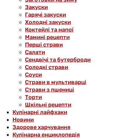
Закуски
Гарячі закуски
Холодні закуски
Коктейлі та напої
Мамині рецепти
Перші страви
Салати
Сендвічі та бутерброди
Солодкі страви
Соуси
Страви в мультиварці
Страви з пшениці
Торти
Шкільні рецепти
Кулінарні лайфхаки
Новини
Здорове харчування
Кулінарна енциклопедія