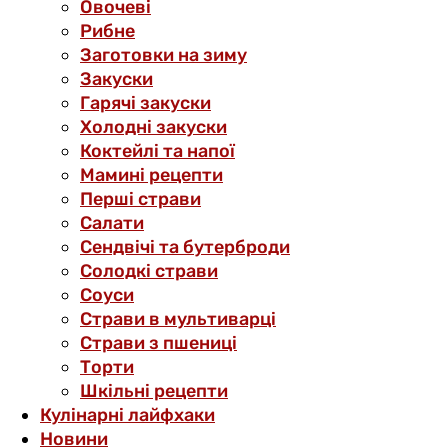
Овочеві
Рибне
Заготовки на зиму
Закуски
Гарячі закуски
Холодні закуски
Коктейлі та напої
Мамині рецепти
Перші страви
Салати
Сендвічі та бутерброди
Солодкі страви
Соуси
Страви в мультиварці
Страви з пшениці
Торти
Шкільні рецепти
Кулінарні лайфхаки
Новини