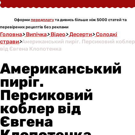
Оформи
передплату
та дивись більше ніж 5000 статей та
перевірених рецептів без реклами
Головна
>
Випічка
>
Відео
>
Десерти
>
Солодкі
страви
>
Американський пиріг. Персиковий коблер
від Євгена Клопотенка
Американський
пиріг.
Персиковий
коблер від
Євгена
Клопотенка