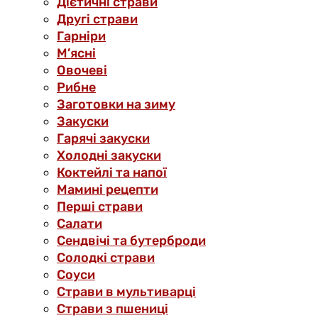
Дієтичні страви
Другі страви
Гарніри
М’ясні
Овочеві
Рибне
Заготовки на зиму
Закуски
Гарячі закуски
Холодні закуски
Коктейлі та напої
Мамині рецепти
Перші страви
Салати
Сендвічі та бутерброди
Солодкі страви
Соуси
Страви в мультиварці
Страви з пшениці