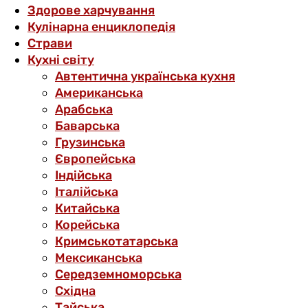
Здорове харчування
Кулінарна енциклопедія
Страви
Кухні світу
Автентична українська кухня
Американська
Арабська
Баварська
Грузинська
Європейська
Індійська
Італійська
Китайська
Корейська
Кримськотатарська
Мексиканська
Середземноморська
Східна
Тайська