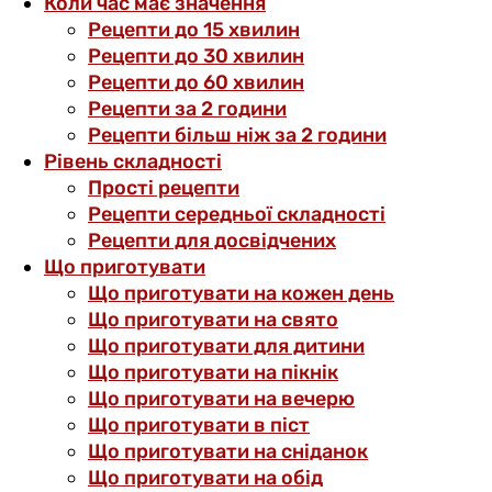
Коли час має значення
Рецепти до 15 хвилин
Рецепти до 30 хвилин
Рецепти до 60 хвилин
Рецепти за 2 години
Рецепти більш ніж за 2 години
Рівень складності
Прості рецепти
Рецепти середньої складності
Рецепти для досвідчених
Що приготувати
Що приготувати на кожен день
Що приготувати на свято
Що приготувати для дитини
Що приготувати на пікнік
Що приготувати на вечерю
Що приготувати в піст
Що приготувати на сніданок
Що приготувати на обід