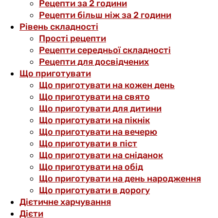
Рецепти за 2 години
Рецепти більш ніж за 2 години
Рівень складності
Прості рецепти
Рецепти середньої складності
Рецепти для досвідчених
Що приготувати
Що приготувати на кожен день
Що приготувати на свято
Що приготувати для дитини
Що приготувати на пікнік
Що приготувати на вечерю
Що приготувати в піст
Що приготувати на сніданок
Що приготувати на обід
Що приготувати на день народження
Що приготувати в дорогу
Дієтичне харчування
Дієти