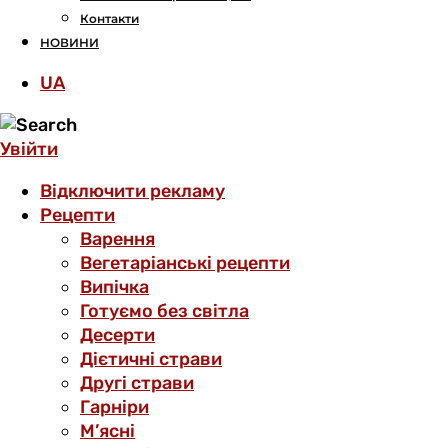
Контакти
НОВИНИ
UA
Увійти
Відключити рекламу
Рецепти
Варення
Вегетаріанські рецепти
Випічка
Готуємо без світла
Десерти
Дієтичні страви
Другі страви
Гарніри
М’ясні