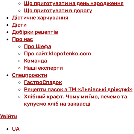
Що приготувати на день народження
Що приготувати в дорогу
Дієтичне харчування
Дієти
Добірки рецептів
Про нас
Про Шефа
Про сайт klopotenko.com
Команда
Наші експерти
Спецпроєкти
ГастроСпадок
Рецепти пасок з ТМ «Львівські дріжджі»
Хлібний крафт. Чому ми їмо, печемо та
купуємо хліб на заквасці
Увійти
UA