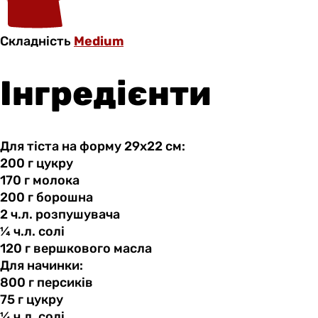
Складність
Medium
Інгредієнти
Для тіста на форму 29х22 см:
200 г
цукру
170 г
молока
200 г
борошна
2 ч.л.
розпушувача
¼ ч.л.
солі
120 г
вершкового
масла
Для начинки:
800 г
персиків
75 г
цукру
¼ ч.л.
солі