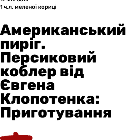
1 ч.л.
меленої
кориці
Американський
пиріг.
Персиковий
коблер від
Євгена
Клопотенка:
Приготування