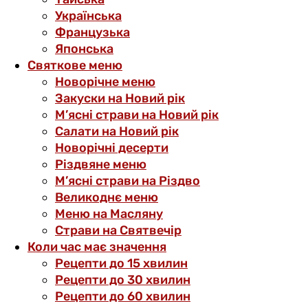
Українська
Французька
Японська
Святкове меню
Новорічне меню
Закуски на Новий рік
М’ясні страви на Новий рік
Салати на Новий рік
Новорічні десерти
Різдвяне меню
М’ясні страви на Різдво
Великоднє меню
Меню на Масляну
Страви на Святвечір
Коли час має значення
Рецепти до 15 хвилин
Рецепти до 30 хвилин
Рецепти до 60 хвилин