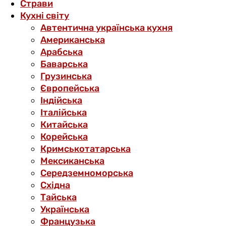
Страви
Кухні світу
Автентична українська кухня
Американська
Арабська
Баварська
Грузинська
Європейська
Індійська
Італійська
Китайська
Корейська
Кримськотатарська
Мексиканська
Середземноморська
Східна
Тайська
Українська
Французька