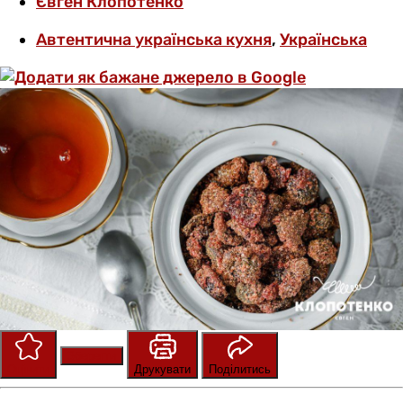
Євген Клопотенко
Автентична українська кухня
,
Українська
Зберегти
Оцінити
Друкувати
Поділитись