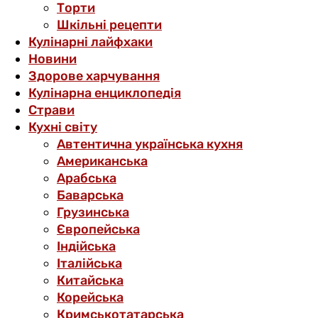
Торти
Шкільні рецепти
Кулінарні лайфхаки
Новини
Здорове харчування
Кулінарна енциклопедія
Страви
Кухні світу
Автентична українська кухня
Американська
Арабська
Баварська
Грузинська
Європейська
Індійська
Італійська
Китайська
Корейська
Кримськотатарська