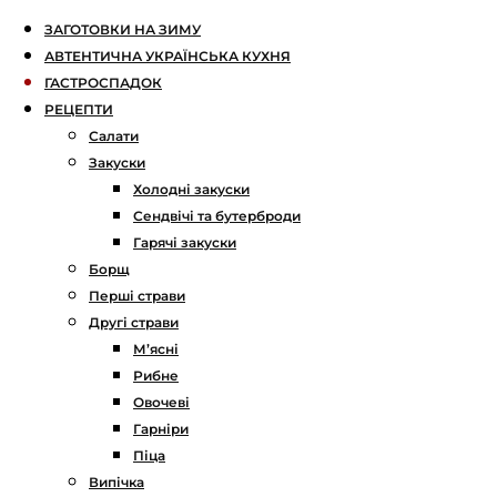
ЗАГОТОВКИ НА ЗИМУ
АВТЕНТИЧНА УКРАЇНСЬКА КУХНЯ
ГАСТРОСПАДОК
РЕЦЕПТИ
Салати
Закуски
Холодні закуски
Сендвічі та бутерброди
Гарячі закуски
Борщ
Перші страви
Другі страви
М’ясні
Рибне
Овочеві
Гарніри
Піца
Випічка