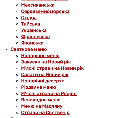
Мексиканська
Середземноморська
Східна
Тайська
Українська
Французька
Японська
Святкове меню
Новорічне меню
Закуски на Новий рік
М’ясні страви на Новий рік
Салати на Новий рік
Новорічні десерти
Різдвяне меню
М’ясні страви на Різдво
Великоднє меню
Меню на Масляну
Страви на Святвечір