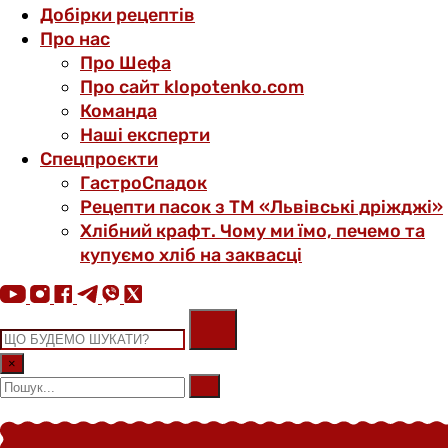
Добірки рецептів
Про нас
Про Шефа
Про сайт klopotenko.com
Команда
Наші експерти
Спецпроєкти
ГастроСпадок
Рецепти пасок з ТМ «Львівські дріжджі»
Хлібний крафт. Чому ми їмо, печемо та
купуємо хліб на заквасці
×