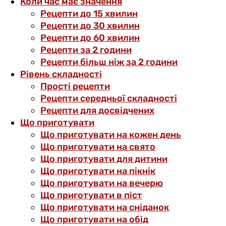
Коли час має значення
Рецепти до 15 хвилин
Рецепти до 30 хвилин
Рецепти до 60 хвилин
Рецепти за 2 години
Рецепти більш ніж за 2 години
Рівень складності
Прості рецепти
Рецепти середньої складності
Рецепти для досвідчених
Що приготувати
Що приготувати на кожен день
Що приготувати на свято
Що приготувати для дитини
Що приготувати на пікнік
Що приготувати на вечерю
Що приготувати в піст
Що приготувати на сніданок
Що приготувати на обід