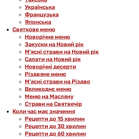
Українська
Французька
Японська
Святкове меню
Новорічне меню
Закуски на Новий рік
М’ясні страви на Новий рік
Салати на Новий рік
Новорічні десерти
Різдвяне меню
М’ясні страви на Різдво
Великоднє меню
Меню на Масляну
Страви на Святвечір
Коли час має значення
Рецепти до 15 хвилин
Рецепти до 30 хвилин
Рецепти до 60 хвилин