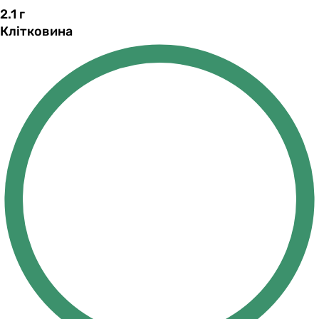
2.1
г
Клітковина