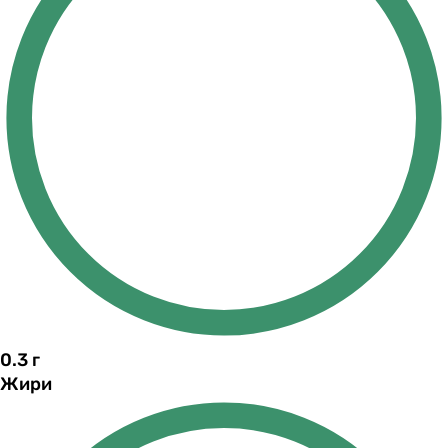
0.3
г
Жири