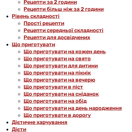
Рецепти за 2 години
Рецепти більш ніж за 2 години
Рівень складності
Прості рецепти
Рецепти середньої складності
Рецепти для досвідчених
Що приготувати
Що приготувати на кожен день
Що приготувати на свято
Що приготувати для дитини
Що приготувати на пікнік
Що приготувати на вечерю
Що приготувати в піст
Що приготувати на сніданок
Що приготувати на обід
Що приготувати на день народження
Що приготувати в дорогу
Дієтичне харчування
Дієти