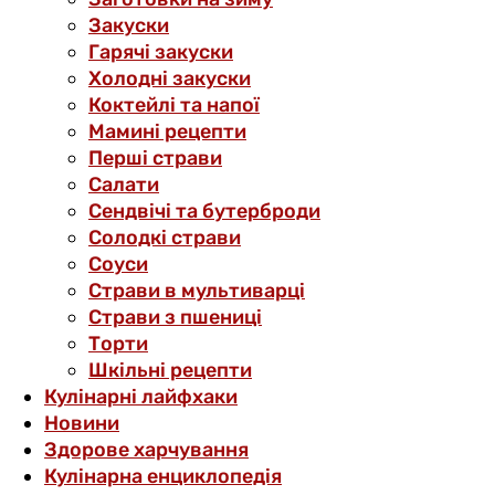
Закуски
Гарячі закуски
Холодні закуски
Коктейлі та напої
Мамині рецепти
Перші страви
Салати
Сендвічі та бутерброди
Солодкі страви
Соуси
Страви в мультиварці
Страви з пшениці
Торти
Шкільні рецепти
Кулінарні лайфхаки
Новини
Здорове харчування
Кулінарна енциклопедія