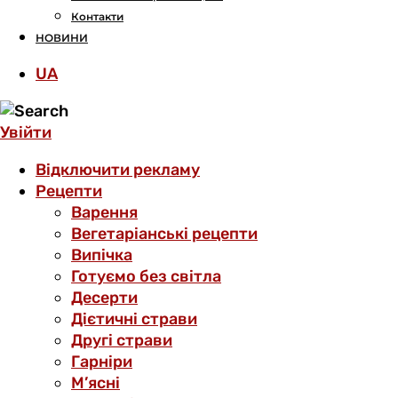
Контакти
НОВИНИ
UA
Увійти
Відключити рекламу
Рецепти
Варення
Вегетаріанські рецепти
Випічка
Готуємо без світла
Десерти
Дієтичні страви
Другі страви
Гарніри
М’ясні