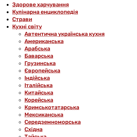
Здорове харчування
Кулінарна енциклопедія
Страви
Кухні світу
Автентична українська кухня
Американська
Арабська
Баварська
Грузинська
Європейська
Індійська
Італійська
Китайська
Корейська
Кримськотатарська
Мексиканська
Середземноморська
Східна
Тайська