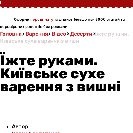
Оформи
передплату
та дивись більше ніж 5000 статей та
перевірених рецептів без реклами
Головна
>
Варення
>
Відео
>
Десерти
>
Їжте руками.
Київське сухе варення з вишні
Їжте руками.
Київське сухе
варення з вишні
Автор