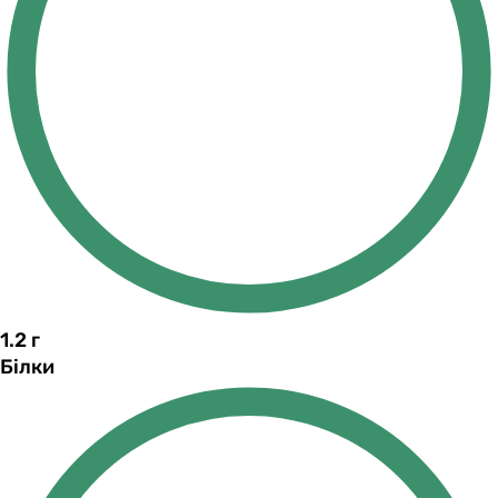
1.2
г
Білки