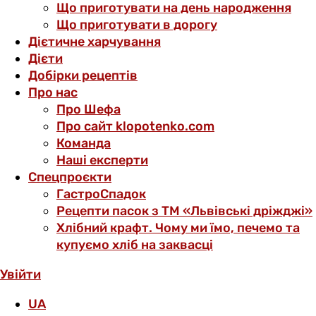
Що приготувати на день народження
Що приготувати в дорогу
Дієтичне харчування
Дієти
Добірки рецептів
Про нас
Про Шефа
Про сайт klopotenko.com
Команда
Наші експерти
Спецпроєкти
ГастроСпадок
Рецепти пасок з ТМ «Львівські дріжджі»
Хлібний крафт. Чому ми їмо, печемо та
купуємо хліб на заквасці
Увійти
UA