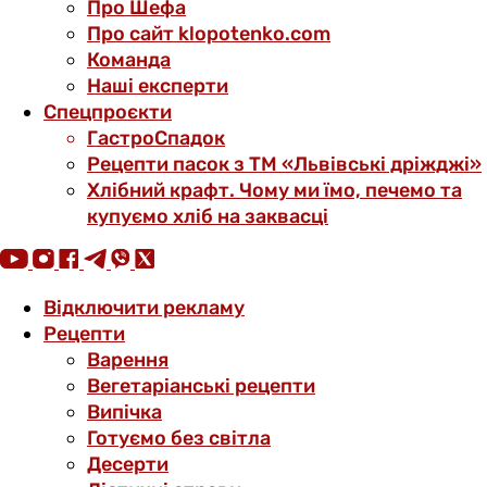
Про Шефа
Про сайт klopotenko.com
Команда
Наші експерти
Спецпроєкти
ГастроСпадок
Рецепти пасок з ТМ «Львівські дріжджі»
Хлібний крафт. Чому ми їмо, печемо та
купуємо хліб на заквасці
Відключити рекламу
Рецепти
Варення
Вегетаріанські рецепти
Випічка
Готуємо без світла
Десерти