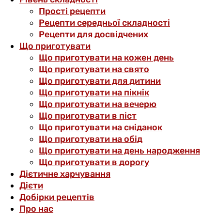
Прості рецепти
Рецепти середньої складності
Рецепти для досвідчених
Що приготувати
Що приготувати на кожен день
Що приготувати на свято
Що приготувати для дитини
Що приготувати на пікнік
Що приготувати на вечерю
Що приготувати в піст
Що приготувати на сніданок
Що приготувати на обід
Що приготувати на день народження
Що приготувати в дорогу
Дієтичне харчування
Дієти
Добірки рецептів
Про нас