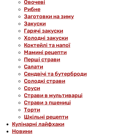
Овочеві
Рибне
Заготовки на зиму
Закуски
Гарячі закуски
Холодні закуски
Коктейлі та напої
Мамині рецепти
Перші страви
Салати
Сендвічі та бутерброди
Солодкі страви
Соуси
Страви в мультиварці
Страви з пшениці
Торти
Шкільні рецепти
Кулінарні лайфхаки
Новини