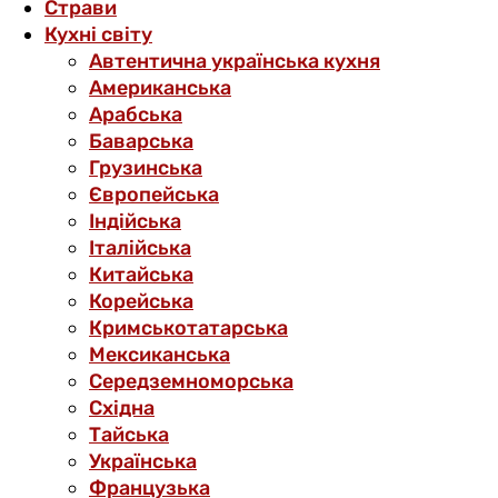
Страви
Кухні світу
Автентична українська кухня
Американська
Арабська
Баварська
Грузинська
Європейська
Індійська
Італійська
Китайська
Корейська
Кримськотатарська
Мексиканська
Середземноморська
Східна
Тайська
Українська
Французька