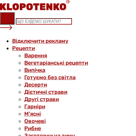
Skip
to
content
Відключити рекламу
Рецепти
Варення
Вегетаріанські рецепти
Випічка
Готуємо без світла
Десерти
Дієтичні страви
Другі страви
Гарніри
М’ясні
Овочеві
Рибне
Заготовки на зиму