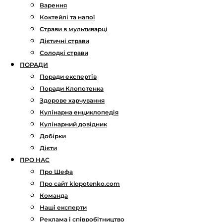
Варення
Коктейлі та напої
Страви в мультиварці
Дієтичні страви
Солодкі страви
ПОРАДИ
Поради експертів
Поради Клопотенка
Здорове харчування
Кулінарна енциклопедія
Кулінарний довідник
Добірки
Дієти
ПРО НАС
Про Шефа
Про сайт klopotenko.com
Команда
Наші експерти
Реклама і співробітництво