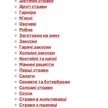
Дієтичні страви
Другі страви
Гарніри
М’ясні
Овочеві
Рибне
Заготовки на зиму
Закуски
Гарячі закуски
Холодні закуски
Коктейлі та напої
Мамині рецепти
Перші страви
Салати
Сендвічі та бутерброди
Солодкі страви
Соуси
Страви в мультиварці
Страви з пшениці