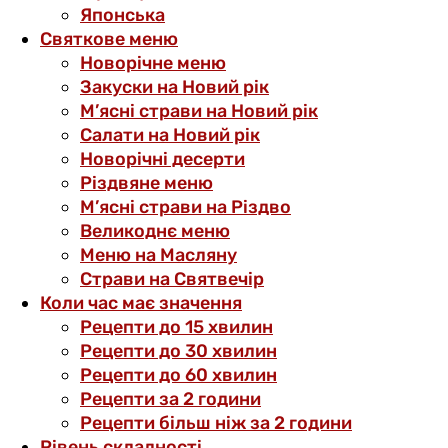
Японська
Святкове меню
Новорічне меню
Закуски на Новий рік
М’ясні страви на Новий рік
Салати на Новий рік
Новорічні десерти
Різдвяне меню
М’ясні страви на Різдво
Великоднє меню
Меню на Масляну
Страви на Святвечір
Коли час має значення
Рецепти до 15 хвилин
Рецепти до 30 хвилин
Рецепти до 60 хвилин
Рецепти за 2 години
Рецепти більш ніж за 2 години
Рівень складності