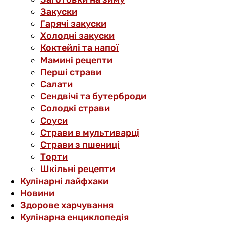
Закуски
Гарячі закуски
Холодні закуски
Коктейлі та напої
Мамині рецепти
Перші страви
Салати
Сендвічі та бутерброди
Солодкі страви
Соуси
Страви в мультиварці
Страви з пшениці
Торти
Шкільні рецепти
Кулінарні лайфхаки
Новини
Здорове харчування
Кулінарна енциклопедія