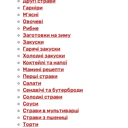
Другі страви
Гарніри
М’ясні
Овочеві
Рибне
Заготовки на зиму
Закуски
Гарячі закуски
Холодні закуски
Коктейлі та напої
Мамині рецепти
Перші страви
Салати
Сендвічі та бутерброди
Солодкі страви
Соуси
Страви в мультиварці
Страви з пшениці
Торти