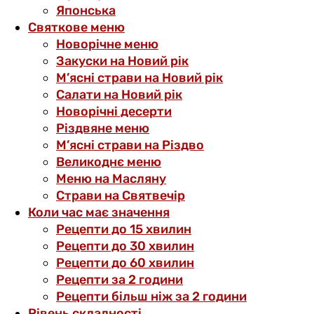
Японська
Святкове меню
Новорічне меню
Закуски на Новий рік
М’ясні страви на Новий рік
Салати на Новий рік
Новорічні десерти
Різдвяне меню
М’ясні страви на Різдво
Великоднє меню
Меню на Масляну
Страви на Святвечір
Коли час має значення
Рецепти до 15 хвилин
Рецепти до 30 хвилин
Рецепти до 60 хвилин
Рецепти за 2 години
Рецепти більш ніж за 2 години
Рівень складності