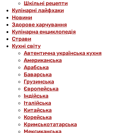
Шкільні рецепти
Кулінарні лайфхаки
Новини
Здорове харчування
Кулінарна енциклопедія
Страви
Кухні світу
Автентична українська кухня
Американська
Арабська
Баварська
Грузинська
Європейська
Індійська
Італійська
Китайська
Корейська
Кримськотатарська
Мексиканська