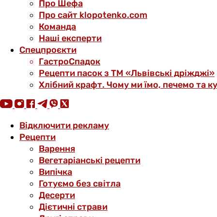
Про Шефа
Про сайт klopotenko.com
Команда
Наші експерти
Спецпроєкти
ГастроСпадок
Рецепти пасок з ТМ «Львівські дріжджі»
Хлібний крафт. Чому ми їмо, печемо та к
Відключити рекламу
Рецепти
Варення
Вегетаріанські рецепти
Випічка
Готуємо без світла
Десерти
Дієтичні страви