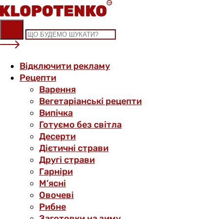
Skip
to
content
Відключити рекламу
Рецепти
Варення
Вегетаріанські рецепти
Випічка
Готуємо без світла
Десерти
Дієтичні страви
Другі страви
Гарніри
М’ясні
Овочеві
Рибне
Заготовки на зиму