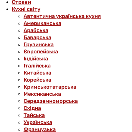
Страви
Кухні світу
Автентична українська кухня
Американська
Арабська
Баварська
Грузинська
Європейська
Індійська
Італійська
Китайська
Корейська
Кримськотатарська
Мексиканська
Середземноморська
Східна
Тайська
Українська
Французька