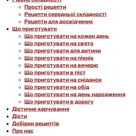
Прості рецепти
Рецепти середньої складності
Рецепти для досвідчених
Що приготувати
Що приготувати на кожен день
Що приготувати на свято
Що приготувати для дитини
Що приготувати на пікнік
Що приготувати на вечерю
Що приготувати в піст
Що приготувати на сніданок
Що приготувати на обід
Що приготувати на день народження
Що приготувати в дорогу
Дієтичне харчування
Дієти
Добірки рецептів
Про нас