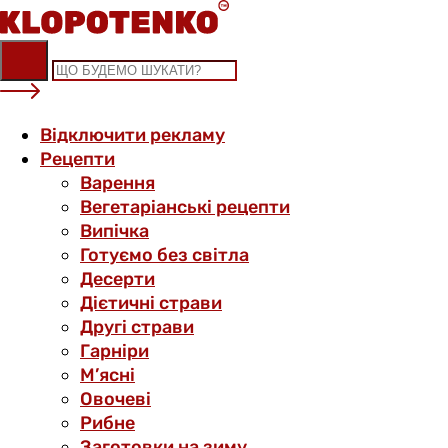
Skip
to
content
Відключити рекламу
Рецепти
Варення
Вегетаріанські рецепти
Випічка
Готуємо без світла
Десерти
Дієтичні страви
Другі страви
Гарніри
М’ясні
Овочеві
Рибне
Заготовки на зиму