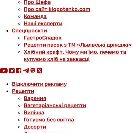
Про Шефа
Про сайт klopotenko.com
Команда
Наші експерти
Спецпроєкти
ГастроСпадок
Рецепти пасок з ТМ «Львівські дріжджі»
Хлібний крафт. Чому ми їмо, печемо та
купуємо хліб на заквасці
Відключити рекламу
Рецепти
Варення
Вегетаріанські рецепти
Випічка
Готуємо без світла
Десерти