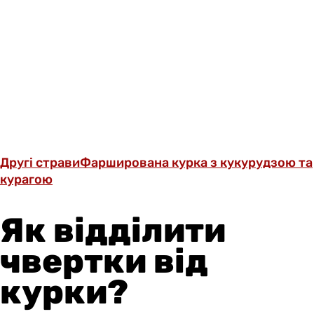
Другі страви
Фарширована курка з кукурудзою та
курагою
Як відділити
чвертки від
курки?