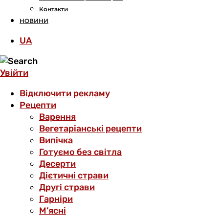
Контакти
НОВИНИ
UA
Увійти
Відключити рекламу
Рецепти
Варення
Вегетаріанські рецепти
Випічка
Готуємо без світла
Десерти
Дієтичні страви
Другі страви
Гарніри
М’ясні