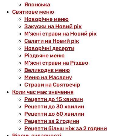
Японська
Святкове меню
Новорічне меню
Закуски на Новий рік
М’ясні страви на Новий рік
Салати на Новий рік
Новорічні десерти
Різдвяне меню
М’ясні страви на Різдво
Великоднє меню
Меню на Масляну
Страви на Святвечір
Коли час має значення
Рецепти до 15 хвилин
Рецепти до 30 хвилин
Рецепти до 60 хвилин
Рецепти за 2 години
Рецепти більш ніж за 2 години
Рівень складності