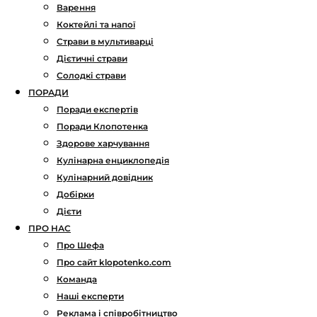
Варення
Коктейлі та напої
Страви в мультиварці
Дієтичні страви
Солодкі страви
ПОРАДИ
Поради експертів
Поради Клопотенка
Здорове харчування
Кулінарна енциклопедія
Кулінарний довідник
Добірки
Дієти
ПРО НАС
Про Шефа
Про сайт klopotenko.com
Команда
Наші експерти
Реклама і співробітництво