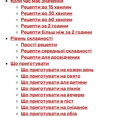
Коли час має значення
Рецепти до 15 хвилин
Рецепти до 30 хвилин
Рецепти до 60 хвилин
Рецепти за 2 години
Рецепти більш ніж за 2 години
Рівень складності
Прості рецепти
Рецепти середньої складності
Рецепти для досвідчених
Що приготувати
Що приготувати на кожен день
Що приготувати на свято
Що приготувати для дитини
Що приготувати на пікнік
Що приготувати на вечерю
Що приготувати в піст
Що приготувати на сніданок
Що приготувати на обід