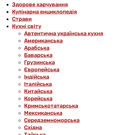
Здорове харчування
Кулінарна енциклопедія
Страви
Кухні світу
Автентична українська кухня
Американська
Арабська
Баварська
Грузинська
Європейська
Індійська
Італійська
Китайська
Корейська
Кримськотатарська
Мексиканська
Середземноморська
Східна
Тайська