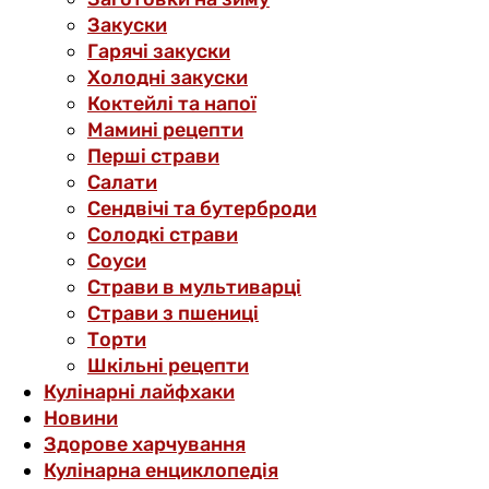
Закуски
Гарячі закуски
Холодні закуски
Коктейлі та напої
Мамині рецепти
Перші страви
Салати
Сендвічі та бутерброди
Солодкі страви
Соуси
Страви в мультиварці
Страви з пшениці
Торти
Шкільні рецепти
Кулінарні лайфхаки
Новини
Здорове харчування
Кулінарна енциклопедія