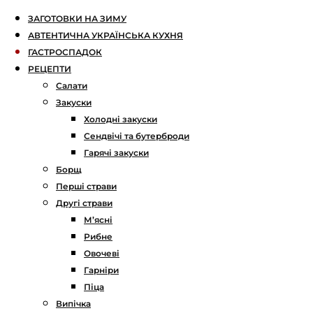
ЗАГОТОВКИ НА ЗИМУ
АВТЕНТИЧНА УКРАЇНСЬКА КУХНЯ
ГАСТРОСПАДОК
РЕЦЕПТИ
Салати
Закуски
Холодні закуски
Сендвічі та бутерброди
Гарячі закуски
Борщ
Перші страви
Другі страви
М’ясні
Рибне
Овочеві
Гарніри
Піца
Випічка