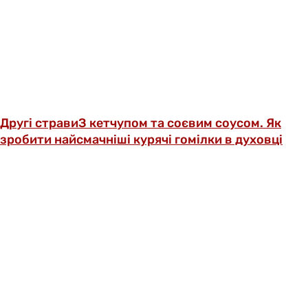
Другі страви
З кетчупом та соєвим соусом. Як
зробити найсмачніші курячі гомілки в духовці