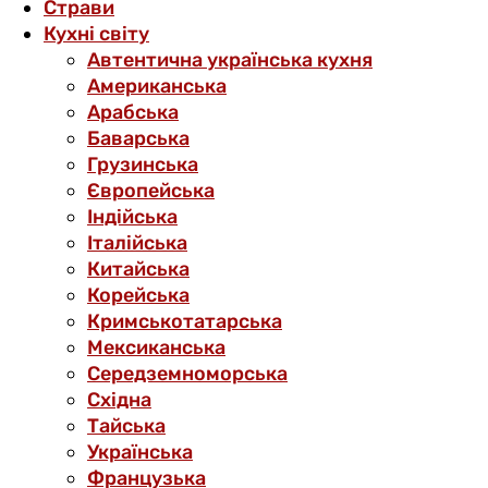
Страви
Кухні світу
Автентична українська кухня
Американська
Арабська
Баварська
Грузинська
Європейська
Індійська
Італійська
Китайська
Корейська
Кримськотатарська
Мексиканська
Середземноморська
Східна
Тайська
Українська
Французька