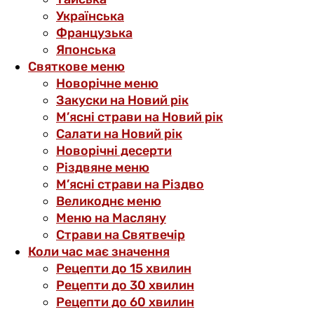
Українська
Французька
Японська
Святкове меню
Новорічне меню
Закуски на Новий рік
М’ясні страви на Новий рік
Салати на Новий рік
Новорічні десерти
Різдвяне меню
М’ясні страви на Різдво
Великоднє меню
Меню на Масляну
Страви на Святвечір
Коли час має значення
Рецепти до 15 хвилин
Рецепти до 30 хвилин
Рецепти до 60 хвилин