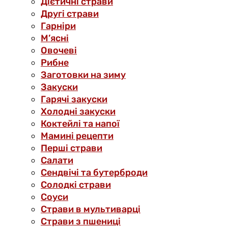
Дієтичні страви
Другі страви
Гарніри
М’ясні
Овочеві
Рибне
Заготовки на зиму
Закуски
Гарячі закуски
Холодні закуски
Коктейлі та напої
Мамині рецепти
Перші страви
Салати
Сендвічі та бутерброди
Солодкі страви
Соуси
Страви в мультиварці
Страви з пшениці