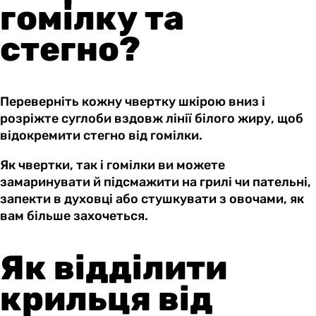
гомілку та
стегно?
Переверніть кожну чвертку шкірою вниз і
розріжте суглоби вздовж лінії білого жиру, щоб
відокремити стегно від гомілки.
Як чвертки, так і гомілки ви можете
замаринувати й підсмажити на грилі чи пательні,
запекти в духовці або стушкувати з овочами, як
вам більше захочеться.
Як відділити
крильця від