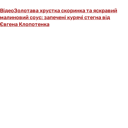
Відео
Золотава хрустка скоринка та яскравий
малиновий соус: запечені курячі стегна від
Євгена Клопотенка