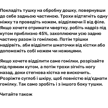
Покладіть тушку на обробну дошку, повернувши
до себе задньою частиною. Трохи відтягніть одну
ніжку та проведіть ножем, відділяючи її від філе.
Якщо хочете отримати чвертку, робіть надріз під
кутом приблизно 45%, захоплюючи усю задню
частину разом із гомілкою. Потім трішки
надірвіть, аби відділити шматочки від кістки або
допоможіть собі ножем чи ножицями.
Якщо хочете відділити саме гомілки, розрізайте
під прямим кутом, а потім трохи зігніть ногу
назад, доки стегнова кістка не вискочить.
Розріжте суглоб і шкіру, щоб повністю від’єднати
гомілку. Так само зробіть і з іншого боку тушки.
Читайте також