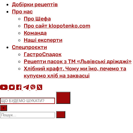
Добірки рецептів
Про нас
Про Шефа
Про сайт klopotenko.com
Команда
Наші експерти
Спецпроєкти
ГастроСпадок
Рецепти пасок з ТМ «Львівські дріжджі»
Хлібний крафт. Чому ми їмо, печемо та
купуємо хліб на заквасці
×