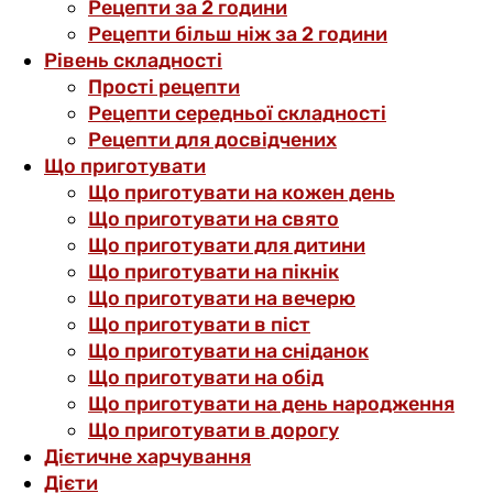
Рецепти за 2 години
Рецепти більш ніж за 2 години
Рівень складності
Прості рецепти
Рецепти середньої складності
Рецепти для досвідчених
Що приготувати
Що приготувати на кожен день
Що приготувати на свято
Що приготувати для дитини
Що приготувати на пікнік
Що приготувати на вечерю
Що приготувати в піст
Що приготувати на сніданок
Що приготувати на обід
Що приготувати на день народження
Що приготувати в дорогу
Дієтичне харчування
Дієти