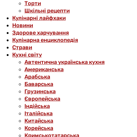
Торти
Шкільні рецепти
Кулінарні лайфхаки
Новини
Здорове харчування
Кулінарна енциклопедія
Страви
Кухні світу
Автентична українська кухня
Американська
Арабська
Баварська
Грузинська
Європейська
Індійська
Італійська
Китайська
Корейська
Кримськотатарська