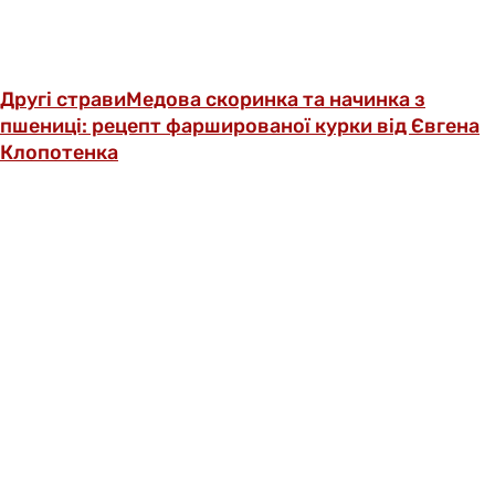
Другі страви
Медова скоринка та начинка з
пшениці: рецепт фаршированої курки від Євгена
Клопотенка