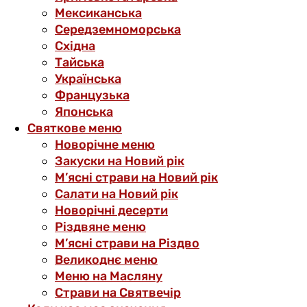
Мексиканська
Середземноморська
Східна
Тайська
Українська
Французька
Японська
Святкове меню
Новорічне меню
Закуски на Новий рік
М’ясні страви на Новий рік
Салати на Новий рік
Новорічні десерти
Різдвяне меню
М’ясні страви на Різдво
Великоднє меню
Меню на Масляну
Страви на Святвечір