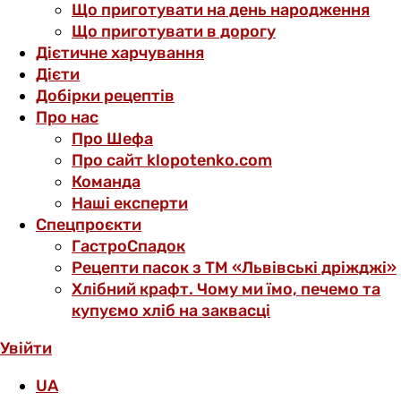
Що приготувати на день народження
Що приготувати в дорогу
Дієтичне харчування
Дієти
Добірки рецептів
Про нас
Про Шефа
Про сайт klopotenko.com
Команда
Наші експерти
Спецпроєкти
ГастроСпадок
Рецепти пасок з ТМ «Львівські дріжджі»
Хлібний крафт. Чому ми їмо, печемо та
купуємо хліб на заквасці
Увійти
UA