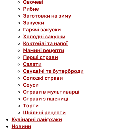
Овочеві
Рибне
Заготовки на зиму
Закуски
Гарячі закуски
Холодні закуски
Коктейлі та напої
Мамині рецепти
Перші страви
Салати
Сендвічі та бутерброди
Солодкі страви
Соуси
Страви в мультиварці
Страви з пшениці
Торти
Шкільні рецепти
Кулінарні лайфхаки
Новини