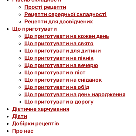
Прості рецепти
Рецепти середньої складності
Рецепти для досвідчених
Що приготувати
Що приготувати на кожен день
Що приготувати на свято
Що приготувати для дитини
Що приготувати на пікнік
Що приготувати на вечерю
Що приготувати в піст
Що приготувати на сніданок
Що приготувати на обід
Що приготувати на день народження
Що приготувати в дорогу
Дієтичне харчування
Дієти
Добірки рецептів
Про нас