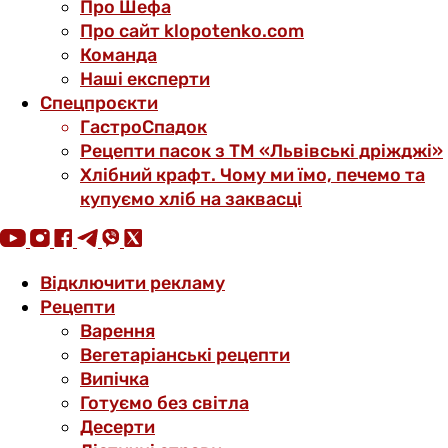
Про Шефа
Про сайт klopotenko.com
Команда
Наші експерти
Спецпроєкти
ГастроСпадок
Рецепти пасок з ТМ «Львівські дріжджі»
Хлібний крафт. Чому ми їмо, печемо та
купуємо хліб на заквасці
Відключити рекламу
Рецепти
Варення
Вегетаріанські рецепти
Випічка
Готуємо без світла
Десерти