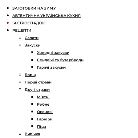
ЗАГОТОВКИ НА ЗИМУ
АВТЕНТИЧНА УКРАЇНСЬКА КУХНЯ
ГАСТРОСПАДОК
РЕЦЕПТИ
Салати
Закуски
Холодні закуски
Сендвічі та бутерброди
Гарячі закуски
Борщ
Перші страви
Другі страви
М’ясні
Рибне
Овочеві
Гарніри
Піца
Випічка