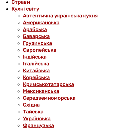
Страви
Кухні світу
Автентична українська кухня
Американська
Арабська
Баварська
Грузинська
Європейська
Індійська
Італійська
Китайська
Корейська
Кримськотатарська
Мексиканська
Середземноморська
Східна
Тайська
Українська
Французька