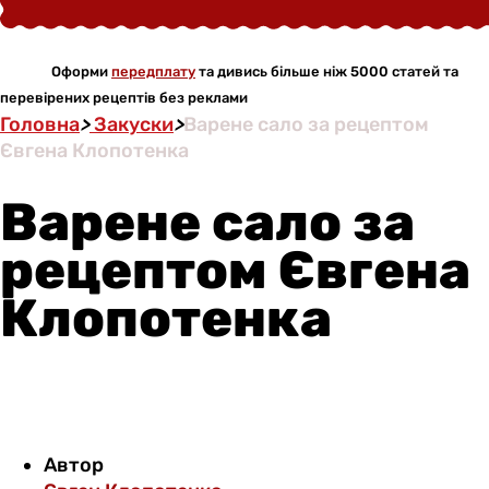
Оформи
передплату
та дивись більше ніж 5000 статей та
перевірених рецептів без реклами
Головна
>
Закуски
>
Варене сало за рецептом
Євгена Клопотенка
Варене сало за
рецептом Євгена
Клопотенка
Автор