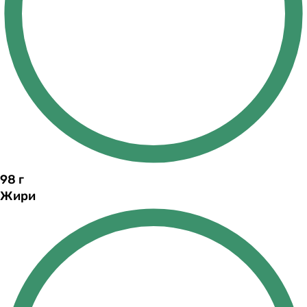
98
г
Жири