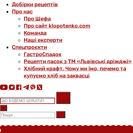
Добірки рецептів
Про нас
Про Шефа
Про сайт klopotenko.com
Команда
Наші експерти
Спецпроєкти
ГастроСпадок
Рецепти пасок з ТМ «Львівські дріжджі»
Хлібний крафт. Чому ми їмо, печемо та
купуємо хліб на заквасці
×