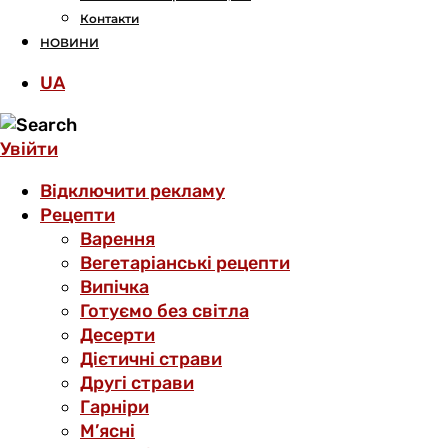
Контакти
НОВИНИ
UA
Увійти
Відключити рекламу
Рецепти
Варення
Вегетаріанські рецепти
Випічка
Готуємо без світла
Десерти
Дієтичні страви
Другі страви
Гарніри
М’ясні