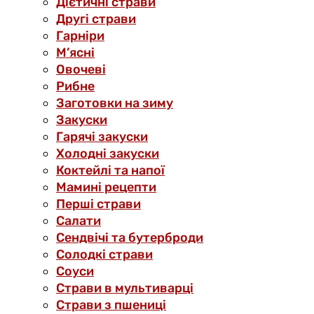
Дієтичні страви
Другі страви
Гарніри
М’ясні
Овочеві
Рибне
Заготовки на зиму
Закуски
Гарячі закуски
Холодні закуски
Коктейлі та напої
Мамині рецепти
Перші страви
Салати
Сендвічі та бутерброди
Солодкі страви
Соуси
Страви в мультиварці
Страви з пшениці