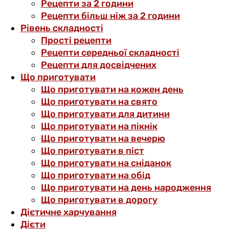
Рецепти за 2 години
Рецепти більш ніж за 2 години
Рівень складності
Прості рецепти
Рецепти середньої складності
Рецепти для досвідчених
Що приготувати
Що приготувати на кожен день
Що приготувати на свято
Що приготувати для дитини
Що приготувати на пікнік
Що приготувати на вечерю
Що приготувати в піст
Що приготувати на сніданок
Що приготувати на обід
Що приготувати на день народження
Що приготувати в дорогу
Дієтичне харчування
Дієти