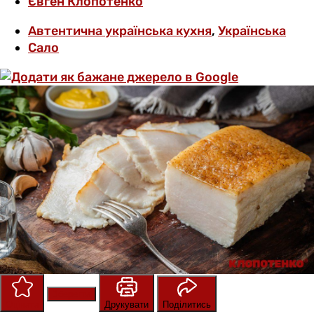
Євген Клопотенко
Автентична українська кухня
,
Українська
Сало
Зберегти
Оцінити
Друкувати
Поділитись