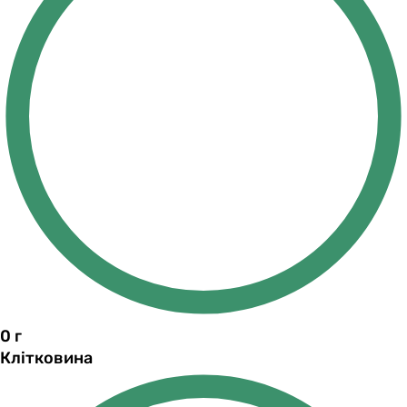
0
г
Клітковина