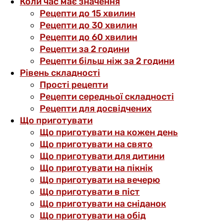
Коли час має значення
Рецепти до 15 хвилин
Рецепти до 30 хвилин
Рецепти до 60 хвилин
Рецепти за 2 години
Рецепти більш ніж за 2 години
Рівень складності
Прості рецепти
Рецепти середньої складності
Рецепти для досвідчених
Що приготувати
Що приготувати на кожен день
Що приготувати на свято
Що приготувати для дитини
Що приготувати на пікнік
Що приготувати на вечерю
Що приготувати в піст
Що приготувати на сніданок
Що приготувати на обід