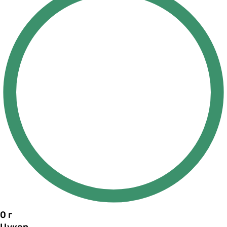
0
г
Цукор