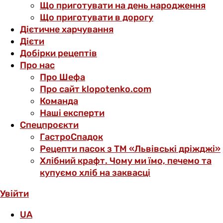
Що приготувати на день народження
Що приготувати в дорогу
Дієтичне харчування
Дієти
Добірки рецептів
Про нас
Про Шефа
Про сайт klopotenko.com
Команда
Наші експерти
Спецпроєкти
ГастроСпадок
Рецепти пасок з ТМ «Львівські дріжджі»
Хлібний крафт. Чому ми їмо, печемо та
купуємо хліб на заквасці
Увійти
UA