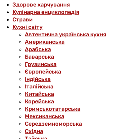
Здорове харчування
Кулінарна енциклопедія
Страви
Кухні світу
Автентична українська кухня
Американська
Арабська
Баварська
Грузинська
Європейська
Індійська
Італійська
Китайська
Корейська
Кримськотатарська
Мексиканська
Середземноморська
Східна
Тайська