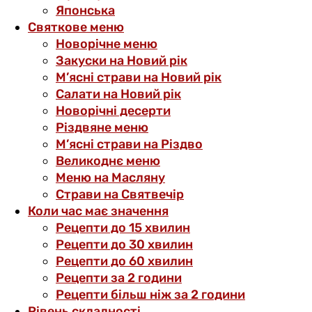
Японська
Святкове меню
Новорічне меню
Закуски на Новий рік
М’ясні страви на Новий рік
Салати на Новий рік
Новорічні десерти
Різдвяне меню
М’ясні страви на Різдво
Великоднє меню
Меню на Масляну
Страви на Святвечір
Коли час має значення
Рецепти до 15 хвилин
Рецепти до 30 хвилин
Рецепти до 60 хвилин
Рецепти за 2 години
Рецепти більш ніж за 2 години
Рівень складності