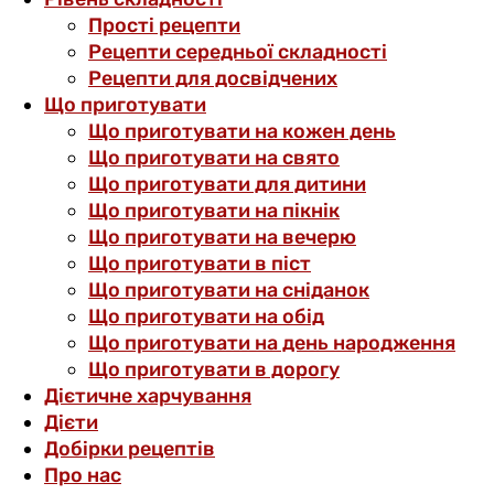
Прості рецепти
Рецепти середньої складності
Рецепти для досвідчених
Що приготувати
Що приготувати на кожен день
Що приготувати на свято
Що приготувати для дитини
Що приготувати на пікнік
Що приготувати на вечерю
Що приготувати в піст
Що приготувати на сніданок
Що приготувати на обід
Що приготувати на день народження
Що приготувати в дорогу
Дієтичне харчування
Дієти
Добірки рецептів
Про нас