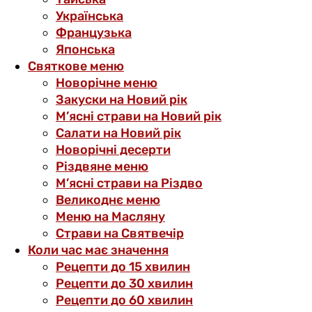
Українська
Французька
Японська
Святкове меню
Новорічне меню
Закуски на Новий рік
М’ясні страви на Новий рік
Салати на Новий рік
Новорічні десерти
Різдвяне меню
М’ясні страви на Різдво
Великоднє меню
Меню на Масляну
Страви на Святвечір
Коли час має значення
Рецепти до 15 хвилин
Рецепти до 30 хвилин
Рецепти до 60 хвилин