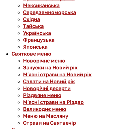
Мексиканська
Середземноморська
Східна
Тайська
Українська
Французька
Японська
Святкове меню
Новорічне меню
Закуски на Новий рік
М’ясні страви на Новий рік
Салати на Новий рік
Новорічні десерти
Різдвяне меню
М’ясні страви на Різдво
Великоднє меню
Меню на Масляну
Страви на Святвечір