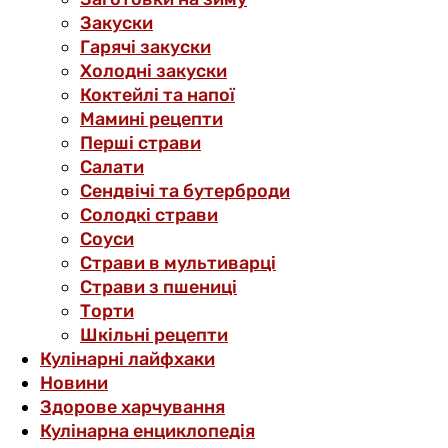
Закуски
Гарячі закуски
Холодні закуски
Коктейлі та напої
Мамині рецепти
Перші страви
Салати
Сендвічі та бутерброди
Солодкі страви
Соуси
Страви в мультиварці
Страви з пшениці
Торти
Шкільні рецепти
Кулінарні лайфхаки
Новини
Здорове харчування
Кулінарна енциклопедія