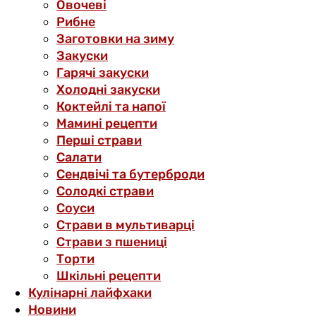
Овочеві
Рибне
Заготовки на зиму
Закуски
Гарячі закуски
Холодні закуски
Коктейлі та напої
Мамині рецепти
Перші страви
Салати
Сендвічі та бутерброди
Солодкі страви
Соуси
Страви в мультиварці
Страви з пшениці
Торти
Шкільні рецепти
Кулінарні лайфхаки
Новини