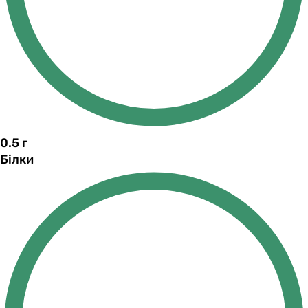
0.5
г
Білки