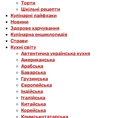
Торти
Шкільні рецепти
Кулінарні лайфхаки
Новини
Здорове харчування
Кулінарна енциклопедія
Страви
Кухні світу
Автентична українська кухня
Американська
Арабська
Баварська
Грузинська
Європейська
Індійська
Італійська
Китайська
Корейська
Кримськотатарська