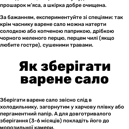
прошарок м’яса, а шкірка добре очищена.
За бажанням, експериментуйте зі спеціями: так
крім часнику варене сало можна натерти
солодкою або копченою паприкою, дрібкою
чорного меленого перцю, перцем чилі (якщо
любите гостре), сушеними травами.
Як зберігати
варене сало
Зберігати варене сало звісно слід в
холодильнику, загорнутим у харчову плівку або
пергаментний папір. А для довготривалого
зберігання (3-6 місяців) покладіть його до
морозильної камери.