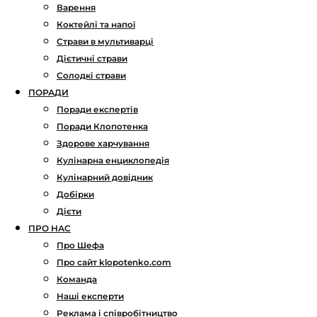
Варення
Коктейлі та напої
Страви в мультиварці
Дієтичні страви
Солодкі страви
ПОРАДИ
Поради експертів
Поради Клопотенка
Здорове харчування
Кулінарна енциклопедія
Кулінарний довідник
Добірки
Дієти
ПРО НАС
Про Шефа
Про сайт klopotenko.com
Команда
Наші експерти
Реклама і співробітництво