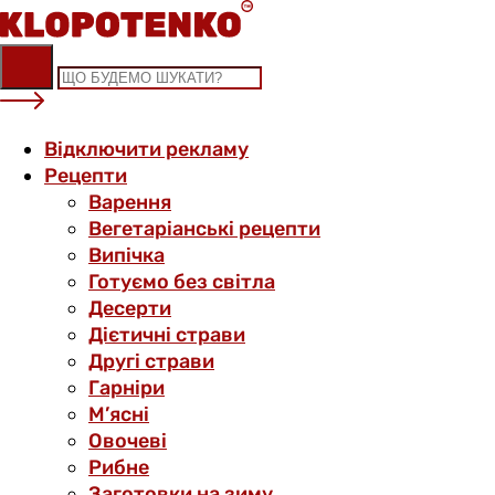
Skip
to
content
Відключити рекламу
Рецепти
Варення
Вегетаріанські рецепти
Випічка
Готуємо без світла
Десерти
Дієтичні страви
Другі страви
Гарніри
М’ясні
Овочеві
Рибне
Заготовки на зиму