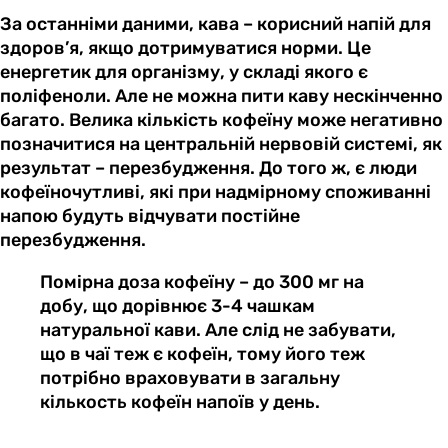
За останніми даними, кава – корисний напій для
здоров’я, якщо дотримуватися норми. Це
енергетик для організму, у складі якого є
поліфеноли. Але не можна пити каву нескінченно
багато. Велика кількість кофеїну може негативно
позначитися на центральній нервовій системі, як
результат – перезбудження. До того ж, є люди
кофеїночутливі, які при надмірному споживанні
напою будуть відчувати постійне
перезбудження.
Помірна доза кофеїну – до 300 мг на
добу, що дорівнює 3-4 чашкам
натуральної кави. Але слід не забувати,
що в чаї теж є кофеїн, тому його теж
потрібно враховувати в загальну
кількость кофеїн напоїв у день.