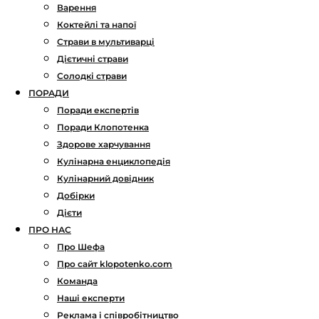
Варення
Коктейлі та напої
Страви в мультиварці
Дієтичні страви
Солодкі страви
ПОРАДИ
Поради експертів
Поради Клопотенка
Здорове харчування
Кулінарна енциклопедія
Кулінарний довідник
Добірки
Дієти
ПРО НАС
Про Шефа
Про сайт klopotenko.com
Команда
Наші експерти
Реклама і співробітництво