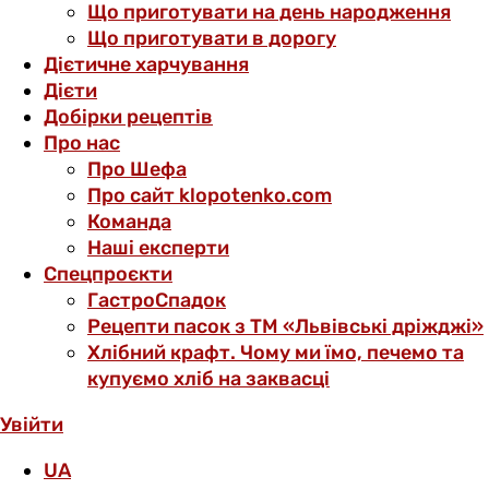
Що приготувати на день народження
Що приготувати в дорогу
Дієтичне харчування
Дієти
Добірки рецептів
Про нас
Про Шефа
Про сайт klopotenko.com
Команда
Наші експерти
Спецпроєкти
ГастроСпадок
Рецепти пасок з ТМ «Львівські дріжджі»
Хлібний крафт. Чому ми їмо, печемо та
купуємо хліб на заквасці
Увійти
UA