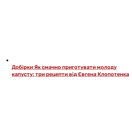
Добірки
Як смачно приготувати молоду
капусту: три рецепти від Євгена Клопотенка