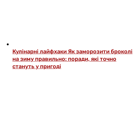
Кулінарні лайфхаки
Як заморозити броколі
на зиму правильно: поради, які точно
стануть у пригоді