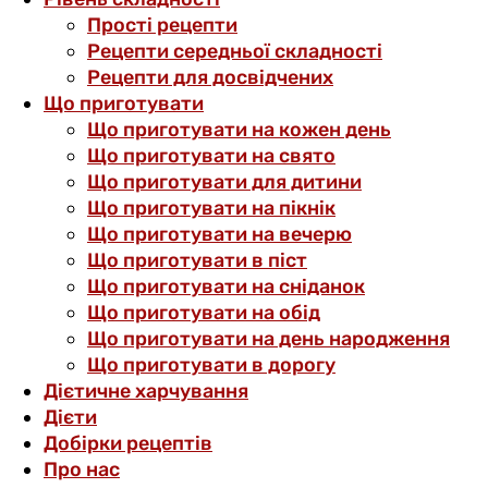
Прості рецепти
Рецепти середньої складності
Рецепти для досвідчених
Що приготувати
Що приготувати на кожен день
Що приготувати на свято
Що приготувати для дитини
Що приготувати на пікнік
Що приготувати на вечерю
Що приготувати в піст
Що приготувати на сніданок
Що приготувати на обід
Що приготувати на день народження
Що приготувати в дорогу
Дієтичне харчування
Дієти
Добірки рецептів
Про нас