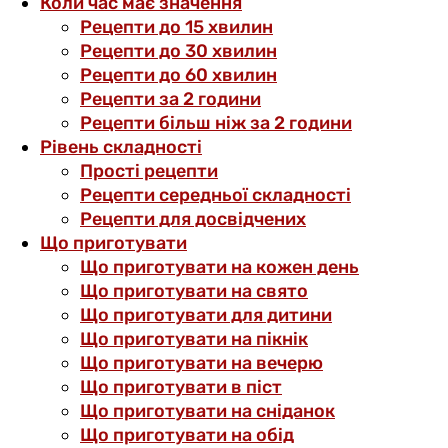
Коли час має значення
Рецепти до 15 хвилин
Рецепти до 30 хвилин
Рецепти до 60 хвилин
Рецепти за 2 години
Рецепти більш ніж за 2 години
Рівень складності
Прості рецепти
Рецепти середньої складності
Рецепти для досвідчених
Що приготувати
Що приготувати на кожен день
Що приготувати на свято
Що приготувати для дитини
Що приготувати на пікнік
Що приготувати на вечерю
Що приготувати в піст
Що приготувати на сніданок
Що приготувати на обід