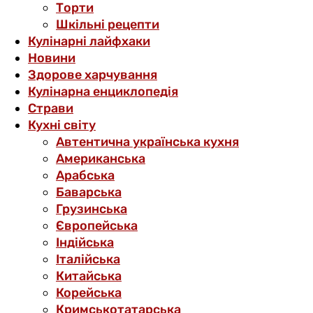
Торти
Шкільні рецепти
Кулінарні лайфхаки
Новини
Здорове харчування
Кулінарна енциклопедія
Страви
Кухні світу
Автентична українська кухня
Американська
Арабська
Баварська
Грузинська
Європейська
Індійська
Італійська
Китайська
Корейська
Кримськотатарська