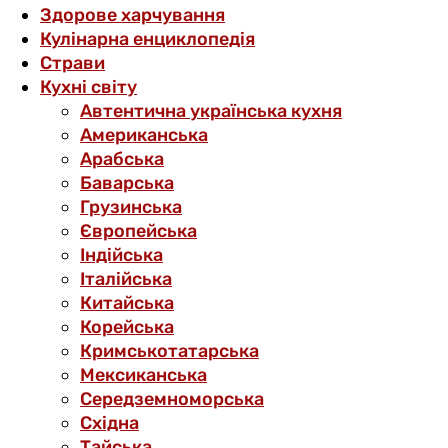
Здорове харчування
Кулінарна енциклопедія
Страви
Кухні світу
Автентична українська кухня
Американська
Арабська
Баварська
Грузинська
Європейська
Індійська
Італійська
Китайська
Корейська
Кримськотатарська
Мексиканська
Середземноморська
Східна
Тайська