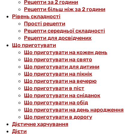
Рецепти за 2 години
Рецепти більш ніж за 2 години
Рівень складності
Прості рецепти
Рецепти середньої складності
Рецепти для досвідчених
Що приготувати
Що приготувати на кожен день
Що приготувати на свято
Що приготувати для дитини
Що приготувати на пікнік
Що приготувати на вечерю
Що приготувати в піст
Що приготувати на сніданок
Що приготувати на обід
Що приготувати на день народження
Що приготувати в дорогу
Дієтичне харчування
Дієти