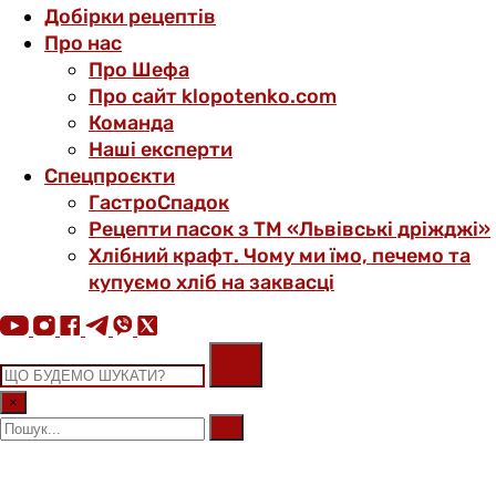
Добірки рецептів
Про нас
Про Шефа
Про сайт klopotenko.com
Команда
Наші експерти
Спецпроєкти
ГастроСпадок
Рецепти пасок з ТМ «Львівські дріжджі»
Хлібний крафт. Чому ми їмо, печемо та
купуємо хліб на заквасці
×