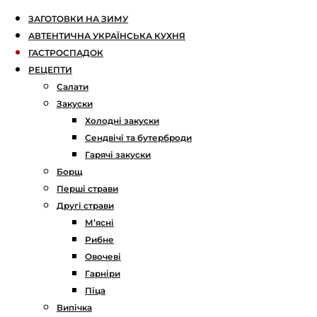
ЗАГОТОВКИ НА ЗИМУ
АВТЕНТИЧНА УКРАЇНСЬКА КУХНЯ
ГАСТРОСПАДОК
РЕЦЕПТИ
Салати
Закуски
Холодні закуски
Сендвічі та бутерброди
Гарячі закуски
Борщ
Перші страви
Другі страви
М’ясні
Рибне
Овочеві
Гарніри
Піца
Випічка