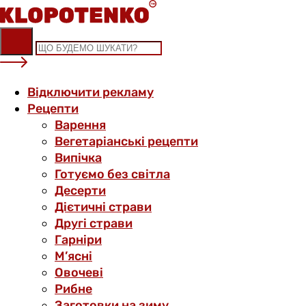
Skip
to
content
Відключити рекламу
Рецепти
Варення
Вегетаріанські рецепти
Випічка
Готуємо без світла
Десерти
Дієтичні страви
Другі страви
Гарніри
М’ясні
Овочеві
Рибне
Заготовки на зиму