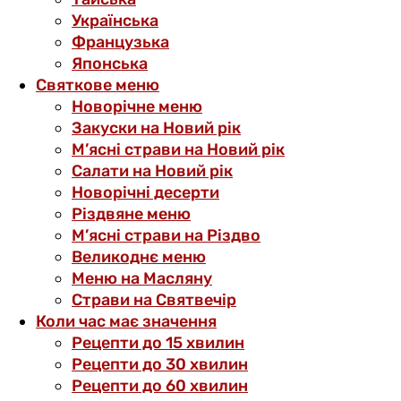
Українська
Французька
Японська
Святкове меню
Новорічне меню
Закуски на Новий рік
М’ясні страви на Новий рік
Салати на Новий рік
Новорічні десерти
Різдвяне меню
М’ясні страви на Різдво
Великоднє меню
Меню на Масляну
Страви на Святвечір
Коли час має значення
Рецепти до 15 хвилин
Рецепти до 30 хвилин
Рецепти до 60 хвилин