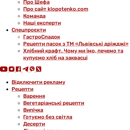
Про Шефа
Про сайт klopotenko.com
Команда
Наші експерти
Спецпроєкти
ГастроСпадок
Рецепти пасок з ТМ «Львівські дріжджі»
Хлібний крафт. Чому ми їмо, печемо та
купуємо хліб на заквасці
Відключити рекламу
Рецепти
Варення
Вегетаріанські рецепти
Випічка
Готуємо без світла
Десерти