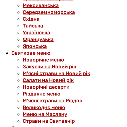
Мексиканська
Середземноморська
Східна
Тайська
Українська
Французька
Японська
Святкове меню
Новорічне меню
Закуски на Новий рік
М’ясні страви на Новий рік
Салати на Новий рік
Новорічні десерти
Різдвяне меню
М’ясні страви на Різдво
Великоднє меню
Меню на Масляну
Страви на Святвечір