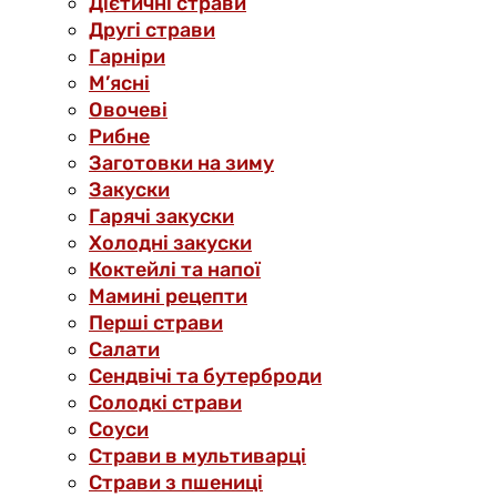
Дієтичні страви
Другі страви
Гарніри
М’ясні
Овочеві
Рибне
Заготовки на зиму
Закуски
Гарячі закуски
Холодні закуски
Коктейлі та напої
Мамині рецепти
Перші страви
Салати
Сендвічі та бутерброди
Солодкі страви
Соуси
Страви в мультиварці
Страви з пшениці