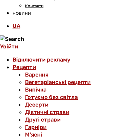
Контакти
НОВИНИ
UA
Увійти
Відключити рекламу
Рецепти
Варення
Вегетаріанські рецепти
Випічка
Готуємо без світла
Десерти
Дієтичні страви
Другі страви
Гарніри
М’ясні