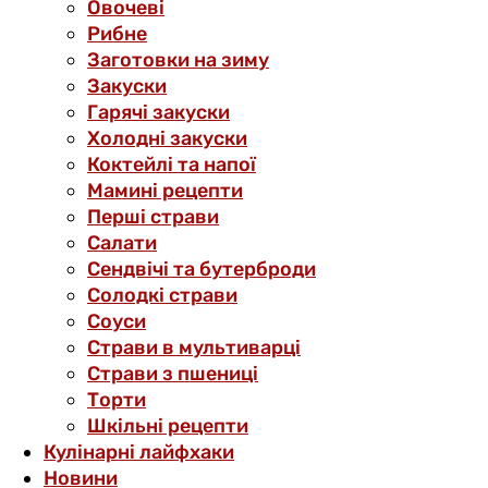
Овочеві
Рибне
Заготовки на зиму
Закуски
Гарячі закуски
Холодні закуски
Коктейлі та напої
Мамині рецепти
Перші страви
Салати
Сендвічі та бутерброди
Солодкі страви
Соуси
Страви в мультиварці
Страви з пшениці
Торти
Шкільні рецепти
Кулінарні лайфхаки
Новини