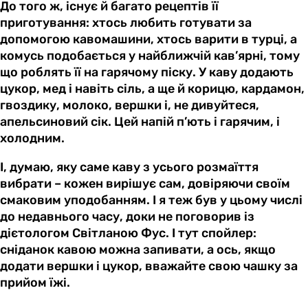
До того ж, існує й багато рецептів її
приготування: хтось любить готувати за
допомогою кавомашини, хтось варити в турці, а
комусь подобається у найближчій кав’ярні, тому
що роблять її на гарячому піску. У каву додають
цукор, мед і навіть сіль, а ще й корицю, кардамон,
гвоздику, молоко, вершки і, не дивуйтеся,
апельсиновий сік. Цей напій п’ють і гарячим, і
холодним.
І, думаю, яку саме каву з усього розмаїття
вибрати – кожен вирішує сам, довіряючи своїм
смаковим уподобанням. І я теж був у цьому числі
до недавнього часу, доки не поговорив із
дієтологом Світланою Фус. І тут спойлер:
сніданок кавою можна запивати, а ось, якщо
додати вершки і цукор, вважайте свою чашку за
прийом їжі.