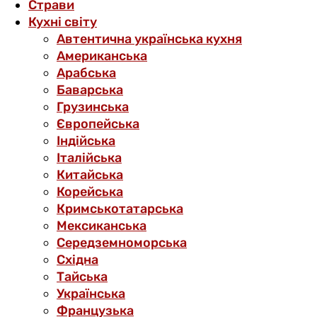
Страви
Кухні світу
Автентична українська кухня
Американська
Арабська
Баварська
Грузинська
Європейська
Індійська
Італійська
Китайська
Корейська
Кримськотатарська
Мексиканська
Середземноморська
Східна
Тайська
Українська
Французька