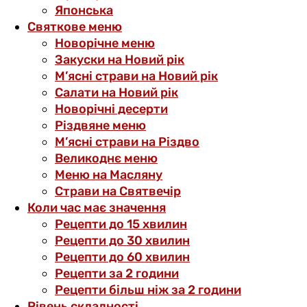
Японська
Святкове меню
Новорічне меню
Закуски на Новий рік
М’ясні страви на Новий рік
Салати на Новий рік
Новорічні десерти
Різдвяне меню
М’ясні страви на Різдво
Великоднє меню
Меню на Масляну
Страви на Святвечір
Коли час має значення
Рецепти до 15 хвилин
Рецепти до 30 хвилин
Рецепти до 60 хвилин
Рецепти за 2 години
Рецепти більш ніж за 2 години
Рівень складності