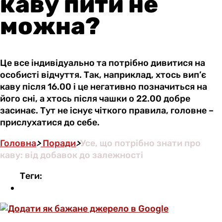
каву пити не
можна?
Це все індивідуально та потрібно дивитися на
особисті відчуття. Так, наприклад, хтось вип’є
каву після 16.00 і це негативно позначиться на
його сні, а хтось після чашки о 22.00 добре
засинає. Тут не існує чіткого правила, головне –
прислухатися до себе.
Головна
>
Поради
>
Усе, що потрібно знати про
каву: від добавок до залежності
Теги: