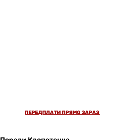
ОФОРМИ ПЕРЕДПЛАТУ ТА ДИВИСЬ БІЛЬШЕ
НІЖ 5000 СТАТЕЙ ТА ПЕРЕВІРЕНИХ
РЕЦЕПТІВ БЕЗ РЕКЛАМИ.
ПЕРЕДПЛАТИ ПРЯМО ЗАРАЗ
Поради Клопотенка