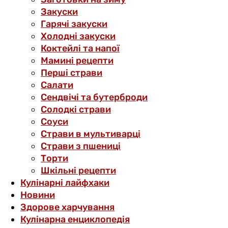
Закуски
Гарячі закуски
Холодні закуски
Коктейлі та напої
Мамині рецепти
Перші страви
Салати
Сендвічі та бутерброди
Солодкі страви
Соуси
Страви в мультиварці
Страви з пшениці
Торти
Шкільні рецепти
Кулінарні лайфхаки
Новини
Здорове харчування
Кулінарна енциклопедія