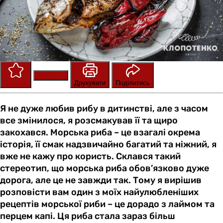
Зберегти
Оцінити
Друкувати
Поділитись
Я не дуже любив рибу в дитинстві, але з часом
все змінилося, я розсмакував її та щиро
закохався. Морська риба – це взагалі окрема
історія, її смак надзвичайно багатий та ніжний, я
вже не кажу про користь. Склався такий
стереотип, що морська риба обов’язково дуже
дорога, але це не завжди так. Тому я вирішив
розповісти вам один з моїх найулюбленіших
рецептів морської риби – це дорадо з лаймом та
перцем капі. Ця риба стала зараз більш