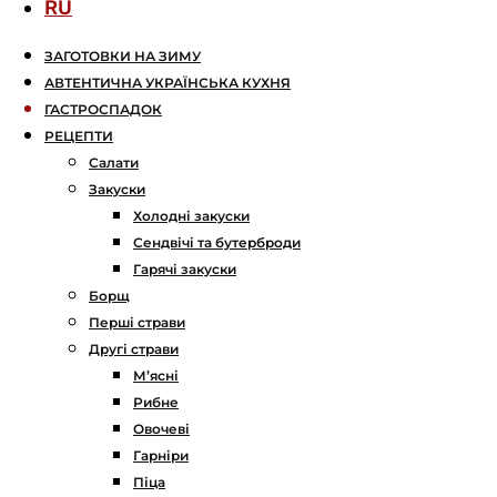
RU
ЗАГОТОВКИ НА ЗИМУ
АВТЕНТИЧНА УКРАЇНСЬКА КУХНЯ
ГАСТРОСПАДОК
РЕЦЕПТИ
Салати
Закуски
Холодні закуски
Сендвічі та бутерброди
Гарячі закуски
Борщ
Перші страви
Другі страви
М’ясні
Рибне
Овочеві
Гарніри
Піца