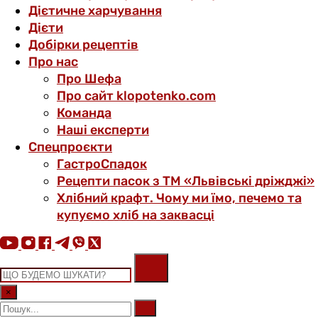
Дієтичне харчування
Дієти
Добірки рецептів
Про нас
Про Шефа
Про сайт klopotenko.com
Команда
Наші експерти
Спецпроєкти
ГастроСпадок
Рецепти пасок з ТМ «Львівські дріжджі»
Хлібний крафт. Чому ми їмо, печемо та
купуємо хліб на заквасці
×