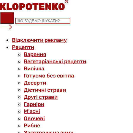
Skip
to
content
Відключити рекламу
Рецепти
Варення
Вегетаріанські рецепти
Випічка
Готуємо без світла
Десерти
Дієтичні страви
Другі страви
Гарніри
М’ясні
Овочеві
Рибне
Заготовки на зиму