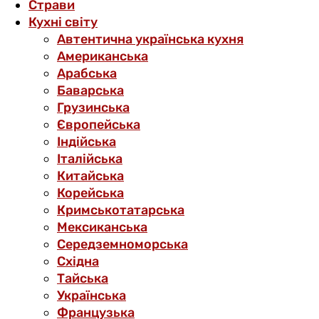
Страви
Кухні світу
Автентична українська кухня
Американська
Арабська
Баварська
Грузинська
Європейська
Індійська
Італійська
Китайська
Корейська
Кримськотатарська
Мексиканська
Середземноморська
Східна
Тайська
Українська
Французька