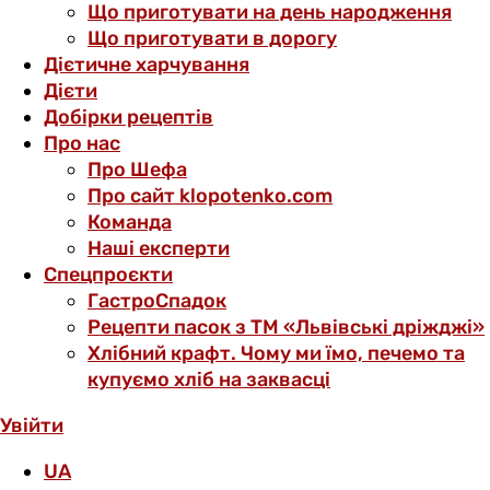
Що приготувати на день народження
Що приготувати в дорогу
Дієтичне харчування
Дієти
Добірки рецептів
Про нас
Про Шефа
Про сайт klopotenko.com
Команда
Наші експерти
Спецпроєкти
ГастроСпадок
Рецепти пасок з ТМ «Львівські дріжджі»
Хлібний крафт. Чому ми їмо, печемо та
купуємо хліб на заквасці
Увійти
UA