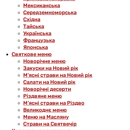
Мексиканська
Середземноморська
Східна
Тайська
Українська
Французька
Японська
Святкове меню
Новорічне меню
Закуски на Новий рік
М’ясні страви на Новий рік
Салати на Новий рік
Новорічні десерти
Різдвяне меню
М’ясні страви на Різдво
Великоднє меню
Меню на Масляну
Страви на Святвечір