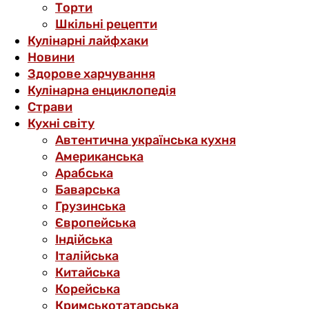
Торти
Шкільні рецепти
Кулінарні лайфхаки
Новини
Здорове харчування
Кулінарна енциклопедія
Страви
Кухні світу
Автентична українська кухня
Американська
Арабська
Баварська
Грузинська
Європейська
Індійська
Італійська
Китайська
Корейська
Кримськотатарська