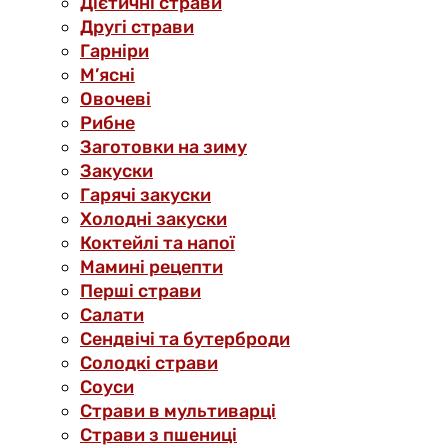
Дієтичні страви
Другі страви
Гарніри
М’ясні
Овочеві
Рибне
Заготовки на зиму
Закуски
Гарячі закуски
Холодні закуски
Коктейлі та напої
Мамині рецепти
Перші страви
Салати
Сендвічі та бутерброди
Солодкі страви
Соуси
Страви в мультиварці
Страви з пшениці