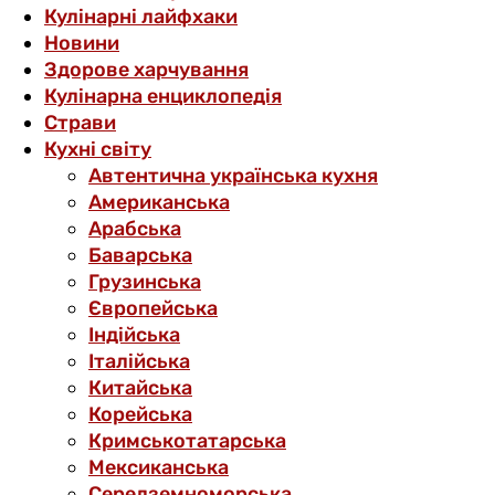
Кулінарні лайфхаки
Новини
Здорове харчування
Кулінарна енциклопедія
Страви
Кухні світу
Автентична українська кухня
Американська
Арабська
Баварська
Грузинська
Європейська
Індійська
Італійська
Китайська
Корейська
Кримськотатарська
Мексиканська
Середземноморська