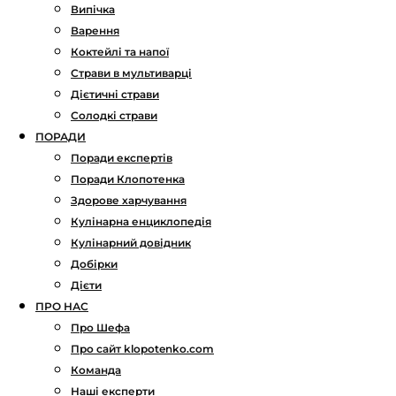
Випічка
Варення
Коктейлі та напої
Страви в мультиварці
Дієтичні страви
Солодкі страви
ПОРАДИ
Поради експертів
Поради Клопотенка
Здорове харчування
Кулінарна енциклопедія
Кулінарний довідник
Добірки
Дієти
ПРО НАС
Про Шефа
Про сайт klopotenko.com
Команда
Наші експерти