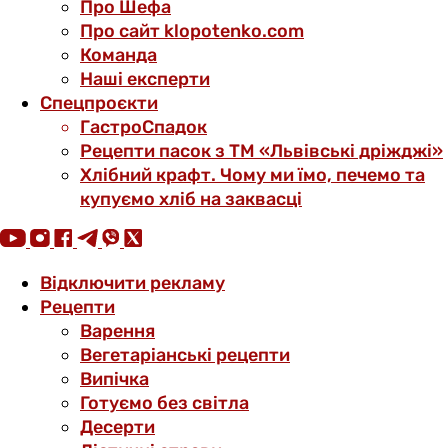
Про Шефа
Про сайт klopotenko.com
Команда
Наші експерти
Спецпроєкти
ГастроСпадок
Рецепти пасок з ТМ «Львівські дріжджі»
Хлібний крафт. Чому ми їмо, печемо та
купуємо хліб на заквасці
Відключити рекламу
Рецепти
Варення
Вегетаріанські рецепти
Випічка
Готуємо без світла
Десерти