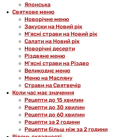
Японська
Святкове меню
Новорічне меню
Закуски на Новий рік
М’ясні страви на Новий рік
Салати на Новий рік
Новорічні десерти
Різдвяне меню
М’ясні страви на Різдво
Великоднє меню
Меню на Масляну
Страви на Святвечір
Коли час має значення
Рецепти до 15 хвилин
Рецепти до 30 хвилин
Рецепти до 60 хвилин
Рецепти за 2 години
Рецепти більш ніж за 2 години
Рівень складності