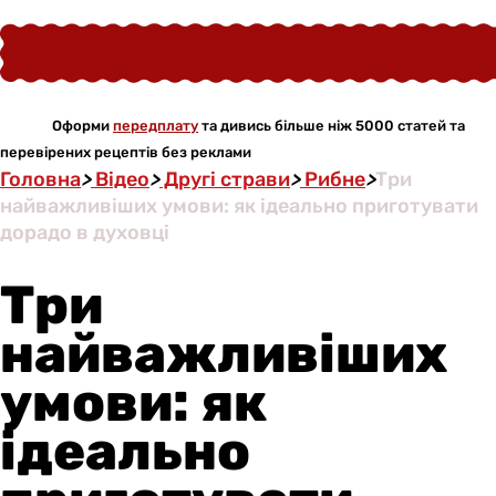
Оформи
передплату
та дивись більше ніж 5000 статей та
перевірених рецептів без реклами
Головна
>
Відео
>
Другі страви
>
Рибне
>
Три
найважливіших умови: як ідеально приготувати
дорадо в духовці
Три
найважливіших
умови: як
ідеально