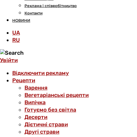
Реклама і співробітництво
Контакти
НОВИНИ
UA
RU
Увійти
Відключити рекламу
Рецепти
Варення
Вегетаріанські рецепти
Випічка
Готуємо без світла
Десерти
Дієтичні страви
Другі страви