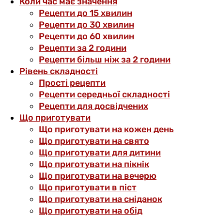
Коли час має значення
Рецепти до 15 хвилин
Рецепти до 30 хвилин
Рецепти до 60 хвилин
Рецепти за 2 години
Рецепти більш ніж за 2 години
Рівень складності
Прості рецепти
Рецепти середньої складності
Рецепти для досвідчених
Що приготувати
Що приготувати на кожен день
Що приготувати на свято
Що приготувати для дитини
Що приготувати на пікнік
Що приготувати на вечерю
Що приготувати в піст
Що приготувати на сніданок
Що приготувати на обід