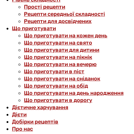
Прості рецепти
Рецепти середньої складності
Рецепти для досвідчених
Що приготувати
Що приготувати на кожен день
Що приготувати на свято
Що приготувати для дитини
Що приготувати на пікнік
Що приготувати на вечерю
Що приготувати в піст
Що приготувати на сніданок
Що приготувати на обід
Що приготувати на день народження
Що приготувати в дорогу
Дієтичне харчування
Дієти
Добірки рецептів
Про нас