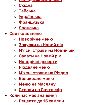
Східна
Тайська
Українська
Французька
Японська
Святкове меню
Новорічне меню
Закуски на Новий рік
М’ясні страви на Новий рік
Салати на Новий рік
Новорічні десерти
Різдвяне меню
М’ясні страви на Різдво
Великоднє меню
Меню на Масляну
Страви на Святвечір
Коли час має значення
Рецепти до 15 хвилин