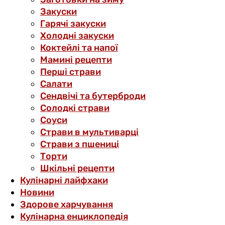
Закуски
Гарячі закуски
Холодні закуски
Коктейлі та напої
Мамині рецепти
Перші страви
Салати
Сендвічі та бутерброди
Солодкі страви
Соуси
Страви в мультиварці
Страви з пшениці
Торти
Шкільні рецепти
Кулінарні лайфхаки
Новини
Здорове харчування
Кулінарна енциклопедія