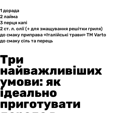
1 дорада
2 лайма
3 перця
капі
2 ст.
л.
олії (+ для змащування решітки гриля)
до смаку
приправа
«Італійські трави» ТМ Varto
до смаку
сіль
та перець
Три
найважливіших
умови: як
ідеально
приготувати