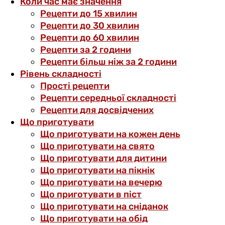
Коли час має значення
Рецепти до 15 хвилин
Рецепти до 30 хвилин
Рецепти до 60 хвилин
Рецепти за 2 години
Рецепти більш ніж за 2 години
Рівень складності
Прості рецепти
Рецепти середньої складності
Рецепти для досвідчених
Що приготувати
Що приготувати на кожен день
Що приготувати на свято
Що приготувати для дитини
Що приготувати на пікнік
Що приготувати на вечерю
Що приготувати в піст
Що приготувати на сніданок
Що приготувати на обід