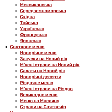
Мексиканська
Середземноморська
Східна
Тайська
Українська
Французька
Японська
Святкове меню
Новорічне меню
Закуски на Новий рік
М’ясні страви на Новий рік
Салати на Новий рік
Новорічні десерти
Різдвяне меню
М’ясні страви на Різдво
Великоднє меню
Меню на Масляну
Страви на Святвечір