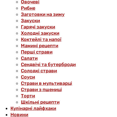
Овочеві
Рибне
Заготовки на зиму
Закуски
Гарячі закуски
Холодні закуски
Коктейлі та напої
Мамині рецепти
Перші страви
Салати
Сендвічі та бутерброди
Солодкі страви
Соуси
Страви в мультиварці
Страви з пшениці
Торти
Шкільні рецепти
Кулінарні лайфхаки
Новини