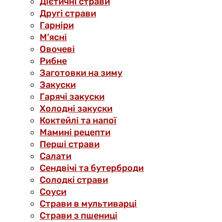
Дієтичні страви
Другі страви
Гарніри
М’ясні
Овочеві
Рибне
Заготовки на зиму
Закуски
Гарячі закуски
Холодні закуски
Коктейлі та напої
Мамині рецепти
Перші страви
Салати
Сендвічі та бутерброди
Солодкі страви
Соуси
Страви в мультиварці
Страви з пшениці