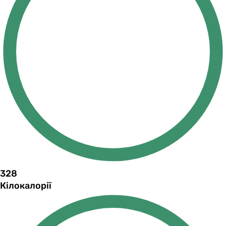
328
Кілокалорії