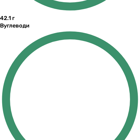
42.1
г
Вуглеводи