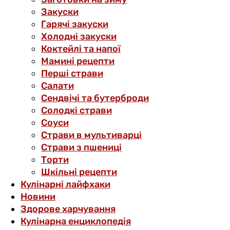
Закуски
Гарячі закуски
Холодні закуски
Коктейлі та напої
Мамині рецепти
Перші страви
Салати
Сендвічі та бутерброди
Солодкі страви
Соуси
Страви в мультиварці
Страви з пшениці
Торти
Шкільні рецепти
Кулінарні лайфхаки
Новини
Здорове харчування
Кулінарна енциклопедія