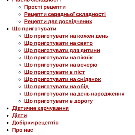
Прості рецепти
Рецепти середньої складності
Рецепти для досвідчених
Що приготувати
Що приготувати на кожен день
Що приготувати на свято
Що приготувати для дитини
Що приготувати на пікнік
Що приготувати на вечерю
Що приготувати в піст
Що приготувати на сніданок
Що приготувати на обід
Що приготувати на день народження
Що приготувати в дорогу
Дієтичне харчування
Дієти
Добірки рецептів
Про нас