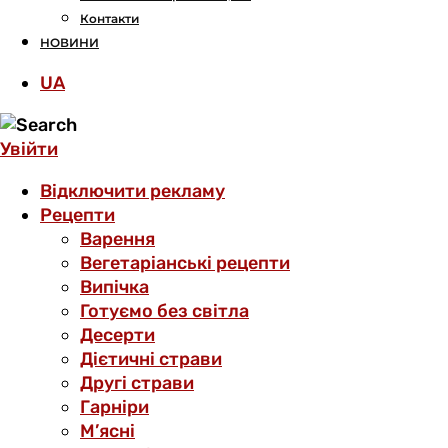
Контакти
НОВИНИ
UA
Увійти
Відключити рекламу
Рецепти
Варення
Вегетаріанські рецепти
Випічка
Готуємо без світла
Десерти
Дієтичні страви
Другі страви
Гарніри
М’ясні