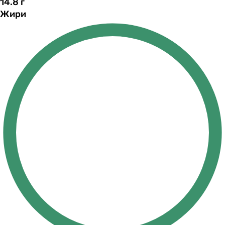
14.8
г
Жири