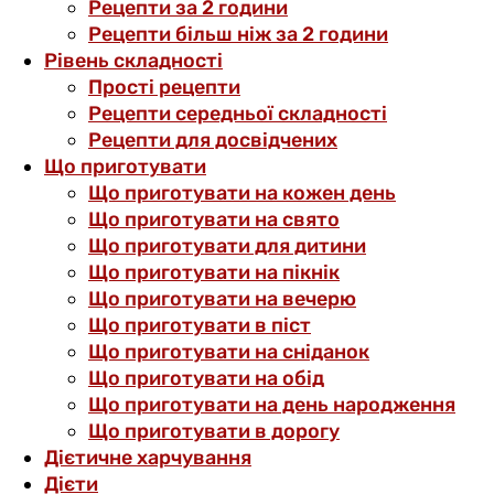
Рецепти за 2 години
Рецепти більш ніж за 2 години
Рівень складності
Прості рецепти
Рецепти середньої складності
Рецепти для досвідчених
Що приготувати
Що приготувати на кожен день
Що приготувати на свято
Що приготувати для дитини
Що приготувати на пікнік
Що приготувати на вечерю
Що приготувати в піст
Що приготувати на сніданок
Що приготувати на обід
Що приготувати на день народження
Що приготувати в дорогу
Дієтичне харчування
Дієти