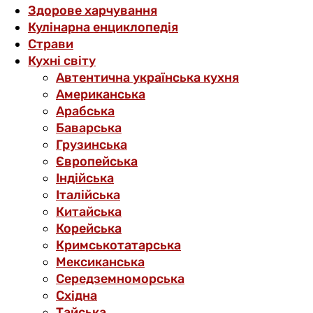
Здорове харчування
Кулінарна енциклопедія
Страви
Кухні світу
Автентична українська кухня
Американська
Арабська
Баварська
Грузинська
Європейська
Індійська
Італійська
Китайська
Корейська
Кримськотатарська
Мексиканська
Середземноморська
Східна
Тайська