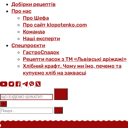
Добірки рецептів
Про нас
Про Шефа
Про сайт klopotenko.com
Команда
Наші експерти
Спецпроєкти
ГастроСпадок
Рецепти пасок з ТМ «Львівські дріжджі»
Хлібний крафт. Чому ми їмо, печемо та
купуємо хліб на заквасці
×