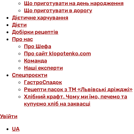
Що приготувати на день народження
Що приготувати в дорогу
Дієтичне харчування
Дієти
Добірки рецептів
Про нас
Про Шефа
Про сайт klopotenko.com
Команда
Наші експерти
Спецпроєкти
ГастроСпадок
Рецепти пасок з ТМ «Львівські дріжджі»
Хлібний крафт. Чому ми їмо, печемо та
купуємо хліб на заквасці
Увійти
UA