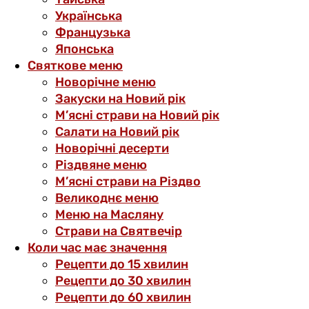
Українська
Французька
Японська
Святкове меню
Новорічне меню
Закуски на Новий рік
М’ясні страви на Новий рік
Салати на Новий рік
Новорічні десерти
Різдвяне меню
М’ясні страви на Різдво
Великоднє меню
Меню на Масляну
Страви на Святвечір
Коли час має значення
Рецепти до 15 хвилин
Рецепти до 30 хвилин
Рецепти до 60 хвилин