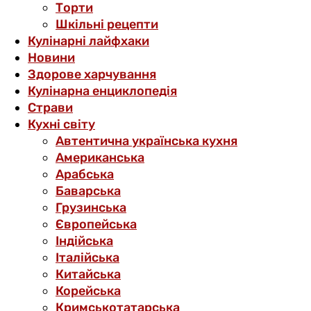
Торти
Шкільні рецепти
Кулінарні лайфхаки
Новини
Здорове харчування
Кулінарна енциклопедія
Страви
Кухні світу
Автентична українська кухня
Американська
Арабська
Баварська
Грузинська
Європейська
Індійська
Італійська
Китайська
Корейська
Кримськотатарська