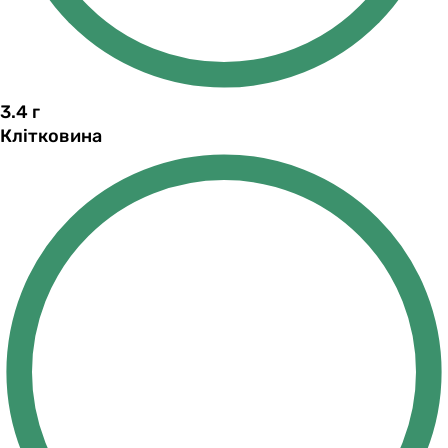
3.4
г
Клітковина