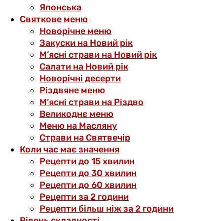
Японська
Святкове меню
Новорічне меню
Закуски на Новий рік
М’ясні страви на Новий рік
Салати на Новий рік
Новорічні десерти
Різдвяне меню
М’ясні страви на Різдво
Великоднє меню
Меню на Масляну
Страви на Святвечір
Коли час має значення
Рецепти до 15 хвилин
Рецепти до 30 хвилин
Рецепти до 60 хвилин
Рецепти за 2 години
Рецепти більш ніж за 2 години
Рівень складності