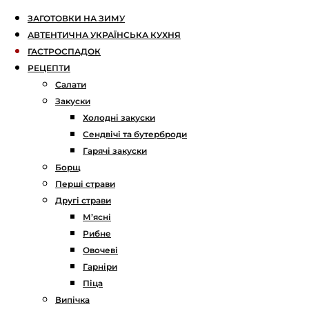
ЗАГОТОВКИ НА ЗИМУ
АВТЕНТИЧНА УКРАЇНСЬКА КУХНЯ
ГАСТРОСПАДОК
РЕЦЕПТИ
Салати
Закуски
Холодні закуски
Сендвічі та бутерброди
Гарячі закуски
Борщ
Перші страви
Другі страви
М’ясні
Рибне
Овочеві
Гарніри
Піца
Випічка