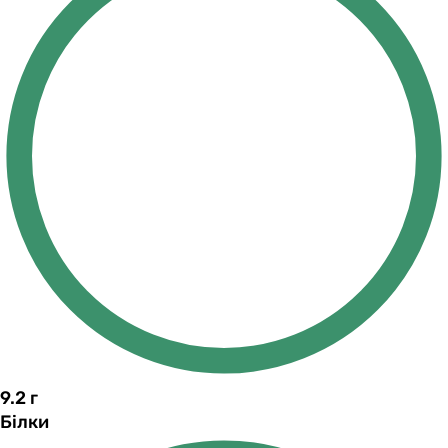
9.2
г
Білки