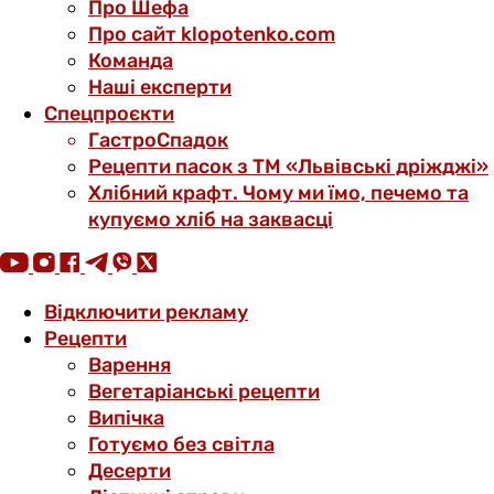
Про Шефа
Про сайт klopotenko.com
Команда
Наші експерти
Спецпроєкти
ГастроСпадок
Рецепти пасок з ТМ «Львівські дріжджі»
Хлібний крафт. Чому ми їмо, печемо та
купуємо хліб на заквасці
Відключити рекламу
Рецепти
Варення
Вегетаріанські рецепти
Випічка
Готуємо без світла
Десерти