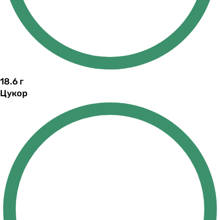
18.6
г
Цукор