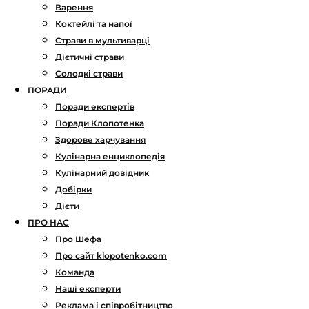
Варення
Коктейлі та напої
Страви в мультиварці
Дієтичні страви
Солодкі страви
ПОРАДИ
Поради експертів
Поради Клопотенка
Здорове харчування
Кулінарна енциклопедія
Кулінарний довідник
Добірки
Дієти
ПРО НАС
Про Шефа
Про сайт klopotenko.com
Команда
Наші експерти
Реклама і співробітництво