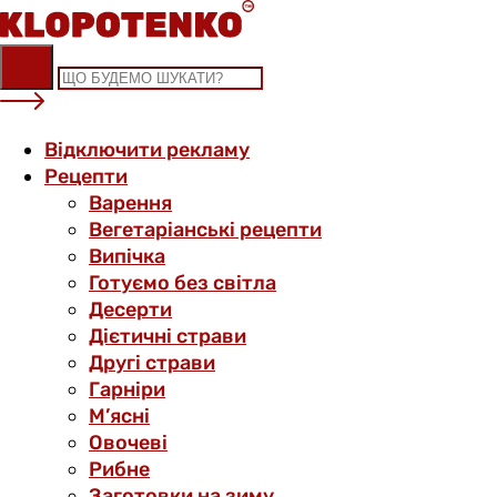
Skip
to
content
Відключити рекламу
Рецепти
Варення
Вегетаріанські рецепти
Випічка
Готуємо без світла
Десерти
Дієтичні страви
Другі страви
Гарніри
М’ясні
Овочеві
Рибне
Заготовки на зиму