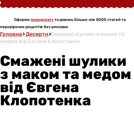
Оформи
передплату
та дивись більше ніж 5000 статей та
перевірених рецептів без реклами
Головна
>
Десерти
>
Смажені шулики з маком та
медом від Євгена Клопотенка
Смажені шулики
з маком та медом
від Євгена
Клопотенка