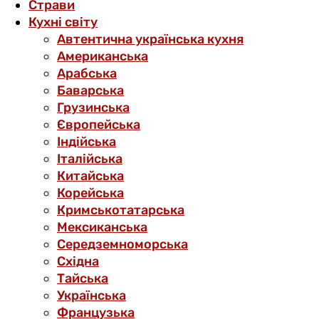
Страви
Кухні світу
Автентична українська кухня
Американська
Арабська
Баварська
Грузинська
Європейська
Індійська
Італійська
Китайська
Корейська
Кримськотатарська
Мексиканська
Середземноморська
Східна
Тайська
Українська
Французька