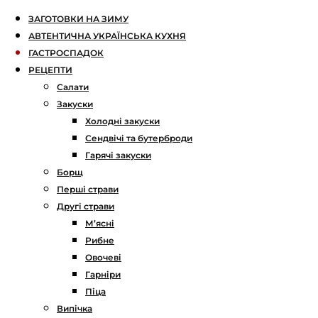
ЗАГОТОВКИ НА ЗИМУ
АВТЕНТИЧНА УКРАЇНСЬКА КУХНЯ
ГАСТРОСПАДОК
РЕЦЕПТИ
Салати
Закуски
Холодні закуски
Сендвічі та бутерброди
Гарячі закуски
Борщ
Перші страви
Другі страви
М’ясні
Рибне
Овочеві
Гарніри
Піца
Випічка