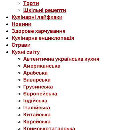
Торти
Шкільні рецепти
Кулінарні лайфхаки
Новини
Здорове харчування
Кулінарна енциклопедія
Страви
Кухні світу
Автентична українська кухня
Американська
Арабська
Баварська
Грузинська
Європейська
Індійська
Італійська
Китайська
Корейська
Кримськотатарська