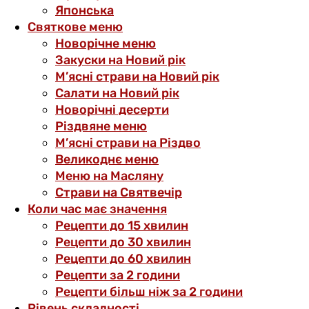
Японська
Святкове меню
Новорічне меню
Закуски на Новий рік
М’ясні страви на Новий рік
Салати на Новий рік
Новорічні десерти
Різдвяне меню
М’ясні страви на Різдво
Великоднє меню
Меню на Масляну
Страви на Святвечір
Коли час має значення
Рецепти до 15 хвилин
Рецепти до 30 хвилин
Рецепти до 60 хвилин
Рецепти за 2 години
Рецепти більш ніж за 2 години
Рівень складності