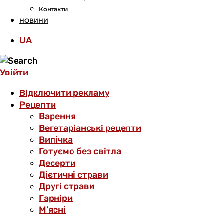
Контакти
НОВИНИ
UA
Увійти
Відключити рекламу
Рецепти
Варення
Вегетаріанські рецепти
Випічка
Готуємо без світла
Десерти
Дієтичні страви
Другі страви
Гарніри
М’ясні