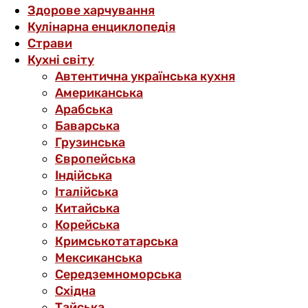
Здорове харчування
Кулінарна енциклопедія
Страви
Кухні світу
Автентична українська кухня
Американська
Арабська
Баварська
Грузинська
Європейська
Індійська
Італійська
Китайська
Корейська
Кримськотатарська
Мексиканська
Середземноморська
Східна
Тайська