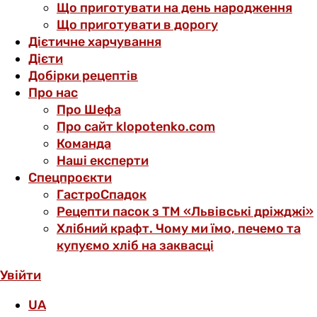
Що приготувати на день народження
Що приготувати в дорогу
Дієтичне харчування
Дієти
Добірки рецептів
Про нас
Про Шефа
Про сайт klopotenko.com
Команда
Наші експерти
Спецпроєкти
ГастроСпадок
Рецепти пасок з ТМ «Львівські дріжджі»
Хлібний крафт. Чому ми їмо, печемо та
купуємо хліб на заквасці
Увійти
UA