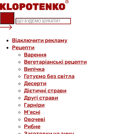
Skip
to
content
Відключити рекламу
Рецепти
Варення
Вегетаріанські рецепти
Випічка
Готуємо без світла
Десерти
Дієтичні страви
Другі страви
Гарніри
М’ясні
Овочеві
Рибне
Заготовки на зиму