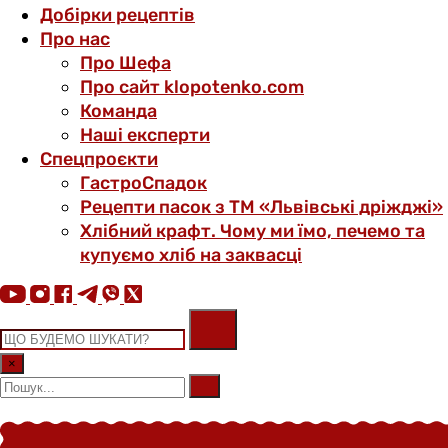
Добірки рецептів
Про нас
Про Шефа
Про сайт klopotenko.com
Команда
Наші експерти
Спецпроєкти
ГастроСпадок
Рецепти пасок з ТМ «Львівські дріжджі»
Хлібний крафт. Чому ми їмо, печемо та
купуємо хліб на заквасці
×