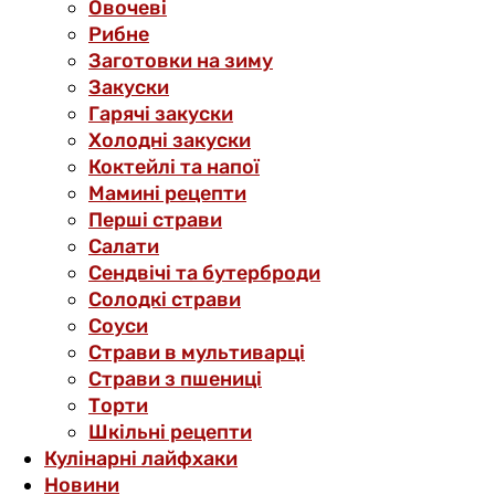
Овочеві
Рибне
Заготовки на зиму
Закуски
Гарячі закуски
Холодні закуски
Коктейлі та напої
Мамині рецепти
Перші страви
Салати
Сендвічі та бутерброди
Солодкі страви
Соуси
Страви в мультиварці
Страви з пшениці
Торти
Шкільні рецепти
Кулінарні лайфхаки
Новини