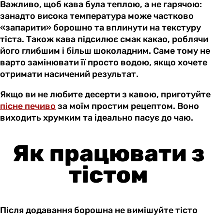
Важливо, щоб кава була теплою, а не гарячою:
занадто висока температура може частково
«запарити» борошно та вплинути на текстуру
тіста. Також кава підсилює смак какао, роблячи
його глибшим і більш шоколадним. Саме тому не
варто замінювати її просто водою, якщо хочете
отримати насичений результат.
Якщо ви не любите десерти з кавою, приготуйте
пісне печиво
за моїм простим рецептом. Воно
виходить хрумким та ідеально пасує до чаю.
Як працювати з
тістом
Після додавання борошна не вимішуйте тісто