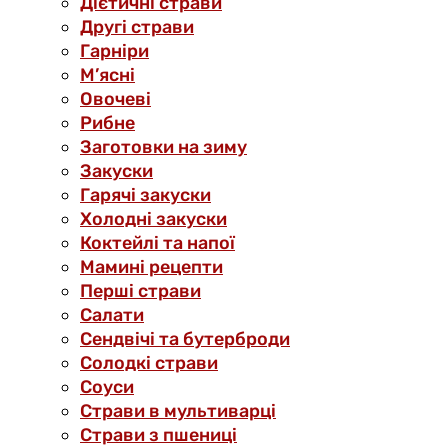
Дієтичні страви
Другі страви
Гарніри
М’ясні
Овочеві
Рибне
Заготовки на зиму
Закуски
Гарячі закуски
Холодні закуски
Коктейлі та напої
Мамині рецепти
Перші страви
Салати
Сендвічі та бутерброди
Солодкі страви
Соуси
Страви в мультиварці
Страви з пшениці