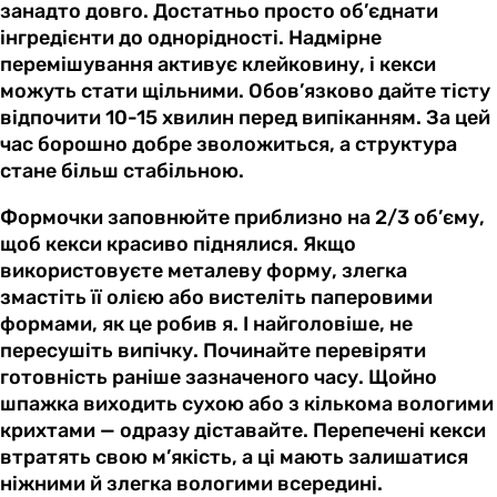
занадто довго. Достатньо просто об’єднати
інгредієнти до однорідності. Надмірне
перемішування активує клейковину, і кекси
можуть стати щільними. Обов’язково дайте тісту
відпочити 10-15 хвилин перед випіканням. За цей
час борошно добре зволожиться, а структура
стане більш стабільною.
Формочки заповнюйте приблизно на 2/3 об’єму,
щоб кекси красиво піднялися. Якщо
використовуєте металеву форму, злегка
змастіть її олією або вистеліть паперовими
формами, як це робив я. І найголовіше, не
пересушіть випічку. Починайте перевіряти
готовність раніше зазначеного часу. Щойно
шпажка виходить сухою або з кількома вологими
крихтами — одразу діставайте. Перепечені кекси
втратять свою м’якість, а ці мають залишатися
ніжними й злегка вологими всередині.