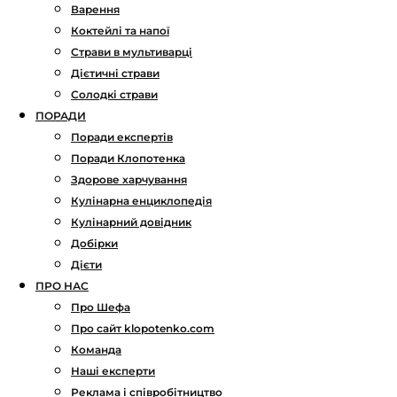
Варення
Коктейлі та напої
Страви в мультиварці
Дієтичні страви
Солодкі страви
ПОРАДИ
Поради експертів
Поради Клопотенка
Здорове харчування
Кулінарна енциклопедія
Кулінарний довідник
Добірки
Дієти
ПРО НАС
Про Шефа
Про сайт klopotenko.com
Команда
Наші експерти
Реклама і співробітництво