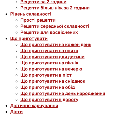
Рецепти за 2 години
Рецепти більш ніж за 2 години
Рівень складності
Прості рецепти
Рецепти середньої складності
Рецепти для досвідчених
Що приготувати
Що приготувати на кожен день
Що приготувати на свято
Що приготувати для дитини
Що приготувати на пікнік
Що приготувати на вечерю
Що приготувати в піст
Що приготувати на сніданок
Що приготувати на обід
Що приготувати на день народження
Що приготувати в дорогу
Дієтичне харчування
Дієти