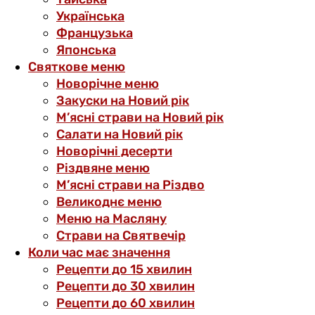
Українська
Французька
Японська
Святкове меню
Новорічне меню
Закуски на Новий рік
М’ясні страви на Новий рік
Салати на Новий рік
Новорічні десерти
Різдвяне меню
М’ясні страви на Різдво
Великоднє меню
Меню на Масляну
Страви на Святвечір
Коли час має значення
Рецепти до 15 хвилин
Рецепти до 30 хвилин
Рецепти до 60 хвилин