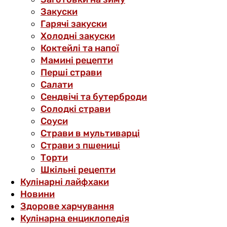
Закуски
Гарячі закуски
Холодні закуски
Коктейлі та напої
Мамині рецепти
Перші страви
Салати
Сендвічі та бутерброди
Солодкі страви
Соуси
Страви в мультиварці
Страви з пшениці
Торти
Шкільні рецепти
Кулінарні лайфхаки
Новини
Здорове харчування
Кулінарна енциклопедія