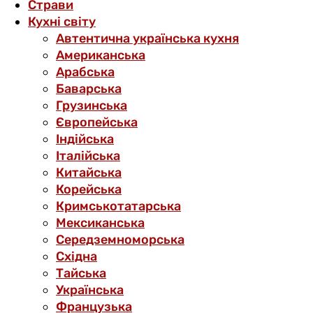
Страви
Кухні світу
Автентична українська кухня
Американська
Арабська
Баварська
Грузинська
Європейська
Індійська
Італійська
Китайська
Корейська
Кримськотатарська
Мексиканська
Середземноморська
Східна
Тайська
Українська
Французька