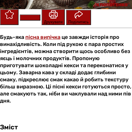
Зберегти
Оцінити
Друкувати
Поділитись
Будь-яка
пісна випічка
це завжди історія про
винахідливість. Коли під рукою є пара простих
інгредієнтів, можна створити щось особливо без
яєць і молочних продуктів. Пропоную
приготувати шоколадні кекси та переконатися у
цьому. Заварна кава у складі додає глибини
смаку, підкреслює смак какао й робить текстуру
більш виразною. Ці пісні кекси готуються просто,
але смакують так, ніби ви чаклували над ними пів
дня.
Зміст