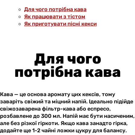
Для чого потрібна кава
Як працювати з тістом
Як приготувати пісні кекси
Для чого
потрібна кава
Кава — це основа аромату цих кексів, тому
заваріть свіжий та міцний напій. Ідеально підійде
свіжозаварена фільтр-кава або еспресо,
розбавлене до 300 мл. Напій має бути насиченим,
але без різкої гіркоти. Якщо кава занадто гірка,
додайте ще 1-2 чайні ложки цукру для балансу.