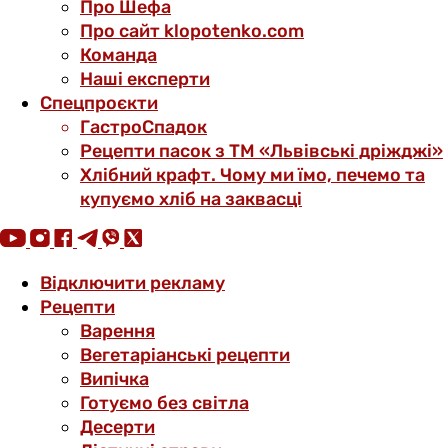
Про Шефа
Про сайт klopotenko.com
Команда
Наші експерти
Спецпроєкти
ГастроСпадок
Рецепти пасок з ТМ «Львівські дріжджі»
Хлібний крафт. Чому ми їмо, печемо та
купуємо хліб на заквасці
Відключити рекламу
Рецепти
Варення
Вегетаріанські рецепти
Випічка
Готуємо без світла
Десерти