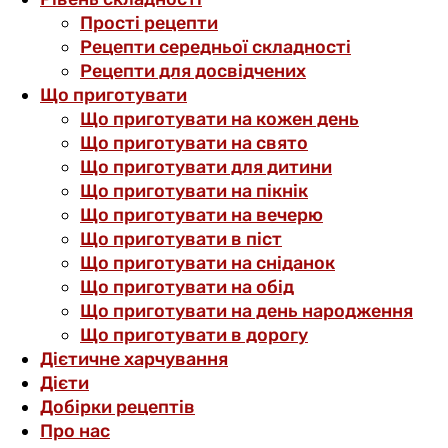
Прості рецепти
Рецепти середньої складності
Рецепти для досвідчених
Що приготувати
Що приготувати на кожен день
Що приготувати на свято
Що приготувати для дитини
Що приготувати на пікнік
Що приготувати на вечерю
Що приготувати в піст
Що приготувати на сніданок
Що приготувати на обід
Що приготувати на день народження
Що приготувати в дорогу
Дієтичне харчування
Дієти
Добірки рецептів
Про нас