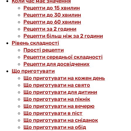
Коли час має значення
Рецепти до 15 хвилин
Рецепти до 30 хвилин
Рецепти до 60 хвилин
Рецепти за 2 години
Рецепти більш ніж за 2 години
Рівень складності
Прості рецепти
Рецепти середньої складності
Рецепти для досвідчених
Що приготувати
Що приготувати на кожен день
Що приготувати на свято
Що приготувати для дитини
Що приготувати на пікнік
Що приготувати на вечерю
Що приготувати в піст
Що приготувати на сніданок
Що приготувати на обід