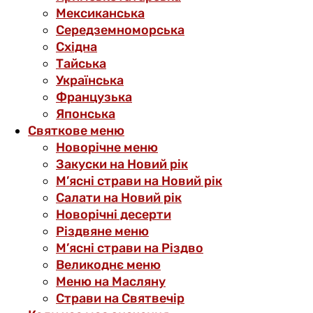
Мексиканська
Середземноморська
Східна
Тайська
Українська
Французька
Японська
Святкове меню
Новорічне меню
Закуски на Новий рік
М’ясні страви на Новий рік
Салати на Новий рік
Новорічні десерти
Різдвяне меню
М’ясні страви на Різдво
Великоднє меню
Меню на Масляну
Страви на Святвечір