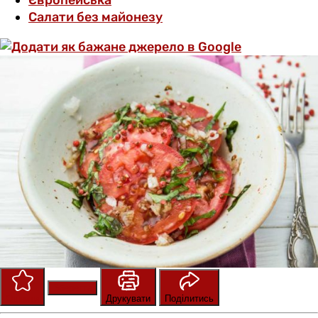
Європейська
Салати без майонезу
Зберегти
Оцінити
Друкувати
Поділитись