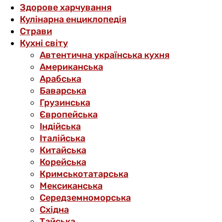
Здорове харчування
Кулінарна енциклопедія
Страви
Кухні світу
Автентична українська кухня
Американська
Арабська
Баварська
Грузинська
Європейська
Індійська
Італійська
Китайська
Корейська
Кримськотатарська
Мексиканська
Середземноморська
Східна
Тайська