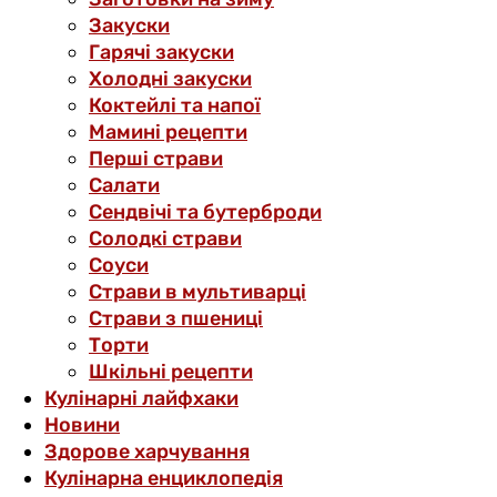
Закуски
Гарячі закуски
Холодні закуски
Коктейлі та напої
Мамині рецепти
Перші страви
Салати
Сендвічі та бутерброди
Солодкі страви
Соуси
Страви в мультиварці
Страви з пшениці
Торти
Шкільні рецепти
Кулінарні лайфхаки
Новини
Здорове харчування
Кулінарна енциклопедія