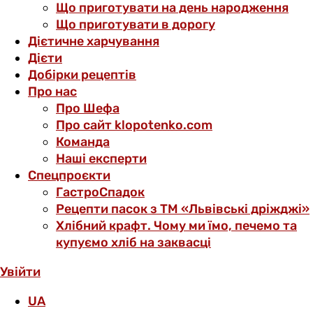
Що приготувати на день народження
Що приготувати в дорогу
Дієтичне харчування
Дієти
Добірки рецептів
Про нас
Про Шефа
Про сайт klopotenko.com
Команда
Наші експерти
Спецпроєкти
ГастроСпадок
Рецепти пасок з ТМ «Львівські дріжджі»
Хлібний крафт. Чому ми їмо, печемо та
купуємо хліб на заквасці
Увійти
UA