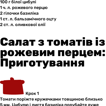
100 г
білої
цибулі
1 ч.
л.
рожевого перцю
2 гілочки
базиліка
1 ст.
л.
бальзамічного оцту
2 ст.
л.
оливкової олії
Салат з томатів із
рожевим перцем:
Приготування
Крок 1
Томати поріжте кружечками товщиною близько
5 мм. Цибулю і листя базиліка порубайте дуже