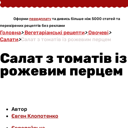
Оформи
передплату
та дивись більше ніж 5000 статей та
перевірених рецептів без реклами
Головна
>
Вегетаріанські рецепти
>
Овочеві
>
Салати
>
Салат з томатів із рожевим перцем
Салат з томатів із
рожевим перцем
Автор
Євген Клопотенко