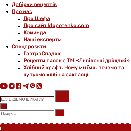
Добірки рецептів
Про нас
Про Шефа
Про сайт klopotenko.com
Команда
Наші експерти
Спецпроєкти
ГастроСпадок
Рецепти пасок з ТМ «Львівські дріжджі»
Хлібний крафт. Чому ми їмо, печемо та
купуємо хліб на заквасці
×