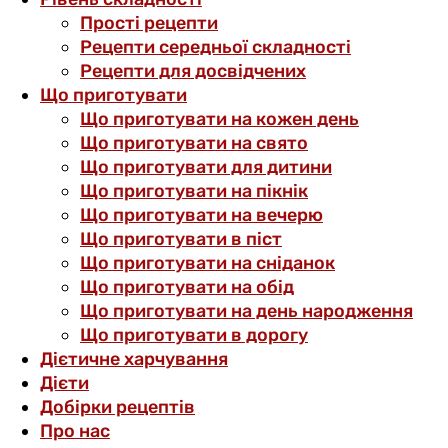
Прості рецепти
Рецепти середньої складності
Рецепти для досвідчених
Що приготувати
Що приготувати на кожен день
Що приготувати на свято
Що приготувати для дитини
Що приготувати на пікнік
Що приготувати на вечерю
Що приготувати в піст
Що приготувати на сніданок
Що приготувати на обід
Що приготувати на день народження
Що приготувати в дорогу
Дієтичне харчування
Дієти
Добірки рецептів
Про нас