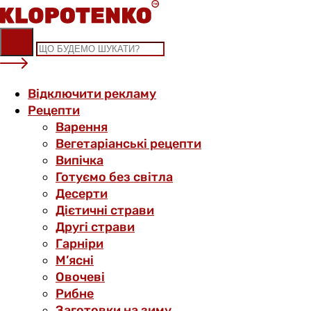
Skip
to
content
Відключити рекламу
Рецепти
Варення
Вегетаріанські рецепти
Випічка
Готуємо без світла
Десерти
Дієтичні страви
Другі страви
Гарніри
М’ясні
Овочеві
Рибне
Заготовки на зиму