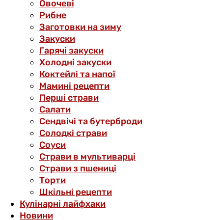
Овочеві
Рибне
Заготовки на зиму
Закуски
Гарячі закуски
Холодні закуски
Коктейлі та напої
Мамині рецепти
Перші страви
Салати
Сендвічі та бутерброди
Солодкі страви
Соуси
Страви в мультиварці
Страви з пшениці
Торти
Шкільні рецепти
Кулінарні лайфхаки
Новини