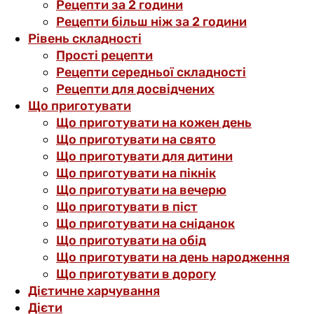
Рецепти за 2 години
Рецепти більш ніж за 2 години
Рівень складності
Прості рецепти
Рецепти середньої складності
Рецепти для досвідчених
Що приготувати
Що приготувати на кожен день
Що приготувати на свято
Що приготувати для дитини
Що приготувати на пікнік
Що приготувати на вечерю
Що приготувати в піст
Що приготувати на сніданок
Що приготувати на обід
Що приготувати на день народження
Що приготувати в дорогу
Дієтичне харчування
Дієти