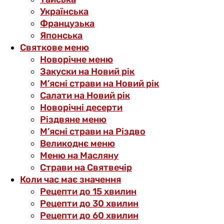
Українська
Французька
Японська
Святкове меню
Новорічне меню
Закуски на Новий рік
М’ясні страви на Новий рік
Салати на Новий рік
Новорічні десерти
Різдвяне меню
М’ясні страви на Різдво
Великоднє меню
Меню на Масляну
Страви на Святвечір
Коли час має значення
Рецепти до 15 хвилин
Рецепти до 30 хвилин
Рецепти до 60 хвилин