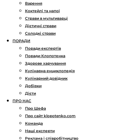
Варення
Коктейлі та напої
Страви в мультиварці
Дієтичні страви
Солодкі страви
ПОРАДИ
Поради експертів
Поради Клопотенка
Здорове харчування
Кулінарна енциклопедія
Кулінарний довідник
Добірки
Дієти
ПРО НАС
Про Шефа
Про сайт klopotenko.com
Команда
Наші експерти
Реклама і співробітництво