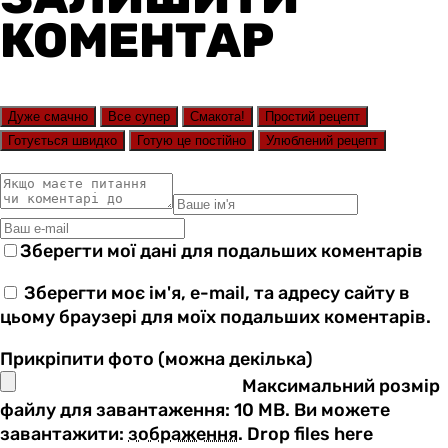
КОМЕНТАР
Дуже смачно
Все супер
Смакота!
Простий рецепт
Готується швидко
Готую це постійно
Улюблений рецепт
Зберегти мої дані для подальших коментарів
Зберегти моє ім'я, e-mail, та адресу сайту в
цьому браузері для моїх подальших коментарів.
Прикріпити фото (можна декілька)
Максимальний розмір
файлу для завантаження: 10 MB.
Ви можете
завантажити:
зображення
.
Drop files here