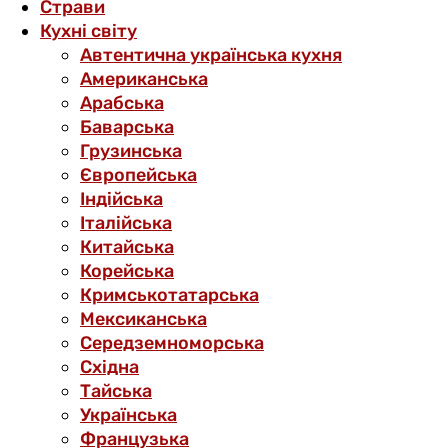
Страви
Кухні світу
Автентична українська кухня
Американська
Арабська
Баварська
Грузинська
Європейська
Індійська
Італійська
Китайська
Корейська
Кримськотатарська
Мексиканська
Середземноморська
Східна
Тайська
Українська
Французька