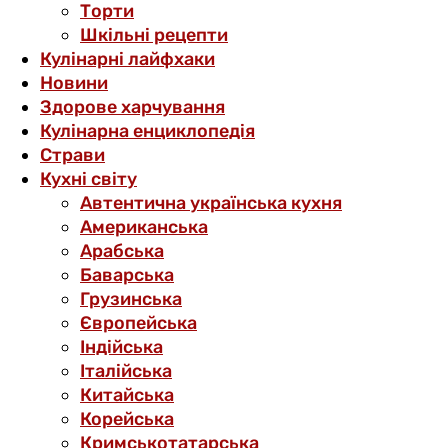
Торти
Шкільні рецепти
Кулінарні лайфхаки
Новини
Здорове харчування
Кулінарна енциклопедія
Страви
Кухні світу
Автентична українська кухня
Американська
Арабська
Баварська
Грузинська
Європейська
Індійська
Італійська
Китайська
Корейська
Кримськотатарська