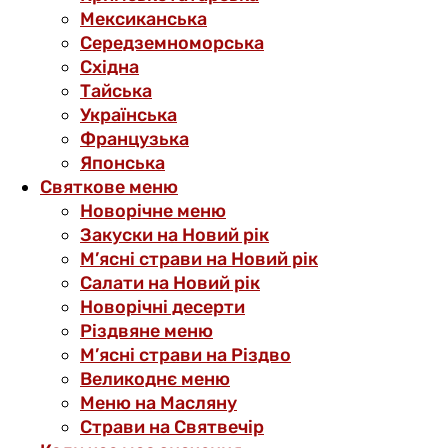
Мексиканська
Середземноморська
Східна
Тайська
Українська
Французька
Японська
Святкове меню
Новорічне меню
Закуски на Новий рік
М’ясні страви на Новий рік
Салати на Новий рік
Новорічні десерти
Різдвяне меню
М’ясні страви на Різдво
Великоднє меню
Меню на Масляну
Страви на Святвечір