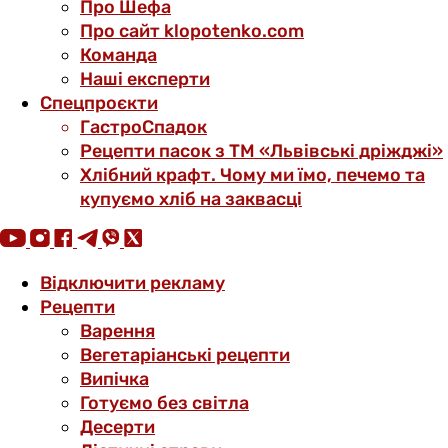
Про Шефа
Про сайт klopotenko.com
Команда
Наші експерти
Спецпроєкти
ГастроСпадок
Рецепти пасок з ТМ «Львівські дріжджі»
Хлібний крафт. Чому ми їмо, печемо та
купуємо хліб на заквасці
Відключити рекламу
Рецепти
Варення
Вегетаріанські рецепти
Випічка
Готуємо без світла
Десерти