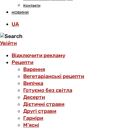
Контакти
НОВИНИ
UA
Увійти
Відключити рекламу
Рецепти
Варення
Вегетаріанські рецепти
Випічка
Готуємо без світла
Десерти
Дієтичні страви
Другі страви
Гарніри
М’ясні