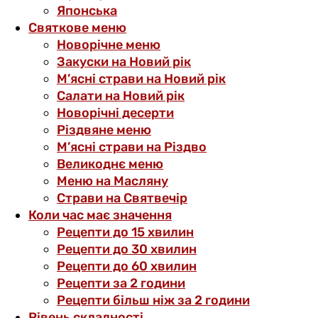
Японська
Святкове меню
Новорічне меню
Закуски на Новий рік
М’ясні страви на Новий рік
Салати на Новий рік
Новорічні десерти
Різдвяне меню
М’ясні страви на Різдво
Великоднє меню
Меню на Масляну
Страви на Святвечір
Коли час має значення
Рецепти до 15 хвилин
Рецепти до 30 хвилин
Рецепти до 60 хвилин
Рецепти за 2 години
Рецепти більш ніж за 2 години
Рівень складності