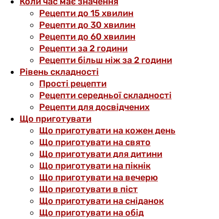
Коли час має значення
Рецепти до 15 хвилин
Рецепти до 30 хвилин
Рецепти до 60 хвилин
Рецепти за 2 години
Рецепти більш ніж за 2 години
Рівень складності
Прості рецепти
Рецепти середньої складності
Рецепти для досвідчених
Що приготувати
Що приготувати на кожен день
Що приготувати на свято
Що приготувати для дитини
Що приготувати на пікнік
Що приготувати на вечерю
Що приготувати в піст
Що приготувати на сніданок
Що приготувати на обід