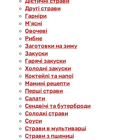
Дієтичні страви
Другі страви
Гарніри
М’ясні
Овочеві
Рибне
Заготовки на зиму
Закуски
Гарячі закуски
Холодні закуски
Коктейлі та напої
Мамині рецепти
Перші страви
Салати
Сендвічі та бутерброди
Солодкі страви
Соуси
Страви в мультиварці
Страви з пшениці