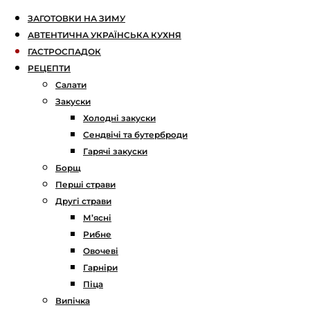
ЗАГОТОВКИ НА ЗИМУ
АВТЕНТИЧНА УКРАЇНСЬКА КУХНЯ
ГАСТРОСПАДОК
РЕЦЕПТИ
Салати
Закуски
Холодні закуски
Сендвічі та бутерброди
Гарячі закуски
Борщ
Перші страви
Другі страви
М’ясні
Рибне
Овочеві
Гарніри
Піца
Випічка