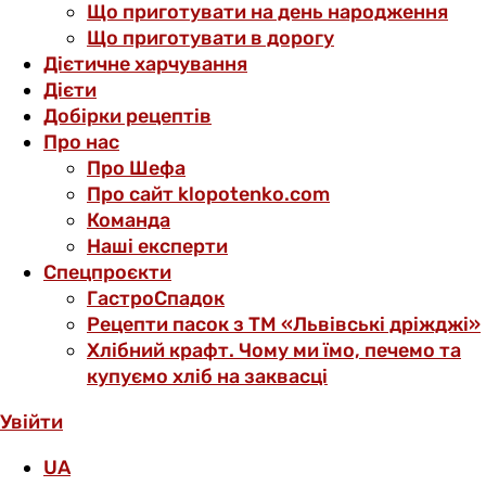
Що приготувати на день народження
Що приготувати в дорогу
Дієтичне харчування
Дієти
Добірки рецептів
Про нас
Про Шефа
Про сайт klopotenko.com
Команда
Наші експерти
Спецпроєкти
ГастроСпадок
Рецепти пасок з ТМ «Львівські дріжджі»
Хлібний крафт. Чому ми їмо, печемо та
купуємо хліб на заквасці
Увійти
UA