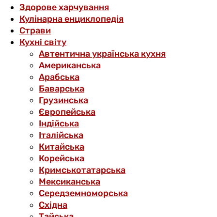
Здорове харчування
Кулінарна енциклопедія
Страви
Кухні світу
Автентична українська кухня
Американська
Арабська
Баварська
Грузинська
Європейська
Індійська
Італійська
Китайська
Корейська
Кримськотатарська
Мексиканська
Середземноморська
Східна
Тайська