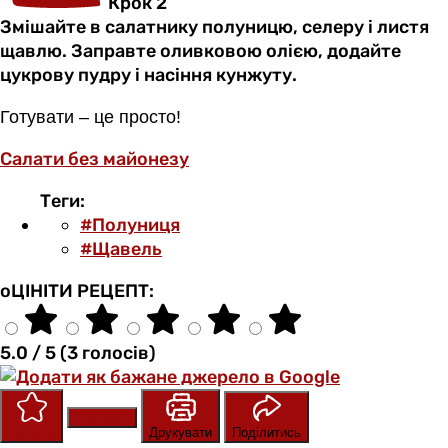
Крок 2
Змішайте в салатнику полуницю, селеру і листя
щавлю. Заправте оливковою олією, додайте
цукрову пудру і насіння кунжуту.
Готувати – це просто!
Салати без майонезу
Теги:
#Полуниця
#Щавель
оЦІНІТИ РЕЦЕПТ:
5.0 / 5 (3 голосів)
Зберегти
Оцінити
Друкувати
Поділитись