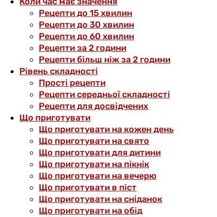
Коли час має значення
Рецепти до 15 хвилин
Рецепти до 30 хвилин
Рецепти до 60 хвилин
Рецепти за 2 години
Рецепти більш ніж за 2 години
Рівень складності
Прості рецепти
Рецепти середньої складності
Рецепти для досвідчених
Що приготувати
Що приготувати на кожен день
Що приготувати на свято
Що приготувати для дитини
Що приготувати на пікнік
Що приготувати на вечерю
Що приготувати в піст
Що приготувати на сніданок
Що приготувати на обід