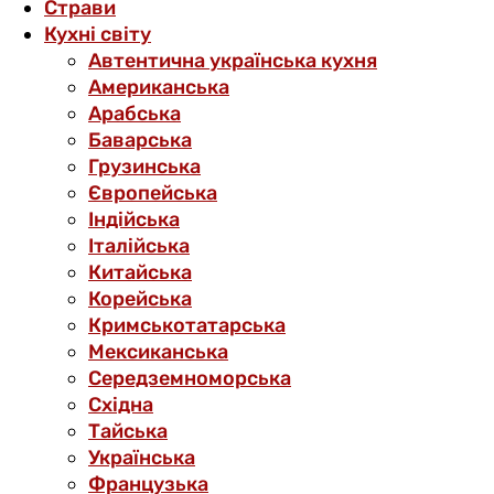
Страви
Кухні світу
Автентична українська кухня
Американська
Арабська
Баварська
Грузинська
Європейська
Індійська
Італійська
Китайська
Корейська
Кримськотатарська
Мексиканська
Середземноморська
Східна
Тайська
Українська
Французька