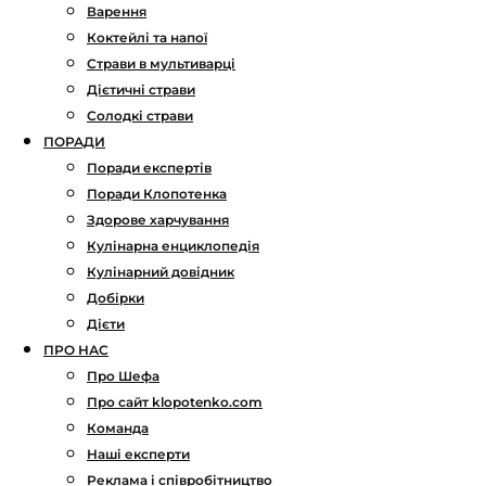
Варення
Коктейлі та напої
Страви в мультиварці
Дієтичні страви
Солодкі страви
ПОРАДИ
Поради експертів
Поради Клопотенка
Здорове харчування
Кулінарна енциклопедія
Кулінарний довідник
Добірки
Дієти
ПРО НАС
Про Шефа
Про сайт klopotenko.com
Команда
Наші експерти
Реклама і співробітництво