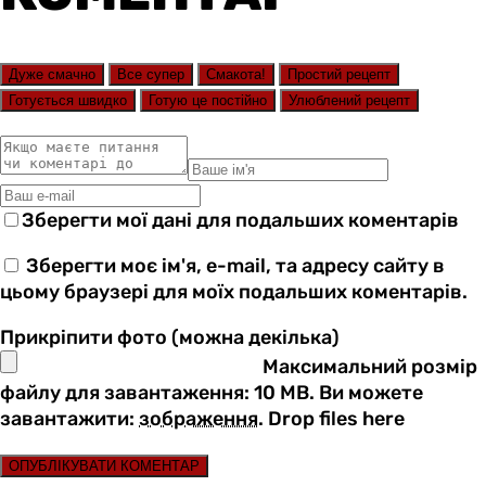
Дуже смачно
Все супер
Смакота!
Простий рецепт
Готується швидко
Готую це постійно
Улюблений рецепт
Зберегти мої дані для подальших коментарів
Зберегти моє ім'я, e-mail, та адресу сайту в
цьому браузері для моїх подальших коментарів.
Прикріпити фото (можна декілька)
Максимальний розмір
файлу для завантаження: 10 MB.
Ви можете
завантажити:
зображення
.
Drop files here
ОПУБЛІКУВАТИ КОМЕНТАР