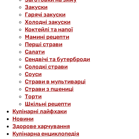
Закуски
Гарячі закуски
Холодні закуски
Коктейлі та напої
Мамині рецепти
Перші страви
Салати
Сендвічі та бутерброди
Солодкі страви
Соуси
Страви в мультиварці
Страви з пшениці
Торти
Шкільні рецепти
Кулінарні лайфхаки
Новини
Здорове харчування
Кулінарна енциклопедія