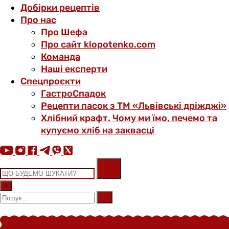
Добірки рецептів
Про нас
Про Шефа
Про сайт klopotenko.com
Команда
Наші експерти
Спецпроєкти
ГастроСпадок
Рецепти пасок з ТМ «Львівські дріжджі»
Хлібний крафт. Чому ми їмо, печемо та
купуємо хліб на заквасці
×