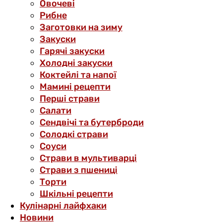
Овочеві
Рибне
Заготовки на зиму
Закуски
Гарячі закуски
Холодні закуски
Коктейлі та напої
Мамині рецепти
Перші страви
Салати
Сендвічі та бутерброди
Солодкі страви
Соуси
Страви в мультиварці
Страви з пшениці
Торти
Шкільні рецепти
Кулінарні лайфхаки
Новини