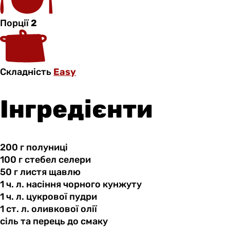
Порції
2
Складність
Easy
Інгредієнти
200 г
полуниці
100 г
стебел
селери
50 г
листя
щавлю
1 ч.
л.
насіння чорного кунжуту
1 ч.
л.
цукрової пудри
1 ст.
л.
оливкової олії
сіль та
перець
до смаку