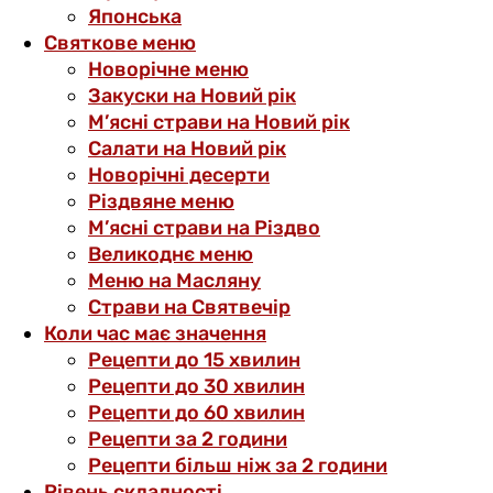
Японська
Святкове меню
Новорічне меню
Закуски на Новий рік
М’ясні страви на Новий рік
Салати на Новий рік
Новорічні десерти
Різдвяне меню
М’ясні страви на Різдво
Великоднє меню
Меню на Масляну
Страви на Святвечір
Коли час має значення
Рецепти до 15 хвилин
Рецепти до 30 хвилин
Рецепти до 60 хвилин
Рецепти за 2 години
Рецепти більш ніж за 2 години
Рівень складності