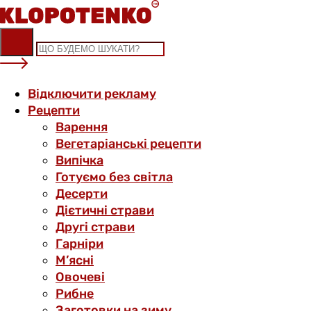
Skip
to
content
Відключити рекламу
Рецепти
Варення
Вегетаріанські рецепти
Випічка
Готуємо без світла
Десерти
Дієтичні страви
Другі страви
Гарніри
М’ясні
Овочеві
Рибне
Заготовки на зиму