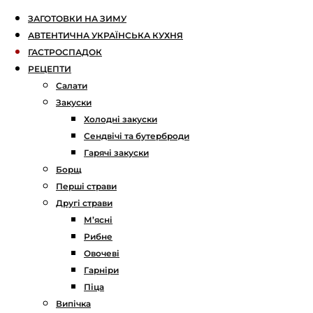
ЗАГОТОВКИ НА ЗИМУ
АВТЕНТИЧНА УКРАЇНСЬКА КУХНЯ
ГАСТРОСПАДОК
РЕЦЕПТИ
Салати
Закуски
Холодні закуски
Сендвічі та бутерброди
Гарячі закуски
Борщ
Перші страви
Другі страви
М’ясні
Рибне
Овочеві
Гарніри
Піца
Випічка