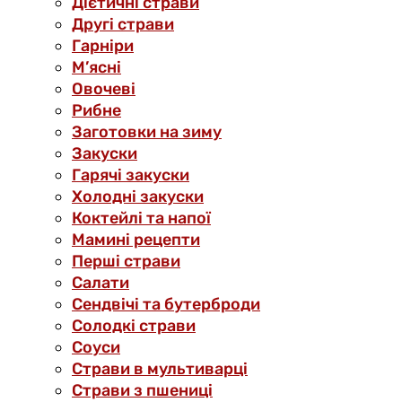
Дієтичні страви
Другі страви
Гарніри
М’ясні
Овочеві
Рибне
Заготовки на зиму
Закуски
Гарячі закуски
Холодні закуски
Коктейлі та напої
Мамині рецепти
Перші страви
Салати
Сендвічі та бутерброди
Солодкі страви
Соуси
Страви в мультиварці
Страви з пшениці