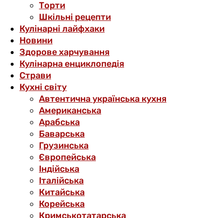
Торти
Шкільні рецепти
Кулінарні лайфхаки
Новини
Здорове харчування
Кулінарна енциклопедія
Страви
Кухні світу
Автентична українська кухня
Американська
Арабська
Баварська
Грузинська
Європейська
Індійська
Італійська
Китайська
Корейська
Кримськотатарська