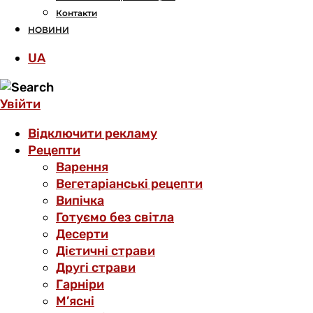
Контакти
НОВИНИ
UA
Увійти
Відключити рекламу
Рецепти
Варення
Вегетаріанські рецепти
Випічка
Готуємо без світла
Десерти
Дієтичні страви
Другі страви
Гарніри
М’ясні