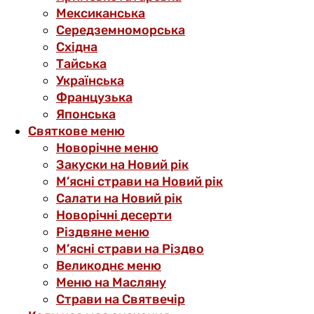
Мексиканська
Середземноморська
Східна
Тайська
Українська
Французька
Японська
Святкове меню
Новорічне меню
Закуски на Новий рік
М’ясні страви на Новий рік
Салати на Новий рік
Новорічні десерти
Різдвяне меню
М’ясні страви на Різдво
Великоднє меню
Меню на Масляну
Страви на Святвечір