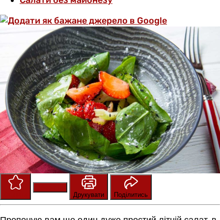
Салати без майонезу
Зберегти
Оцінити
Друкувати
Поділитись
Пропоную вам ще один дуже простий літній салат, в