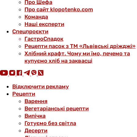
Про Шефа
Про сайт klopotenko.com
Команда
Наші експерти
Спецпроєкти
ГастроСпадок
Рецепти пасок з ТМ «Львівські дріжджі»
Хлібний крафт. Чому ми їмо, печемо та
купуємо хліб на заквасці
Відключити рекламу
Рецепти
Варення
Вегетаріанські рецепти
Випічка
Готуємо без світла
Десерти