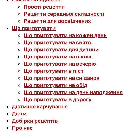
Прості рецепти
Рецепти середньої складності
Рецепти для досвідчених
Що приготувати
Що приготувати на кожен день
Що приготувати на свято
Що приготувати для дитини
Що приготувати на пікнік
Що приготувати на вечерю
Що приготувати в піст
Що приготувати на сніданок
Що приготувати на обід
Що приготувати на день народження
Що приготувати в дорогу
Дієтичне харчування
Дієти
Добірки рецептів
Про нас