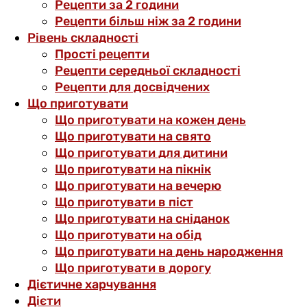
Рецепти за 2 години
Рецепти більш ніж за 2 години
Рівень складності
Прості рецепти
Рецепти середньої складності
Рецепти для досвідчених
Що приготувати
Що приготувати на кожен день
Що приготувати на свято
Що приготувати для дитини
Що приготувати на пікнік
Що приготувати на вечерю
Що приготувати в піст
Що приготувати на сніданок
Що приготувати на обід
Що приготувати на день народження
Що приготувати в дорогу
Дієтичне харчування
Дієти