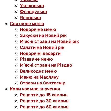
Українська
Французька
Японська
Святкове меню
Новорічне меню
Закуски на Новий рік
М’ясні страви на Новий рік
Салати на Новий рік
Новорічні десерти
Різдвяне меню
М’ясні страви на Різдво
Великоднє меню
Меню на Масляну
Страви на Святвечір
Коли час має значення
Рецепти до 15 хвилин
Рецепти до 30 хвилин
Рецепти до 60 хвилин