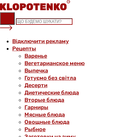
Skip
to
content
Відключити рекламу
Рецепты
Варенье
Вегетарианское меню
Выпечка
Готуємо без світла
Десерти
Диетические блюда
Вторые блюда
Гарниры
Мясные блюда
Овощные блюда
Рыбное
Заготовки на зиму