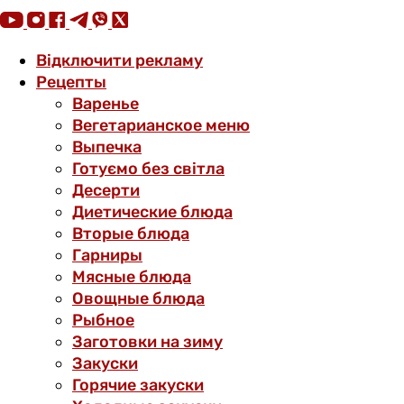
Відключити рекламу
Рецепты
Варенье
Вегетарианское меню
Выпечка
Готуємо без світла
Десерти
Диетические блюда
Вторые блюда
Гарниры
Мясные блюда
Овощные блюда
Рыбное
Заготовки на зиму
Закуски
Горячие закуски