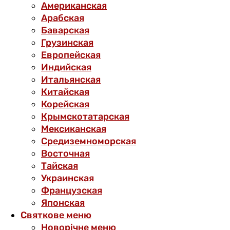
Американская
Арабская
Баварская
Грузинская
Европейская
Индийская
Итальянская
Китайская
Корейская
Крымскотатарская
Мексиканская
Средиземноморская
Восточная
Тайская
Украинская
Французская
Японская
Святкове меню
Новорічне меню