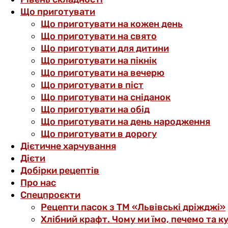
Що приготувати
Що приготувати на кожен день
Що приготувати на свято
Що приготувати для дитини
Що приготувати на пікнік
Що приготувати на вечерю
Що приготувати в піст
Що приготувати на сніданок
Що приготувати на обід
Що приготувати на день народження
Що приготувати в дорогу
Дієтичне харчування
Дієти
Добірки рецептів
Про нас
Спецпроєкти
Рецепти пасок з ТМ «Львівські дріжджі»
Хлібний крафт. Чому ми їмо, печемо та к