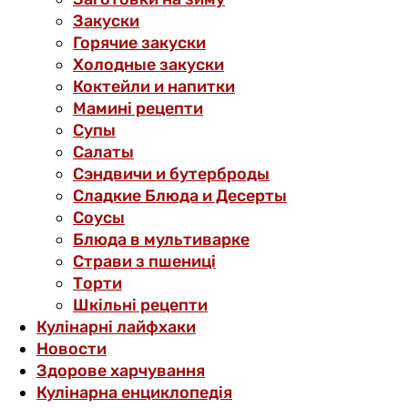
Закуски
Горячие закуски
Холодные закуски
Коктейли и напитки
Мамині рецепти
Супы
Салаты
Сэндвичи и бутерброды
Сладкие Блюда и Десерты
Соусы
Блюда в мультиварке
Страви з пшениці
Торти
Шкільні рецепти
Кулінарні лайфхаки
Новости
Здорове харчування
Кулінарна енциклопедія