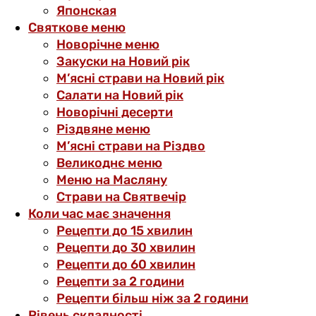
Японская
Святкове меню
Новорічне меню
Закуски на Новий рік
М’ясні страви на Новий рік
Салати на Новий рік
Новорічні десерти
Різдвяне меню
М’ясні страви на Різдво
Великоднє меню
Меню на Масляну
Страви на Святвечір
Коли час має значення
Рецепти до 15 хвилин
Рецепти до 30 хвилин
Рецепти до 60 хвилин
Рецепти за 2 години
Рецепти більш ніж за 2 години
Рівень складності