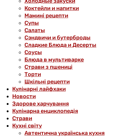
Холодные закуски
Коктейли и напитки
Мамині рецепти
Супы
Салаты
Сэндвичи и бутерброды
Сладкие Блюда и Десерты
Соусы
Блюда в мультиварке
Страви з пшениці
Торти
Шкільні рецепти
Кулінарні лайфхаки
Новости
Здорове харчування
Кулінарна енциклопедія
Страви
Кухні світу
Автентична українська кухня