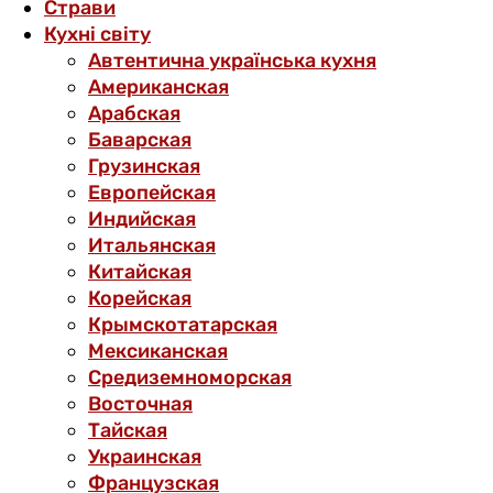
Страви
Кухні світу
Автентична українська кухня
Американская
Арабская
Баварская
Грузинская
Европейская
Индийская
Итальянская
Китайская
Корейская
Крымскотатарская
Мексиканская
Средиземноморская
Восточная
Тайская
Украинская
Французская