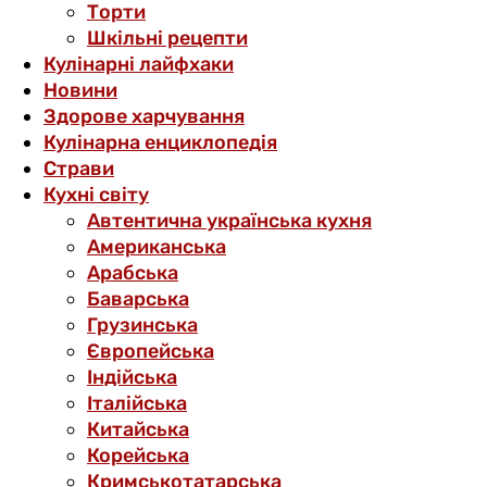
Торти
Шкільні рецепти
Кулінарні лайфхаки
Новини
Здорове харчування
Кулінарна енциклопедія
Страви
Кухні світу
Автентична українська кухня
Американська
Арабська
Баварська
Грузинська
Європейська
Індійська
Італійська
Китайська
Корейська
Кримськотатарська