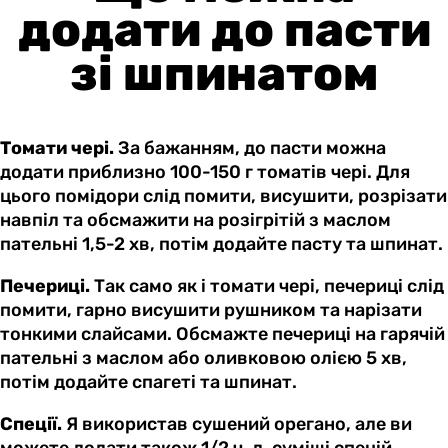
додати до пасти
зі шпинатом
Томати чері.
За бажанням, до пасти можна
додати приблизно 100-150 г томатів чері. Для
цього помідори слід помити, висушити, розрізати
навпіл та обсмажити на розігрітій з маслом
пательні 1,5-2 хв, потім додайте пасту та шпинат.
Печериці.
Так само як і томати чері, печериці слід
помити, гарно висушити рушником та нарізати
тонкими слайсами. Обсмажте печериці на гарячій
пательні з маслом або оливковою олією 5 хв,
потім додайте спагеті та шпинат.
Спеції.
Я використав сушений орегано, але ви
можете додати також 1/2 ч. л. суміші спецій