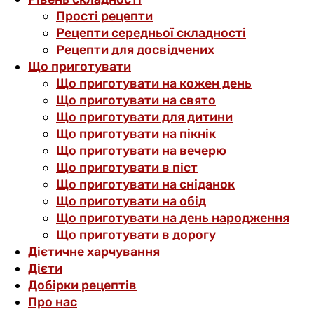
Прості рецепти
Рецепти середньої складності
Рецепти для досвідчених
Що приготувати
Що приготувати на кожен день
Що приготувати на свято
Що приготувати для дитини
Що приготувати на пікнік
Що приготувати на вечерю
Що приготувати в піст
Що приготувати на сніданок
Що приготувати на обід
Що приготувати на день народження
Що приготувати в дорогу
Дієтичне харчування
Дієти
Добірки рецептів
Про нас