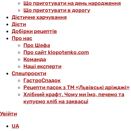
Що приготувати на день народження
Що приготувати в дорогу
Дієтичне харчування
Дієти
Добірки рецептів
Про нас
Про Шефа
Про сайт klopotenko.com
Команда
Наші експерти
Спецпроєкти
ГастроСпадок
Рецепти пасок з ТМ «Львівські дріжджі»
Хлібний крафт. Чому ми їмо, печемо та
купуємо хліб на заквасці
Увійти
UA