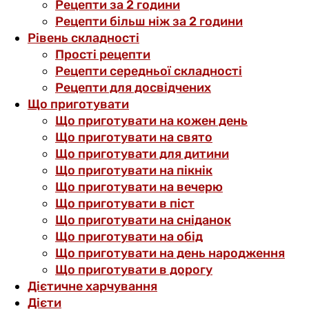
Рецепти за 2 години
Рецепти більш ніж за 2 години
Рівень складності
Прості рецепти
Рецепти середньої складності
Рецепти для досвідчених
Що приготувати
Що приготувати на кожен день
Що приготувати на свято
Що приготувати для дитини
Що приготувати на пікнік
Що приготувати на вечерю
Що приготувати в піст
Що приготувати на сніданок
Що приготувати на обід
Що приготувати на день народження
Що приготувати в дорогу
Дієтичне харчування
Дієти