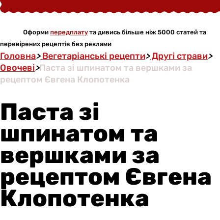
Оформи
передплату
та дивись більше ніж 5000 статей та
перевірених рецептів без реклами
Головна
>
Вегетаріанські рецепти
>
Другі страви
>
Овочеві
>
Паста зі шпинатом та вершками за
рецептом Євгена Клопотенка
Паста зі
шпинатом та
вершками за
рецептом Євгена
Клопотенка