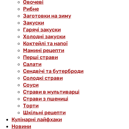
Овочеві
Рибне
Заготовки на зиму
Закуски
Гарячі закуски
Холодні закуски
Коктейлі та напої
Мамині рецепти
Перші страви
Салати
Сендвічі та бутерброди
Солодкі страви
Соуси
Страви в мультиварці
Страви з пшениці
Торти
Шкільні рецепти
Кулінарні лайфхаки
Новини