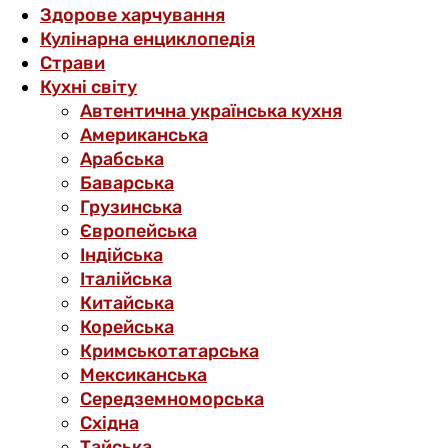
Здорове харчування
Кулінарна енциклопедія
Страви
Кухні світу
Автентична українська кухня
Американська
Арабська
Баварська
Грузинська
Європейська
Індійська
Італійська
Китайська
Корейська
Кримськотатарська
Мексиканська
Середземноморська
Східна
Тайська