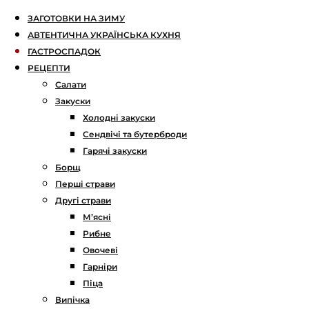
ЗАГОТОВКИ НА ЗИМУ
АВТЕНТИЧНА УКРАЇНСЬКА КУХНЯ
ГАСТРОСПАДОК
РЕЦЕПТИ
Салати
Закуски
Холодні закуски
Сендвічі та бутерброди
Гарячі закуски
Борщ
Перші страви
Другі страви
М’ясні
Рибне
Овочеві
Гарніри
Піца
Випічка