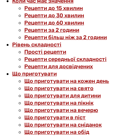
Коли час має значення
Рецепти до 15 хвилин
Рецепти до 30 хвилин
Рецепти до 60 хвилин
Рецепти за 2 години
Рецепти більш ніж за 2 години
Рівень складності
Прості рецепти
Рецепти середньої складності
Рецепти для досвідчених
Що приготувати
Що приготувати на кожен день
Що приготувати на свято
Що приготувати для дитини
Що приготувати на пікнік
Що приготувати на вечерю
Що приготувати в піст
Що приготувати на сніданок
Що приготувати на обід