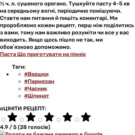
½ ч. л. сушеного орегано. Тушкуйте пасту 4-5 хв
на середньому вогні, періодично помішуючи.
Ставте нам питання й пишіть коментарі. Ми
проробляємо кожен рецепт, перш ніж поділитись
з вами, тому нам важливо розуміти чи все у вас
виходить. Якщо щось пішло не так, ми
обовʼязково допоможемо.
Паста
Що приготувати на пікнік
Теги:
#Вершки
#Пармезан
#Часник
#Шпинат
оЦІНІТИ РЕЦЕПТ:
4.9 / 5 (28 голосів)