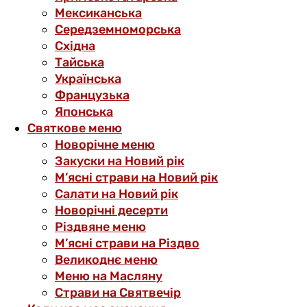
Мексиканська
Середземноморська
Східна
Тайська
Українська
Французька
Японська
Святкове меню
Новорічне меню
Закуски на Новий рік
М’ясні страви на Новий рік
Салати на Новий рік
Новорічні десерти
Різдвяне меню
М’ясні страви на Різдво
Великоднє меню
Меню на Масляну
Страви на Святвечір