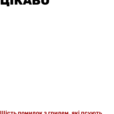
ЦІКАВО
Шість помилок з грилем, які псують