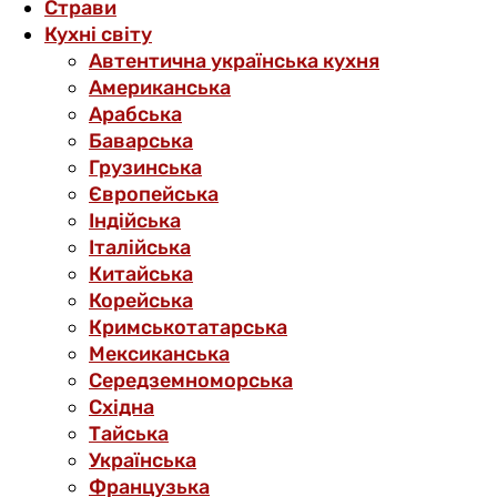
Страви
Кухні світу
Автентична українська кухня
Американська
Арабська
Баварська
Грузинська
Європейська
Індійська
Італійська
Китайська
Корейська
Кримськотатарська
Мексиканська
Середземноморська
Східна
Тайська
Українська
Французька