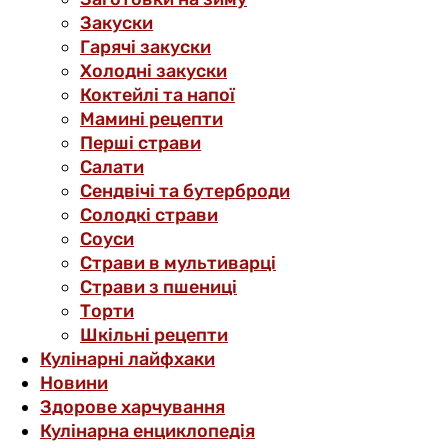
Закуски
Гарячі закуски
Холодні закуски
Коктейлі та напої
Мамині рецепти
Перші страви
Салати
Сендвічі та бутерброди
Солодкі страви
Соуси
Страви в мультиварці
Страви з пшениці
Торти
Шкільні рецепти
Кулінарні лайфхаки
Новини
Здорове харчування
Кулінарна енциклопедія