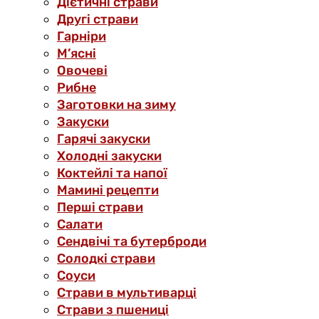
Дієтичні страви
Другі страви
Гарніри
М’ясні
Овочеві
Рибне
Заготовки на зиму
Закуски
Гарячі закуски
Холодні закуски
Коктейлі та напої
Мамині рецепти
Перші страви
Салати
Сендвічі та бутерброди
Солодкі страви
Соуси
Страви в мультиварці
Страви з пшениці