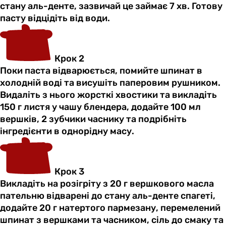
стану аль-денте, зазвичай це займає 7 хв. Готову
пасту відцідіть від води.
Крок 2
Поки паста відварюється, помийте шпинат в
холодній воді та висушіть паперовим рушником.
Видаліть з нього жорсткі хвостики та викладіть
150 г листя у чашу блендера, додайте 100 мл
вершків, 2 зубчики часнику та подрібніть
інгредієнти в однорідну масу.
Крок 3
Викладіть на розігріту з 20 г вершкового масла
пательню відварені до стану аль-денте спагеті,
додайте 20 г натертого пармезану, перемелений
шпинат з вершками та часником, сіль до смаку та