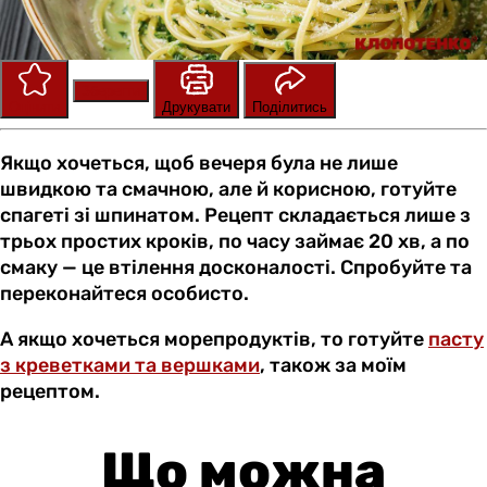
Зберегти
Оцінити
Друкувати
Поділитись
Якщо хочеться, щоб вечеря була не лише
швидкою та смачною, але й корисною, готуйте
спагеті зі шпинатом. Рецепт складається лише з
трьох простих кроків, по часу займає 20 хв, а по
смаку — це втілення досконалості. Спробуйте та
переконайтеся особисто.
А якщо хочеться морепродуктів, то готуйте
пасту
з креветками та вершками
, також за моїм
рецептом.
Що можна