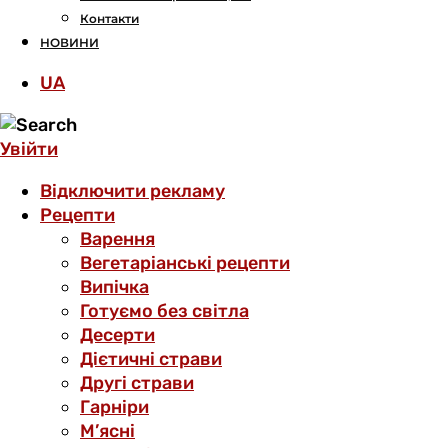
Контакти
НОВИНИ
UA
Увійти
Відключити рекламу
Рецепти
Варення
Вегетаріанські рецепти
Випічка
Готуємо без світла
Десерти
Дієтичні страви
Другі страви
Гарніри
М’ясні