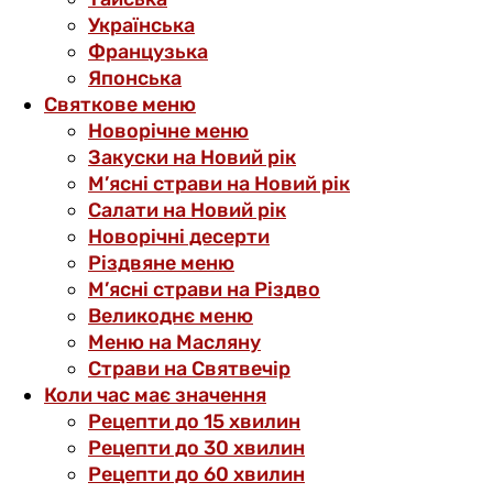
Українська
Французька
Японська
Святкове меню
Новорічне меню
Закуски на Новий рік
М’ясні страви на Новий рік
Салати на Новий рік
Новорічні десерти
Різдвяне меню
М’ясні страви на Різдво
Великоднє меню
Меню на Масляну
Страви на Святвечір
Коли час має значення
Рецепти до 15 хвилин
Рецепти до 30 хвилин
Рецепти до 60 хвилин