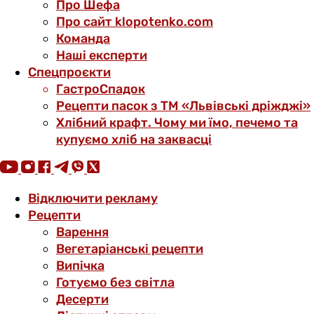
Про Шефа
Про сайт klopotenko.com
Команда
Наші експерти
Спецпроєкти
ГастроСпадок
Рецепти пасок з ТМ «Львівські дріжджі»
Хлібний крафт. Чому ми їмо, печемо та
купуємо хліб на заквасці
Відключити рекламу
Рецепти
Варення
Вегетаріанські рецепти
Випічка
Готуємо без світла
Десерти