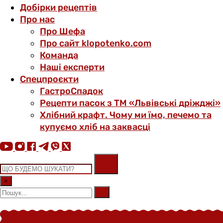
Добірки рецептів
Про нас
Про Шефа
Про сайт klopotenko.com
Команда
Наші експерти
Спецпроєкти
ГастроСпадок
Рецепти пасок з ТМ «Львівські дріжджі»
Хлібний крафт. Чому ми їмо, печемо та
купуємо хліб на заквасці
×