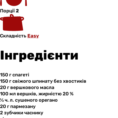
Порції
2
Складність
Easy
Інгредієнти
150 г
спагеті
150 г
свіжого
шпинату без хвостиків
20 г
вершкового
масла
100 мл
вершків,
жирністю 20 %
½ ч.
л.
сушеного орегано
20 г
пармезану
2 зубчики
часнику