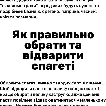
“італійські трави”, серед яких будуть сушені та
подрібнені базилік, орегано, паприка, часник,
кріп та розмарин.
Як правильно
обрати та
відварити
спагеті
Обирайте спагеті лише з твердих сортів пшениці.
Щоб відварити навіть невелику порцію спагеті,
краще обирати велику каструлю, адже цей вид
пасти повільно відварюватиметься у маленькому
посуді. Не потрібно ламати пасту, просто