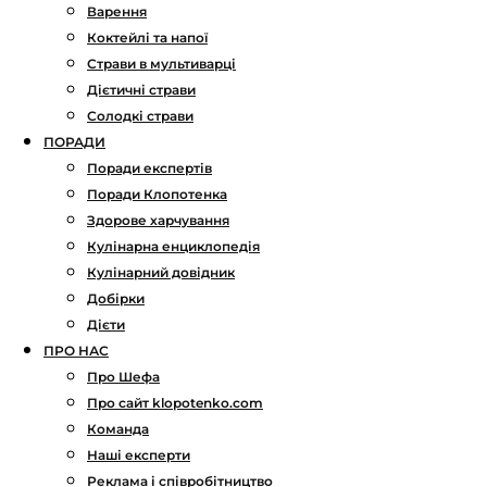
Варення
Коктейлі та напої
Страви в мультиварці
Дієтичні страви
Солодкі страви
ПОРАДИ
Поради експертів
Поради Клопотенка
Здорове харчування
Кулінарна енциклопедія
Кулінарний довідник
Добірки
Дієти
ПРО НАС
Про Шефа
Про сайт klopotenko.com
Команда
Наші експерти
Реклама і співробітництво