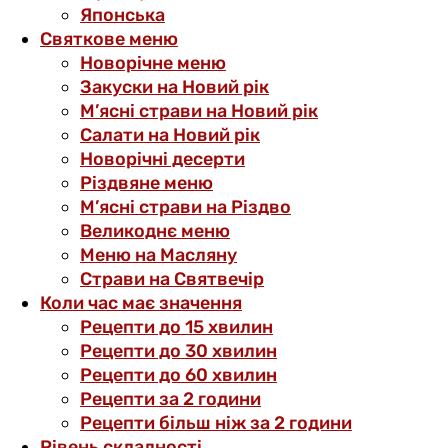
Японська
Святкове меню
Новорічне меню
Закуски на Новий рік
М’ясні страви на Новий рік
Салати на Новий рік
Новорічні десерти
Різдвяне меню
М’ясні страви на Різдво
Великоднє меню
Меню на Масляну
Страви на Святвечір
Коли час має значення
Рецепти до 15 хвилин
Рецепти до 30 хвилин
Рецепти до 60 хвилин
Рецепти за 2 години
Рецепти більш ніж за 2 години
Рівень складності