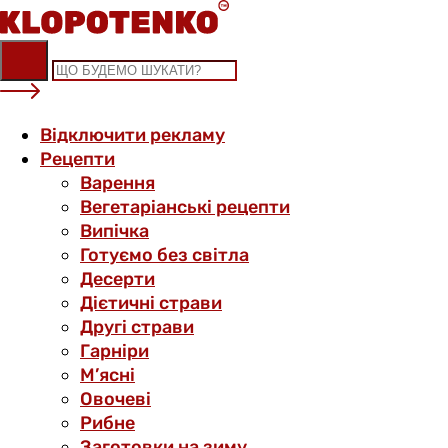
Skip
to
content
Відключити рекламу
Рецепти
Варення
Вегетаріанські рецепти
Випічка
Готуємо без світла
Десерти
Дієтичні страви
Другі страви
Гарніри
М’ясні
Овочеві
Рибне
Заготовки на зиму