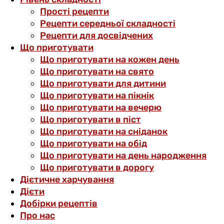
Прості рецепти
Рецепти середньої складності
Рецепти для досвідчених
Що приготувати
Що приготувати на кожен день
Що приготувати на свято
Що приготувати для дитини
Що приготувати на пікнік
Що приготувати на вечерю
Що приготувати в піст
Що приготувати на сніданок
Що приготувати на обід
Що приготувати на день народження
Що приготувати в дорогу
Дієтичне харчування
Дієти
Добірки рецептів
Про нас