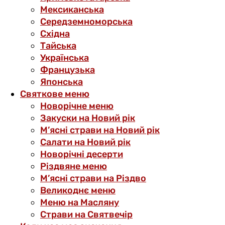
Мексиканська
Середземноморська
Східна
Тайська
Українська
Французька
Японська
Святкове меню
Новорічне меню
Закуски на Новий рік
М’ясні страви на Новий рік
Салати на Новий рік
Новорічні десерти
Різдвяне меню
М’ясні страви на Різдво
Великоднє меню
Меню на Масляну
Страви на Святвечір