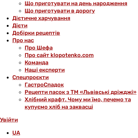
Що приготувати на день народження
Що приготувати в дорогу
Дієтичне харчування
Дієти
Добірки рецептів
Про нас
Про Шефа
Про сайт klopotenko.com
Команда
Наші експерти
Спецпроєкти
ГастроСпадок
Рецепти пасок з ТМ «Львівські дріжджі»
Хлібний крафт. Чому ми їмо, печемо та
купуємо хліб на заквасці
Увійти
UA