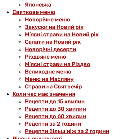
Японська
Святкове меню
Новорічне меню
Закуски на Новий рік
М’ясні страви на Новий рік
Салати на Новий рік
Новорічні десерти
Різдвяне меню
М’ясні страви на Різдво
Великоднє меню
Меню на Масляну
Страви на Святвечір
Коли час має значення
Рецепти до 15 хвилин
Рецепти до 30 хвилин
Рецепти до 60 хвилин
Рецепти за 2 години
Рецепти більш ніж за 2 години
Рівень складності