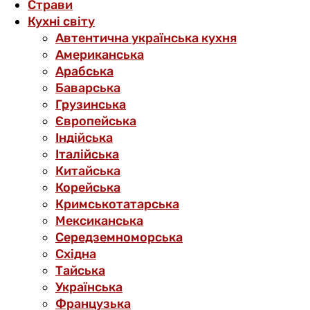
Страви
Кухні світу
Автентична українська кухня
Американська
Арабська
Баварська
Грузинська
Європейська
Індійська
Італійська
Китайська
Корейська
Кримськотатарська
Мексиканська
Середземноморська
Східна
Тайська
Українська
Французька