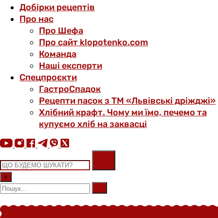
Добірки рецептів
Про нас
Про Шефа
Про сайт klopotenko.com
Команда
Наші експерти
Спецпроєкти
ГастроСпадок
Рецепти пасок з ТМ «Львівські дріжджі»
Хлібний крафт. Чому ми їмо, печемо та
купуємо хліб на заквасці
×