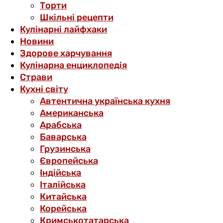
Торти
Шкільні рецепти
Кулінарні лайфхаки
Новини
Здорове харчування
Кулінарна енциклопедія
Страви
Кухні світу
Автентична українська кухня
Американська
Арабська
Баварська
Грузинська
Європейська
Індійська
Італійська
Китайська
Корейська
Кримськотатарська