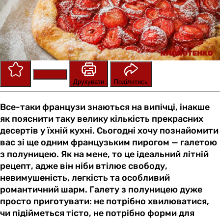
Зберегти
Оцінити
Друкувати
Поділитись
Все-таки французи знаються на випічці, інакше
як пояснити таку велику кількість прекрасних
десертів у їхній кухні. Сьогодні хочу познайомити
вас зі ще одним французьким пирогом — галетою
з полуницею. Як на мене, то це ідеальний літній
рецепт, адже він ніби втілює свободу,
невимушеність, легкість та особливий
романтичний шарм. Галету з полуницею дуже
просто приготувати: не потрібно хвилюватися,
чи підійметься тісто, не потрібно форми для