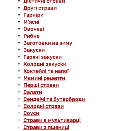
Дієтичні страви
Другі страви
Гарніри
М’ясні
Овочеві
Рибне
Заготовки на зиму
Закуски
Гарячі закуски
Холодні закуски
Коктейлі та напої
Мамині рецепти
Перші страви
Салати
Сендвічі та бутерброди
Солодкі страви
Соуси
Страви в мультиварці
Страви з пшениці