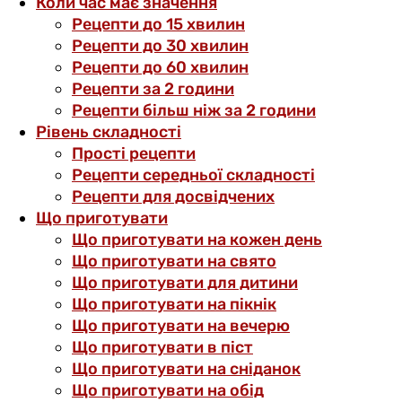
Коли час має значення
Рецепти до 15 хвилин
Рецепти до 30 хвилин
Рецепти до 60 хвилин
Рецепти за 2 години
Рецепти більш ніж за 2 години
Рівень складності
Прості рецепти
Рецепти середньої складності
Рецепти для досвідчених
Що приготувати
Що приготувати на кожен день
Що приготувати на свято
Що приготувати для дитини
Що приготувати на пікнік
Що приготувати на вечерю
Що приготувати в піст
Що приготувати на сніданок
Що приготувати на обід