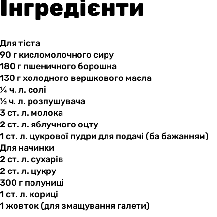
Інгредієнти
Для тіста
90 г
кисломолочного
сиру
180 г
пшеничного
борошна
130 г
холодного
вершкового масла
¼ ч.
л.
солі
½ ч.
л.
розпушувача
3 ст.
л.
молока
2 ст.
л.
яблучного оцту
1 ст.
л.
цукрової пудри для подачі (ба бажанням)
Для начинки
2 ст.
л.
сухарів
2 ст.
л.
цукру
300 г
полуниці
1 ст.
л.
кориці
1 жовток
(для
змащування галети)