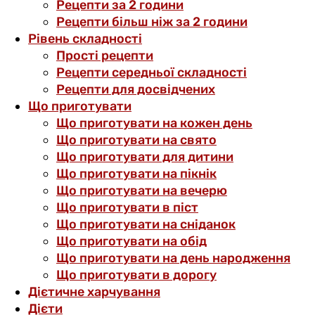
Рецепти за 2 години
Рецепти більш ніж за 2 години
Рівень складності
Прості рецепти
Рецепти середньої складності
Рецепти для досвідчених
Що приготувати
Що приготувати на кожен день
Що приготувати на свято
Що приготувати для дитини
Що приготувати на пікнік
Що приготувати на вечерю
Що приготувати в піст
Що приготувати на сніданок
Що приготувати на обід
Що приготувати на день народження
Що приготувати в дорогу
Дієтичне харчування
Дієти