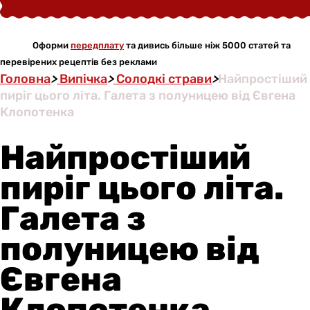
Оформи
передплату
та дивись більше ніж 5000 статей та
перевірених рецептів без реклами
Головна
>
Випічка
>
Солодкі страви
>
Найпростіший
пиріг цього літа. Галета з полуницею від Євгена
Клопотенка
Найпростіший
пиріг цього літа.
Галета з
полуницею від
Євгена
Клопотенка