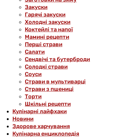
Закуски
Гарячі закуски
Холодні закуски
Коктейлі та напої
Мамині рецепти
Перші страви
Салати
Сендвічі та бутерброди
Солодкі страви
Соуси
Страви в мультиварці
Страви з пшениці
Торти
Шкільні рецепти
Кулінарні лайфхаки
Новини
Здорове харчування
Кулінарна енциклопедія