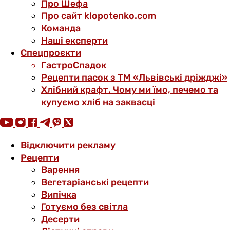
Про Шефа
Про сайт klopotenko.com
Команда
Наші експерти
Спецпроєкти
ГастроСпадок
Рецепти пасок з ТМ «Львівські дріжджі»
Хлібний крафт. Чому ми їмо, печемо та
купуємо хліб на заквасці
Відключити рекламу
Рецепти
Варення
Вегетаріанські рецепти
Випічка
Готуємо без світла
Десерти