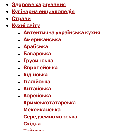
Здорове харчування
Кулінарна енциклопедія
Страви
Кухні світу
Автентична українська кухня
Американська
Арабська
Баварська
Грузинська
Європейська
Індійська
Італійська
Китайська
Корейська
Кримськотатарська
Мексиканська
Середземноморська
Східна
Тайська