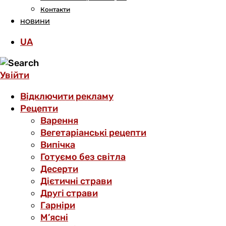
Контакти
НОВИНИ
UA
Увійти
Відключити рекламу
Рецепти
Варення
Вегетаріанські рецепти
Випічка
Готуємо без світла
Десерти
Дієтичні страви
Другі страви
Гарніри
М’ясні