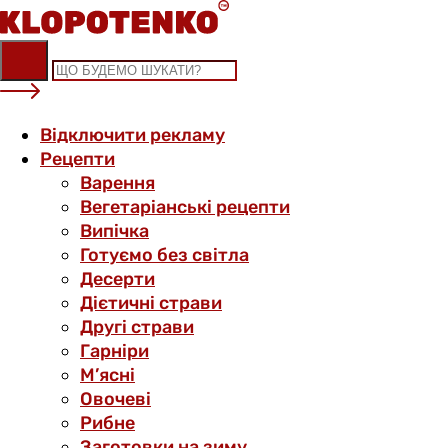
Skip
to
content
Відключити рекламу
Рецепти
Варення
Вегетаріанські рецепти
Випічка
Готуємо без світла
Десерти
Дієтичні страви
Другі страви
Гарніри
М’ясні
Овочеві
Рибне
Заготовки на зиму