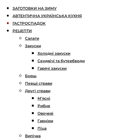
ЗАГОТОВКИ НА ЗИМУ
АВТЕНТИЧНА УКРАЇНСЬКА КУХНЯ
ГАСТРОСПАДОК
РЕЦЕПТИ
Салати
Закуски
Холодні закуски
Сендвічі та бутерброди
Гарячі закуски
Борщ
Перші страви
Другі страви
М’ясні
Рибне
Овочеві
Гарніри
Піца
Випічка