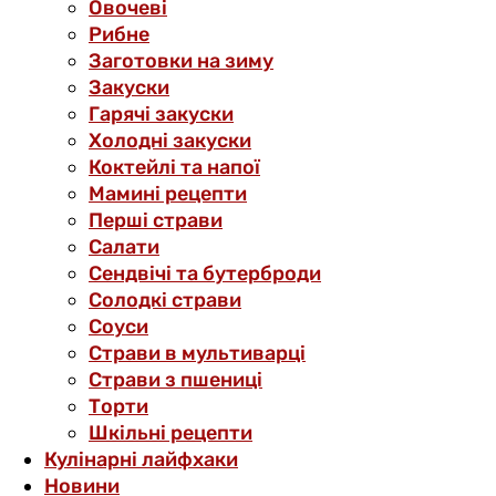
Овочеві
Рибне
Заготовки на зиму
Закуски
Гарячі закуски
Холодні закуски
Коктейлі та напої
Мамині рецепти
Перші страви
Салати
Сендвічі та бутерброди
Солодкі страви
Соуси
Страви в мультиварці
Страви з пшениці
Торти
Шкільні рецепти
Кулінарні лайфхаки
Новини