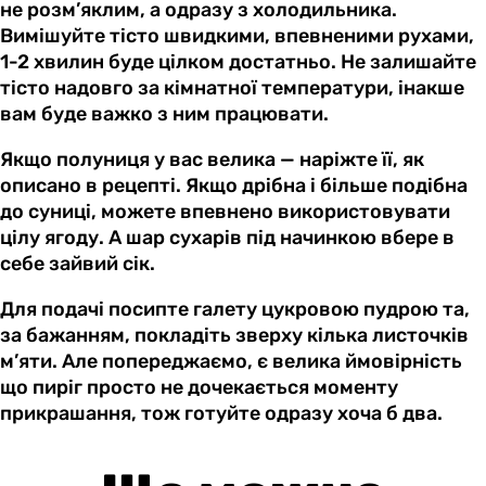
не розм’яклим, а одразу з холодильника.
Вимішуйте тісто швидкими, впевненими рухами,
1-2 хвилин буде цілком достатньо. Не залишайте
тісто надовго за кімнатної температури, інакше
вам буде важко з ним працювати.
Якщо полуниця у вас велика — наріжте її, як
описано в рецепті. Якщо дрібна і більше подібна
до суниці, можете впевнено використовувати
цілу ягоду. А шар сухарів під начинкою вбере в
себе зайвий сік.
Для подачі посипте галету цукровою пудрою та,
за бажанням, покладіть зверху кілька листочків
м’яти. Але попереджаємо, є велика ймовірність
що пиріг просто не дочекається моменту
прикрашання, тож готуйте одразу хоча б два.