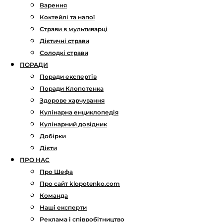
Варення
Коктейлі та напої
Страви в мультиварці
Дієтичні страви
Солодкі страви
ПОРАДИ
Поради експертів
Поради Клопотенка
Здорове харчування
Кулінарна енциклопедія
Кулінарний довідник
Добірки
Дієти
ПРО НАС
Про Шефа
Про сайт klopotenko.com
Команда
Наші експерти
Реклама і співробітництво