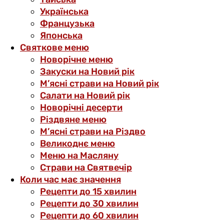
Українська
Французька
Японська
Святкове меню
Новорічне меню
Закуски на Новий рік
М’ясні страви на Новий рік
Салати на Новий рік
Новорічні десерти
Різдвяне меню
М’ясні страви на Різдво
Великоднє меню
Меню на Масляну
Страви на Святвечір
Коли час має значення
Рецепти до 15 хвилин
Рецепти до 30 хвилин
Рецепти до 60 хвилин