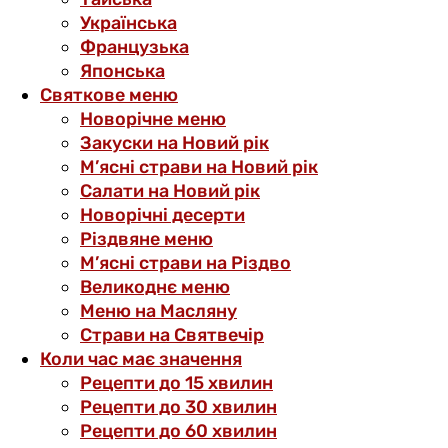
Українська
Французька
Японська
Святкове меню
Новорічне меню
Закуски на Новий рік
М’ясні страви на Новий рік
Салати на Новий рік
Новорічні десерти
Різдвяне меню
М’ясні страви на Різдво
Великоднє меню
Меню на Масляну
Страви на Святвечір
Коли час має значення
Рецепти до 15 хвилин
Рецепти до 30 хвилин
Рецепти до 60 хвилин