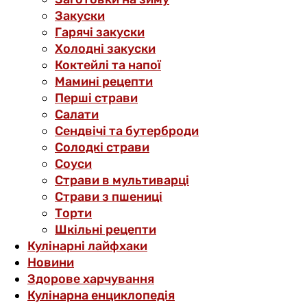
Закуски
Гарячі закуски
Холодні закуски
Коктейлі та напої
Мамині рецепти
Перші страви
Салати
Сендвічі та бутерброди
Солодкі страви
Соуси
Страви в мультиварці
Страви з пшениці
Торти
Шкільні рецепти
Кулінарні лайфхаки
Новини
Здорове харчування
Кулінарна енциклопедія