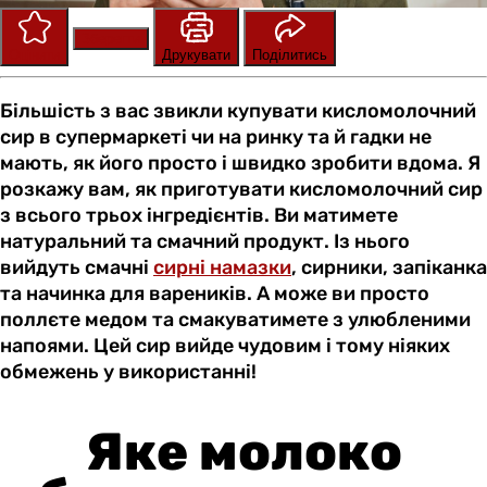
Зберегти
Оцінити
Друкувати
Поділитись
Більшість з вас звикли купувати кисломолочний
сир в супермаркеті чи на ринку та й гадки не
мають, як його просто і швидко зробити вдома. Я
розкажу вам, як приготувати кисломолочний сир
з всього трьох інгредієнтів. Ви матимете
натуральний та смачний продукт. Із нього
вийдуть смачні
сирні намазки
, сирники, запіканка
та начинка для вареників. А може ви просто
поллєте медом та смакуватимете з улюбленими
напоями. Цей сир вийде чудовим і тому ніяких
обмежень у використанні!
Яке молоко