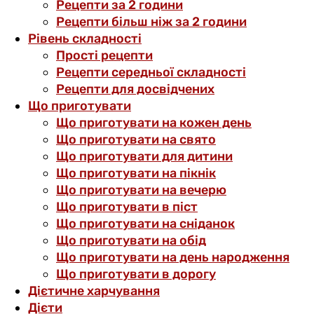
Рецепти за 2 години
Рецепти більш ніж за 2 години
Рівень складності
Прості рецепти
Рецепти середньої складності
Рецепти для досвідчених
Що приготувати
Що приготувати на кожен день
Що приготувати на свято
Що приготувати для дитини
Що приготувати на пікнік
Що приготувати на вечерю
Що приготувати в піст
Що приготувати на сніданок
Що приготувати на обід
Що приготувати на день народження
Що приготувати в дорогу
Дієтичне харчування
Дієти