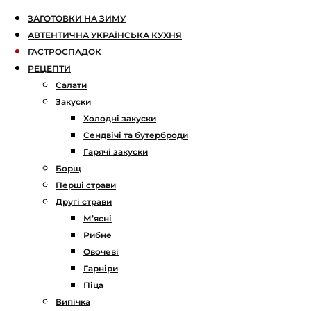
ЗАГОТОВКИ НА ЗИМУ
АВТЕНТИЧНА УКРАЇНСЬКА КУХНЯ
ГАСТРОСПАДОК
РЕЦЕПТИ
Салати
Закуски
Холодні закуски
Сендвічі та бутерброди
Гарячі закуски
Борщ
Перші страви
Другі страви
М’ясні
Рибне
Овочеві
Гарніри
Піца
Випічка