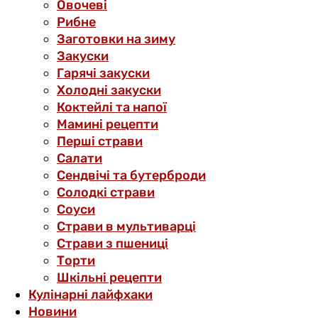
Овочеві
Рибне
Заготовки на зиму
Закуски
Гарячі закуски
Холодні закуски
Коктейлі та напої
Мамині рецепти
Перші страви
Салати
Сендвічі та бутерброди
Солодкі страви
Соуси
Страви в мультиварці
Страви з пшениці
Торти
Шкільні рецепти
Кулінарні лайфхаки
Новини