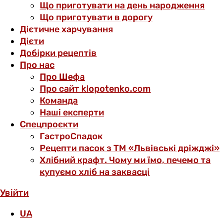
Що приготувати на день народження
Що приготувати в дорогу
Дієтичне харчування
Дієти
Добірки рецептів
Про нас
Про Шефа
Про сайт klopotenko.com
Команда
Наші експерти
Спецпроєкти
ГастроСпадок
Рецепти пасок з ТМ «Львівські дріжджі»
Хлібний крафт. Чому ми їмо, печемо та
купуємо хліб на заквасці
Увійти
UA