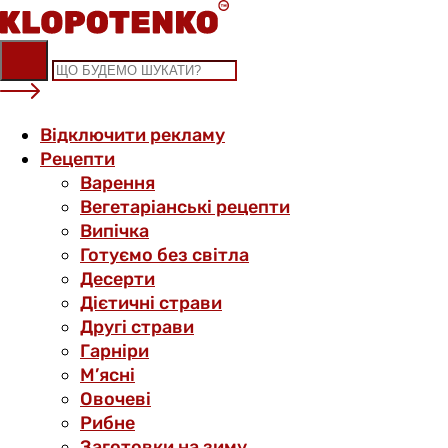
Skip
to
content
Відключити рекламу
Рецепти
Варення
Вегетаріанські рецепти
Випічка
Готуємо без світла
Десерти
Дієтичні страви
Другі страви
Гарніри
М’ясні
Овочеві
Рибне
Заготовки на зиму