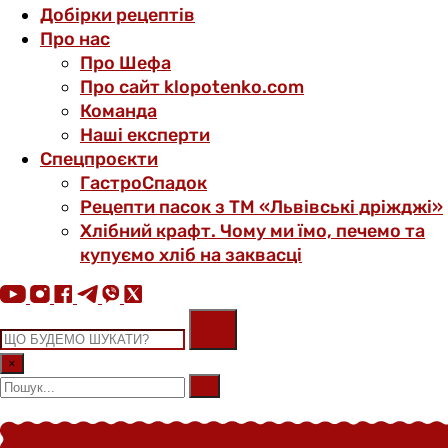
Добірки рецептів
Про нас
Про Шефа
Про сайт klopotenko.com
Команда
Наші експерти
Спецпроєкти
ГастроСпадок
Рецепти пасок з ТМ «Львівські дріжджі»
Хлібний крафт. Чому ми їмо, печемо та
купуємо хліб на заквасці
×