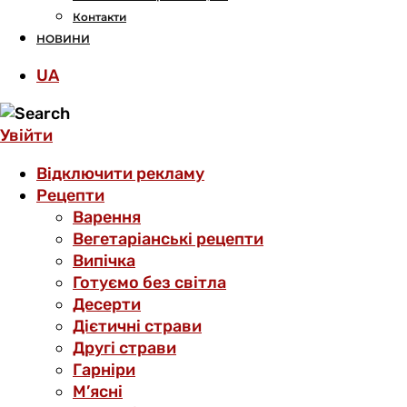
Контакти
НОВИНИ
UA
Увійти
Відключити рекламу
Рецепти
Варення
Вегетаріанські рецепти
Випічка
Готуємо без світла
Десерти
Дієтичні страви
Другі страви
Гарніри
М’ясні