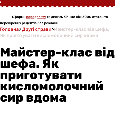
Оформи
передплату
та дивись більше ніж 5000 статей та
перевірених рецептів без реклами
Головна
>
Другі страви
>
Майстер-клас від шефа.
Як приготувати кисломолочний сир вдома
Майстер-клас від
шефа. Як
приготувати
кисломолочний
сир вдома