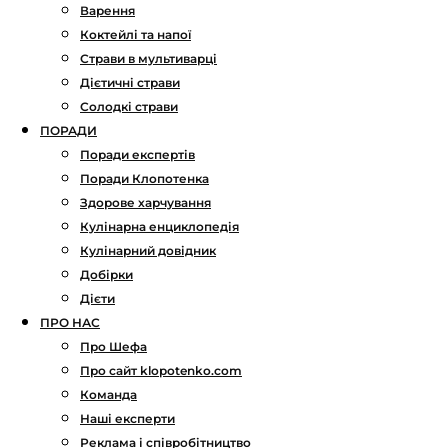
Варення
Коктейлі та напої
Страви в мультиварці
Дієтичні страви
Солодкі страви
ПОРАДИ
Поради експертів
Поради Клопотенка
Здорове харчування
Кулінарна енциклопедія
Кулінарний довідник
Добірки
Дієти
ПРО НАС
Про Шефа
Про сайт klopotenko.com
Команда
Наші експерти
Реклама і співробітництво