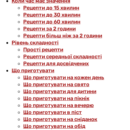
Коли час має значення
Рецепти до 15 хвилин
Рецепти до 30 хвилин
Рецепти до 60 хвилин
Рецепти за 2 години
Рецепти більш ніж за 2 години
Рівень складності
Прості рецепти
Рецепти середньої складності
Рецепти для досвідчених
Що приготувати
Що приготувати на кожен день
Що приготувати на свято
Що приготувати для дитини
Що приготувати на пікнік
Що приготувати на вечерю
Що приготувати в піст
Що приготувати на сніданок
Що приготувати на обід