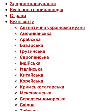
Здорове харчування
Кулінарна енциклопедія
Страви
Кухні світу
Автентична українська кухня
Американська
Арабська
Баварська
Грузинська
Європейська
Індійська
Італійська
Китайська
Корейська
Кримськотатарська
Мексиканська
Середземноморська
Східна
Тайська