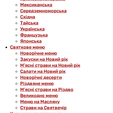
Мексиканська
Середземноморська
Східна
Тайська
Українська
Французька
Японська
Святкове меню
Новорічне меню
Закуски на Новий рік
М’ясні страви на Новий рік
Салати на Новий рік
Новорічні десерти
Різдвяне меню
М’ясні страви на Різдво
Великоднє меню
Меню на Масляну
Страви на Святвечір