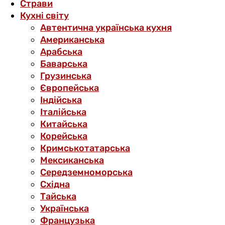
Страви
Кухні світу
Автентична українська кухня
Американська
Арабська
Баварська
Грузинська
Європейська
Індійська
Італійська
Китайська
Корейська
Кримськотатарська
Мексиканська
Середземноморська
Східна
Тайська
Українська
Французька