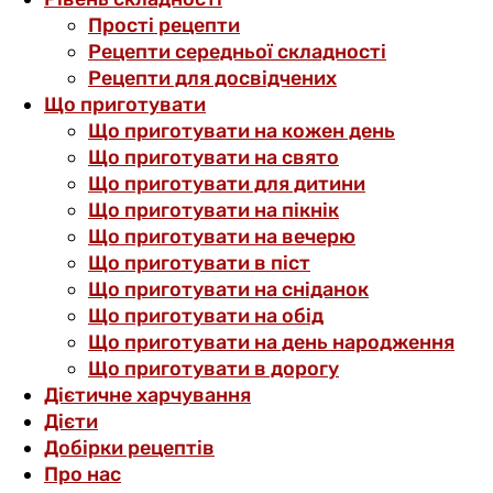
Прості рецепти
Рецепти середньої складності
Рецепти для досвідчених
Що приготувати
Що приготувати на кожен день
Що приготувати на свято
Що приготувати для дитини
Що приготувати на пікнік
Що приготувати на вечерю
Що приготувати в піст
Що приготувати на сніданок
Що приготувати на обід
Що приготувати на день народження
Що приготувати в дорогу
Дієтичне харчування
Дієти
Добірки рецептів
Про нас