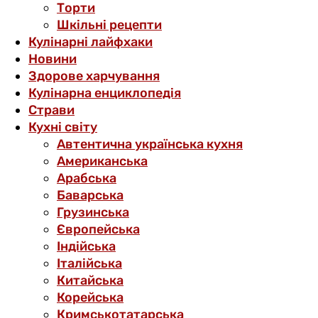
Торти
Шкільні рецепти
Кулінарні лайфхаки
Новини
Здорове харчування
Кулінарна енциклопедія
Страви
Кухні світу
Автентична українська кухня
Американська
Арабська
Баварська
Грузинська
Європейська
Індійська
Італійська
Китайська
Корейська
Кримськотатарська