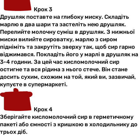
Крок 3
Друшляк поставте на глибоку миску. Складіть
марлю в два шари та застеліть нею друшляк.
Перелийте молочну суміш в друшляк. З нижньої
миски вилийте сироватку, марлю з сиром
підніміть та закрутіть зверху так, щоб сир гарно
віджимався. Покладіть його у марлі в друшляк на
3-4 години. За цей час кисломолочний сир
остигне та вся рідина з нього стече. Він стане
досить сухим, схожим на той, який ви, зазвичай,
купуєте в супермаркеті.
Крок 4
Зберігайте кисломолочний сир в герметичному
пакеті або ємності з кришкою в холодильнику до
трьох діб.