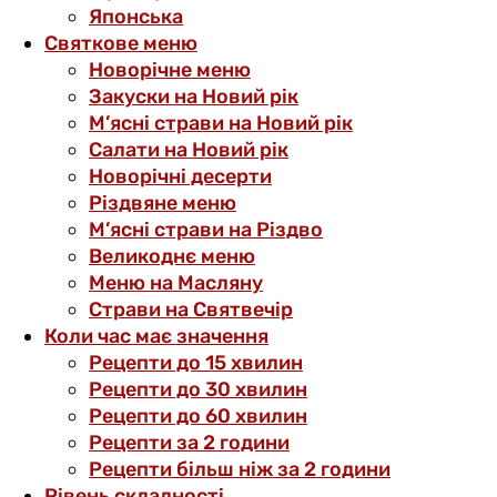
Японська
Святкове меню
Новорічне меню
Закуски на Новий рік
М’ясні страви на Новий рік
Салати на Новий рік
Новорічні десерти
Різдвяне меню
М’ясні страви на Різдво
Великоднє меню
Меню на Масляну
Страви на Святвечір
Коли час має значення
Рецепти до 15 хвилин
Рецепти до 30 хвилин
Рецепти до 60 хвилин
Рецепти за 2 години
Рецепти більш ніж за 2 години
Рівень складності