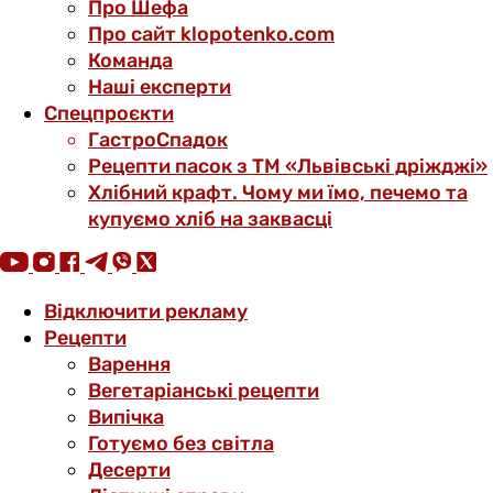
Про Шефа
Про сайт klopotenko.com
Команда
Наші експерти
Спецпроєкти
ГастроСпадок
Рецепти пасок з ТМ «Львівські дріжджі»
Хлібний крафт. Чому ми їмо, печемо та
купуємо хліб на заквасці
Відключити рекламу
Рецепти
Варення
Вегетаріанські рецепти
Випічка
Готуємо без світла
Десерти