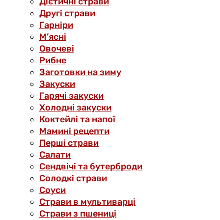
Дієтичні страви
Другі страви
Гарніри
М’ясні
Овочеві
Рибне
Заготовки на зиму
Закуски
Гарячі закуски
Холодні закуски
Коктейлі та напої
Мамині рецепти
Перші страви
Салати
Сендвічі та бутерброди
Солодкі страви
Соуси
Страви в мультиварці
Страви з пшениці