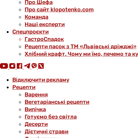
Про Шефа
Про сайт klopotenko.com
Команда
Наші експерти
Спецпроєкти
ГастроСпадок
Рецепти пасок з ТМ «Львівські дріжджі»
Хлібний крафт. Чому ми їмо, печемо та к
Відключити рекламу
Рецепти
Варення
Вегетаріанські рецепти
Випічка
Готуємо без світла
Десерти
Дієтичні страви