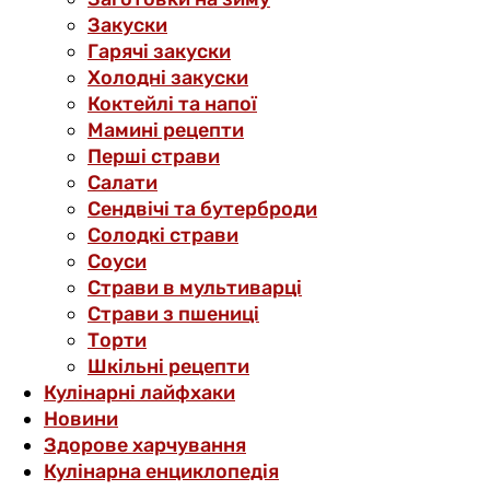
Закуски
Гарячі закуски
Холодні закуски
Коктейлі та напої
Мамині рецепти
Перші страви
Салати
Сендвічі та бутерброди
Солодкі страви
Соуси
Страви в мультиварці
Страви з пшениці
Торти
Шкільні рецепти
Кулінарні лайфхаки
Новини
Здорове харчування
Кулінарна енциклопедія