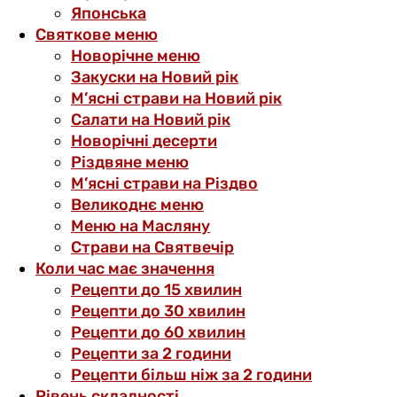
Японська
Святкове меню
Новорічне меню
Закуски на Новий рік
М’ясні страви на Новий рік
Салати на Новий рік
Новорічні десерти
Різдвяне меню
М’ясні страви на Різдво
Великоднє меню
Меню на Масляну
Страви на Святвечір
Коли час має значення
Рецепти до 15 хвилин
Рецепти до 30 хвилин
Рецепти до 60 хвилин
Рецепти за 2 години
Рецепти більш ніж за 2 години
Рівень складності