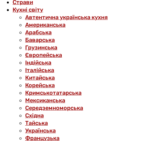
Страви
Кухні світу
Автентична українська кухня
Американська
Арабська
Баварська
Грузинська
Європейська
Індійська
Італійська
Китайська
Корейська
Кримськотатарська
Мексиканська
Середземноморська
Східна
Тайська
Українська
Французька