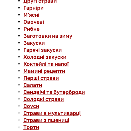
Другі страви
Гарніри
М’ясні
Овочеві
Рибне
Заготовки на зиму
Закуски
Гарячі закуски
Холодні закуски
Коктейлі та напої
Мамині рецепти
Перші страви
Салати
Сендвічі та бутерброди
Солодкі страви
Соуси
Страви в мультиварці
Страви з пшениці
Торти