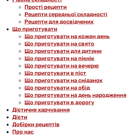
Прості рецепти
Рецепти середньої складності
Рецепти для досвідчених
Що приготувати
Що приготувати на кожен день
Що приготувати на свято
Що приготувати для дитини
Що приготувати на пікнік
Що приготувати на вечерю
Що приготувати в піст
Що приготувати на сніданок
Що приготувати на обід
Що приготувати на день народження
Що приготувати в дорогу
Дієтичне харчування
Дієти
Добірки рецептів
Про нас