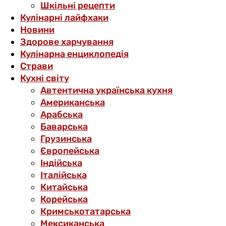
Шкільні рецепти
Кулінарні лайфхаки
Новини
Здорове харчування
Кулінарна енциклопедія
Страви
Кухні світу
Автентична українська кухня
Американська
Арабська
Баварська
Грузинська
Європейська
Індійська
Італійська
Китайська
Корейська
Кримськотатарська
Мексиканська