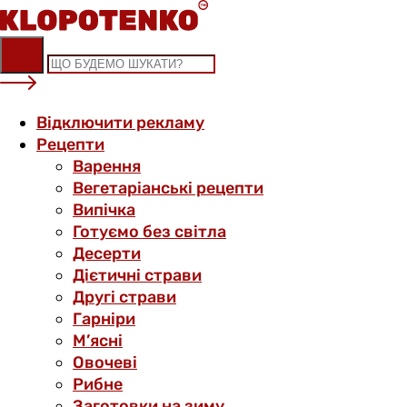
Skip
to
content
Відключити рекламу
Рецепти
Варення
Вегетаріанські рецепти
Випічка
Готуємо без світла
Десерти
Дієтичні страви
Другі страви
Гарніри
М’ясні
Овочеві
Рибне
Заготовки на зиму