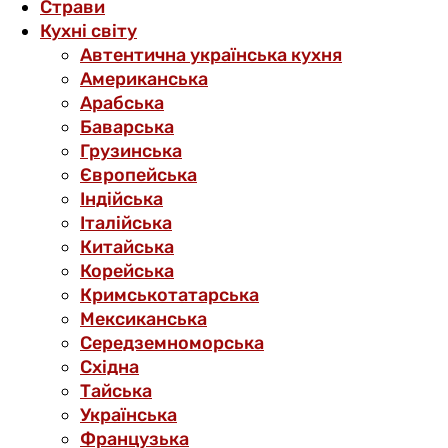
Страви
Кухні світу
Автентична українська кухня
Американська
Арабська
Баварська
Грузинська
Європейська
Індійська
Італійська
Китайська
Корейська
Кримськотатарська
Мексиканська
Середземноморська
Східна
Тайська
Українська
Французька