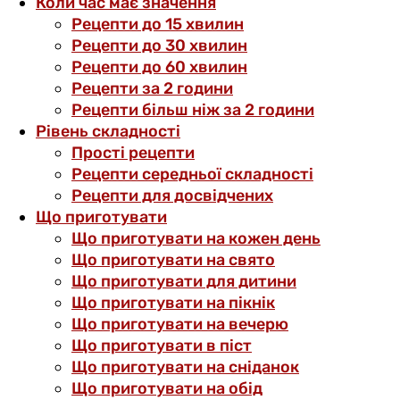
Коли час має значення
Рецепти до 15 хвилин
Рецепти до 30 хвилин
Рецепти до 60 хвилин
Рецепти за 2 години
Рецепти більш ніж за 2 години
Рівень складності
Прості рецепти
Рецепти середньої складності
Рецепти для досвідчених
Що приготувати
Що приготувати на кожен день
Що приготувати на свято
Що приготувати для дитини
Що приготувати на пікнік
Що приготувати на вечерю
Що приготувати в піст
Що приготувати на сніданок
Що приготувати на обід