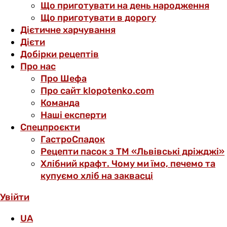
Що приготувати на день народження
Що приготувати в дорогу
Дієтичне харчування
Дієти
Добірки рецептів
Про нас
Про Шефа
Про сайт klopotenko.com
Команда
Наші експерти
Спецпроєкти
ГастроСпадок
Рецепти пасок з ТМ «Львівські дріжджі»
Хлібний крафт. Чому ми їмо, печемо та
купуємо хліб на заквасці
Увійти
UA