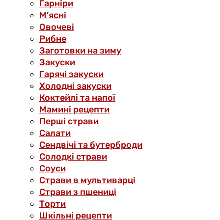
Гарніри
М’ясні
Овочеві
Рибне
Заготовки на зиму
Закуски
Гарячі закуски
Холодні закуски
Коктейлі та напої
Мамині рецепти
Перші страви
Салати
Сендвічі та бутерброди
Солодкі страви
Соуси
Страви в мультиварці
Страви з пшениці
Торти
Шкільні рецепти