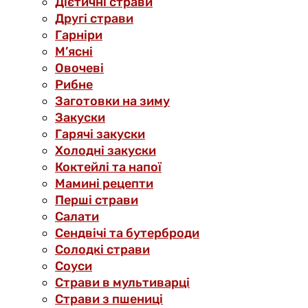
Дієтичні страви
Другі страви
Гарніри
М’ясні
Овочеві
Рибне
Заготовки на зиму
Закуски
Гарячі закуски
Холодні закуски
Коктейлі та напої
Мамині рецепти
Перші страви
Салати
Сендвічі та бутерброди
Солодкі страви
Соуси
Страви в мультиварці
Страви з пшениці