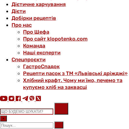
Дієтичне харчування
Дієти
Добірки рецептів
Про нас
Про Шефа
Про сайт klopotenko.com
Команда
Наші експерти
Спецпроєкти
ГастроСпадок
Рецепти пасок з ТМ «Львівські дріжджі»
Хлібний крафт. Чому ми їмо, печемо та
купуємо хліб на заквасці
×