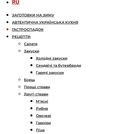
RU
ЗАГОТОВКИ НА ЗИМУ
АВТЕНТИЧНА УКРАЇНСЬКА КУХНЯ
ГАСТРОСПАДОК
РЕЦЕПТИ
Салати
Закуски
Холодні закуски
Сендвічі та бутерброди
Гарячі закуски
Борщ
Перші страви
Другі страви
М’ясні
Рибне
Овочеві
Гарніри
Піца