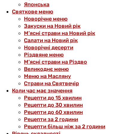
Японська
Святкове меню
Новорічне меню
Закуски на Новий рік
М’ясні страви на Новий рік
Салати на Новий рік
Новорічні десерти
Різдвяне меню
М’ясні страви на Різдво
Великоднє меню
Меню на Масляну
Страви на Святвечір
Коли час має значення
Рецепти до 15 хвилин
Рецепти до 30 хвилин
Рецепти до 60 хвилин
Рецепти за 2 години
Рецепти більш ніж за 2 години
Рівень складності