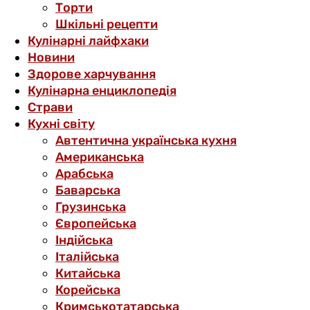
Торти
Шкільні рецепти
Кулінарні лайфхаки
Новини
Здорове харчування
Кулінарна енциклопедія
Страви
Кухні світу
Автентична українська кухня
Американська
Арабська
Баварська
Грузинська
Європейська
Індійська
Італійська
Китайська
Корейська
Кримськотатарська