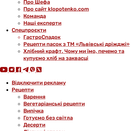
Про Шефа
Про сайт klopotenko.com
Команда
Наші експерти
Спецпроєкти
ГастроСпадок
Рецепти пасок з ТМ «Львівські дріжджі»
Хлібний крафт. Чому ми їмо, печемо та
купуємо хліб на заквасці
Відключити рекламу
Рецепти
Варення
Вегетаріанські рецепти
Випічка
Готуємо без світла
Десерти