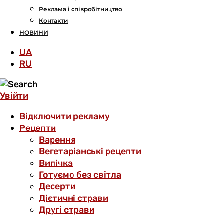
Реклама і співробітництво
Контакти
НОВИНИ
UA
RU
Увійти
Відключити рекламу
Рецепти
Варення
Вегетаріанські рецепти
Випічка
Готуємо без світла
Десерти
Дієтичні страви
Другі страви