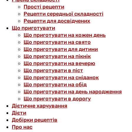
Прості рецепти
Рецепти середньої складності
Рецепти для досвідчених
Що приготувати
Що приготувати на кожен день
Що приготувати на свято
Що приготувати для дитини
Що приготувати на пікнік
Що приготувати на вечерю
Що приготувати в піст
Що приготувати на сніданок
Що приготувати на обід
Що приготувати на день народження
Що приготувати в дорогу
Дієтичне харчування
Дієти
Добірки рецептів
Про нас