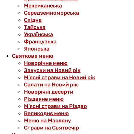
Мексиканська
Середземноморська
Східна
Тайська
Українська
Французька
Японська
Святкове меню
Новорічне меню
Закуски на Новий рік
М’ясні страви на Новий рік
Салати на Новий рік
Новорічні десерти
Різдвяне меню
М’ясні страви на Різдво
Великоднє меню
Меню на Масляну
Страви на Святвечір