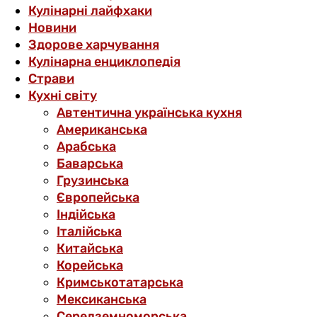
Кулінарні лайфхаки
Новини
Здорове харчування
Кулінарна енциклопедія
Страви
Кухні світу
Автентична українська кухня
Американська
Арабська
Баварська
Грузинська
Європейська
Індійська
Італійська
Китайська
Корейська
Кримськотатарська
Мексиканська
Середземноморська