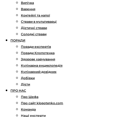
Випічка
Варення
Коктейлі та напої
Страви в мультиварці
Дієтичні страви
Солодкі страви
ПОРАДИ
Поради експертів
Поради Клопотенка
Здорове харчування
Кулінарна енциклопедія
Кулінарний довідник
Добірки
Дієти
ПРО НАС
Про Шефа
Про сайт klopotenko.com
Команда
Наші експерти