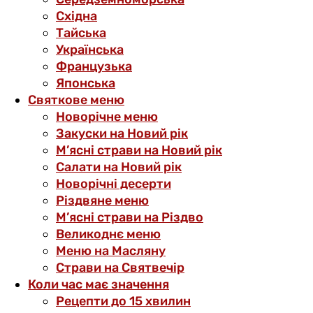
Східна
Тайська
Українська
Французька
Японська
Святкове меню
Новорічне меню
Закуски на Новий рік
М’ясні страви на Новий рік
Салати на Новий рік
Новорічні десерти
Різдвяне меню
М’ясні страви на Різдво
Великоднє меню
Меню на Масляну
Страви на Святвечір
Коли час має значення
Рецепти до 15 хвилин