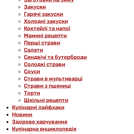
Закуски
Гарячі закуски
Холодні закуски
Коктейлі та напої
Мамині рецепти
Перші страви
Салати
Сендвічі та бутерброди
Солодкі страви
Соуси
Страви в мультиварці
Страви з пшениці
Торти
Шкільні рецепти
Кулінарні лайфхаки
Новини
Здорове харчування
Кулінарна енциклопедія