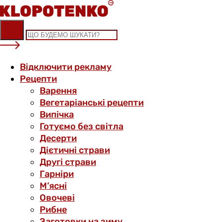
Skip
to
content
Відключити рекламу
Рецепти
Варення
Вегетаріанські рецепти
Випічка
Готуємо без світла
Десерти
Дієтичні страви
Другі страви
Гарніри
М’ясні
Овочеві
Рибне
Заготовки на зиму