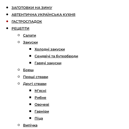
ЗАГОТОВКИ НА ЗИМУ
АВТЕНТИЧНА УКРАЇНСЬКА КУХНЯ
ГАСТРОСПАДОК
РЕЦЕПТИ
Салати
Закуски
Холодні закуски
Сендвічі та бутерброди
Гарячі закуски
Борщ
Перші страви
Другі страви
М’ясні
Рибне
Овочеві
Гарніри
Піца
Випічка