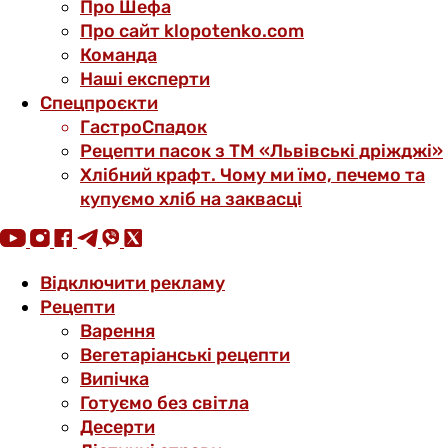
Про Шефа
Про сайт klopotenko.com
Команда
Наші експерти
Спецпроєкти
ГастроСпадок
Рецепти пасок з ТМ «Львівські дріжджі»
Хлібний крафт. Чому ми їмо, печемо та
купуємо хліб на заквасці
Відключити рекламу
Рецепти
Варення
Вегетаріанські рецепти
Випічка
Готуємо без світла
Десерти