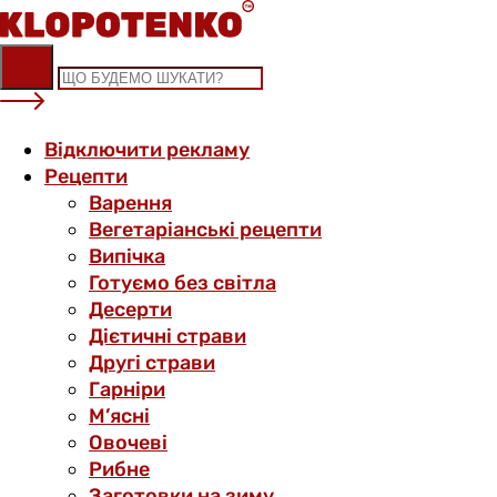
Skip
to
content
Відключити рекламу
Рецепти
Варення
Вегетаріанські рецепти
Випічка
Готуємо без світла
Десерти
Дієтичні страви
Другі страви
Гарніри
М’ясні
Овочеві
Рибне
Заготовки на зиму