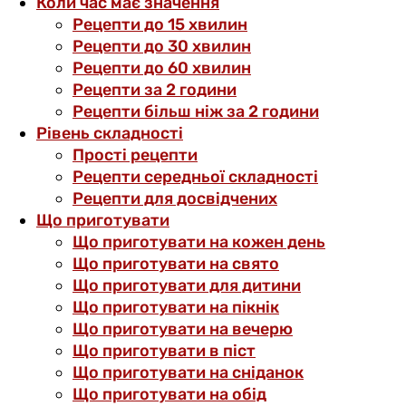
Коли час має значення
Рецепти до 15 хвилин
Рецепти до 30 хвилин
Рецепти до 60 хвилин
Рецепти за 2 години
Рецепти більш ніж за 2 години
Рівень складності
Прості рецепти
Рецепти середньої складності
Рецепти для досвідчених
Що приготувати
Що приготувати на кожен день
Що приготувати на свято
Що приготувати для дитини
Що приготувати на пікнік
Що приготувати на вечерю
Що приготувати в піст
Що приготувати на сніданок
Що приготувати на обід