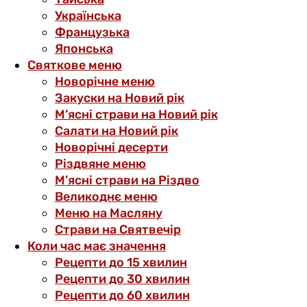
Українська
Французька
Японська
Святкове меню
Новорічне меню
Закуски на Новий рік
М’ясні страви на Новий рік
Салати на Новий рік
Новорічні десерти
Різдвяне меню
М’ясні страви на Різдво
Великоднє меню
Меню на Масляну
Страви на Святвечір
Коли час має значення
Рецепти до 15 хвилин
Рецепти до 30 хвилин
Рецепти до 60 хвилин