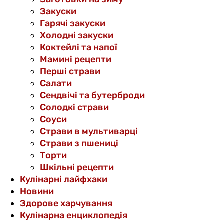
Закуски
Гарячі закуски
Холодні закуски
Коктейлі та напої
Мамині рецепти
Перші страви
Салати
Сендвічі та бутерброди
Солодкі страви
Соуси
Страви в мультиварці
Страви з пшениці
Торти
Шкільні рецепти
Кулінарні лайфхаки
Новини
Здорове харчування
Кулінарна енциклопедія