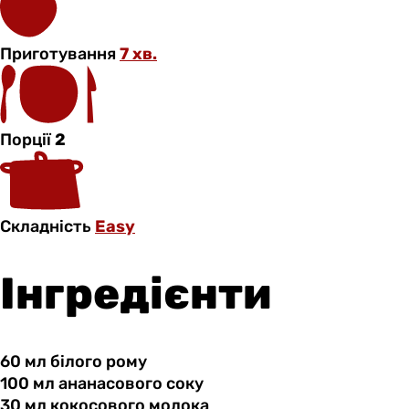
Приготування
7 хв.
Порції
2
Складність
Easy
Інгредієнти
60 мл
білого
рому
100 мл
ананасового
соку
30 мл
кокосового
молока