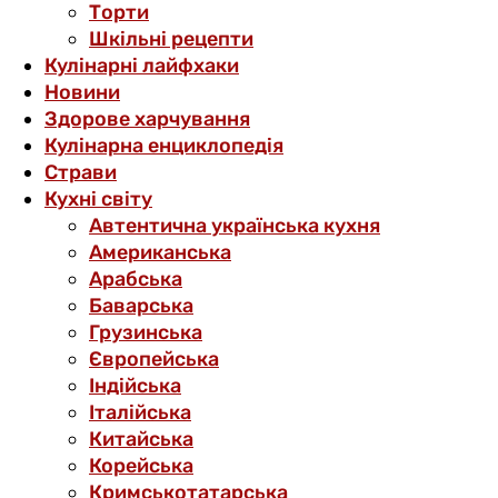
Торти
Шкільні рецепти
Кулінарні лайфхаки
Новини
Здорове харчування
Кулінарна енциклопедія
Страви
Кухні світу
Автентична українська кухня
Американська
Арабська
Баварська
Грузинська
Європейська
Індійська
Італійська
Китайська
Корейська
Кримськотатарська