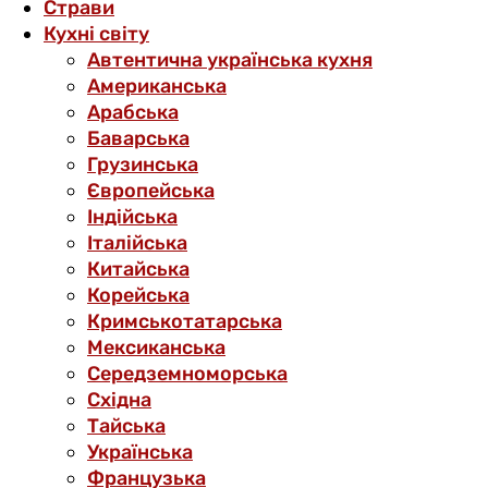
Страви
Кухні світу
Автентична українська кухня
Американська
Арабська
Баварська
Грузинська
Європейська
Індійська
Італійська
Китайська
Корейська
Кримськотатарська
Мексиканська
Середземноморська
Східна
Тайська
Українська
Французька