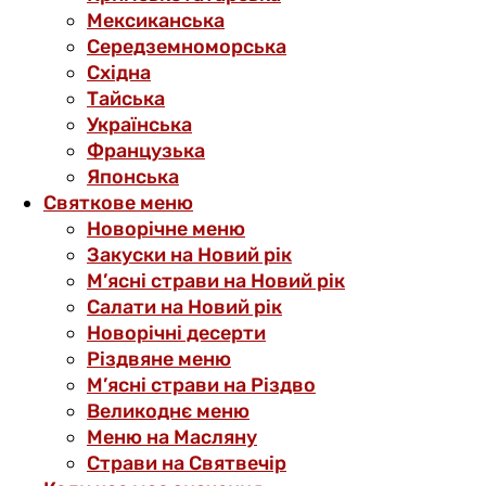
Мексиканська
Середземноморська
Східна
Тайська
Українська
Французька
Японська
Святкове меню
Новорічне меню
Закуски на Новий рік
М’ясні страви на Новий рік
Салати на Новий рік
Новорічні десерти
Різдвяне меню
М’ясні страви на Різдво
Великоднє меню
Меню на Масляну
Страви на Святвечір