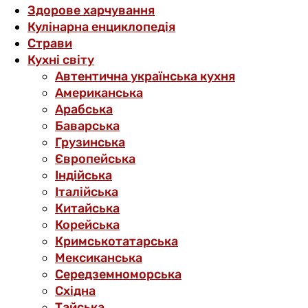
Здорове харчування
Кулінарна енциклопедія
Страви
Кухні світу
Автентична українська кухня
Американська
Арабська
Баварська
Грузинська
Європейська
Індійська
Італійська
Китайська
Корейська
Кримськотатарська
Мексиканська
Середземноморська
Східна
Тайська