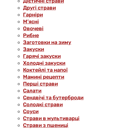
Дієтичні страви
Другі страви
Гарніри
М’ясні
Овочеві
Рибне
Заготовки на зиму
Закуски
Гарячі закуски
Холодні закуски
Коктейлі та напої
Мамині рецепти
Перші страви
Салати
Сендвічі та бутерброди
Солодкі страви
Соуси
Страви в мультиварці
Страви з пшениці