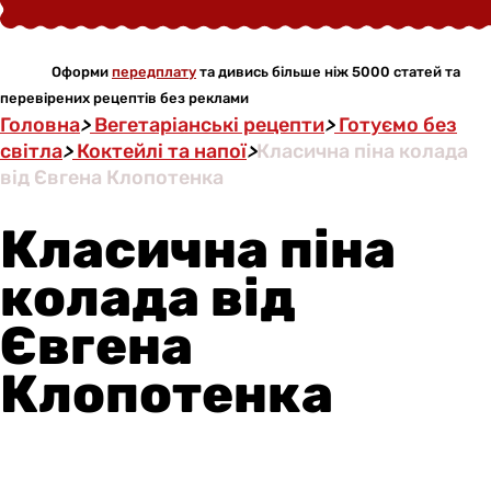
Оформи
передплату
та дивись більше ніж 5000 статей та
перевірених рецептів без реклами
Головна
>
Вегетаріанські рецепти
>
Готуємо без
світла
>
Коктейлі та напої
>
Класична піна колада
від Євгена Клопотенка
Класична піна
колада від
Євгена
Клопотенка