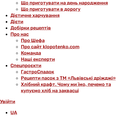
Що приготувати на день народження
Що приготувати в дорогу
Дієтичне харчування
Дієти
Добірки рецептів
Про нас
Про Шефа
Про сайт klopotenko.com
Команда
Наші експерти
Спецпроєкти
ГастроСпадок
Рецепти пасок з ТМ «Львівські дріжджі»
Хлібний крафт. Чому ми їмо, печемо та
купуємо хліб на заквасці
Увійти
UA