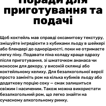
приготування та
подачі
Щоб коктейль мав справді оксамитову текстуру,
змішуйте інгредієнти з кубиками льоду в шейкері
або блендері до однорідності, поки не отримаєте
легку піну. Подавати піна коладу краще одразу
після приготування, зі шматочком ананаса чи
кокосом для декору, у високій склянці або
коктейльному келиху. Для безалкогольної версії
просто замініть ром на кілька кубиків льоду або
додаткову порцію соку — смак залишиться
свіжим і насиченим. Також можна використати
безалкогольний ром, що легко знайти на
сучасному алкогольному ринку.