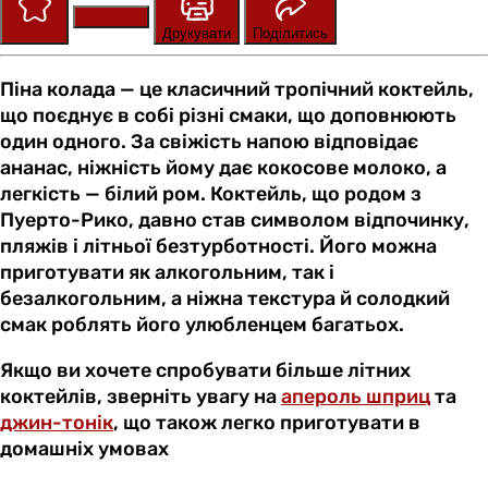
Зберегти
Оцінити
Друкувати
Поділитись
Піна колада — це класичний тропічний коктейль,
що поєднує в собі різні смаки, що доповнюють
один одного. За свіжість напою відповідає
ананас, ніжність йому дає кокосове молоко, а
легкість — білий ром. Коктейль, що родом з
Пуерто-Рико, давно став символом відпочинку,
пляжів і літньої безтурботності. Його можна
приготувати як алкогольним, так і
безалкогольним, а ніжна текстура й солодкий
смак роблять його улюбленцем багатьох.
Якщо ви хочете спробувати більше літних
коктейлів, зверніть увагу на
апероль шприц
та
джин-тонік
, що також легко приготувати в
домашніх умовах