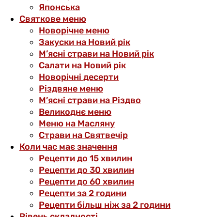
Японська
Святкове меню
Новорічне меню
Закуски на Новий рік
М’ясні страви на Новий рік
Салати на Новий рік
Новорічні десерти
Різдвяне меню
М’ясні страви на Різдво
Великоднє меню
Меню на Масляну
Страви на Святвечір
Коли час має значення
Рецепти до 15 хвилин
Рецепти до 30 хвилин
Рецепти до 60 хвилин
Рецепти за 2 години
Рецепти більш ніж за 2 години
Рівень складності