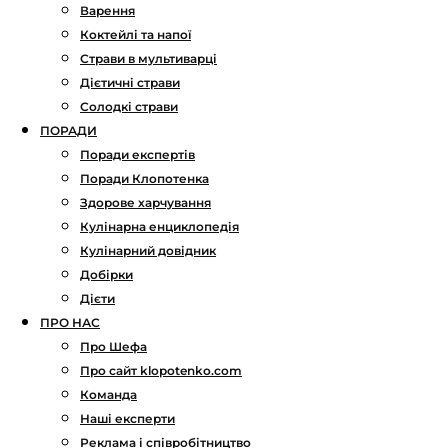
Варення
Коктейлі та напої
Страви в мультиварці
Дієтичні страви
Солодкі страви
ПОРАДИ
Поради експертів
Поради Клопотенка
Здорове харчування
Кулінарна енциклопедія
Кулінарний довідник
Добірки
Дієти
ПРО НАС
Про Шефа
Про сайт klopotenko.com
Команда
Наші експерти
Реклама і співробітництво