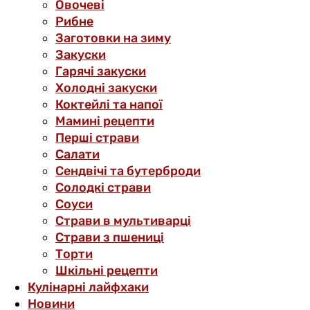
Овочеві
Рибне
Заготовки на зиму
Закуски
Гарячі закуски
Холодні закуски
Коктейлі та напої
Мамині рецепти
Перші страви
Салати
Сендвічі та бутерброди
Солодкі страви
Соуси
Страви в мультиварці
Страви з пшениці
Торти
Шкільні рецепти
Кулінарні лайфхаки
Новини