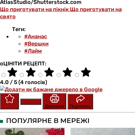
AtlasStudio/Shutterstock.com
Що приготувати на пікнік
Що приготувати на
свято
Теги:
#Ананас
#Вершки
#Лайм
оЦІНІТИ РЕЦЕПТ:
4.0 / 5 (4 голосів)
Зберегти
Оцінити
Друкувати
Поділитись