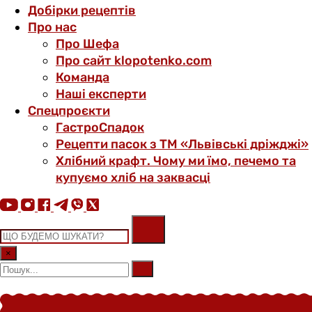
Добірки рецептів
Про нас
Про Шефа
Про сайт klopotenko.com
Команда
Наші експерти
Спецпроєкти
ГастроСпадок
Рецепти пасок з ТМ «Львівські дріжджі»
Хлібний крафт. Чому ми їмо, печемо та
купуємо хліб на заквасці
×