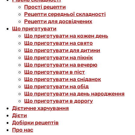
Прості рецепти
Рецепти середньої складності
Рецепти для досвідчених
Що приготувати
Що приготувати на кожен день
Що приготувати на свято
Що приготувати для дитини
Що приготувати на пікнік
Що приготувати на вечерю
Що приготувати в піст
Що приготувати на сніданок
Що приготувати на обід
Що приготувати на день народження
Що приготувати в дорогу
Дієтичне харчування
Дієти
Добірки рецептів
Про нас