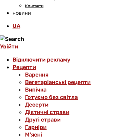
Контакти
НОВИНИ
UA
Увійти
Відключити рекламу
Рецепти
Варення
Вегетаріанські рецепти
Випічка
Готуємо без світла
Десерти
Дієтичні страви
Другі страви
Гарніри
М’ясні