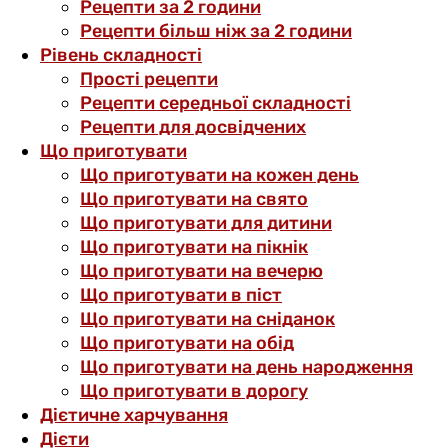
Рецепти за 2 години
Рецепти більш ніж за 2 години
Рівень складності
Прості рецепти
Рецепти середньої складності
Рецепти для досвідчених
Що приготувати
Що приготувати на кожен день
Що приготувати на свято
Що приготувати для дитини
Що приготувати на пікнік
Що приготувати на вечерю
Що приготувати в піст
Що приготувати на сніданок
Що приготувати на обід
Що приготувати на день народження
Що приготувати в дорогу
Дієтичне харчування
Дієти