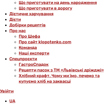
Що приготувати на день народження
Що приготувати в дорогу
Дієтичне харчування
Дієти
Добірки рецептів
Про нас
Про Шефа
Про сайт klopotenko.com
Команда
Наші експерти
Спецпроєкти
ГастроСпадок
Рецепти пасок з ТМ «Львівські дріжджі»
Хлібний крафт. Чому ми їмо, печемо та
купуємо хліб на заквасці
Увійти
UA