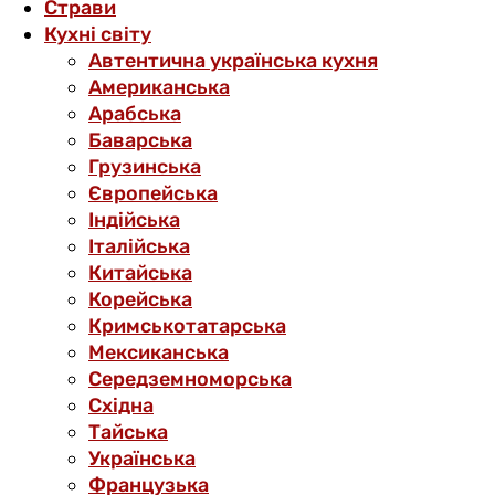
Страви
Кухні світу
Автентична українська кухня
Американська
Арабська
Баварська
Грузинська
Європейська
Індійська
Італійська
Китайська
Корейська
Кримськотатарська
Мексиканська
Середземноморська
Східна
Тайська
Українська
Французька