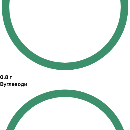
0.8
г
Вуглеводи