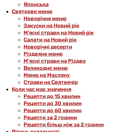
Японська
Святкове меню
Новорічне меню
Закуски на Новий рік
М’ясні страви на Новий рік
Салати на Новий рік
Новорічні десерти
Різдвяне меню
М’ясні страви на Різдво
Великоднє меню
Меню на Масляну
Страви на Святвечір
Коли час має значення
Рецепти до 15 хвилин
Рецепти до 30 хвилин
Рецепти до 60 хвилин
Рецепти за 2 години
Рецепти більш ніж за 2 години
Рівень складності