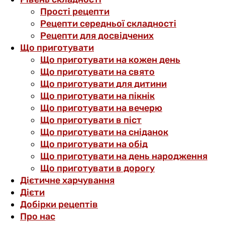
Прості рецепти
Рецепти середньої складності
Рецепти для досвідчених
Що приготувати
Що приготувати на кожен день
Що приготувати на свято
Що приготувати для дитини
Що приготувати на пікнік
Що приготувати на вечерю
Що приготувати в піст
Що приготувати на сніданок
Що приготувати на обід
Що приготувати на день народження
Що приготувати в дорогу
Дієтичне харчування
Дієти
Добірки рецептів
Про нас