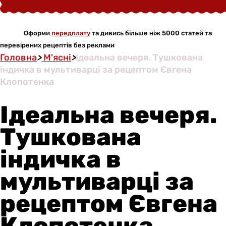
Оформи
передплату
та дивись більше ніж 5000 статей та
перевірених рецептів без реклами
Головна
>
М'ясні
>
Ідеальна вечеря. Тушкована
індичка в мультиварці за рецептом Євгена
Клопотенка
Ідеальна вечеря.
Тушкована
індичка в
мультиварці за
рецептом Євгена
Клопотенка