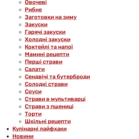
Овочеві
Рибне
Заготовки на зиму
Закуски
Гарячі закуски
Холодні закуски
Коктейлі та напої
Мамині рецепти
Перші страви
Салати
Сендвічі та бутерброди
Солодкі страви
Соуси
Страви в мультиварці
Страви з пшениці
Торти
Шкільні рецепти
Кулінарні лайфхаки
Новини