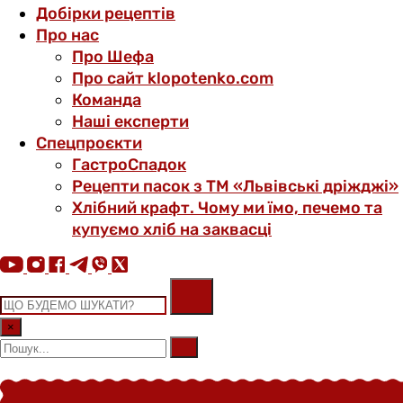
Добірки рецептів
Про нас
Про Шефа
Про сайт klopotenko.com
Команда
Наші експерти
Спецпроєкти
ГастроСпадок
Рецепти пасок з ТМ «Львівські дріжджі»
Хлібний крафт. Чому ми їмо, печемо та
купуємо хліб на заквасці
×