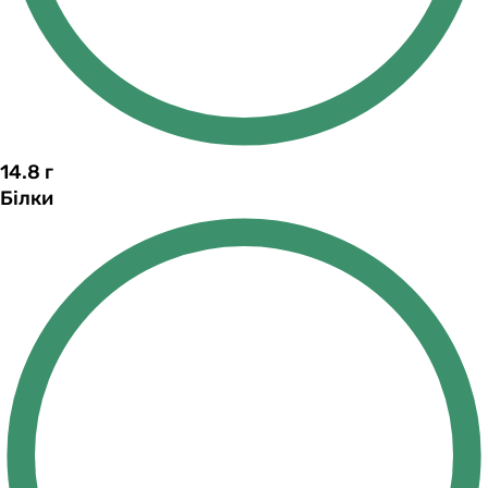
14.8
г
Білки