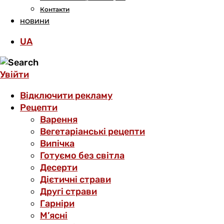
Контакти
НОВИНИ
UA
Увійти
Відключити рекламу
Рецепти
Варення
Вегетаріанські рецепти
Випічка
Готуємо без світла
Десерти
Дієтичні страви
Другі страви
Гарніри
М’ясні