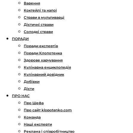
Варення
Коктейлі та напої
Страви в мультиварці
Дієтичні страви
Солодкі страви
ПОРАДИ
Поради експертів
Поради Клопотенка
Здорове харчування
Кулінарна енциклопедія
Кулінарний довідник
Добірки
Дієти
ПРО НАС
Про Шефа
Про сайт klopotenko.com
Команда
Наші експерти
Реклама і співробітництво