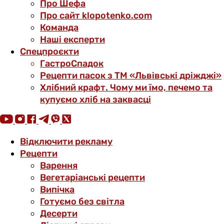
Про Шефа
Про сайт klopotenko.com
Команда
Наші експерти
Спецпроєкти
ГастроСпадок
Рецепти пасок з ТМ «Львівські дріжджі»
Хлібний крафт. Чому ми їмо, печемо та
купуємо хліб на заквасці
Відключити рекламу
Рецепти
Варення
Вегетаріанські рецепти
Випічка
Готуємо без світла
Десерти