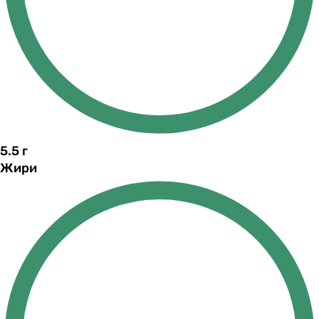
5.5
г
Жири