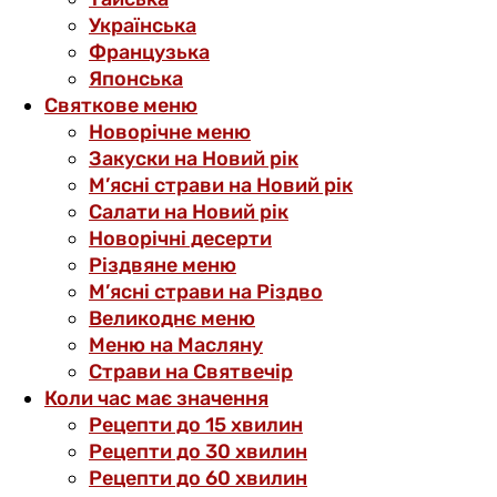
Українська
Французька
Японська
Святкове меню
Новорічне меню
Закуски на Новий рік
М’ясні страви на Новий рік
Салати на Новий рік
Новорічні десерти
Різдвяне меню
М’ясні страви на Різдво
Великоднє меню
Меню на Масляну
Страви на Святвечір
Коли час має значення
Рецепти до 15 хвилин
Рецепти до 30 хвилин
Рецепти до 60 хвилин