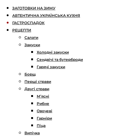
ЗАГОТОВКИ НА ЗИМУ
АВТЕНТИЧНА УКРАЇНСЬКА КУХНЯ
ГАСТРОСПАДОК
РЕЦЕПТИ
Салати
Закуски
Холодні закуски
Сендвічі та бутерброди
Гарячі закуски
Борщ
Перші страви
Другі страви
М’ясні
Рибне
Овочеві
Гарніри
Піца
Випічка