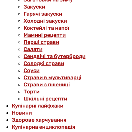
Закуски
Гарячі закуски
Холодні закуски
Коктейлі та напої
Мамині рецепти
Перші страви
Салати
Сендвічі та бутерброди
Солодкі страви
Соуси
Страви в мультиварці
Страви з пшениці
Торти
Шкільні рецепти
Кулінарні лайфхаки
Новини
Здорове харчування
Кулінарна енциклопедія