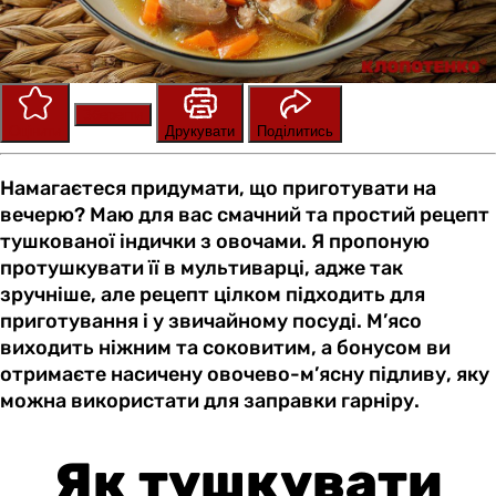
Зберегти
Оцінити
Друкувати
Поділитись
Намагаєтеся придумати, що приготувати на
вечерю? Маю для вас смачний та простий рецепт
тушкованої індички з овочами. Я пропоную
протушкувати її в мультиварці, адже так
зручніше, але рецепт цілком підходить для
приготування і у звичайному посуді. М’ясо
виходить ніжним та соковитим, а бонусом ви
отримаєте насичену овочево-м’ясну підливу, яку
можна використати для заправки гарніру.
Як тушкувати