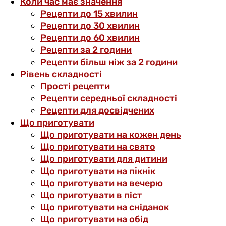
Коли час має значення
Рецепти до 15 хвилин
Рецепти до 30 хвилин
Рецепти до 60 хвилин
Рецепти за 2 години
Рецепти більш ніж за 2 години
Рівень складності
Прості рецепти
Рецепти середньої складності
Рецепти для досвідчених
Що приготувати
Що приготувати на кожен день
Що приготувати на свято
Що приготувати для дитини
Що приготувати на пікнік
Що приготувати на вечерю
Що приготувати в піст
Що приготувати на сніданок
Що приготувати на обід