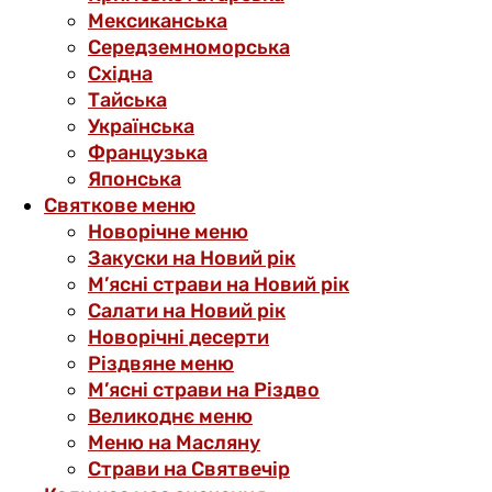
Мексиканська
Середземноморська
Східна
Тайська
Українська
Французька
Японська
Святкове меню
Новорічне меню
Закуски на Новий рік
М’ясні страви на Новий рік
Салати на Новий рік
Новорічні десерти
Різдвяне меню
М’ясні страви на Різдво
Великоднє меню
Меню на Масляну
Страви на Святвечір