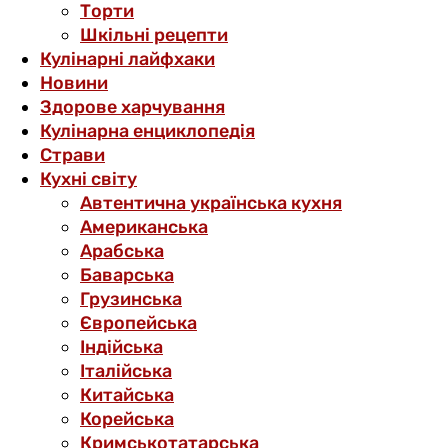
Торти
Шкільні рецепти
Кулінарні лайфхаки
Новини
Здорове харчування
Кулінарна енциклопедія
Страви
Кухні світу
Автентична українська кухня
Американська
Арабська
Баварська
Грузинська
Європейська
Індійська
Італійська
Китайська
Корейська
Кримськотатарська