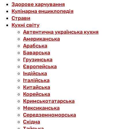
Здорове харчування
Кулінарна енциклопедія
Страви
Кухні світу
Автентична українська кухня
Американська
Арабська
Баварська
Грузинська
Європейська
Індійська
Італійська
Китайська
Корейська
Кримськотатарська
Мексиканська
Середземноморська
Східна
Тайська