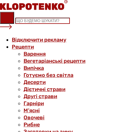
Skip
to
content
Відключити рекламу
Рецепти
Варення
Вегетаріанські рецепти
Випічка
Готуємо без світла
Десерти
Дієтичні страви
Другі страви
Гарніри
М’ясні
Овочеві
Рибне
Заготовки на зиму