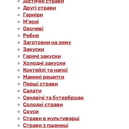
Дієтичні страви
Другі страви
Гарніри
М’ясні
Овочеві
Рибне
Заготовки на зиму
Закуски
Гарячі закуски
Холодні закуски
Коктейлі та напої
Мамині рецепти
Перші страви
Салати
Сендвічі та бутерброди
Солодкі страви
Соуси
Страви в мультиварці
Страви з пшениці