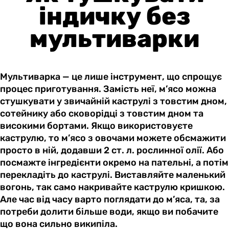
індичку без
мультиварки
Мультиварка — це лише інструмент, що спрощує
процес приготування. Замість неї, м’ясо можна
стушкувати у звичайній каструлі з товстим дном,
сотейнику або сковорідці з товстим дном та
високими бортами. Якщо використовуєте
каструлю, то м’ясо з овочами можете обсмажити
просто в ній, додавши 2 ст. л. рослинної олії. Або
посмажте інгредієнти окремо на пательні, а потім
перекладіть до каструлі. Виставляйте маленький
вогонь, так само накривайте каструлю кришкою.
Але час від часу варто поглядати до м’яса, та, за
потреби долити більше води, якщо ви побачите
що вона сильно википіла.