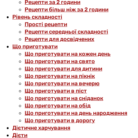
Рецепти за 2 години
Рецепти більш ніж за 2 години
Рівень складності
Прості рецепти
Рецепти середньої складності
Рецепти для досвідчених
Що приготувати
Що приготувати на кожен день
Що приготувати на свято
Що приготувати для дитини
Що приготувати на пікнік
Що приготувати на вечерю
Що приготувати в піст
Що приготувати на сніданок
Що приготувати на обід
Що приготувати на день народження
Що приготувати в дорогу
Дієтичне харчування
Дієти