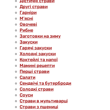
Дієтичні страви
Другі страви
Гарніри
М’ясні
Овочеві
Рибне
Заготовки на зиму
Закуски
Гарячі закуски
Холодні закуски
Коктейлі та напої
Мамині рецепти
Перші страви
Салати
Сендвічі та бутерброди
Солодкі страви
Соуси
Страви в мультиварці
Страви з пшениці