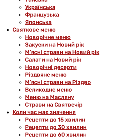
Українська
Французька
Японська
Святкове меню
Новорічне меню
Закуски на Новий рік
М’ясні страви на Новий рік
Салати на Новий рік
Новорічні десерти
Різдвяне меню
М’ясні страви на Різдво
Великоднє меню
Меню на Масляну
Страви на Святвечір
Коли час має значення
Рецепти до 15 хвилин
Рецепти до 30 хвилин
Рецепти до 60 хвилин