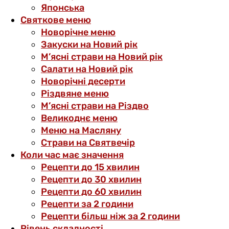
Японська
Святкове меню
Новорічне меню
Закуски на Новий рік
М’ясні страви на Новий рік
Салати на Новий рік
Новорічні десерти
Різдвяне меню
М’ясні страви на Різдво
Великоднє меню
Меню на Масляну
Страви на Святвечір
Коли час має значення
Рецепти до 15 хвилин
Рецепти до 30 хвилин
Рецепти до 60 хвилин
Рецепти за 2 години
Рецепти більш ніж за 2 години
Рівень складності