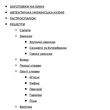
ЗАГОТОВКИ НА ЗИМУ
АВТЕНТИЧНА УКРАЇНСЬКА КУХНЯ
ГАСТРОСПАДОК
РЕЦЕПТИ
Салати
Закуски
Холодні закуски
Сендвічі та бутерброди
Гарячі закуски
Борщ
Перші страви
Другі страви
М’ясні
Рибне
Овочеві
Гарніри
Піца
Випічка