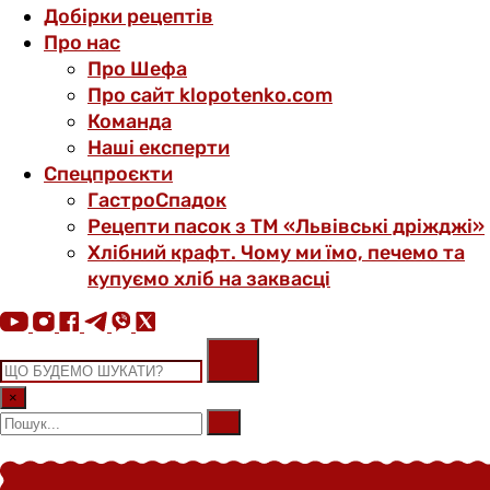
Добірки рецептів
Про нас
Про Шефа
Про сайт klopotenko.com
Команда
Наші експерти
Спецпроєкти
ГастроСпадок
Рецепти пасок з ТМ «Львівські дріжджі»
Хлібний крафт. Чому ми їмо, печемо та
купуємо хліб на заквасці
×