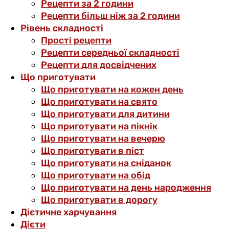
Рецепти за 2 години
Рецепти більш ніж за 2 години
Рівень складності
Прості рецепти
Рецепти середньої складності
Рецепти для досвідчених
Що приготувати
Що приготувати на кожен день
Що приготувати на свято
Що приготувати для дитини
Що приготувати на пікнік
Що приготувати на вечерю
Що приготувати в піст
Що приготувати на сніданок
Що приготувати на обід
Що приготувати на день народження
Що приготувати в дорогу
Дієтичне харчування
Дієти