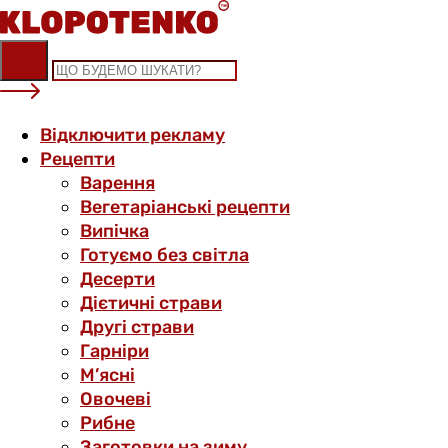
Skip
to
content
Відключити рекламу
Рецепти
Варення
Вегетаріанські рецепти
Випічка
Готуємо без світла
Десерти
Дієтичні страви
Другі страви
Гарніри
М’ясні
Овочеві
Рибне
Заготовки на зиму