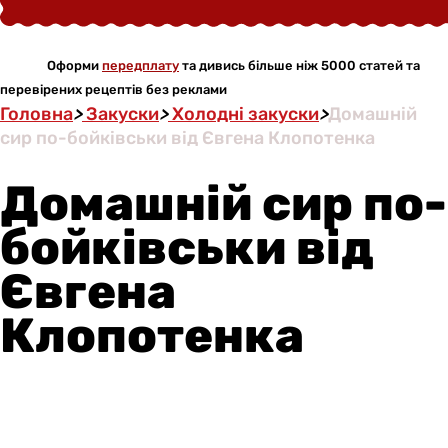
Оформи
передплату
та дивись більше ніж 5000 статей та
перевірених рецептів без реклами
Головна
>
Закуски
>
Холодні закуски
>
Домашній
сир по-бойківськи від Євгена Клопотенка
Домашній сир по-
бойківськи від
Євгена
Клопотенка