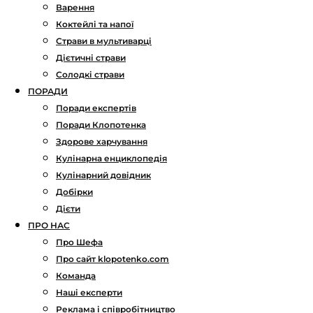
Варення
Коктейлі та напої
Страви в мультиварці
Дієтичні страви
Солодкі страви
ПОРАДИ
Поради експертів
Поради Клопотенка
Здорове харчування
Кулінарна енциклопедія
Кулінарний довідник
Добірки
Дієти
ПРО НАС
Про Шефа
Про сайт klopotenko.com
Команда
Наші експерти
Реклама і співробітництво