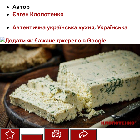
Автор
Євген Клопотенко
Автентична українська кухня
,
Українська
Зберегти