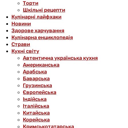
Торти
Шкільні рецепти
Кулінарні лайфхаки
Новини
Здорове харчування
Кулінарна енциклопедія
Страви
Кухні світу
Автентична українська кухня
Американська
Арабська
Баварська
Грузинська
Європейська
Індійська
Італійська
Китайська
Корейська
Кримськотатарська