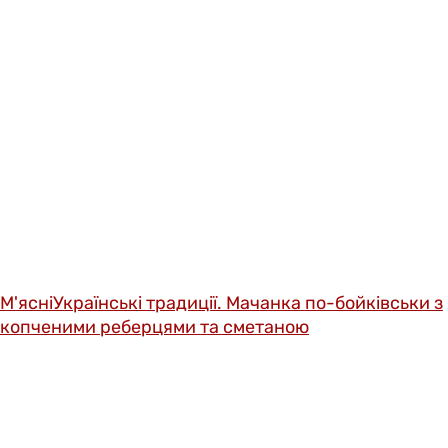
М'ясні
Українські традиції. Мачанка по-бойківськи з
копченими реберцями та сметаною