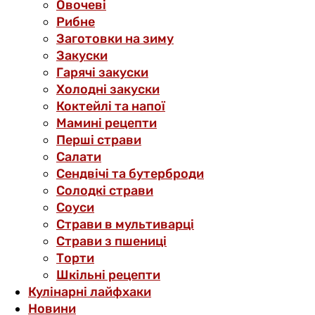
Овочеві
Рибне
Заготовки на зиму
Закуски
Гарячі закуски
Холодні закуски
Коктейлі та напої
Мамині рецепти
Перші страви
Салати
Сендвічі та бутерброди
Солодкі страви
Соуси
Страви в мультиварці
Страви з пшениці
Торти
Шкільні рецепти
Кулінарні лайфхаки
Новини