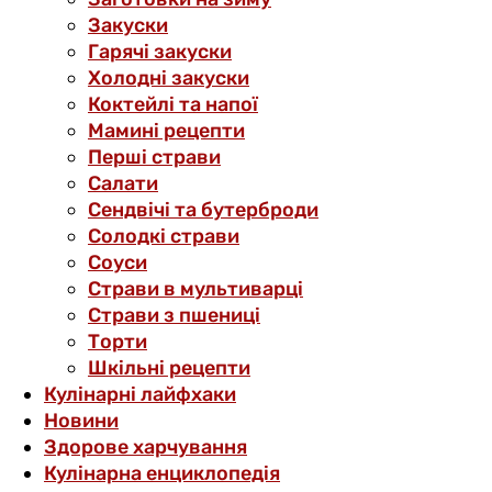
Закуски
Гарячі закуски
Холодні закуски
Коктейлі та напої
Мамині рецепти
Перші страви
Салати
Сендвічі та бутерброди
Солодкі страви
Соуси
Страви в мультиварці
Страви з пшениці
Торти
Шкільні рецепти
Кулінарні лайфхаки
Новини
Здорове харчування
Кулінарна енциклопедія