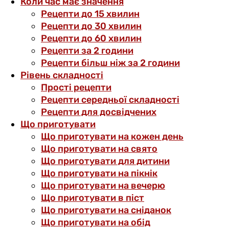
Коли час має значення
Рецепти до 15 хвилин
Рецепти до 30 хвилин
Рецепти до 60 хвилин
Рецепти за 2 години
Рецепти більш ніж за 2 години
Рівень складності
Прості рецепти
Рецепти середньої складності
Рецепти для досвідчених
Що приготувати
Що приготувати на кожен день
Що приготувати на свято
Що приготувати для дитини
Що приготувати на пікнік
Що приготувати на вечерю
Що приготувати в піст
Що приготувати на сніданок
Що приготувати на обід