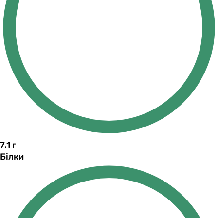
7.1
г
Білки