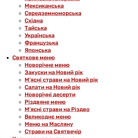
Мексиканська
Середземноморська
Східна
Тайська
Українська
Французька
Японська
Святкове меню
Новорічне меню
Закуски на Новий рік
М’ясні страви на Новий рік
Салати на Новий рік
Новорічні десерти
Різдвяне меню
М’ясні страви на Різдво
Великоднє меню
Меню на Масляну
Страви на Святвечір