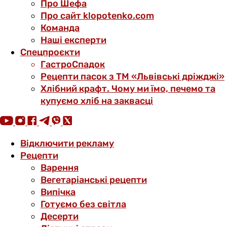
Про Шефа
Про сайт klopotenko.com
Команда
Наші експерти
Спецпроєкти
ГастроСпадок
Рецепти пасок з ТМ «Львівські дріжджі»
Хлібний крафт. Чому ми їмо, печемо та
купуємо хліб на заквасці
Відключити рекламу
Рецепти
Варення
Вегетаріанські рецепти
Випічка
Готуємо без світла
Десерти