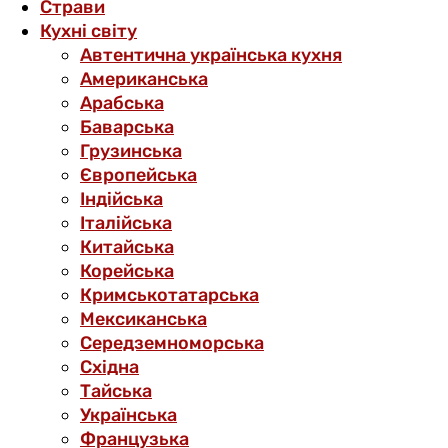
Страви
Кухні світу
Автентична українська кухня
Американська
Арабська
Баварська
Грузинська
Європейська
Індійська
Італійська
Китайська
Корейська
Кримськотатарська
Мексиканська
Середземноморська
Східна
Тайська
Українська
Французька