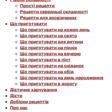
Прості рецепти
Рецепти середньої складності
Рецепти для досвідчених
Що приготувати
Що приготувати на кожен день
Що приготувати на свято
Що приготувати для дитини
Що приготувати на пікнік
Що приготувати на вечерю
Що приготувати в піст
Що приготувати на сніданок
Що приготувати на обід
Що приготувати на день народження
Що приготувати в дорогу
Дієтичне харчування
Дієти
Добірки рецептів
Про нас