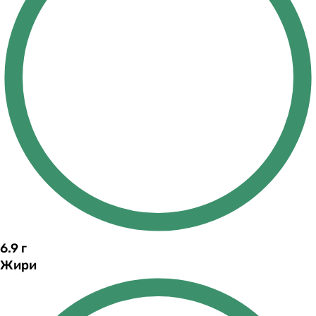
6.9
г
Жири