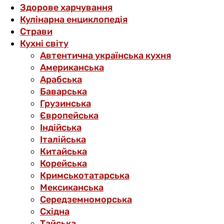
Здорове харчування
Кулінарна енциклопедія
Страви
Кухні світу
Автентична українська кухня
Американська
Арабська
Баварська
Грузинська
Європейська
Індійська
Італійська
Китайська
Корейська
Кримськотатарська
Мексиканська
Середземноморська
Східна
Тайська