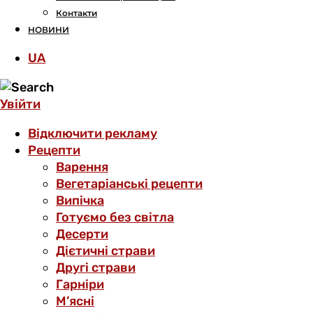
Контакти
НОВИНИ
UA
Увійти
Відключити рекламу
Рецепти
Варення
Вегетаріанські рецепти
Випічка
Готуємо без світла
Десерти
Дієтичні страви
Другі страви
Гарніри
М’ясні