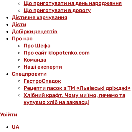
Що приготувати на день народження
Що приготувати в дорогу
Дієтичне харчування
Дієти
Добірки рецептів
Про нас
Про Шефа
Про сайт klopotenko.com
Команда
Наші експерти
Спецпроєкти
ГастроСпадок
Рецепти пасок з ТМ «Львівські дріжджі»
Хлібний крафт. Чому ми їмо, печемо та
купуємо хліб на заквасці
Увійти
UA