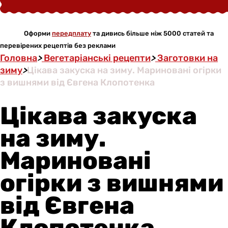
Оформи
передплату
та дивись більше ніж 5000 статей та
перевірених рецептів без реклами
Головна
>
Вегетаріанські рецепти
>
Заготовки на
зиму
>
Цікава закуска на зиму. Мариновані огірки
з вишнями від Євгена Клопотенка
Цікава закуска
на зиму.
Мариновані
огірки з вишнями
від Євгена
Клопотенка