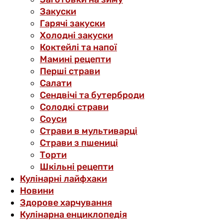
Закуски
Гарячі закуски
Холодні закуски
Коктейлі та напої
Мамині рецепти
Перші страви
Салати
Сендвічі та бутерброди
Солодкі страви
Соуси
Страви в мультиварці
Страви з пшениці
Торти
Шкільні рецепти
Кулінарні лайфхаки
Новини
Здорове харчування
Кулінарна енциклопедія