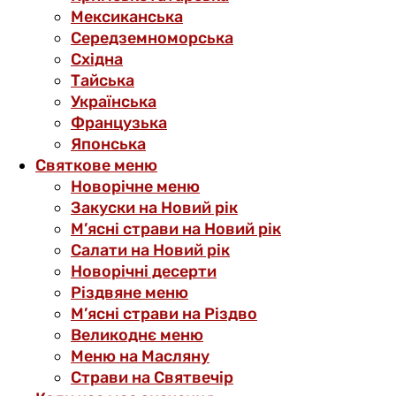
Мексиканська
Середземноморська
Східна
Тайська
Українська
Французька
Японська
Святкове меню
Новорічне меню
Закуски на Новий рік
М’ясні страви на Новий рік
Салати на Новий рік
Новорічні десерти
Різдвяне меню
М’ясні страви на Різдво
Великоднє меню
Меню на Масляну
Страви на Святвечір