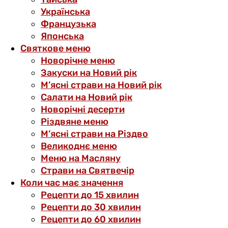
Українська
Французька
Японська
Святкове меню
Новорічне меню
Закуски на Новий рік
М’ясні страви на Новий рік
Салати на Новий рік
Новорічні десерти
Різдвяне меню
М’ясні страви на Різдво
Великоднє меню
Меню на Масляну
Страви на Святвечір
Коли час має значення
Рецепти до 15 хвилин
Рецепти до 30 хвилин
Рецепти до 60 хвилин