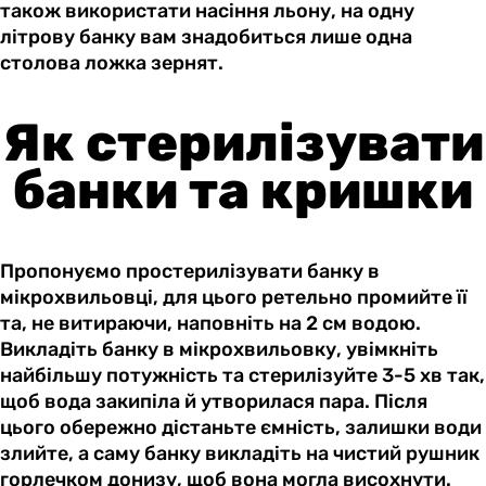
також використати насіння льону, на одну
літрову банку вам знадобиться лише одна
столова ложка зернят.
Як стерилізувати
банки та кришки
Пропонуємо простерилізувати банку в
мікрохвильовці, для цього ретельно промийте її
та, не витираючи, наповніть на 2 см водою.
Викладіть банку в мікрохвильовку, увімкніть
найбільшу потужність та стерилізуйте 3-5 хв так,
щоб вода закипіла й утворилася пара. Після
цього обережно дістаньте ємність, залишки води
злийте, а саму банку викладіть на чистий рушник
горлечком донизу, щоб вона могла висохнути.