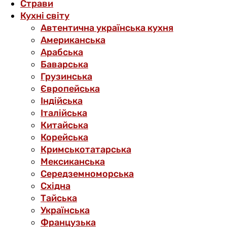
Страви
Кухні світу
Автентична українська кухня
Американська
Арабська
Баварська
Грузинська
Європейська
Індійська
Італійська
Китайська
Корейська
Кримськотатарська
Мексиканська
Середземноморська
Східна
Тайська
Українська
Французька