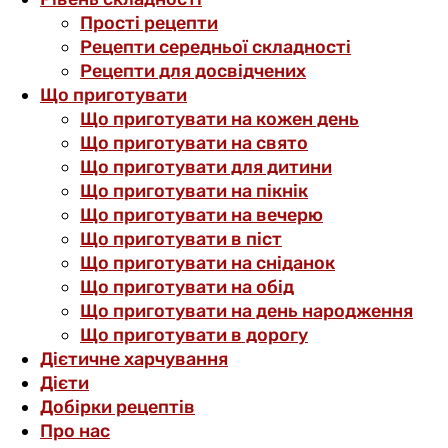
Прості рецепти
Рецепти середньої складності
Рецепти для досвідчених
Що приготувати
Що приготувати на кожен день
Що приготувати на свято
Що приготувати для дитини
Що приготувати на пікнік
Що приготувати на вечерю
Що приготувати в піст
Що приготувати на сніданок
Що приготувати на обід
Що приготувати на день народження
Що приготувати в дорогу
Дієтичне харчування
Дієти
Добірки рецептів
Про нас