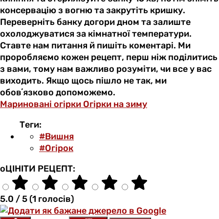
консервацію з вогню та закрутіть кришку.
Переверніть банку догори дном та залиште
охолоджуватися за кімнатної температури.
Ставте нам питання й пишіть коментарі. Ми
проробляємо кожен рецепт, перш ніж поділитись
з вами, тому нам важливо розуміти, чи все у вас
виходить. Якщо щось пішло не так, ми
обовʼязково допоможемо.
Мариновані огірки
Огірки на зиму
Теги:
#Вишня
#Огірок
оЦІНІТИ РЕЦЕПТ:
5.0 / 5 (1 голосів)