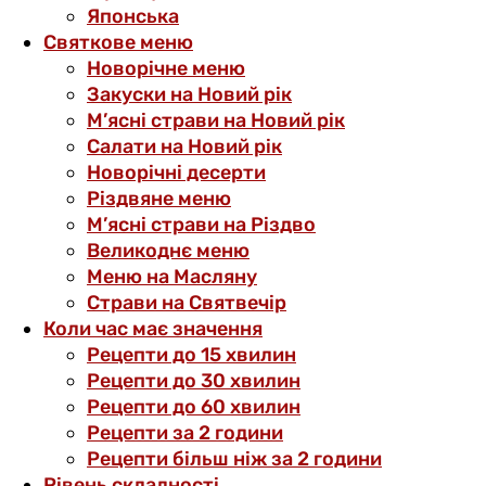
Японська
Святкове меню
Новорічне меню
Закуски на Новий рік
М’ясні страви на Новий рік
Салати на Новий рік
Новорічні десерти
Різдвяне меню
М’ясні страви на Різдво
Великоднє меню
Меню на Масляну
Страви на Святвечір
Коли час має значення
Рецепти до 15 хвилин
Рецепти до 30 хвилин
Рецепти до 60 хвилин
Рецепти за 2 години
Рецепти більш ніж за 2 години
Рівень складності