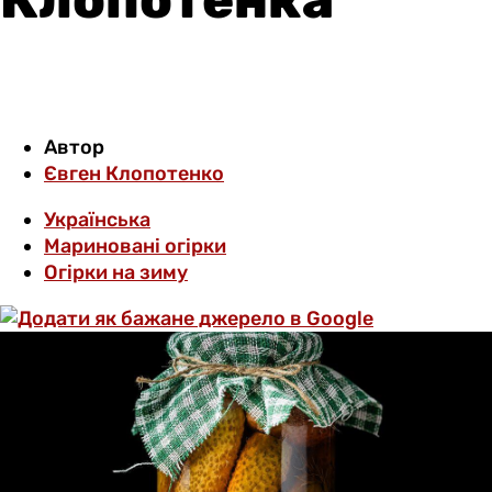
Автор
Євген Клопотенко
Українська
Мариновані огірки
Огірки на зиму