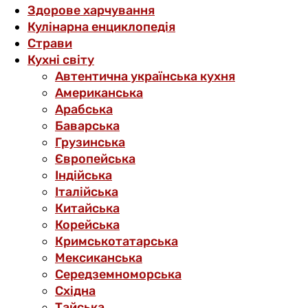
Здорове харчування
Кулінарна енциклопедія
Страви
Кухні світу
Автентична українська кухня
Американська
Арабська
Баварська
Грузинська
Європейська
Індійська
Італійська
Китайська
Корейська
Кримськотатарська
Мексиканська
Середземноморська
Східна
Тайська