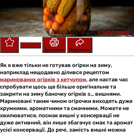
Зберегти
Оцінити
Друкувати
Поділитись
Як я вже тільки не готував огірки на зиму,
наприклад нещодавно ділився рецептом
маринованих огірків з кетчупом
, але настав час
спробувати щось ще більше оригінальне та
закрити на зиму баночку огірків з… вишнями.
Мариновані таким чином огірочки виходять дуже
хрумкими, ароматними та смачними. Можете не
хвилюватися, посмак вишні у консервації не
дуже активний, він лише збагачує смак та аромат
усієї консервації. До речі, замість вишні можна