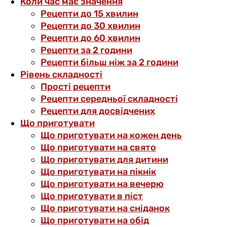
Коли час має значення
Рецепти до 15 хвилин
Рецепти до 30 хвилин
Рецепти до 60 хвилин
Рецепти за 2 години
Рецепти більш ніж за 2 години
Рівень складності
Прості рецепти
Рецепти середньої складності
Рецепти для досвідчених
Що приготувати
Що приготувати на кожен день
Що приготувати на свято
Що приготувати для дитини
Що приготувати на пікнік
Що приготувати на вечерю
Що приготувати в піст
Що приготувати на сніданок
Що приготувати на обід