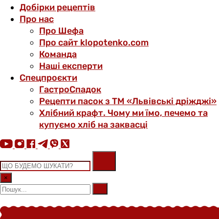
Добірки рецептів
Про нас
Про Шефа
Про сайт klopotenko.com
Команда
Наші експерти
Спецпроєкти
ГастроСпадок
Рецепти пасок з ТМ «Львівські дріжджі»
Хлібний крафт. Чому ми їмо, печемо та
купуємо хліб на заквасці
×