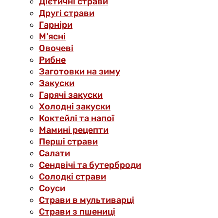
Дієтичні страви
Другі страви
Гарніри
М’ясні
Овочеві
Рибне
Заготовки на зиму
Закуски
Гарячі закуски
Холодні закуски
Коктейлі та напої
Мамині рецепти
Перші страви
Салати
Сендвічі та бутерброди
Солодкі страви
Соуси
Страви в мультиварці
Страви з пшениці