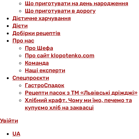
Що приготувати на день народження
Що приготувати в дорогу
Дієтичне харчування
Дієти
Добірки рецептів
Про нас
Про Шефа
Про сайт klopotenko.com
Команда
Наші експерти
Спецпроєкти
ГастроСпадок
Рецепти пасок з ТМ «Львівські дріжджі»
Хлібний крафт. Чому ми їмо, печемо та
купуємо хліб на заквасці
Увійти
UA