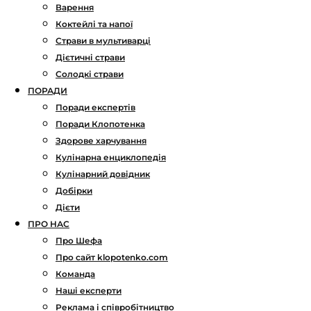
Варення
Коктейлі та напої
Страви в мультиварці
Дієтичні страви
Солодкі страви
ПОРАДИ
Поради експертів
Поради Клопотенка
Здорове харчування
Кулінарна енциклопедія
Кулінарний довідник
Добірки
Дієти
ПРО НАС
Про Шефа
Про сайт klopotenko.com
Команда
Наші експерти
Реклама і співробітництво