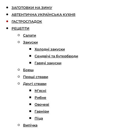
ЗАГОТОВКИ НА ЗИМУ
АВТЕНТИЧНА УКРАЇНСЬКА КУХНЯ
ГАСТРОСПАДОК
РЕЦЕПТИ
Салати
Закуски
Холодні закуски
Сендвічі та бутерброди
Гарячі закуски
Борщ
Перші страви
Другі страви
М’ясні
Рибне
Овочеві
Гарніри
Піца
Випічка