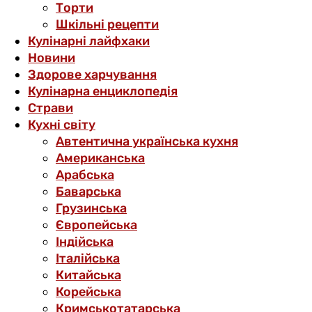
Торти
Шкільні рецепти
Кулінарні лайфхаки
Новини
Здорове харчування
Кулінарна енциклопедія
Страви
Кухні світу
Автентична українська кухня
Американська
Арабська
Баварська
Грузинська
Європейська
Індійська
Італійська
Китайська
Корейська
Кримськотатарська