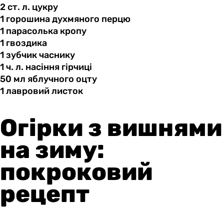
2 ст.
л.
цукру
1 горошина
духмяного
перцю
1 парасолька
кропу
1 гвоздика
1 зубчик
часнику
1 ч.
л.
насіння гірчиці
50 мл
яблучного
оцту
1 лавровий
листок
Огірки з вишнями
на зиму:
покроковий
рецепт