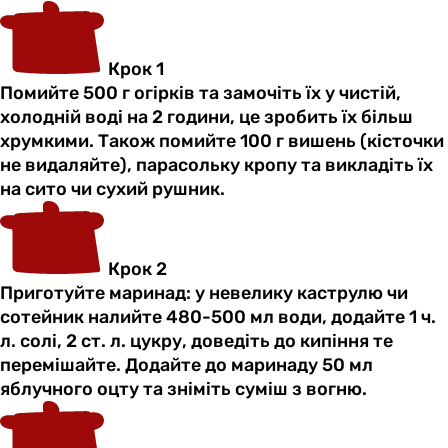
Крок 1
Помийте 500 г огірків та замочіть їх у чистій,
холодній воді на 2 години, це зробить їх більш
хрумкими. Також помийте 100 г вишень (кісточки
не видаляйте), парасольку кропу та викладіть їх
на сито чи сухий рушник.
Крок 2
Приготуйте маринад: у невелику каструлю чи
сотейник налийте 480-500 мл води, додайте 1 ч.
л. солі, 2 ст. л. цукру, доведіть до кипіння те
перемішайте. Додайте до маринаду 50 мл
яблучного оцту та зніміть суміш з вогню.