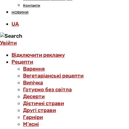
Контакти
НОВИНИ
UA
Увійти
Відключити рекламу
Рецепти
Варення
Вегетаріанські рецепти
Випічка
Готуємо без світла
Десерти
Дієтичні страви
Другі страви
Гарніри
М’ясні