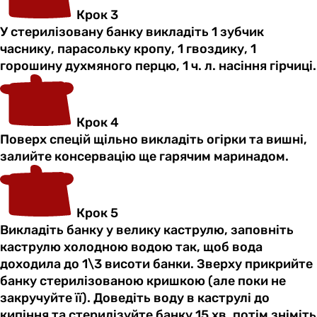
Крок 3
У стерилізовану банку викладіть 1 зубчик
часнику, парасольку кропу, 1 гвоздику, 1
горошину духмяного перцю, 1 ч. л. насіння гірчиці.
Крок 4
Поверх спецій щільно викладіть огірки та вишні,
залийте консервацію ще гарячим маринадом.
Крок 5
Викладіть банку у велику каструлю, заповніть
каструлю холодною водою так, щоб вода
доходила до 1\3 висоти банки. Зверху прикрийте
банку стерилізованою кришкою (але поки не
закручуйте її). Доведіть воду в каструлі до
кипіння та стерилізуйте банку 15 хв, потім зніміть