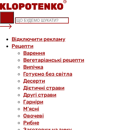
Skip
to
content
Відключити рекламу
Рецепти
Варення
Вегетаріанські рецепти
Випічка
Готуємо без світла
Десерти
Дієтичні страви
Другі страви
Гарніри
М’ясні
Овочеві
Рибне
Заготовки на зиму