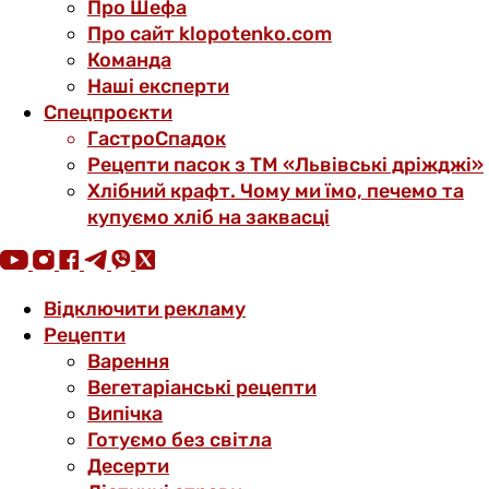
Про Шефа
Про сайт klopotenko.com
Команда
Наші експерти
Спецпроєкти
ГастроСпадок
Рецепти пасок з ТМ «Львівські дріжджі»
Хлібний крафт. Чому ми їмо, печемо та
купуємо хліб на заквасці
Відключити рекламу
Рецепти
Варення
Вегетаріанські рецепти
Випічка
Готуємо без світла
Десерти