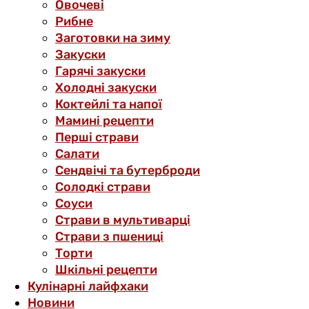
Овочеві
Рибне
Заготовки на зиму
Закуски
Гарячі закуски
Холодні закуски
Коктейлі та напої
Мамині рецепти
Перші страви
Салати
Сендвічі та бутерброди
Солодкі страви
Соуси
Страви в мультиварці
Страви з пшениці
Торти
Шкільні рецепти
Кулінарні лайфхаки
Новини