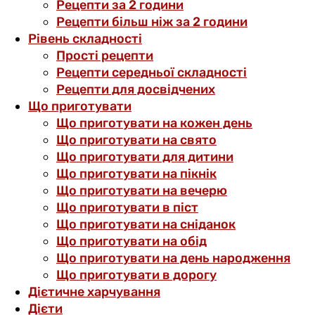
Рецепти за 2 години
Рецепти більш ніж за 2 години
Рівень складності
Прості рецепти
Рецепти середньої складності
Рецепти для досвідчених
Що приготувати
Що приготувати на кожен день
Що приготувати на свято
Що приготувати для дитини
Що приготувати на пікнік
Що приготувати на вечерю
Що приготувати в піст
Що приготувати на сніданок
Що приготувати на обід
Що приготувати на день народження
Що приготувати в дорогу
Дієтичне харчування
Дієти