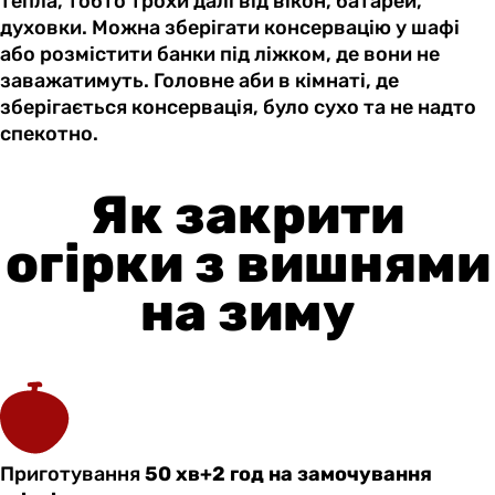
тепла, тобто трохи далі від вікон, батарей,
духовки. Можна зберігати консервацію у шафі
або розмістити банки під ліжком, де вони не
заважатимуть. Головне аби в кімнаті, де
зберігається консервація, було сухо та не надто
спекотно.
Як закрити
огірки з вишнями
на зиму
Приготування
50 хв+2 год на замочування