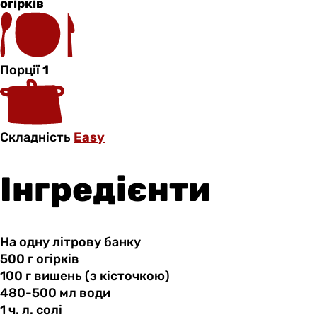
огірків
Порції
1
Складність
Easy
Інгредієнти
На одну літрову банку
500 г
огірків
100 г
вишень
(з кісточкою)
480-500 мл
води
1 ч.
л.
солі