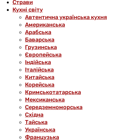
Страви
Кухні світу
Автентична українська кухня
Американська
Арабська
Баварська
Грузинська
Європейська
Індійська
Італійська
Китайська
Корейська
Кримськотатарська
Мексиканська
Середземноморська
Східна
Тайська
Українська
Французька