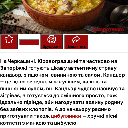
Зберегти
Оцінити
Друкувати
Поділитись
На Черкащині, Кіровоградщині та частково на
Запоріжжі готують цікаву автентичну страву
кандьор, з пшоном, свининою та салом. Кандьор
— це щось середнє між кулішем, кашею та
пшоняним супом, він Кандьор чудово насичує та
зігріває, а готується до смішного просто, тож
ідеально підійде, аби нагодувати велику родину
без зайвих клопотів. А до кандьору радимо
приготувати також
цибуляники
— хрумкі пісні
котлети з манкою та цибулею.