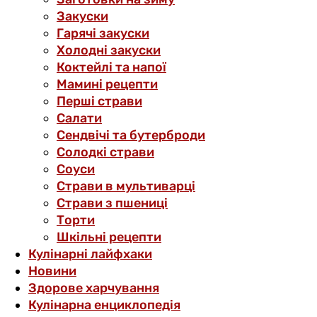
Закуски
Гарячі закуски
Холодні закуски
Коктейлі та напої
Мамині рецепти
Перші страви
Салати
Сендвічі та бутерброди
Солодкі страви
Соуси
Страви в мультиварці
Страви з пшениці
Торти
Шкільні рецепти
Кулінарні лайфхаки
Новини
Здорове харчування
Кулінарна енциклопедія