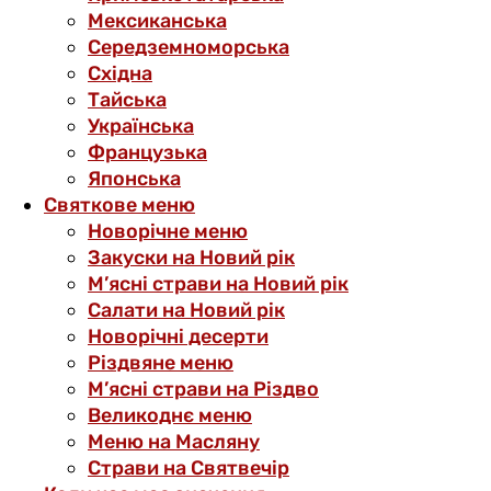
Мексиканська
Середземноморська
Східна
Тайська
Українська
Французька
Японська
Святкове меню
Новорічне меню
Закуски на Новий рік
М’ясні страви на Новий рік
Салати на Новий рік
Новорічні десерти
Різдвяне меню
М’ясні страви на Різдво
Великоднє меню
Меню на Масляну
Страви на Святвечір