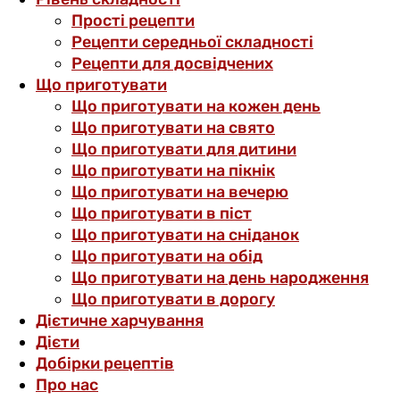
Прості рецепти
Рецепти середньої складності
Рецепти для досвідчених
Що приготувати
Що приготувати на кожен день
Що приготувати на свято
Що приготувати для дитини
Що приготувати на пікнік
Що приготувати на вечерю
Що приготувати в піст
Що приготувати на сніданок
Що приготувати на обід
Що приготувати на день народження
Що приготувати в дорогу
Дієтичне харчування
Дієти
Добірки рецептів
Про нас