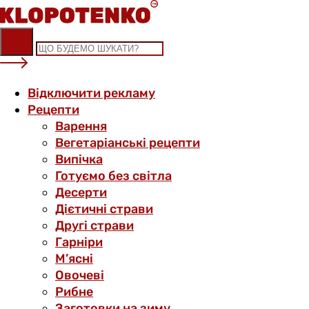
Skip
to
content
Відключити рекламу
Рецепти
Варення
Вегетаріанські рецепти
Випічка
Готуємо без світла
Десерти
Дієтичні страви
Другі страви
Гарніри
М’ясні
Овочеві
Рибне
Заготовки на зиму