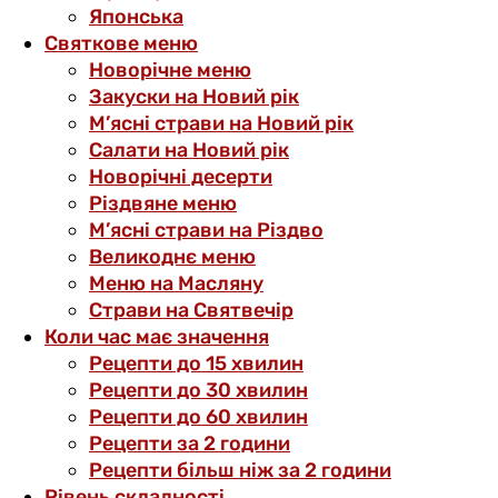
Японська
Святкове меню
Новорічне меню
Закуски на Новий рік
М’ясні страви на Новий рік
Салати на Новий рік
Новорічні десерти
Різдвяне меню
М’ясні страви на Різдво
Великоднє меню
Меню на Масляну
Страви на Святвечір
Коли час має значення
Рецепти до 15 хвилин
Рецепти до 30 хвилин
Рецепти до 60 хвилин
Рецепти за 2 години
Рецепти більш ніж за 2 години
Рівень складності