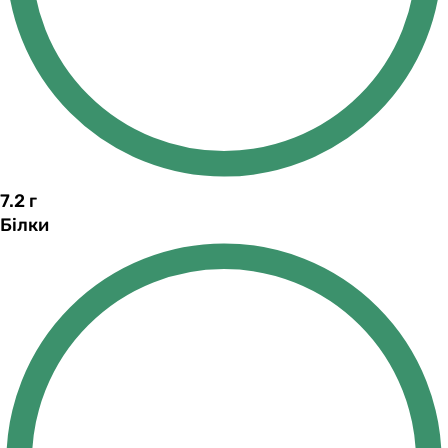
7.2
г
Білки