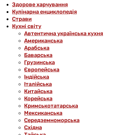
Здорове харчування
Кулінарна енциклопедія
Страви
Кухні світу
Автентична українська кухня
Американська
Арабська
Баварська
Грузинська
Європейська
Індійська
Італійська
Китайська
Корейська
Кримськотатарська
Мексиканська
Середземноморська
Східна
Тайська