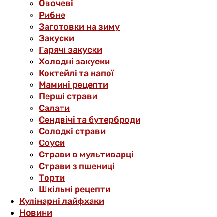
Овочеві
Рибне
Заготовки на зиму
Закуски
Гарячі закуски
Холодні закуски
Коктейлі та напої
Мамині рецепти
Перші страви
Салати
Сендвічі та бутерброди
Солодкі страви
Соуси
Страви в мультиварці
Страви з пшениці
Торти
Шкільні рецепти
Кулінарні лайфхаки
Новини