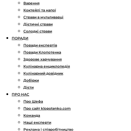
Варення
Коктейлі та напої
Страви в мультиварці
Дієтичні страви
Солодкі страви
ПОРАДИ
Поради експертів
Поради Клопотенка
Здорове харчування
Кулінарна енциклопедія
Кулінарний довідник
Добірки
Дієти
ПРО НАС
Про Шефа
Про сайт klopotenko.com
Команда
Наші експерти
Реклама і співробітництво