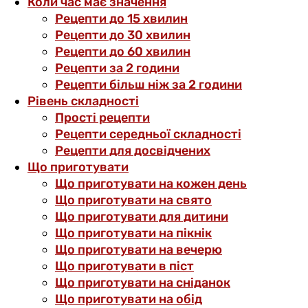
Коли час має значення
Рецепти до 15 хвилин
Рецепти до 30 хвилин
Рецепти до 60 хвилин
Рецепти за 2 години
Рецепти більш ніж за 2 години
Рівень складності
Прості рецепти
Рецепти середньої складності
Рецепти для досвідчених
Що приготувати
Що приготувати на кожен день
Що приготувати на свято
Що приготувати для дитини
Що приготувати на пікнік
Що приготувати на вечерю
Що приготувати в піст
Що приготувати на сніданок
Що приготувати на обід