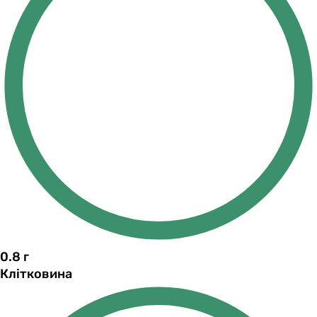
0.8
г
Клітковина