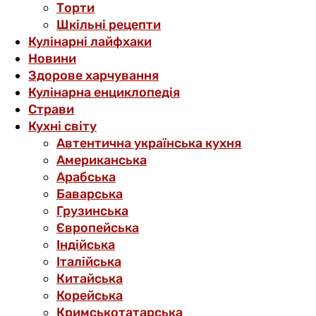
Торти
Шкільні рецепти
Кулінарні лайфхаки
Новини
Здорове харчування
Кулінарна енциклопедія
Страви
Кухні світу
Автентична українська кухня
Американська
Арабська
Баварська
Грузинська
Європейська
Індійська
Італійська
Китайська
Корейська
Кримськотатарська