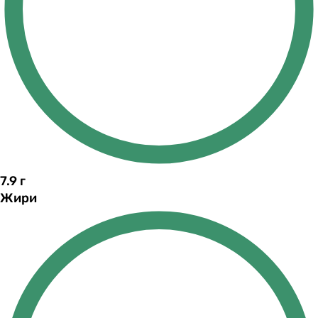
7.9
г
Жири