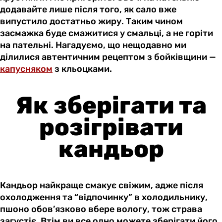
додавайте лише після того, як сало вже
випустило достатньо жиру. Таким чином
засмажка буде смажитися у смальці, а не горіти
на пательні. Нагадуємо, що нещодавно ми
ділилися автентичним рецептом з бойківщини —
капусняком
з кльоцками.
Як зберігати та
розігрівати
кандьор
Кандьор найкраще смакує свіжим, адже після
охолодження та “відпочинку” в холодильнику,
пшоно обов’язково вбере вологу, тож страва
загустіє. Втім ви все одно можете зберігати його