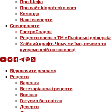
Про Шефа
Про сайт klopotenko.com
Команда
Наші експерти
Спецпроєкти
ГастроСпадок
Рецепти пасок з ТМ «Львівські дріжджі»
Хлібний крафт. Чому ми їмо, печемо та
купуємо хліб на заквасці
Відключити рекламу
Рецепти
Варення
Вегетаріанські рецепти
Випічка
Готуємо без світла
Десерти