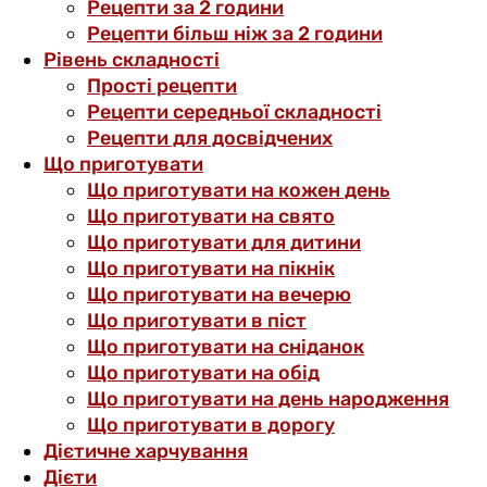
Рецепти за 2 години
Рецепти більш ніж за 2 години
Рівень складності
Прості рецепти
Рецепти середньої складності
Рецепти для досвідчених
Що приготувати
Що приготувати на кожен день
Що приготувати на свято
Що приготувати для дитини
Що приготувати на пікнік
Що приготувати на вечерю
Що приготувати в піст
Що приготувати на сніданок
Що приготувати на обід
Що приготувати на день народження
Що приготувати в дорогу
Дієтичне харчування
Дієти