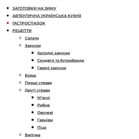
ЗАГОТОВКИ НА ЗИМУ
АВТЕНТИЧНА УКРАЇНСЬКА КУХНЯ
ГАСТРОСПАДОК
РЕЦЕПТИ
Салати
Закуски
Холодні закуски
Сендвічі та бутерброди
Гарячі закуски
Борщ
Перші страви
Другі страви
М’ясні
Рибне
Овочеві
Гарніри
Піца
Випічка