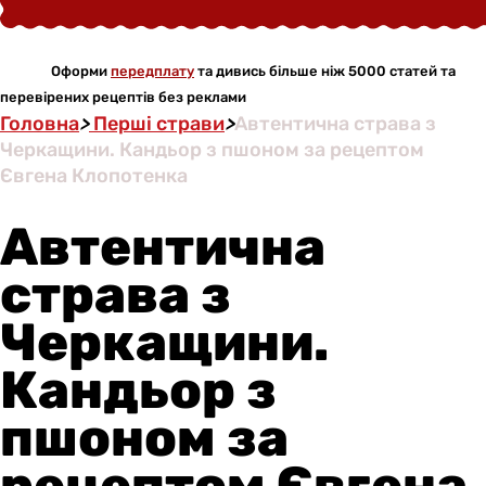
Оформи
передплату
та дивись більше ніж 5000 статей та
перевірених рецептів без реклами
Головна
>
Перші страви
>
Автентична страва з
Черкащини. Кандьор з пшоном за рецептом
Євгена Клопотенка
Автентична
страва з
Черкащини.
Кандьор з
пшоном за
рецептом Євгена