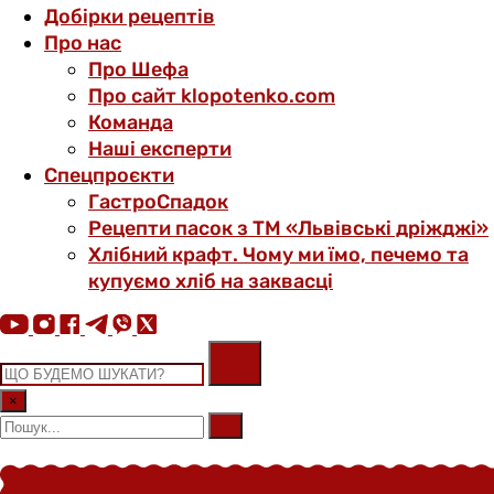
Добірки рецептів
Про нас
Про Шефа
Про сайт klopotenko.com
Команда
Наші експерти
Спецпроєкти
ГастроСпадок
Рецепти пасок з ТМ «Львівські дріжджі»
Хлібний крафт. Чому ми їмо, печемо та
купуємо хліб на заквасці
×