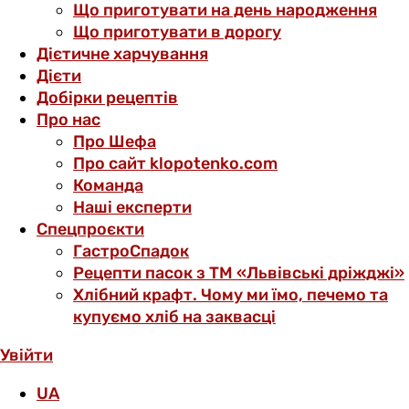
Що приготувати на день народження
Що приготувати в дорогу
Дієтичне харчування
Дієти
Добірки рецептів
Про нас
Про Шефа
Про сайт klopotenko.com
Команда
Наші експерти
Спецпроєкти
ГастроСпадок
Рецепти пасок з ТМ «Львівські дріжджі»
Хлібний крафт. Чому ми їмо, печемо та
купуємо хліб на заквасці
Увійти
UA