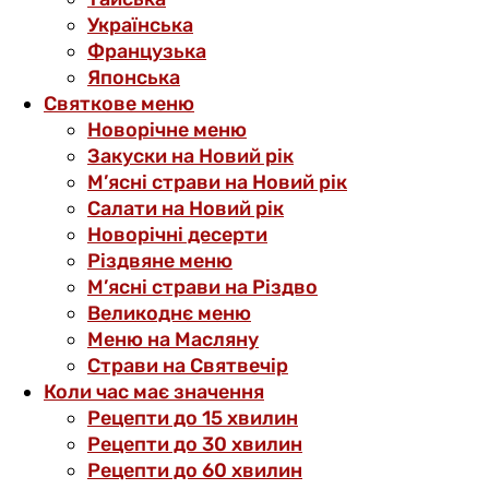
Українська
Французька
Японська
Святкове меню
Новорічне меню
Закуски на Новий рік
М’ясні страви на Новий рік
Салати на Новий рік
Новорічні десерти
Різдвяне меню
М’ясні страви на Різдво
Великоднє меню
Меню на Масляну
Страви на Святвечір
Коли час має значення
Рецепти до 15 хвилин
Рецепти до 30 хвилин
Рецепти до 60 хвилин