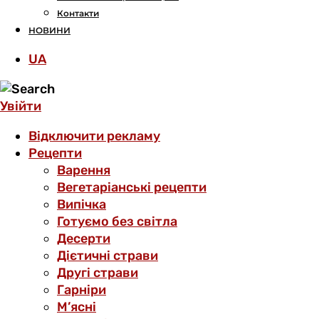
Контакти
НОВИНИ
UA
Увійти
Відключити рекламу
Рецепти
Варення
Вегетаріанські рецепти
Випічка
Готуємо без світла
Десерти
Дієтичні страви
Другі страви
Гарніри
М’ясні