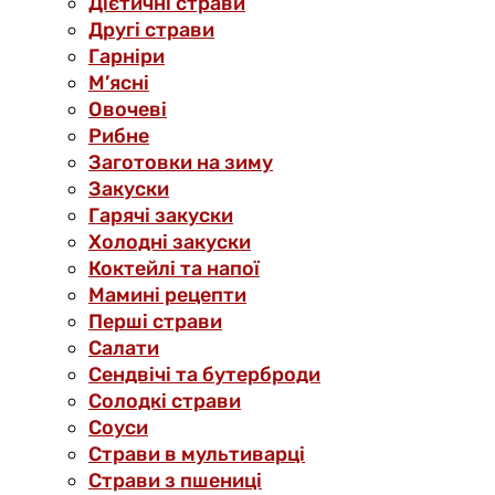
Дієтичні страви
Другі страви
Гарніри
М’ясні
Овочеві
Рибне
Заготовки на зиму
Закуски
Гарячі закуски
Холодні закуски
Коктейлі та напої
Мамині рецепти
Перші страви
Салати
Сендвічі та бутерброди
Солодкі страви
Соуси
Страви в мультиварці
Страви з пшениці