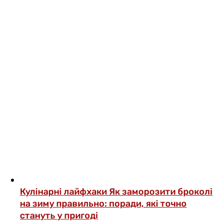
Кулінарні лайфхаки
Як заморозити броколі
на зиму правильно: поради, які точно
стануть у пригоді