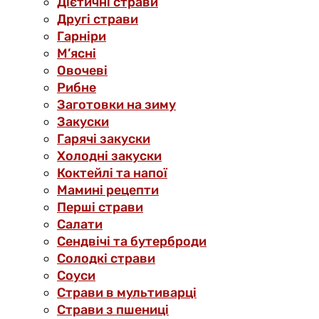
Дієтичні страви
Другі страви
Гарніри
М’ясні
Овочеві
Рибне
Заготовки на зиму
Закуски
Гарячі закуски
Холодні закуски
Коктейлі та напої
Мамині рецепти
Перші страви
Салати
Сендвічі та бутерброди
Солодкі страви
Соуси
Страви в мультиварці
Страви з пшениці