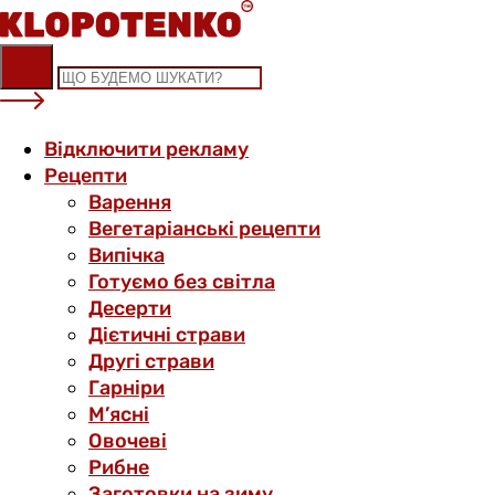
Skip
to
content
Відключити рекламу
Рецепти
Варення
Вегетаріанські рецепти
Випічка
Готуємо без світла
Десерти
Дієтичні страви
Другі страви
Гарніри
М’ясні
Овочеві
Рибне
Заготовки на зиму