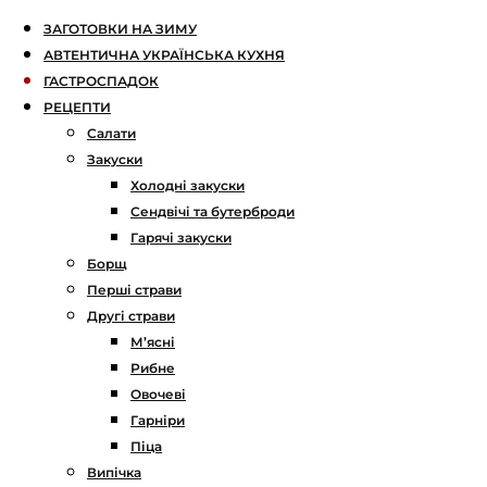
ЗАГОТОВКИ НА ЗИМУ
АВТЕНТИЧНА УКРАЇНСЬКА КУХНЯ
ГАСТРОСПАДОК
РЕЦЕПТИ
Салати
Закуски
Холодні закуски
Сендвічі та бутерброди
Гарячі закуски
Борщ
Перші страви
Другі страви
М’ясні
Рибне
Овочеві
Гарніри
Піца
Випічка