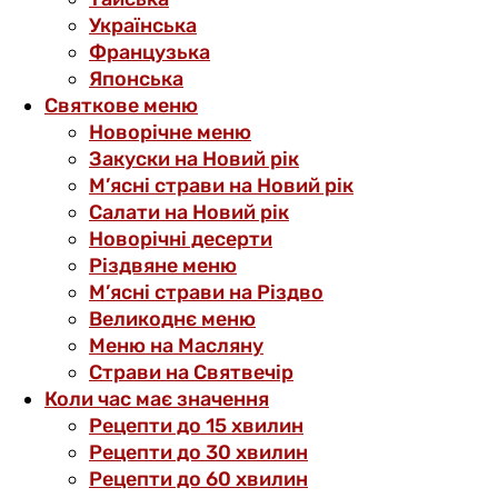
Українська
Французька
Японська
Святкове меню
Новорічне меню
Закуски на Новий рік
М’ясні страви на Новий рік
Салати на Новий рік
Новорічні десерти
Різдвяне меню
М’ясні страви на Різдво
Великоднє меню
Меню на Масляну
Страви на Святвечір
Коли час має значення
Рецепти до 15 хвилин
Рецепти до 30 хвилин
Рецепти до 60 хвилин