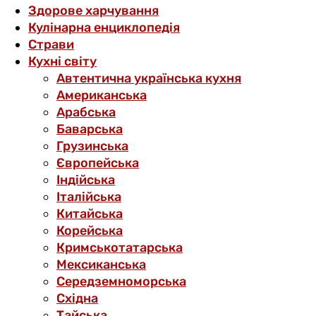
Здорове харчування
Кулінарна енциклопедія
Страви
Кухні світу
Автентична українська кухня
Американська
Арабська
Баварська
Грузинська
Європейська
Індійська
Італійська
Китайська
Корейська
Кримськотатарська
Мексиканська
Середземноморська
Східна
Тайська