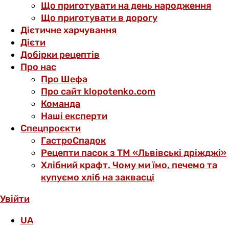
Що приготувати на день народження
Що приготувати в дорогу
Дієтичне харчування
Дієти
Добірки рецептів
Про нас
Про Шефа
Про сайт klopotenko.com
Команда
Наші експерти
Спецпроєкти
ГастроСпадок
Рецепти пасок з ТМ «Львівські дріжджі»
Хлібний крафт. Чому ми їмо, печемо та
купуємо хліб на заквасці
Увійти
UA