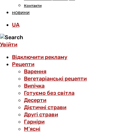
Контакти
НОВИНИ
UA
Увійти
Відключити рекламу
Рецепти
Варення
Вегетаріанські рецепти
Випічка
Готуємо без світла
Десерти
Дієтичні страви
Другі страви
Гарніри
М’ясні