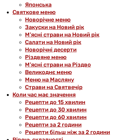
Японська
Святкове меню
Новорічне меню
Закуски на Новий рік
М’ясні страви на Новий рік
Салати на Новий рік
Новорічні десерти
Різдвяне меню
М’ясні страви на Різдво
Великоднє меню
Меню на Масляну
Страви на Святвечір
Коли час має значення
Рецепти до 15 хвилин
Рецепти до 30 хвилин
Рецепти до 60 хвилин
Рецепти за 2 години
Рецепти більш ніж за 2 години
Рівень складності