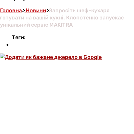
Головна
>
Новини
>
Запросіть шеф-кухаря
готувати на вашій кухні. Клопотенко запускає
унікальний сервіс MAKITRA
Теги: