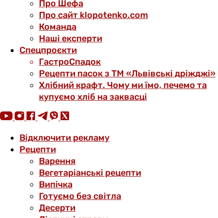
Про Шефа
Про сайт klopotenko.com
Команда
Наші експерти
Спецпроєкти
ГастроСпадок
Рецепти пасок з ТМ «Львівські дріжджі»
Хлібний крафт. Чому ми їмо, печемо та
купуємо хліб на заквасці
Відключити рекламу
Рецепти
Варення
Вегетаріанські рецепти
Випічка
Готуємо без світла
Десерти