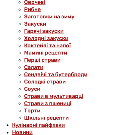
Овочеві
Рибне
Заготовки на зиму
Закуски
Гарячі закуски
Холодні закуски
Коктейлі та напої
Мамині рецепти
Перші страви
Салати
Сендвічі та бутерброди
Солодкі страви
Соуси
Страви в мультиварці
Страви з пшениці
Торти
Шкільні рецепти
Кулінарні лайфхаки
Новини