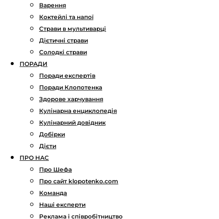
Варення
Коктейлі та напої
Страви в мультиварці
Дієтичні страви
Солодкі страви
ПОРАДИ
Поради експертів
Поради Клопотенка
Здорове харчування
Кулінарна енциклопедія
Кулінарний довідник
Добірки
Дієти
ПРО НАС
Про Шефа
Про сайт klopotenko.com
Команда
Наші експерти
Реклама і співробітництво