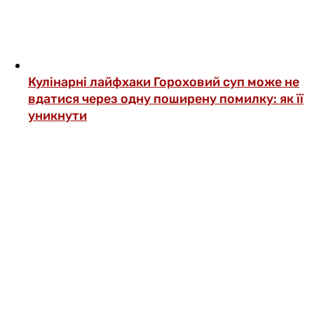
Кулінарні лайфхаки
Гороховий суп може не
вдатися через одну поширену помилку: як її
уникнути