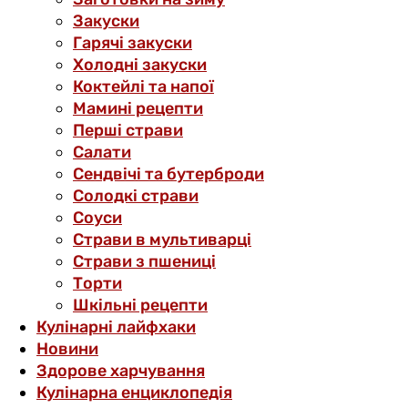
Закуски
Гарячі закуски
Холодні закуски
Коктейлі та напої
Мамині рецепти
Перші страви
Салати
Сендвічі та бутерброди
Солодкі страви
Соуси
Страви в мультиварці
Страви з пшениці
Торти
Шкільні рецепти
Кулінарні лайфхаки
Новини
Здорове харчування
Кулінарна енциклопедія