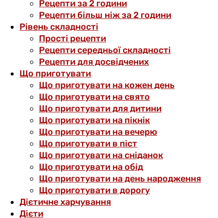
Рецепти за 2 години
Рецепти більш ніж за 2 години
Рівень складності
Прості рецепти
Рецепти середньої складності
Рецепти для досвідчених
Що приготувати
Що приготувати на кожен день
Що приготувати на свято
Що приготувати для дитини
Що приготувати на пікнік
Що приготувати на вечерю
Що приготувати в піст
Що приготувати на сніданок
Що приготувати на обід
Що приготувати на день народження
Що приготувати в дорогу
Дієтичне харчування
Дієти