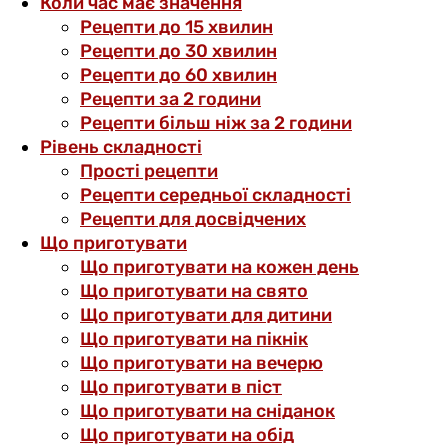
Коли час має значення
Рецепти до 15 хвилин
Рецепти до 30 хвилин
Рецепти до 60 хвилин
Рецепти за 2 години
Рецепти більш ніж за 2 години
Рівень складності
Прості рецепти
Рецепти середньої складності
Рецепти для досвідчених
Що приготувати
Що приготувати на кожен день
Що приготувати на свято
Що приготувати для дитини
Що приготувати на пікнік
Що приготувати на вечерю
Що приготувати в піст
Що приготувати на сніданок
Що приготувати на обід