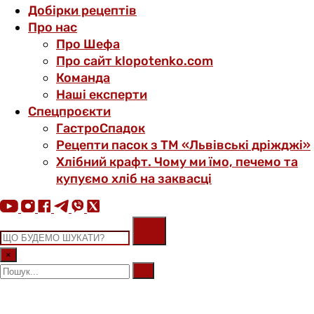
Добірки рецептів
Про нас
Про Шефа
Про сайт klopotenko.com
Команда
Наші експерти
Спецпроєкти
ГастроСпадок
Рецепти пасок з ТМ «Львівські дріжджі»
Хлібний крафт. Чому ми їмо, печемо та
купуємо хліб на заквасці
×