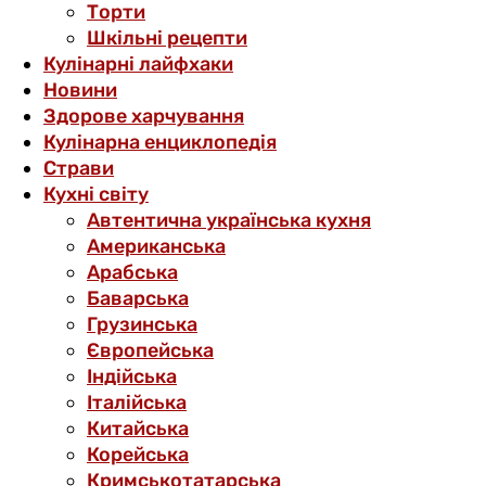
Торти
Шкільні рецепти
Кулінарні лайфхаки
Новини
Здорове харчування
Кулінарна енциклопедія
Страви
Кухні світу
Автентична українська кухня
Американська
Арабська
Баварська
Грузинська
Європейська
Індійська
Італійська
Китайська
Корейська
Кримськотатарська