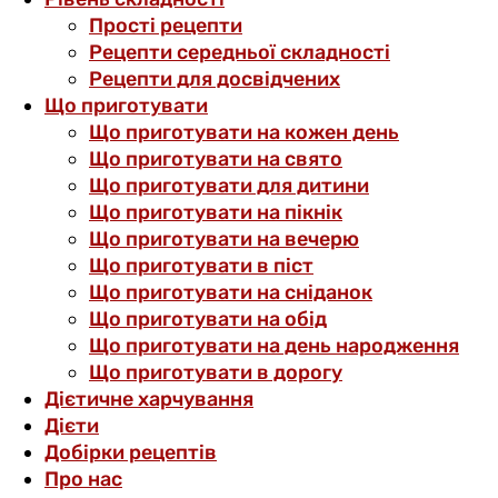
Прості рецепти
Рецепти середньої складності
Рецепти для досвідчених
Що приготувати
Що приготувати на кожен день
Що приготувати на свято
Що приготувати для дитини
Що приготувати на пікнік
Що приготувати на вечерю
Що приготувати в піст
Що приготувати на сніданок
Що приготувати на обід
Що приготувати на день народження
Що приготувати в дорогу
Дієтичне харчування
Дієти
Добірки рецептів
Про нас