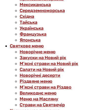
Мексиканська
Середземноморська
Східна
Тайська
Українська
Французька
Японська
Святкове меню
Новорічне меню
Закуски на Новий рік
М’ясні страви на Новий рік
Салати на Новий рік
Новорічні десерти
Різдвяне меню
М’ясні страви на Різдво
Великоднє меню
Меню на Масляну
Страви на Святвечір