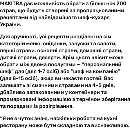
MAKITRA дає можливість обрати з більш ніж 200
страв, що будуть створені за пропрацьованими
рецептами від найвідомішого шеф-кухаря
України.
Для зручності, усі рецепти розділені на сім
категорій меню: сніданки, закуски та салати,
перші страви, основні страви, домашні страви,
дитячі страви, десерти. Крім цього клієнт може
обрати між двома послугами — “персональний
шеф” для (для 1-7 осіб) або “шеф на компанію”
(для 8-15 осіб), якщо ви чекаєте гостей. Вас
залишать зі смачними стравами на 4-5 днів,
дбайливо запакованими у контейнери та
промарковані інформацією з терміном зберігання
та порадами із розігрівання.
“Я не з чуток знаю, наскільки робота на кухні
ресторану може бути складною та виснажливою.