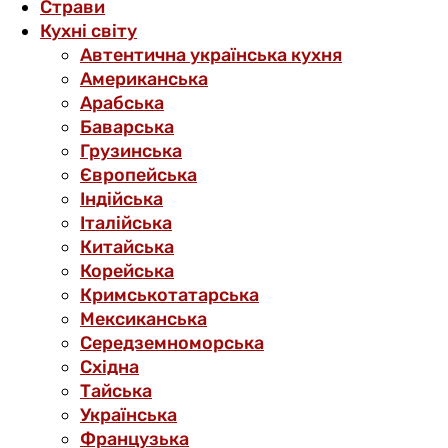
Страви
Кухні світу
Автентична українська кухня
Американська
Арабська
Баварська
Грузинська
Європейська
Індійська
Італійська
Китайська
Корейська
Кримськотатарська
Мексиканська
Середземноморська
Східна
Тайська
Українська
Французька