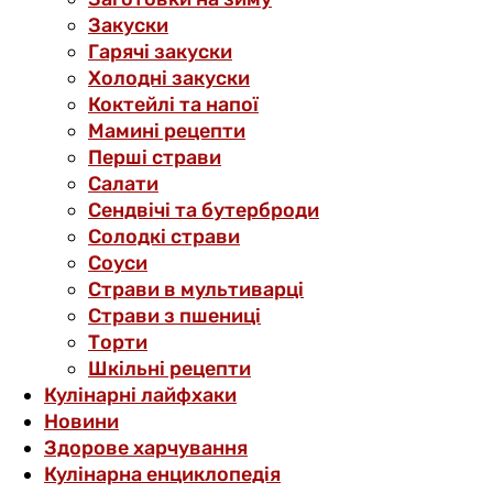
Закуски
Гарячі закуски
Холодні закуски
Коктейлі та напої
Мамині рецепти
Перші страви
Салати
Сендвічі та бутерброди
Солодкі страви
Соуси
Страви в мультиварці
Страви з пшениці
Торти
Шкільні рецепти
Кулінарні лайфхаки
Новини
Здорове харчування
Кулінарна енциклопедія