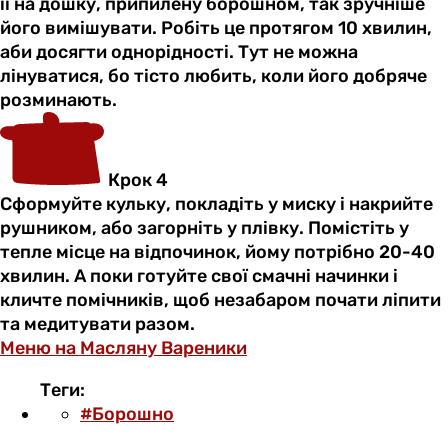
її на дошку, припилену борошном, так зручніше
його вимішувати. Робіть це протягом 10 хвилин,
аби досягти однорідності. Тут не можна
лінуватися, бо тісто любить, коли його добряче
розминають.
Крок 4
Сформуйте кульку, покладіть у миску і накрийте
рушником, або загорніть у плівку. Помістіть у
тепле місце на відпочинок, йому потрібно 20-40
хвилин. А поки готуйте свої смачні начинки і
кличте помічників, щоб незабаром почати ліпити
та медитувати разом.
Меню на Масляну
Вареники
Теги:
#Борошно