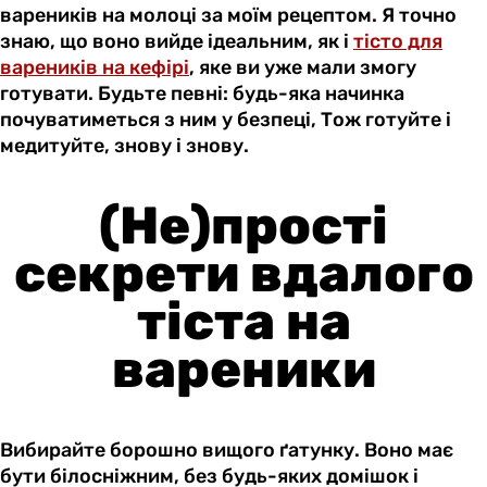
вареників на молоці за моїм рецептом. Я точно
знаю, що воно вийде ідеальним, як і
тісто для
вареників на кефірі
, яке ви уже мали змогу
готувати. Будьте певні: будь-яка начинка
почуватиметься з ним у безпеці, Тож готуйте і
медитуйте, знову і знову.
(Не)прості
секрети вдалого
тіста на
вареники
Вибирайте борошно вищого ґатунку. Воно має
бути білосніжним, без будь-яких домішок і