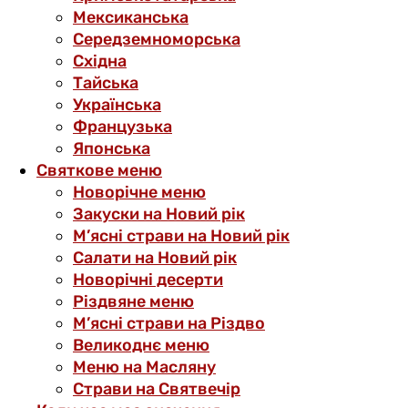
Мексиканська
Середземноморська
Східна
Тайська
Українська
Французька
Японська
Святкове меню
Новорічне меню
Закуски на Новий рік
М’ясні страви на Новий рік
Салати на Новий рік
Новорічні десерти
Різдвяне меню
М’ясні страви на Різдво
Великоднє меню
Меню на Масляну
Страви на Святвечір