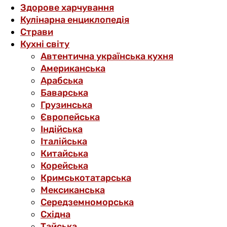
Здорове харчування
Кулінарна енциклопедія
Страви
Кухні світу
Автентична українська кухня
Американська
Арабська
Баварська
Грузинська
Європейська
Індійська
Італійська
Китайська
Корейська
Кримськотатарська
Мексиканська
Середземноморська
Східна
Тайська