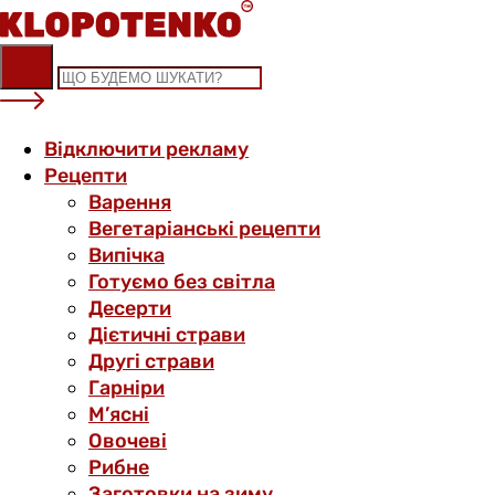
Skip
to
content
Відключити рекламу
Рецепти
Варення
Вегетаріанські рецепти
Випічка
Готуємо без світла
Десерти
Дієтичні страви
Другі страви
Гарніри
М’ясні
Овочеві
Рибне
Заготовки на зиму