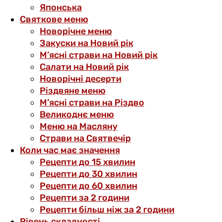
Японська
Святкове меню
Новорічне меню
Закуски на Новий рік
М’ясні страви на Новий рік
Салати на Новий рік
Новорічні десерти
Різдвяне меню
М’ясні страви на Різдво
Великоднє меню
Меню на Масляну
Страви на Святвечір
Коли час має значення
Рецепти до 15 хвилин
Рецепти до 30 хвилин
Рецепти до 60 хвилин
Рецепти за 2 години
Рецепти більш ніж за 2 години
Рівень складності