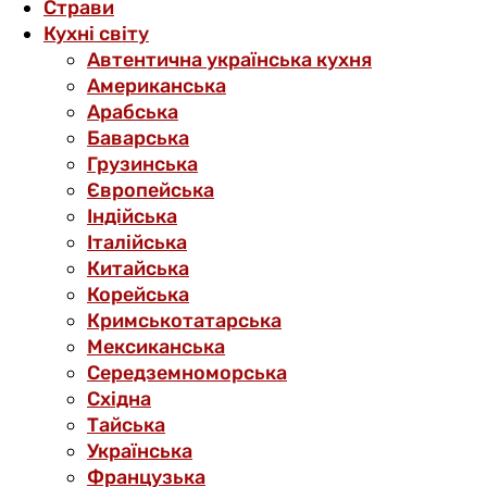
Страви
Кухні світу
Автентична українська кухня
Американська
Арабська
Баварська
Грузинська
Європейська
Індійська
Італійська
Китайська
Корейська
Кримськотатарська
Мексиканська
Середземноморська
Східна
Тайська
Українська
Французька