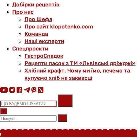
Добірки рецептів
Про нас
Про Шефа
Про сайт klopotenko.com
Команда
Наші експерти
Спецпроєкти
ГастроСпадок
Рецепти пасок з ТМ «Львівські дріжджі»
Хлібний крафт. Чому ми їмо, печемо та
купуємо хліб на заквасці
×