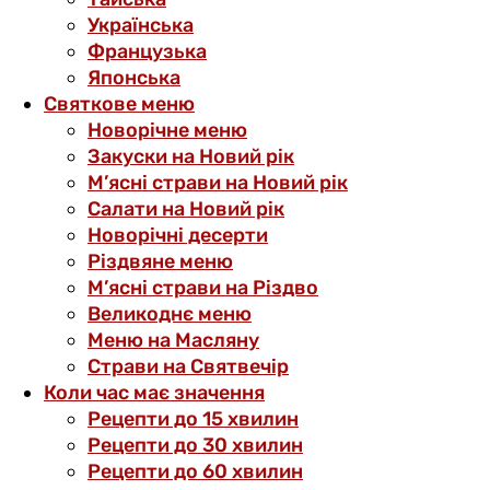
Українська
Французька
Японська
Святкове меню
Новорічне меню
Закуски на Новий рік
М’ясні страви на Новий рік
Салати на Новий рік
Новорічні десерти
Різдвяне меню
М’ясні страви на Різдво
Великоднє меню
Меню на Масляну
Страви на Святвечір
Коли час має значення
Рецепти до 15 хвилин
Рецепти до 30 хвилин
Рецепти до 60 хвилин