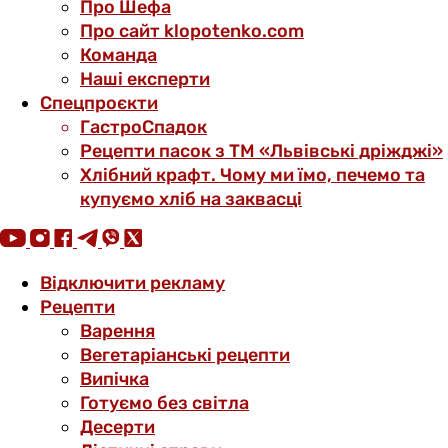
Про Шефа
Про сайт klopotenko.com
Команда
Наші експерти
Спецпроєкти
ГастроСпадок
Рецепти пасок з ТМ «Львівські дріжджі»
Хлібний крафт. Чому ми їмо, печемо та
купуємо хліб на заквасці
Відключити рекламу
Рецепти
Варення
Вегетаріанські рецепти
Випічка
Готуємо без світла
Десерти