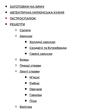
ЗАГОТОВКИ НА ЗИМУ
АВТЕНТИЧНА УКРАЇНСЬКА КУХНЯ
ГАСТРОСПАДОК
РЕЦЕПТИ
Салати
Закуски
Холодні закуски
Сендвічі та бутерброди
Гарячі закуски
Борщ
Перші страви
Другі страви
М’ясні
Рибне
Овочеві
Гарніри
Піца
Випічка