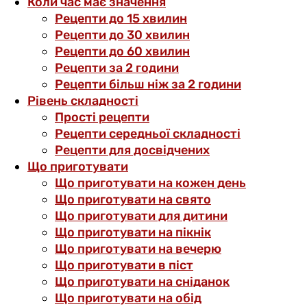
Коли час має значення
Рецепти до 15 хвилин
Рецепти до 30 хвилин
Рецепти до 60 хвилин
Рецепти за 2 години
Рецепти більш ніж за 2 години
Рівень складності
Прості рецепти
Рецепти середньої складності
Рецепти для досвідчених
Що приготувати
Що приготувати на кожен день
Що приготувати на свято
Що приготувати для дитини
Що приготувати на пікнік
Що приготувати на вечерю
Що приготувати в піст
Що приготувати на сніданок
Що приготувати на обід