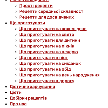
Прості рецепти
Рецепти середньої складності
Рецепти для досвідчених
Що приготувати
Що приготувати на кожен день
Що приготувати на свято
Що приготувати для дитини
Що приготувати на пікнік
Що приготувати на вечерю
Що приготувати в піст
Що приготувати на сніданок
Що приготувати на обід
Що приготувати на день народження
Що приготувати в дорогу
Дієтичне харчування
Дієти
Добірки рецептів
Про нас