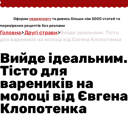
Оформи
передплату
та дивись більше ніж 5000 статей та
перевірених рецептів без реклами
Головна
>
Другі страви
>
Вийде ідеальним. Тісто
для вареників на молоці від Євгена Клопотенка
Вийде ідеальним.
Тісто для
вареників на
молоці від Євгена
Клопотенка