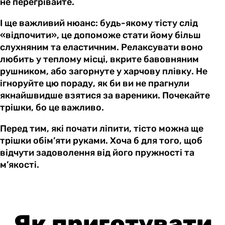
не перегрівайте.
І ще важливий нюанс: будь-якому тісту слід
«відпочити», це допоможе стати йому більш
слухняним та еластичним. Релаксувати воно
любить у теплому місці, вкрите бавовняним
рушником, або загорнуте у харчову плівку. Не
ігноруйте цю пораду, як би ви не прагнули
якнайшвидше взятися за вареники. Почекайте
трішки, бо це важливо.
Перед тим, які почати ліпити, тісто можна ще
трішки обім’яти руками. Хоча б для того, щоб
відчути задоволення від його пружності та
м’якості.
Як приготувати