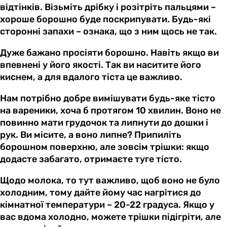
відтінків. Візьміть дрібку і розітріть пальцями –
хороше борошно буде поскрипувати. Будь-які
сторонні запахи – ознака, що з ним щось не так.
Дуже бажано просіяти борошно. Навіть якщо ви
впевнені у його якості. Так ви наситите його
киснем, а для вдалого тіста це важливо.
Нам потрібно добре вимішувати будь-яке тісто
на вареники, хоча б протягом 10 хвилин. Воно не
повинно мати грудочок та липнути до дошки і
рук. Ви місите, а воно липне? Припиліть
борошном поверхню, але зовсім трішки: якщо
додасте забагато, отримаєте туге тісто.
Щодо молока, то тут важливо, щоб воно не було
холодним, тому дайте йому час нагрітися до
кімнатної температури – 20-22 градуса. Якщо у
вас вдома холодно, можете трішки підігріти, але