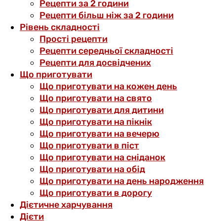
Рецепти за 2 години
Рецепти більш ніж за 2 години
Рівень складності
Прості рецепти
Рецепти середньої складності
Рецепти для досвідчених
Що приготувати
Що приготувати на кожен день
Що приготувати на свято
Що приготувати для дитини
Що приготувати на пікнік
Що приготувати на вечерю
Що приготувати в піст
Що приготувати на сніданок
Що приготувати на обід
Що приготувати на день народження
Що приготувати в дорогу
Дієтичне харчування
Дієти