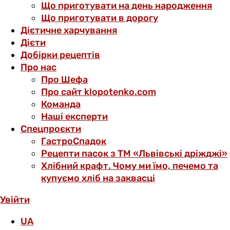
Що приготувати на день народження
Що приготувати в дорогу
Дієтичне харчування
Дієти
Добірки рецептів
Про нас
Про Шефа
Про сайт klopotenko.com
Команда
Наші експерти
Спецпроєкти
ГастроСпадок
Рецепти пасок з ТМ «Львівські дріжджі»
Хлібний крафт. Чому ми їмо, печемо та
купуємо хліб на заквасці
Увійти
UA