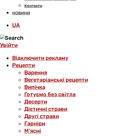
Контакти
НОВИНИ
UA
Увійти
Відключити рекламу
Рецепти
Варення
Вегетаріанські рецепти
Випічка
Готуємо без світла
Десерти
Дієтичні страви
Другі страви
Гарніри
М’ясні