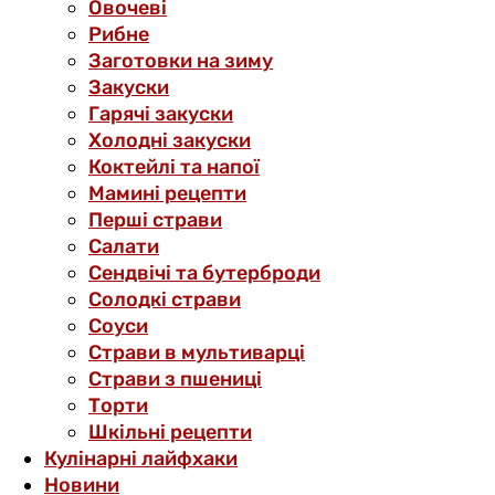
Овочеві
Рибне
Заготовки на зиму
Закуски
Гарячі закуски
Холодні закуски
Коктейлі та напої
Мамині рецепти
Перші страви
Салати
Сендвічі та бутерброди
Солодкі страви
Соуси
Страви в мультиварці
Страви з пшениці
Торти
Шкільні рецепти
Кулінарні лайфхаки
Новини