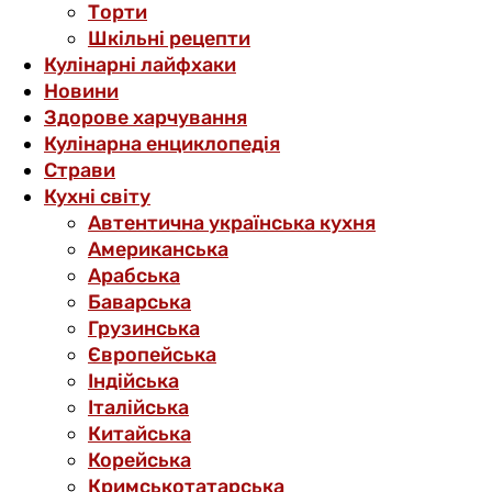
Торти
Шкільні рецепти
Кулінарні лайфхаки
Новини
Здорове харчування
Кулінарна енциклопедія
Страви
Кухні світу
Автентична українська кухня
Американська
Арабська
Баварська
Грузинська
Європейська
Індійська
Італійська
Китайська
Корейська
Кримськотатарська