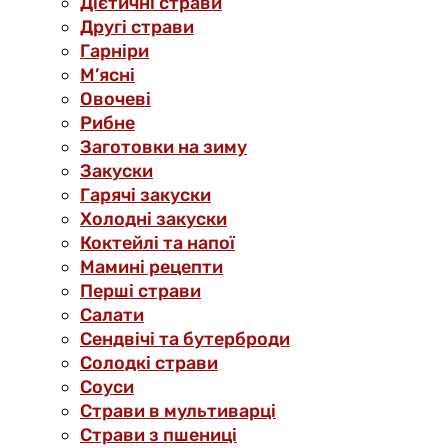
Дієтичні страви
Другі страви
Гарніри
М’ясні
Овочеві
Рибне
Заготовки на зиму
Закуски
Гарячі закуски
Холодні закуски
Коктейлі та напої
Мамині рецепти
Перші страви
Салати
Сендвічі та бутерброди
Солодкі страви
Соуси
Страви в мультиварці
Страви з пшениці