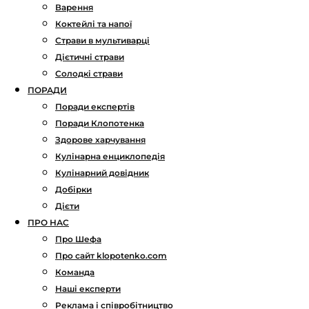
Варення
Коктейлі та напої
Страви в мультиварці
Дієтичні страви
Солодкі страви
ПОРАДИ
Поради експертів
Поради Клопотенка
Здорове харчування
Кулінарна енциклопедія
Кулінарний довідник
Добірки
Дієти
ПРО НАС
Про Шефа
Про сайт klopotenko.com
Команда
Наші експерти
Реклама і співробітництво