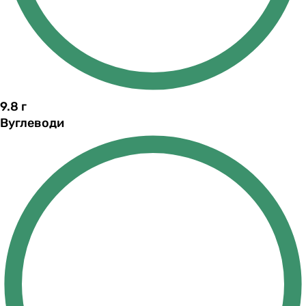
9.8
г
Вуглеводи