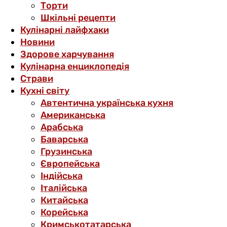
Торти
Шкільні рецепти
Кулінарні лайфхаки
Новини
Здорове харчування
Кулінарна енциклопедія
Страви
Кухні світу
Автентична українська кухня
Американська
Арабська
Баварська
Грузинська
Європейська
Індійська
Італійська
Китайська
Корейська
Кримськотатарська