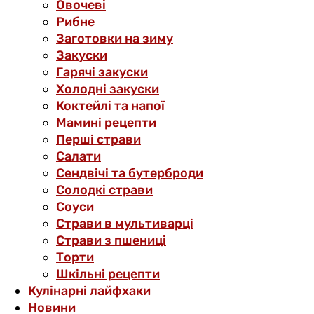
Овочеві
Рибне
Заготовки на зиму
Закуски
Гарячі закуски
Холодні закуски
Коктейлі та напої
Мамині рецепти
Перші страви
Салати
Сендвічі та бутерброди
Солодкі страви
Соуси
Страви в мультиварці
Страви з пшениці
Торти
Шкільні рецепти
Кулінарні лайфхаки
Новини