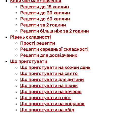
Коли час має значення
Рецепти до 15 хвилин
Рецепти до 30 хвилин
Рецепти до 60 хвилин
Рецепти за 2 години
Рецепти більш ніж за 2 години
Рівень складності
Прості рецепти
Рецепти середньої складності
Рецепти для досвідчених
Що приготувати
Що приготувати на кожен день
Що приготувати на свято
Що приготувати для дитини
Що приготувати на пікнік
Що приготувати на вечерю
Що приготувати в піст
Що приготувати на сніданок
Що приготувати на обід