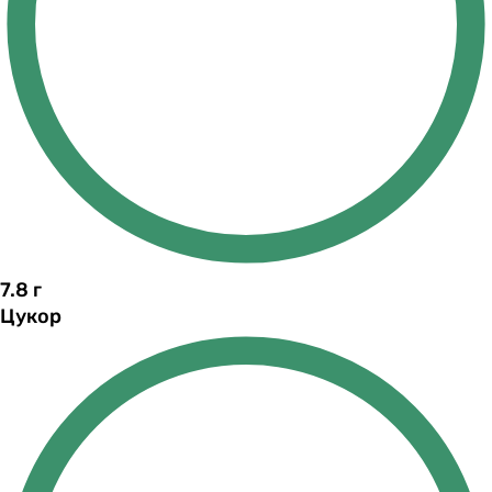
7.8
г
Цукор