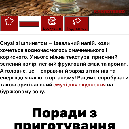
Зберегти
Оцінити
Друкувати
Поділитись
Смузі зі шпинатом — ідеальний напій, коли
хочеться водночас чогось смачненького і
корисного. У нього ніжна текстура, приємний
зелений колір, легкий фруктовий смак та аромат.
А головне, це — справжній заряд вітамінів та
енергії для вашого організму! Радимо спробувати
також оригінальний
смузі для схуднення
на
буряковому соку.
Поради з
приготування