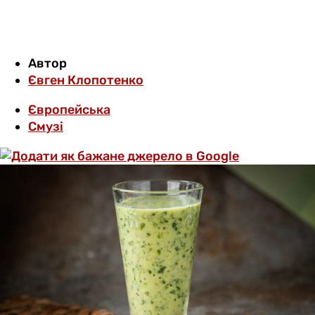
Автор
Євген Клопотенко
Європейська
Смузі