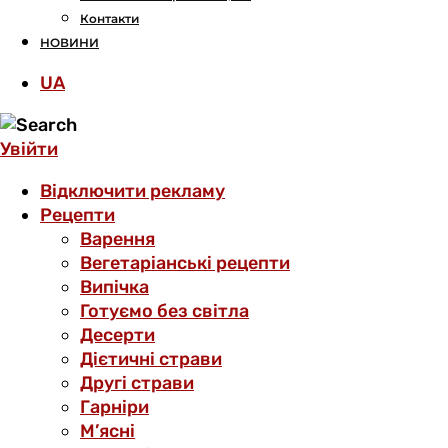
Контакти
НОВИНИ
UA
Увійти
Відключити рекламу
Рецепти
Варення
Вегетаріанські рецепти
Випічка
Готуємо без світла
Десерти
Дієтичні страви
Другі страви
Гарніри
М’ясні