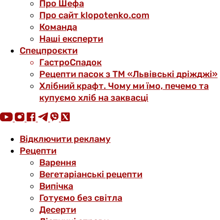
Про Шефа
Про сайт klopotenko.com
Команда
Наші експерти
Спецпроєкти
ГастроСпадок
Рецепти пасок з ТМ «Львівські дріжджі»
Хлібний крафт. Чому ми їмо, печемо та
купуємо хліб на заквасці
Відключити рекламу
Рецепти
Варення
Вегетаріанські рецепти
Випічка
Готуємо без світла
Десерти