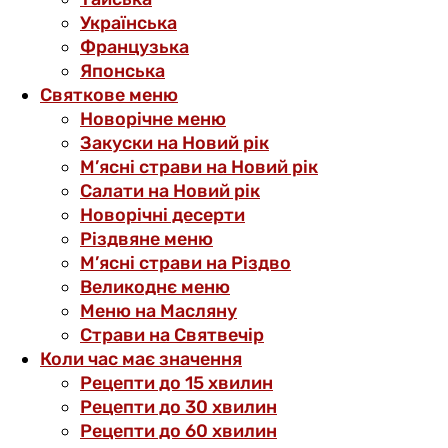
Українська
Французька
Японська
Святкове меню
Новорічне меню
Закуски на Новий рік
М’ясні страви на Новий рік
Салати на Новий рік
Новорічні десерти
Різдвяне меню
М’ясні страви на Різдво
Великоднє меню
Меню на Масляну
Страви на Святвечір
Коли час має значення
Рецепти до 15 хвилин
Рецепти до 30 хвилин
Рецепти до 60 хвилин