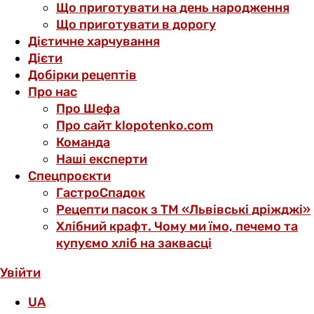
Що приготувати на день народження
Що приготувати в дорогу
Дієтичне харчування
Дієти
Добірки рецептів
Про нас
Про Шефа
Про сайт klopotenko.com
Команда
Наші експерти
Спецпроєкти
ГастроСпадок
Рецепти пасок з ТМ «Львівські дріжджі»
Хлібний крафт. Чому ми їмо, печемо та
купуємо хліб на заквасці
Увійти
UA