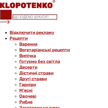
Skip
to
content
Відключити рекламу
Рецепти
Варення
Вегетаріанські рецепти
Випічка
Готуємо без світла
Десерти
Дієтичні страви
Другі страви
Гарніри
М’ясні
Овочеві
Рибне
Заготовки на зиму