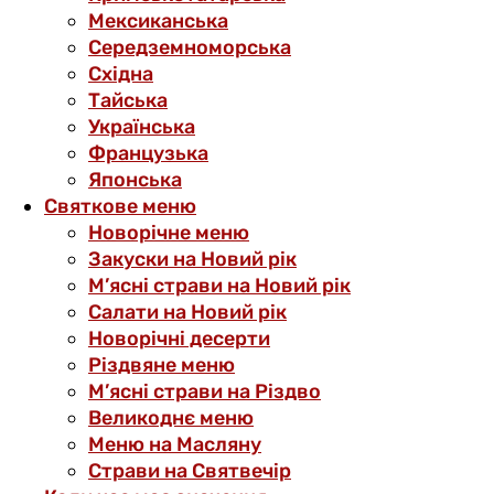
Мексиканська
Середземноморська
Східна
Тайська
Українська
Французька
Японська
Святкове меню
Новорічне меню
Закуски на Новий рік
М’ясні страви на Новий рік
Салати на Новий рік
Новорічні десерти
Різдвяне меню
М’ясні страви на Різдво
Великоднє меню
Меню на Масляну
Страви на Святвечір