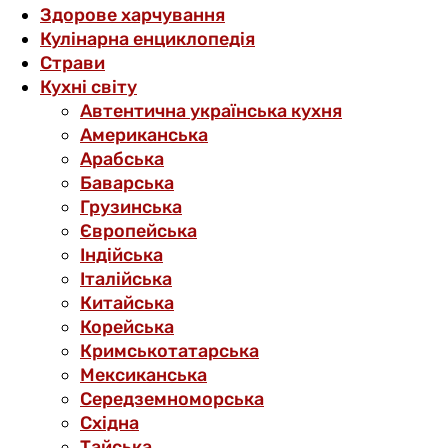
Здорове харчування
Кулінарна енциклопедія
Страви
Кухні світу
Автентична українська кухня
Американська
Арабська
Баварська
Грузинська
Європейська
Індійська
Італійська
Китайська
Корейська
Кримськотатарська
Мексиканська
Середземноморська
Східна
Тайська