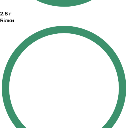
2.8
г
Білки