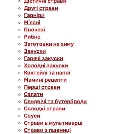
Дієтичні страви
Другі страви
Гарніри
М’ясні
Овочеві
Рибне
Заготовки на зиму
Закуски
Гарячі закуски
Холодні закуски
Коктейлі та напої
Мамині рецепти
Перші страви
Салати
Сендвічі та бутерброди
Солодкі страви
Соуси
Страви в мультиварці
Страви з пшениці