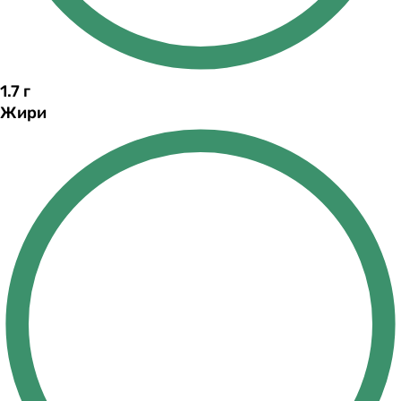
1.7
г
Жири