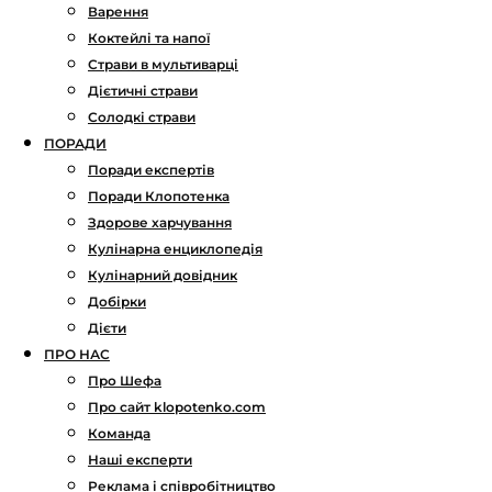
Варення
Коктейлі та напої
Страви в мультиварці
Дієтичні страви
Солодкі страви
ПОРАДИ
Поради експертів
Поради Клопотенка
Здорове харчування
Кулінарна енциклопедія
Кулінарний довідник
Добірки
Дієти
ПРО НАС
Про Шефа
Про сайт klopotenko.com
Команда
Наші експерти
Реклама і співробітництво