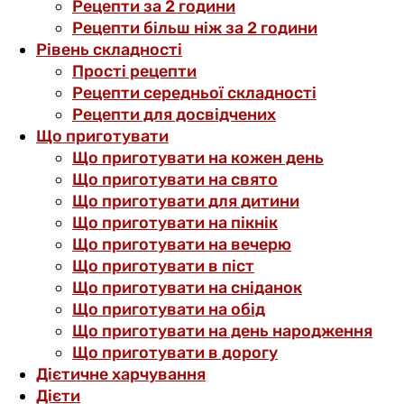
Рецепти за 2 години
Рецепти більш ніж за 2 години
Рівень складності
Прості рецепти
Рецепти середньої складності
Рецепти для досвідчених
Що приготувати
Що приготувати на кожен день
Що приготувати на свято
Що приготувати для дитини
Що приготувати на пікнік
Що приготувати на вечерю
Що приготувати в піст
Що приготувати на сніданок
Що приготувати на обід
Що приготувати на день народження
Що приготувати в дорогу
Дієтичне харчування
Дієти