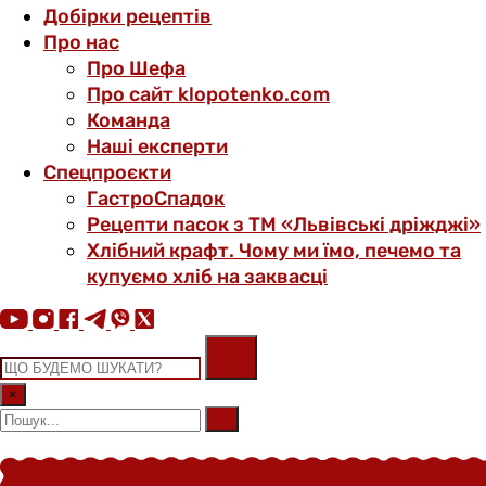
Добірки рецептів
Про нас
Про Шефа
Про сайт klopotenko.com
Команда
Наші експерти
Спецпроєкти
ГастроСпадок
Рецепти пасок з ТМ «Львівські дріжджі»
Хлібний крафт. Чому ми їмо, печемо та
купуємо хліб на заквасці
×