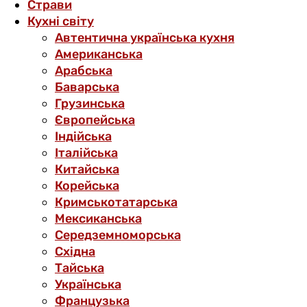
Страви
Кухні світу
Автентична українська кухня
Американська
Арабська
Баварська
Грузинська
Європейська
Індійська
Італійська
Китайська
Корейська
Кримськотатарська
Мексиканська
Середземноморська
Східна
Тайська
Українська
Французька