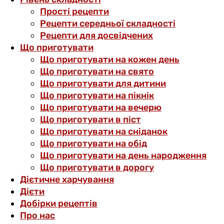
Прості рецепти
Рецепти середньої складності
Рецепти для досвідчених
Що приготувати
Що приготувати на кожен день
Що приготувати на свято
Що приготувати для дитини
Що приготувати на пікнік
Що приготувати на вечерю
Що приготувати в піст
Що приготувати на сніданок
Що приготувати на обід
Що приготувати на день народження
Що приготувати в дорогу
Дієтичне харчування
Дієти
Добірки рецептів
Про нас