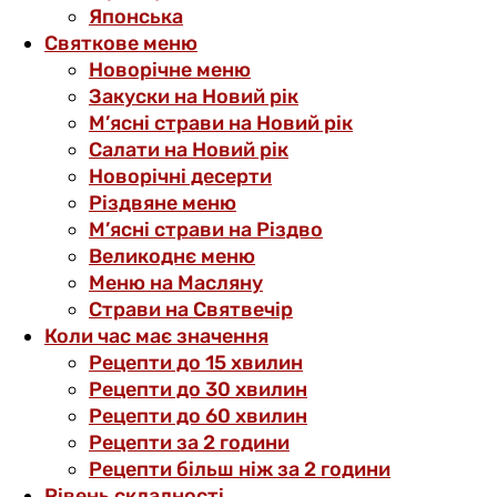
Японська
Святкове меню
Новорічне меню
Закуски на Новий рік
М’ясні страви на Новий рік
Салати на Новий рік
Новорічні десерти
Різдвяне меню
М’ясні страви на Різдво
Великоднє меню
Меню на Масляну
Страви на Святвечір
Коли час має значення
Рецепти до 15 хвилин
Рецепти до 30 хвилин
Рецепти до 60 хвилин
Рецепти за 2 години
Рецепти більш ніж за 2 години
Рівень складності