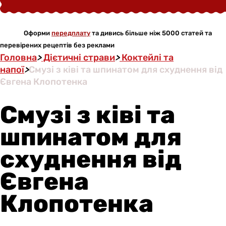
Оформи
передплату
та дивись більше ніж 5000 статей та
перевірених рецептів без реклами
Головна
>
Дієтичні страви
>
Коктейлі та
напої
>
Смузі з ківі та шпинатом для схуднення від
Євгена Клопотенка
Смузі з ківі та
шпинатом для
схуднення від
Євгена
Клопотенка