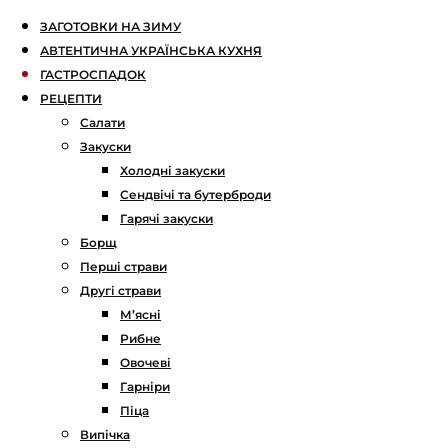
ЗАГОТОВКИ НА ЗИМУ
АВТЕНТИЧНА УКРАЇНСЬКА КУХНЯ
ГАСТРОСПАДОК
РЕЦЕПТИ
Салати
Закуски
Холодні закуски
Сендвічі та бутерброди
Гарячі закуски
Борщ
Перші страви
Другі страви
М’ясні
Рибне
Овочеві
Гарніри
Піца
Випічка