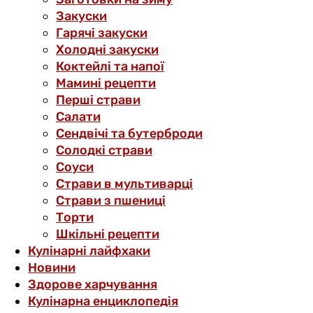
Закуски
Гарячі закуски
Холодні закуски
Коктейлі та напої
Мамині рецепти
Перші страви
Салати
Сендвічі та бутерброди
Солодкі страви
Соуси
Страви в мультиварці
Страви з пшениці
Торти
Шкільні рецепти
Кулінарні лайфхаки
Новини
Здорове харчування
Кулінарна енциклопедія