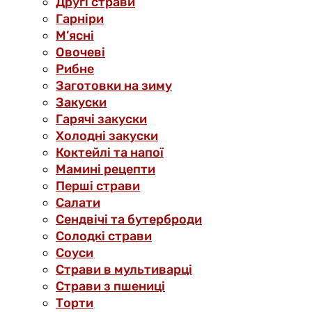
Другі страви
Гарніри
М’ясні
Овочеві
Рибне
Заготовки на зиму
Закуски
Гарячі закуски
Холодні закуски
Коктейлі та напої
Мамині рецепти
Перші страви
Салати
Сендвічі та бутерброди
Солодкі страви
Соуси
Страви в мультиварці
Страви з пшениці
Торти