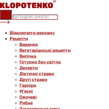
Skip
to
content
Відключити рекламу
Рецепти
Варення
Вегетаріанські рецепти
Випічка
Готуємо без світла
Десерти
Дієтичні страви
Другі страви
Гарніри
М’ясні
Овочеві
Рибне
Заготовки на зиму