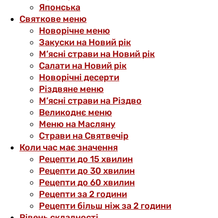
Японська
Святкове меню
Новорічне меню
Закуски на Новий рік
М’ясні страви на Новий рік
Салати на Новий рік
Новорічні десерти
Різдвяне меню
М’ясні страви на Різдво
Великоднє меню
Меню на Масляну
Страви на Святвечір
Коли час має значення
Рецепти до 15 хвилин
Рецепти до 30 хвилин
Рецепти до 60 хвилин
Рецепти за 2 години
Рецепти більш ніж за 2 години
Рівень складності