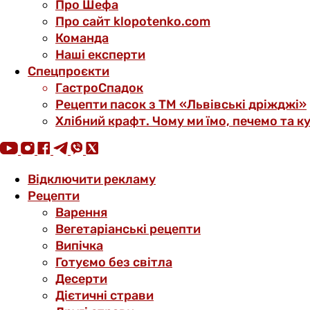
Про Шефа
Про сайт klopotenko.com
Команда
Наші експерти
Спецпроєкти
ГастроСпадок
Рецепти пасок з ТМ «Львівські дріжджі»
Хлібний крафт. Чому ми їмо, печемо та к
Відключити рекламу
Рецепти
Варення
Вегетаріанські рецепти
Випічка
Готуємо без світла
Десерти
Дієтичні страви