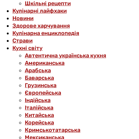
Шкільні рецепти
Кулінарні лайфхаки
Новини
Здорове харчування
Кулінарна енциклопедія
Страви
Кухні світу
Автентична українська кухня
Американська
Арабська
Баварська
Грузинська
Європейська
Індійська
Італійська
Китайська
Корейська
Кримськотатарська
Мексиканська