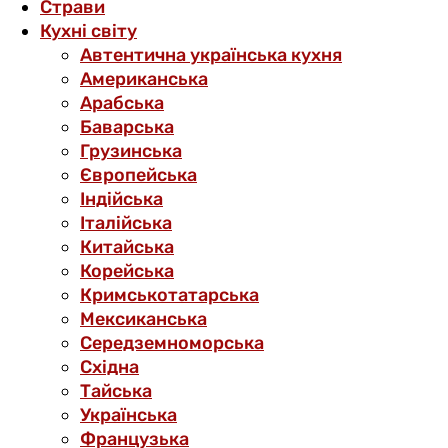
Страви
Кухні світу
Автентична українська кухня
Американська
Арабська
Баварська
Грузинська
Європейська
Індійська
Італійська
Китайська
Корейська
Кримськотатарська
Мексиканська
Середземноморська
Східна
Тайська
Українська
Французька