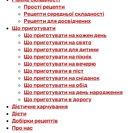
Прості рецепти
Рецепти середньої складності
Рецепти для досвідчених
Що приготувати
Що приготувати на кожен день
Що приготувати на свято
Що приготувати для дитини
Що приготувати на пікнік
Що приготувати на вечерю
Що приготувати в піст
Що приготувати на сніданок
Що приготувати на обід
Що приготувати на день народження
Що приготувати в дорогу
Дієтичне харчування
Дієти
Добірки рецептів
Про нас