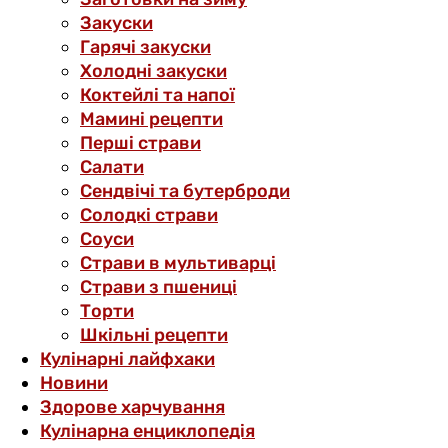
Закуски
Гарячі закуски
Холодні закуски
Коктейлі та напої
Мамині рецепти
Перші страви
Салати
Сендвічі та бутерброди
Солодкі страви
Соуси
Страви в мультиварці
Страви з пшениці
Торти
Шкільні рецепти
Кулінарні лайфхаки
Новини
Здорове харчування
Кулінарна енциклопедія