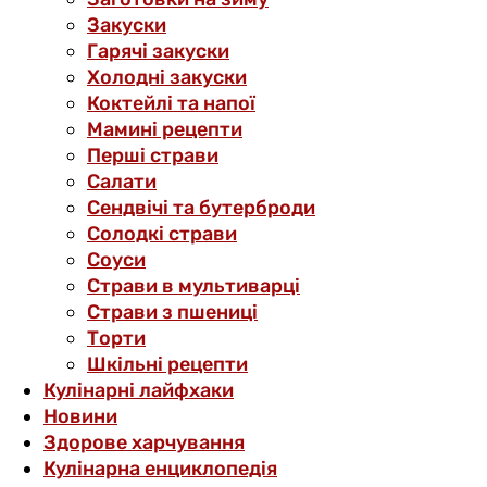
Закуски
Гарячі закуски
Холодні закуски
Коктейлі та напої
Мамині рецепти
Перші страви
Салати
Сендвічі та бутерброди
Солодкі страви
Соуси
Страви в мультиварці
Страви з пшениці
Торти
Шкільні рецепти
Кулінарні лайфхаки
Новини
Здорове харчування
Кулінарна енциклопедія