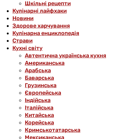
Шкільні рецепти
Кулінарні лайфхаки
Новини
Здорове харчування
Кулінарна енциклопедія
Страви
Кухні світу
Автентична українська кухня
Американська
Арабська
Баварська
Грузинська
Європейська
Індійська
Італійська
Китайська
Корейська
Кримськотатарська
Мексиканська