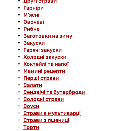
Другі страви
Гарніри
М’ясні
Овочеві
Рибне
Заготовки на зиму
Закуски
Гарячі закуски
Холодні закуски
Коктейлі та напої
Мамині рецепти
Перші страви
Салати
Сендвічі та бутерброди
Солодкі страви
Соуси
Страви в мультиварці
Страви з пшениці
Торти