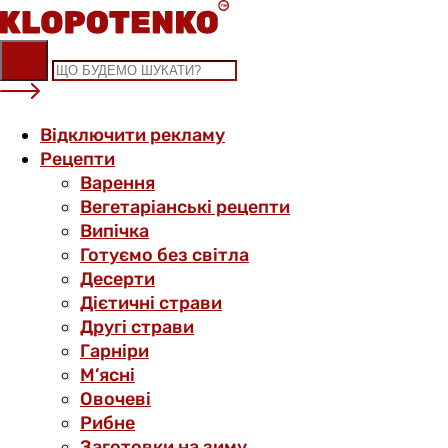
Skip
to
content
Відключити рекламу
Рецепти
Варення
Вегетаріанські рецепти
Випічка
Готуємо без світла
Десерти
Дієтичні страви
Другі страви
Гарніри
М’ясні
Овочеві
Рибне
Заготовки на зиму