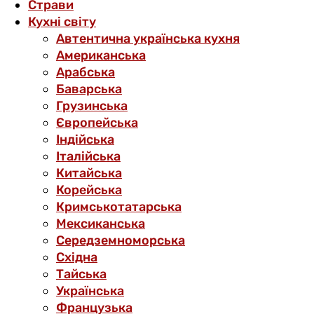
Страви
Кухні світу
Автентична українська кухня
Американська
Арабська
Баварська
Грузинська
Європейська
Індійська
Італійська
Китайська
Корейська
Кримськотатарська
Мексиканська
Середземноморська
Східна
Тайська
Українська
Французька