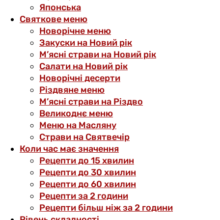
Японська
Святкове меню
Новорічне меню
Закуски на Новий рік
М’ясні страви на Новий рік
Салати на Новий рік
Новорічні десерти
Різдвяне меню
М’ясні страви на Різдво
Великоднє меню
Меню на Масляну
Страви на Святвечір
Коли час має значення
Рецепти до 15 хвилин
Рецепти до 30 хвилин
Рецепти до 60 хвилин
Рецепти за 2 години
Рецепти більш ніж за 2 години
Рівень складності