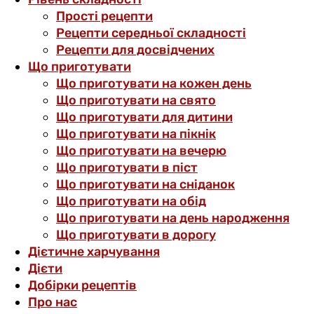
Прості рецепти
Рецепти середньої складності
Рецепти для досвідчених
Що приготувати
Що приготувати на кожен день
Що приготувати на свято
Що приготувати для дитини
Що приготувати на пікнік
Що приготувати на вечерю
Що приготувати в піст
Що приготувати на сніданок
Що приготувати на обід
Що приготувати на день народження
Що приготувати в дорогу
Дієтичне харчування
Дієти
Добірки рецептів
Про нас