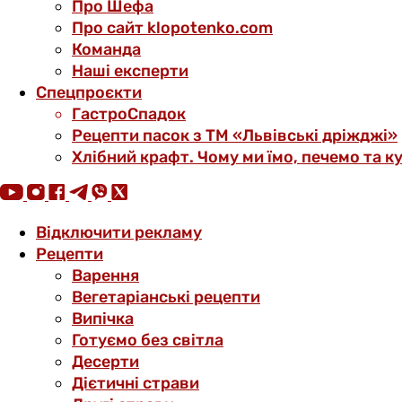
Про Шефа
Про сайт klopotenko.com
Команда
Наші експерти
Спецпроєкти
ГастроСпадок
Рецепти пасок з ТМ «Львівські дріжджі»
Хлібний крафт. Чому ми їмо, печемо та к
Відключити рекламу
Рецепти
Варення
Вегетаріанські рецепти
Випічка
Готуємо без світла
Десерти
Дієтичні страви