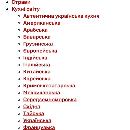
Страви
Кухні світу
Автентична українська кухня
Американська
Арабська
Баварська
Грузинська
Європейська
Індійська
Італійська
Китайська
Корейська
Кримськотатарська
Мексиканська
Середземноморська
Східна
Тайська
Українська
Французька