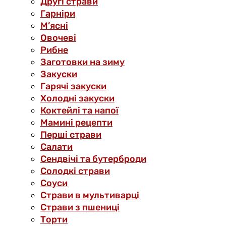
Другі страви
Гарніри
М’ясні
Овочеві
Рибне
Заготовки на зиму
Закуски
Гарячі закуски
Холодні закуски
Коктейлі та напої
Мамині рецепти
Перші страви
Салати
Сендвічі та бутерброди
Солодкі страви
Соуси
Страви в мультиварці
Страви з пшениці
Торти