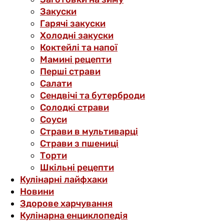
Закуски
Гарячі закуски
Холодні закуски
Коктейлі та напої
Мамині рецепти
Перші страви
Салати
Сендвічі та бутерброди
Солодкі страви
Соуси
Страви в мультиварці
Страви з пшениці
Торти
Шкільні рецепти
Кулінарні лайфхаки
Новини
Здорове харчування
Кулінарна енциклопедія