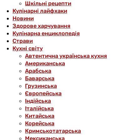
Шкільні рецепти
Кулінарні лайфхаки
Новини
Здорове харчування
Кулінарна енциклопедія
Страви
Кухні світу
Автентична українська кухня
Американська
Арабська
Баварська
Грузинська
Європейська
Індійська
Італійська
Китайська
Корейська
Кримськотатарська
Мексиканська