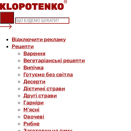
Skip
to
content
Відключити рекламу
Рецепти
Варення
Вегетаріанські рецепти
Випічка
Готуємо без світла
Десерти
Дієтичні страви
Другі страви
Гарніри
М’ясні
Овочеві
Рибне
Заготовки на зиму