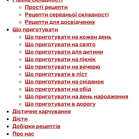
Прості рецепти
Рецепти середньої складності
Рецепти для досвідчених
Що приготувати
Що приготувати на кожен день
Що приготувати на свято
Що приготувати для дитини
Що приготувати на пікнік
Що приготувати на вечерю
Що приготувати в піст
Що приготувати на сніданок
Що приготувати на обід
Що приготувати на день народження
Що приготувати в дорогу
Дієтичне харчування
Дієти
Добірки рецептів
Про нас