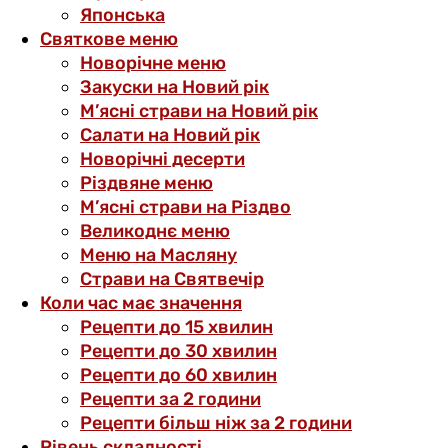
Японська
Святкове меню
Новорічне меню
Закуски на Новий рік
М’ясні страви на Новий рік
Салати на Новий рік
Новорічні десерти
Різдвяне меню
М’ясні страви на Різдво
Великоднє меню
Меню на Масляну
Страви на Святвечір
Коли час має значення
Рецепти до 15 хвилин
Рецепти до 30 хвилин
Рецепти до 60 хвилин
Рецепти за 2 години
Рецепти більш ніж за 2 години
Рівень складності