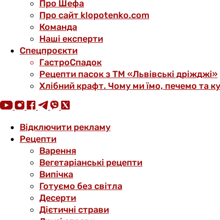
Про Шефа
Про сайт klopotenko.com
Команда
Наші експерти
Спецпроєкти
ГастроСпадок
Рецепти пасок з ТМ «Львівські дріжджі»
Хлібний крафт. Чому ми їмо, печемо та к
Відключити рекламу
Рецепти
Варення
Вегетаріанські рецепти
Випічка
Готуємо без світла
Десерти
Дієтичні страви