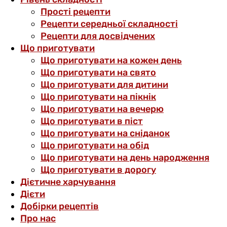
Прості рецепти
Рецепти середньої складності
Рецепти для досвідчених
Що приготувати
Що приготувати на кожен день
Що приготувати на свято
Що приготувати для дитини
Що приготувати на пікнік
Що приготувати на вечерю
Що приготувати в піст
Що приготувати на сніданок
Що приготувати на обід
Що приготувати на день народження
Що приготувати в дорогу
Дієтичне харчування
Дієти
Добірки рецептів
Про нас