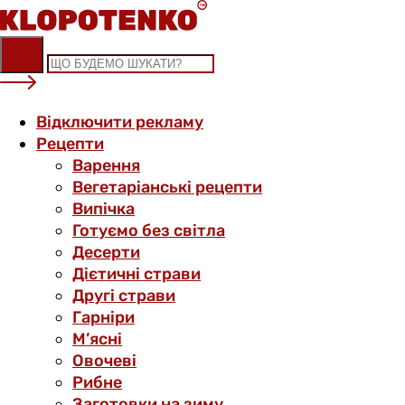
Skip
to
content
Відключити рекламу
Рецепти
Варення
Вегетаріанські рецепти
Випічка
Готуємо без світла
Десерти
Дієтичні страви
Другі страви
Гарніри
М’ясні
Овочеві
Рибне
Заготовки на зиму