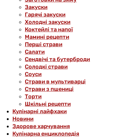
Закуски
Гарячі закуски
Холодні закуски
Коктейлі та напої
Мамині рецепти
Перші страви
Салати
Сендвічі та бутерброди
Солодкі страви
Соуси
Страви в мультиварці
Страви з пшениці
Торти
Шкільні рецепти
Кулінарні лайфхаки
Новини
Здорове харчування
Кулінарна енциклопедія