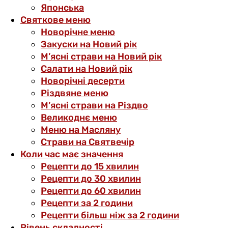
Японська
Святкове меню
Новорічне меню
Закуски на Новий рік
М’ясні страви на Новий рік
Салати на Новий рік
Новорічні десерти
Різдвяне меню
М’ясні страви на Різдво
Великоднє меню
Меню на Масляну
Страви на Святвечір
Коли час має значення
Рецепти до 15 хвилин
Рецепти до 30 хвилин
Рецепти до 60 хвилин
Рецепти за 2 години
Рецепти більш ніж за 2 години
Рівень складності