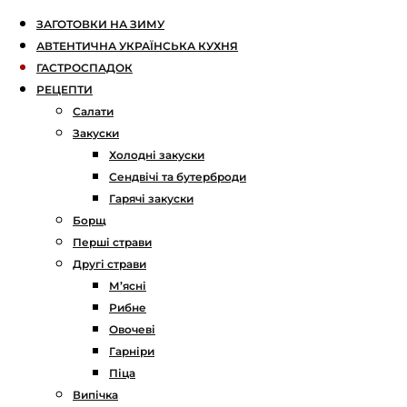
ЗАГОТОВКИ НА ЗИМУ
АВТЕНТИЧНА УКРАЇНСЬКА КУХНЯ
ГАСТРОСПАДОК
РЕЦЕПТИ
Салати
Закуски
Холодні закуски
Сендвічі та бутерброди
Гарячі закуски
Борщ
Перші страви
Другі страви
М’ясні
Рибне
Овочеві
Гарніри
Піца
Випічка