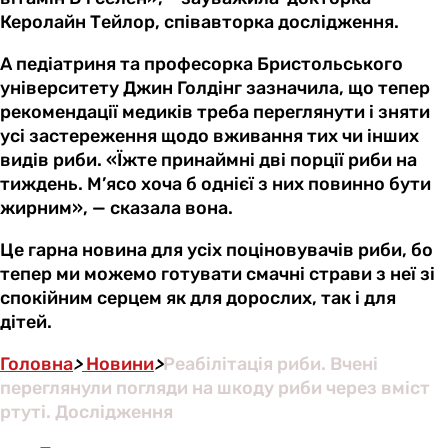
Керолайн Тейлор, співавторка дослідження.
А педіатриня та професорка Бристольського
університету Джин Голдінг зазначила, що тепер
рекомендації медиків треба переглянути і зняти
усі застереження щодо вживання тих чи інших
видів риби. «Їжте принаймні дві порції риби на
тиждень. М’ясо хоча б однієї з них повинно бути
жирним», — сказала вона.
Це гарна новина для усіх поціновувачів риби, бо
тепер ми можемо готувати смачні страви з неї зі
спокійним серцем як для дорослих, так і для
дітей.
Головна
>
Новини
>
Реабілітація риби. Вчені
переглянули погляди на шкоду риби через вміст
ртуті. Дослідження