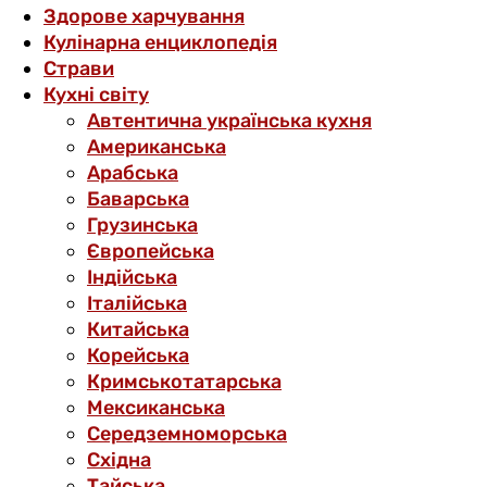
Здорове харчування
Кулінарна енциклопедія
Страви
Кухні світу
Автентична українська кухня
Американська
Арабська
Баварська
Грузинська
Європейська
Індійська
Італійська
Китайська
Корейська
Кримськотатарська
Мексиканська
Середземноморська
Східна
Тайська