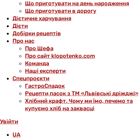
Що приготувати на день народження
Що приготувати в дорогу
Дієтичне харчування
Дієти
Добірки рецептів
Про нас
Про Шефа
Про сайт klopotenko.com
Команда
Наші експерти
Спецпроєкти
ГастроСпадок
Рецепти пасок з ТМ «Львівські дріжджі»
Хлібний крафт. Чому ми їмо, печемо та
купуємо хліб на заквасці
Увійти
UA