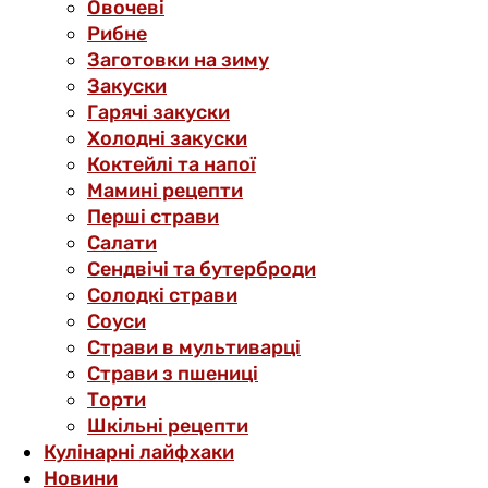
Овочеві
Рибне
Заготовки на зиму
Закуски
Гарячі закуски
Холодні закуски
Коктейлі та напої
Мамині рецепти
Перші страви
Салати
Сендвічі та бутерброди
Солодкі страви
Соуси
Страви в мультиварці
Страви з пшениці
Торти
Шкільні рецепти
Кулінарні лайфхаки
Новини