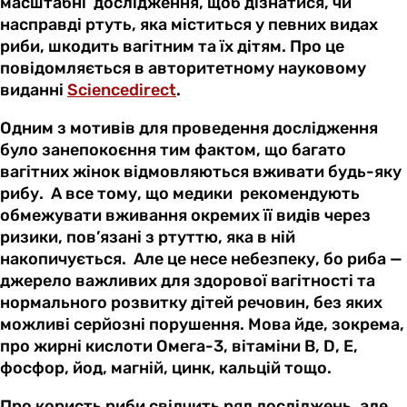
масштабні дослідження, щоб дізнатися, чи
насправді ртуть, яка міститься у певних видах
риби, шкодить вагітним та їх дітям. Про це
повідомляється в авторитетному науковому
виданні
Sciencedirect
.
Одним з мотивів для проведення дослідження
було занепокоєння тим фактом, що багато
вагітних жінок відмовляються вживати будь-яку
рибу. А все тому, що медики рекомендують
обмежувати вживання окремих її видів через
ризики, пов’язані з ртуттю, яка в ній
накопичується. Але це несе небезпеку, бо риба —
джерело важливих для здорової вагітності та
нормального розвитку дітей речовин, без яких
можливі серйозні порушення. Мова йде, зокрема,
про жирні кислоти Омега-3, вітаміни В, D, Е,
фосфор, йод, магній, цинк, кальцій тощо.
Про користь риби свідчить ряд досліджень, але