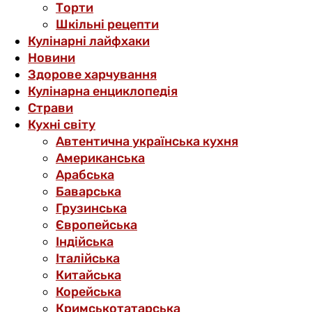
Торти
Шкільні рецепти
Кулінарні лайфхаки
Новини
Здорове харчування
Кулінарна енциклопедія
Страви
Кухні світу
Автентична українська кухня
Американська
Арабська
Баварська
Грузинська
Європейська
Індійська
Італійська
Китайська
Корейська
Кримськотатарська