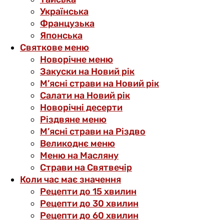
Українська
Французька
Японська
Святкове меню
Новорічне меню
Закуски на Новий рік
М’ясні страви на Новий рік
Салати на Новий рік
Новорічні десерти
Різдвяне меню
М’ясні страви на Різдво
Великоднє меню
Меню на Масляну
Страви на Святвечір
Коли час має значення
Рецепти до 15 хвилин
Рецепти до 30 хвилин
Рецепти до 60 хвилин