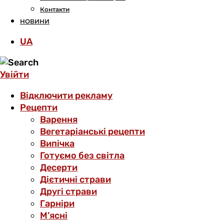
Контакти
НОВИНИ
UA
Увійти
Відключити рекламу
Рецепти
Варення
Вегетаріанські рецепти
Випічка
Готуємо без світла
Десерти
Дієтичні страви
Другі страви
Гарніри
М’ясні