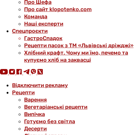
Про Шефа
Про сайт klopotenko.com
Команда
Наші експерти
Спецпроєкти
ГастроСпадок
Рецепти пасок з ТМ «Львівські дріжджі»
Хлібний крафт. Чому ми їмо, печемо та
купуємо хліб на заквасці
Відключити рекламу
Рецепти
Варення
Вегетаріанські рецепти
Випічка
Готуємо без світла
Десерти