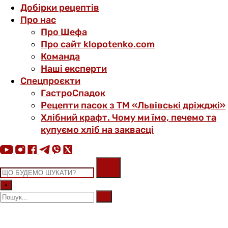
Добірки рецептів
Про нас
Про Шефа
Про сайт klopotenko.com
Команда
Наші експерти
Спецпроєкти
ГастроСпадок
Рецепти пасок з ТМ «Львівські дріжджі»
Хлібний крафт. Чому ми їмо, печемо та
купуємо хліб на заквасці
×