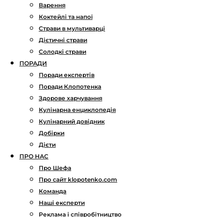
Варення
Коктейлі та напої
Страви в мультиварці
Дієтичні страви
Солодкі страви
ПОРАДИ
Поради експертів
Поради Клопотенка
Здорове харчування
Кулінарна енциклопедія
Кулінарний довідник
Добірки
Дієти
ПРО НАС
Про Шефа
Про сайт klopotenko.com
Команда
Наші експерти
Реклама і співробітництво