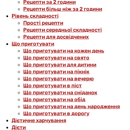
Рецепти за 2 години
Рецепти більш ніж за 2 години
Рівень складності
Прості рецепти
Рецепти середньої складності
Рецепти для досвідчених
Що приготувати
Що приготувати на кожен день
Що приготувати на свято
Що приготувати для дитини
Що приготувати на пікнік
Що приготувати на вечерю
Що приготувати в піст
Що приготувати на сніданок
Що приготувати на обід
Що приготувати на день народження
Що приготувати в дорогу
Дієтичне харчування
Дієти