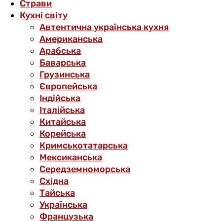
Страви
Кухні світу
Автентична українська кухня
Американська
Арабська
Баварська
Грузинська
Європейська
Індійська
Італійська
Китайська
Корейська
Кримськотатарська
Мексиканська
Середземноморська
Східна
Тайська
Українська
Французька