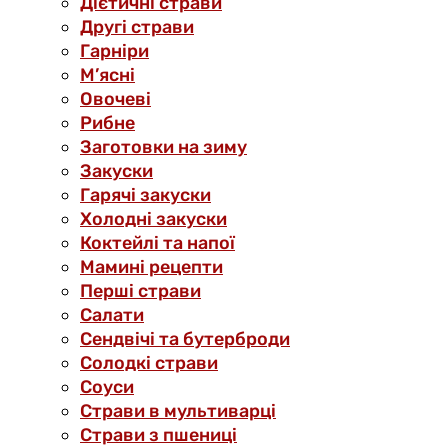
Дієтичні страви
Другі страви
Гарніри
М’ясні
Овочеві
Рибне
Заготовки на зиму
Закуски
Гарячі закуски
Холодні закуски
Коктейлі та напої
Мамині рецепти
Перші страви
Салати
Сендвічі та бутерброди
Солодкі страви
Соуси
Страви в мультиварці
Страви з пшениці