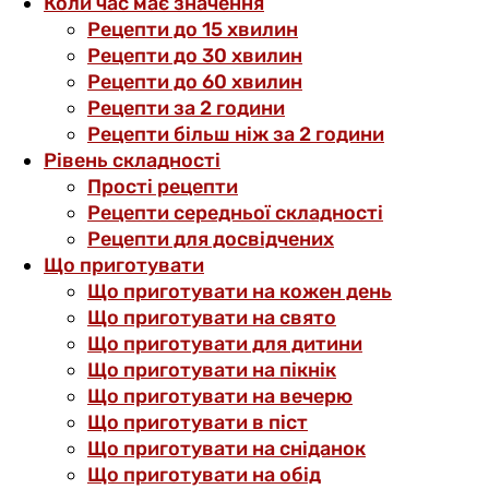
Коли час має значення
Рецепти до 15 хвилин
Рецепти до 30 хвилин
Рецепти до 60 хвилин
Рецепти за 2 години
Рецепти більш ніж за 2 години
Рівень складності
Прості рецепти
Рецепти середньої складності
Рецепти для досвідчених
Що приготувати
Що приготувати на кожен день
Що приготувати на свято
Що приготувати для дитини
Що приготувати на пікнік
Що приготувати на вечерю
Що приготувати в піст
Що приготувати на сніданок
Що приготувати на обід