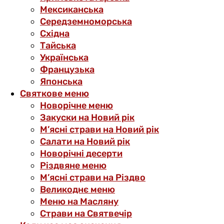
Мексиканська
Середземноморська
Східна
Тайська
Українська
Французька
Японська
Святкове меню
Новорічне меню
Закуски на Новий рік
М’ясні страви на Новий рік
Салати на Новий рік
Новорічні десерти
Різдвяне меню
М’ясні страви на Різдво
Великоднє меню
Меню на Масляну
Страви на Святвечір