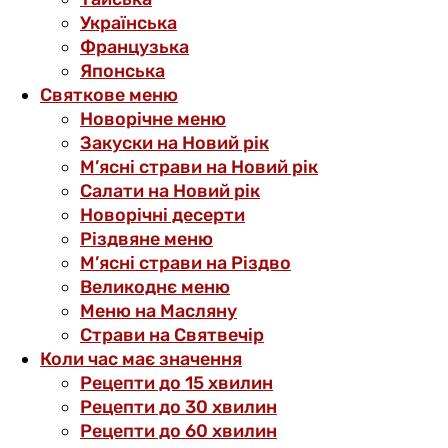
Українська
Французька
Японська
Святкове меню
Новорічне меню
Закуски на Новий рік
М’ясні страви на Новий рік
Салати на Новий рік
Новорічні десерти
Різдвяне меню
М’ясні страви на Різдво
Великоднє меню
Меню на Масляну
Страви на Святвечір
Коли час має значення
Рецепти до 15 хвилин
Рецепти до 30 хвилин
Рецепти до 60 хвилин