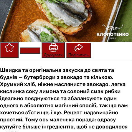
Зберегти
Оцінити
Друкувати
Поділитись
Швидка та оригінальна закуска до свята та
буднів — бутерброди з авокадо та кількою.
Хрумкий хліб, ніжне маслянисте авокадо, легка
кислинка соку лимона та солоний смак рибки
ідеально поєднуються та збалансують один
одного в абсолютно магічний спосіб, так що вам
хочеться з’їсти ще, і ще. Рецепт надзвичайно
простий. Тому ось маленька порада: одразу
купуйте більше інгредієнтів, щоб не доводилося