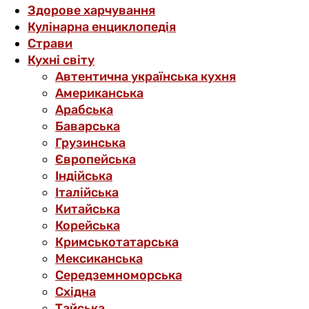
Здорове харчування
Кулінарна енциклопедія
Страви
Кухні світу
Автентична українська кухня
Американська
Арабська
Баварська
Грузинська
Європейська
Індійська
Італійська
Китайська
Корейська
Кримськотатарська
Мексиканська
Середземноморська
Східна
Тайська