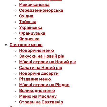
Мексиканська
Середземноморська
Східна
Тайська
Українська
Французька
Японська
Святкове меню
Новорічне меню
Закуски на Новий рік
М’ясні страви на Новий рік
Салати на Новий рік
Новорічні десерти
Різдвяне меню
М’ясні страви на Різдво
Великоднє меню
Меню на Масляну
Страви на Святвечір