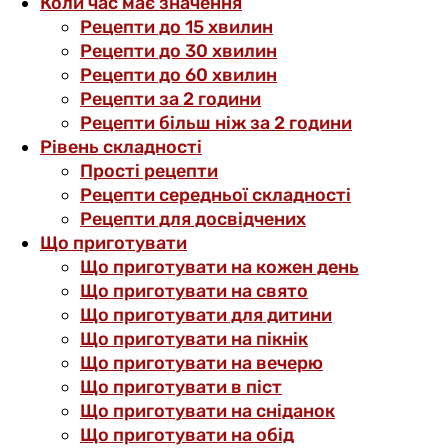
Коли час має значення
Рецепти до 15 хвилин
Рецепти до 30 хвилин
Рецепти до 60 хвилин
Рецепти за 2 години
Рецепти більш ніж за 2 години
Рівень складності
Прості рецепти
Рецепти середньої складності
Рецепти для досвідчених
Що приготувати
Що приготувати на кожен день
Що приготувати на свято
Що приготувати для дитини
Що приготувати на пікнік
Що приготувати на вечерю
Що приготувати в піст
Що приготувати на сніданок
Що приготувати на обід