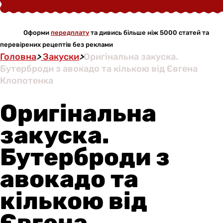
Оформи
передплату
та дивись більше ніж 5000 статей та
перевірених рецептів без реклами
Головна
>
Закуски
>
Оригінальна закуска.
Бутерброди з авокадо та кількою від Євгена
Клопотенка
Оригінальна
закуска.
Бутерброди з
авокадо та
кількою від
Євгена