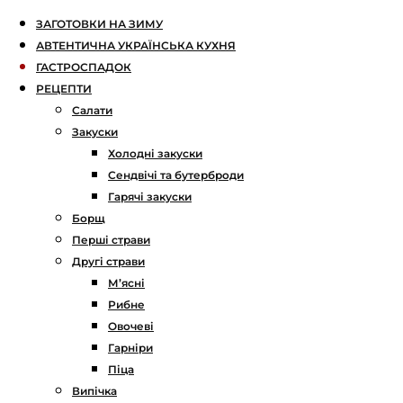
ЗАГОТОВКИ НА ЗИМУ
АВТЕНТИЧНА УКРАЇНСЬКА КУХНЯ
ГАСТРОСПАДОК
РЕЦЕПТИ
Салати
Закуски
Холодні закуски
Сендвічі та бутерброди
Гарячі закуски
Борщ
Перші страви
Другі страви
М’ясні
Рибне
Овочеві
Гарніри
Піца
Випічка