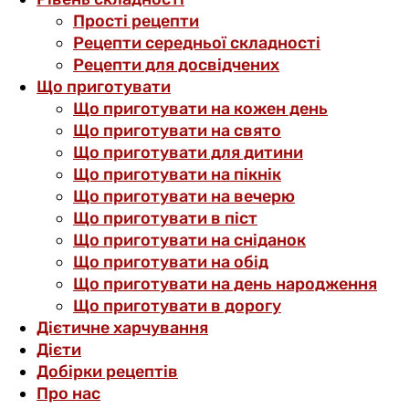
Прості рецепти
Рецепти середньої складності
Рецепти для досвідчених
Що приготувати
Що приготувати на кожен день
Що приготувати на свято
Що приготувати для дитини
Що приготувати на пікнік
Що приготувати на вечерю
Що приготувати в піст
Що приготувати на сніданок
Що приготувати на обід
Що приготувати на день народження
Що приготувати в дорогу
Дієтичне харчування
Дієти
Добірки рецептів
Про нас