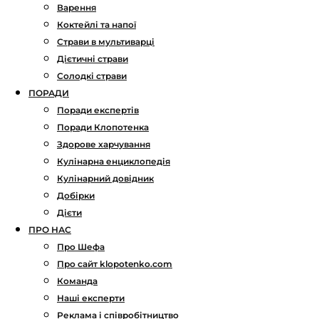
Варення
Коктейлі та напої
Страви в мультиварці
Дієтичні страви
Солодкі страви
ПОРАДИ
Поради експертів
Поради Клопотенка
Здорове харчування
Кулінарна енциклопедія
Кулінарний довідник
Добірки
Дієти
ПРО НАС
Про Шефа
Про сайт klopotenko.com
Команда
Наші експерти
Реклама і співробітництво