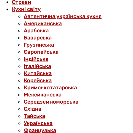
Страви
Кухні світу
Автентична українська кухня
Американська
Арабська
Баварська
Грузинська
Європейська
Індійська
Італійська
Китайська
Корейська
Кримськотатарська
Мексиканська
Середземноморська
Східна
Тайська
Українська
Французька