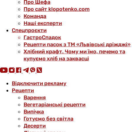
Про Шефа
Про сайт klopotenko.com
Команда
Наші експерти
Спецпроєкти
ГастроСпадок
Рецепти пасок з ТМ «Львівські дріжджі»
Хлібний крафт. Чому ми їмо, печемо та
купуємо хліб на заквасці
Відключити рекламу
Рецепти
Варення
Вегетаріанські рецепти
Випічка
Готуємо без світла
Десерти