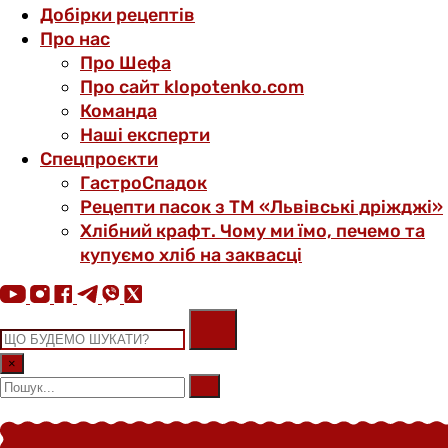
Добірки рецептів
Про нас
Про Шефа
Про сайт klopotenko.com
Команда
Наші експерти
Спецпроєкти
ГастроСпадок
Рецепти пасок з ТМ «Львівські дріжджі»
Хлібний крафт. Чому ми їмо, печемо та
купуємо хліб на заквасці
×