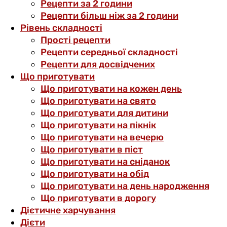
Рецепти за 2 години
Рецепти більш ніж за 2 години
Рівень складності
Прості рецепти
Рецепти середньої складності
Рецепти для досвідчених
Що приготувати
Що приготувати на кожен день
Що приготувати на свято
Що приготувати для дитини
Що приготувати на пікнік
Що приготувати на вечерю
Що приготувати в піст
Що приготувати на сніданок
Що приготувати на обід
Що приготувати на день народження
Що приготувати в дорогу
Дієтичне харчування
Дієти