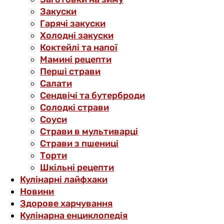
Закуски
Гарячі закуски
Холодні закуски
Коктейлі та напої
Мамині рецепти
Перші страви
Салати
Сендвічі та бутерброди
Солодкі страви
Соуси
Страви в мультиварці
Страви з пшениці
Торти
Шкільні рецепти
Кулінарні лайфхаки
Новини
Здорове харчування
Кулінарна енциклопедія