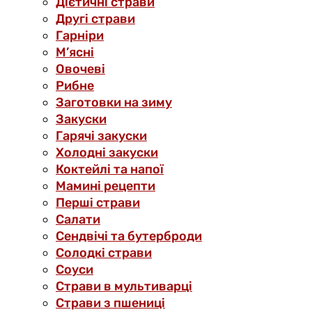
Дієтичні страви
Другі страви
Гарніри
М’ясні
Овочеві
Рибне
Заготовки на зиму
Закуски
Гарячі закуски
Холодні закуски
Коктейлі та напої
Мамині рецепти
Перші страви
Салати
Сендвічі та бутерброди
Солодкі страви
Соуси
Страви в мультиварці
Страви з пшениці