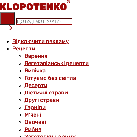
Skip
to
content
Відключити рекламу
Рецепти
Варення
Вегетаріанські рецепти
Випічка
Готуємо без світла
Десерти
Дієтичні страви
Другі страви
Гарніри
М’ясні
Овочеві
Рибне
Заготовки на зиму