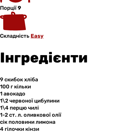
Порції
9
Складність
Easy
Інгредієнти
9 скибок
хліба
100 г
кільки
1 авокадо
1\2 червоної
цибулини
1\4 перцю
чилі
1-2 ст.
л.
оливкової олії
сік половини
лимона
4 гілочки
кінзи