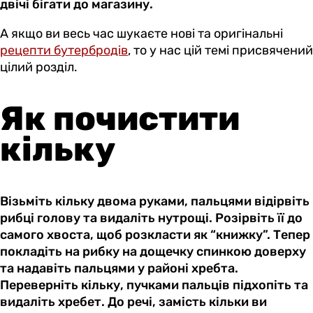
двічі бігати до магазину.
А якщо ви весь час шукаєте нові та оригінальні
рецепти бутербродів
, то у нас цій темі присвячений
цілий розділ.
Як почистити
кільку
Візьміть кільку двома руками, пальцями відірвіть
рибці голову та видаліть нутрощі. Розірвіть її до
самого хвоста, щоб розкласти як “книжку”. Тепер
покладіть на рибку на дощечку спинкою доверху
та надавіть пальцями у районі хребта.
Переверніть кільку, пучками пальців підхопіть та
видаліть хребет. До речі, замість кільки ви