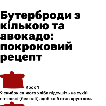
Бутерброди з
кількою та
авокадо:
покроковий
рецепт
Крок 1
9 скибок свіжого хліба підсушіть на сухій
пательні (без олії), щоб хліб став хрустким.