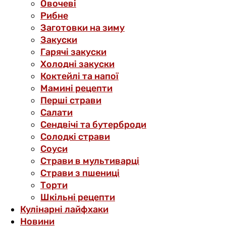
Овочеві
Рибне
Заготовки на зиму
Закуски
Гарячі закуски
Холодні закуски
Коктейлі та напої
Мамині рецепти
Перші страви
Салати
Сендвічі та бутерброди
Солодкі страви
Соуси
Страви в мультиварці
Страви з пшениці
Торти
Шкільні рецепти
Кулінарні лайфхаки
Новини