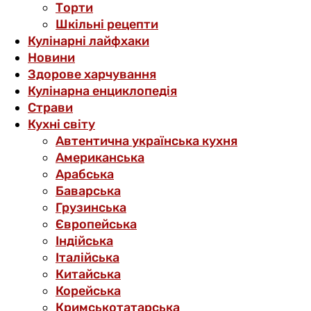
Торти
Шкільні рецепти
Кулінарні лайфхаки
Новини
Здорове харчування
Кулінарна енциклопедія
Страви
Кухні світу
Автентична українська кухня
Американська
Арабська
Баварська
Грузинська
Європейська
Індійська
Італійська
Китайська
Корейська
Кримськотатарська