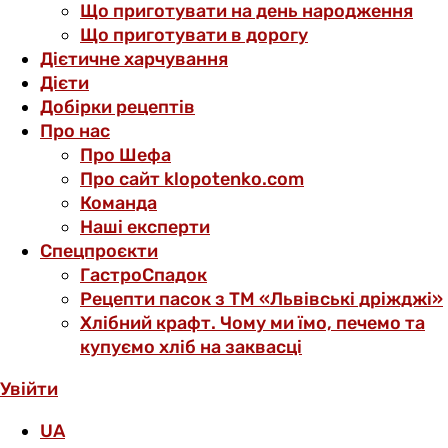
Що приготувати на день народження
Що приготувати в дорогу
Дієтичне харчування
Дієти
Добірки рецептів
Про нас
Про Шефа
Про сайт klopotenko.com
Команда
Наші експерти
Спецпроєкти
ГастроСпадок
Рецепти пасок з ТМ «Львівські дріжджі»
Хлібний крафт. Чому ми їмо, печемо та
купуємо хліб на заквасці
Увійти
UA