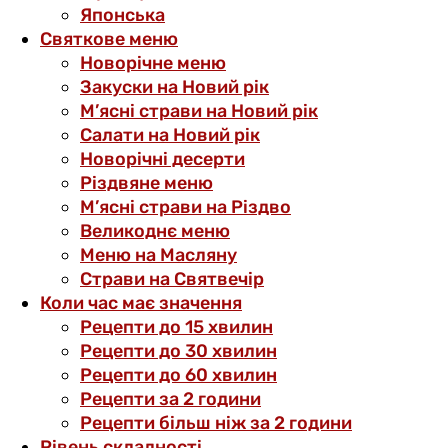
Японська
Святкове меню
Новорічне меню
Закуски на Новий рік
М’ясні страви на Новий рік
Салати на Новий рік
Новорічні десерти
Різдвяне меню
М’ясні страви на Різдво
Великоднє меню
Меню на Масляну
Страви на Святвечір
Коли час має значення
Рецепти до 15 хвилин
Рецепти до 30 хвилин
Рецепти до 60 хвилин
Рецепти за 2 години
Рецепти більш ніж за 2 години
Рівень складності