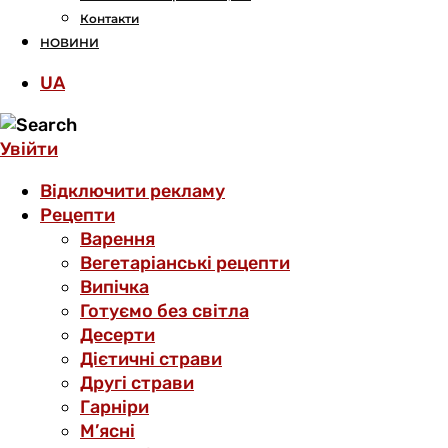
Контакти
НОВИНИ
UA
Увійти
Відключити рекламу
Рецепти
Варення
Вегетаріанські рецепти
Випічка
Готуємо без світла
Десерти
Дієтичні страви
Другі страви
Гарніри
М’ясні