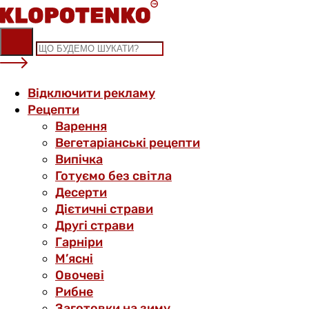
Skip
to
content
Відключити рекламу
Рецепти
Варення
Вегетаріанські рецепти
Випічка
Готуємо без світла
Десерти
Дієтичні страви
Другі страви
Гарніри
М’ясні
Овочеві
Рибне
Заготовки на зиму