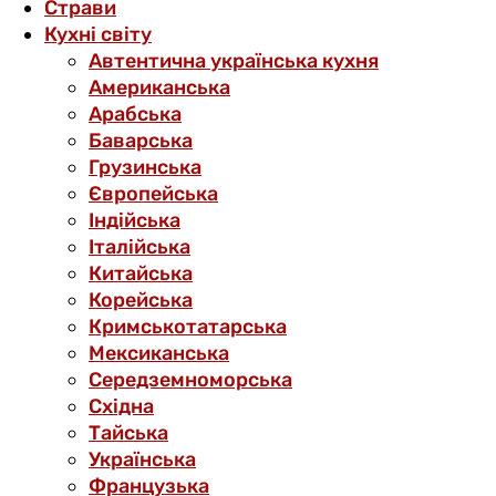
Страви
Кухні світу
Автентична українська кухня
Американська
Арабська
Баварська
Грузинська
Європейська
Індійська
Італійська
Китайська
Корейська
Кримськотатарська
Мексиканська
Середземноморська
Східна
Тайська
Українська
Французька