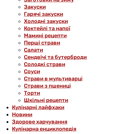
Закуски
Гарячі закуски
Холодні закуски
Коктейлі та напої
Мамині рецепти
Перші страви
Салати
Сендвічі та бутерброди
Солодкі страви
Соуси
Страви в мультиварці
Страви з пшениці
Торти
Шкільні рецепти
Кулінарні лайфхаки
Новини
Здорове харчування
Кулінарна енциклопедія