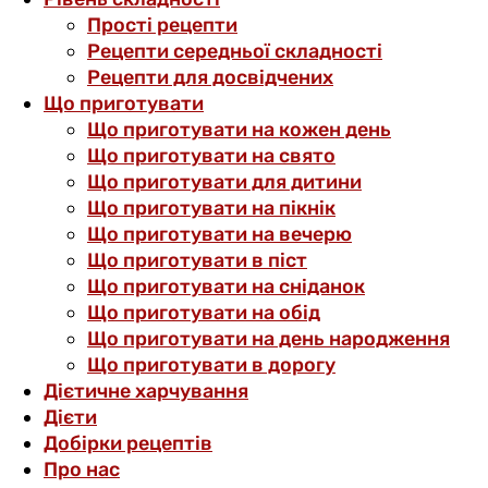
Прості рецепти
Рецепти середньої складності
Рецепти для досвідчених
Що приготувати
Що приготувати на кожен день
Що приготувати на свято
Що приготувати для дитини
Що приготувати на пікнік
Що приготувати на вечерю
Що приготувати в піст
Що приготувати на сніданок
Що приготувати на обід
Що приготувати на день народження
Що приготувати в дорогу
Дієтичне харчування
Дієти
Добірки рецептів
Про нас