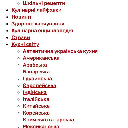
Шкільні рецепти
Кулінарні лайфхаки
Новини
Здорове харчування
Кулінарна енциклопедія
Страви
Кухні світу
Автентична українська кухня
Американська
Арабська
Баварська
Грузинська
Європейська
Індійська
Італійська
Китайська
Корейська
Кримськотатарська
Мексиканська