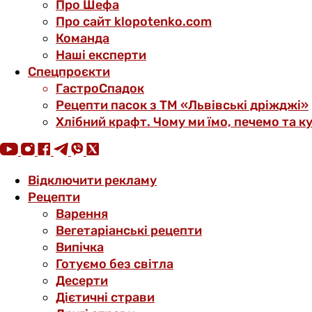
Про Шефа
Про сайт klopotenko.com
Команда
Наші експерти
Спецпроєкти
ГастроСпадок
Рецепти пасок з ТМ «Львівські дріжджі»
Хлібний крафт. Чому ми їмо, печемо та к
Відключити рекламу
Рецепти
Варення
Вегетаріанські рецепти
Випічка
Готуємо без світла
Десерти
Дієтичні страви