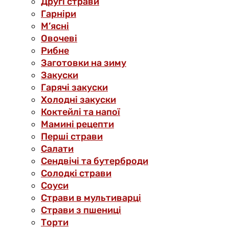
Другі страви
Гарніри
М’ясні
Овочеві
Рибне
Заготовки на зиму
Закуски
Гарячі закуски
Холодні закуски
Коктейлі та напої
Мамині рецепти
Перші страви
Салати
Сендвічі та бутерброди
Солодкі страви
Соуси
Страви в мультиварці
Страви з пшениці
Торти