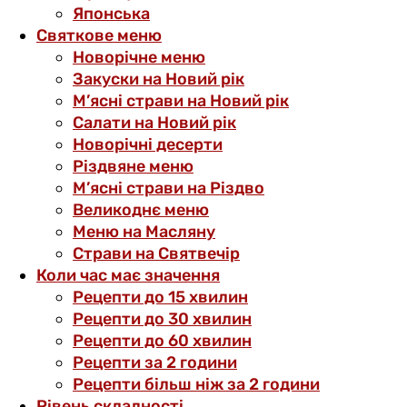
Японська
Святкове меню
Новорічне меню
Закуски на Новий рік
М’ясні страви на Новий рік
Салати на Новий рік
Новорічні десерти
Різдвяне меню
М’ясні страви на Різдво
Великоднє меню
Меню на Масляну
Страви на Святвечір
Коли час має значення
Рецепти до 15 хвилин
Рецепти до 30 хвилин
Рецепти до 60 хвилин
Рецепти за 2 години
Рецепти більш ніж за 2 години
Рівень складності