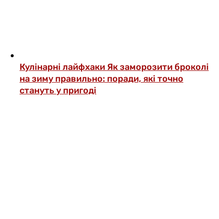
Кулінарні лайфхаки
Як заморозити броколі
на зиму правильно: поради, які точно
стануть у пригоді