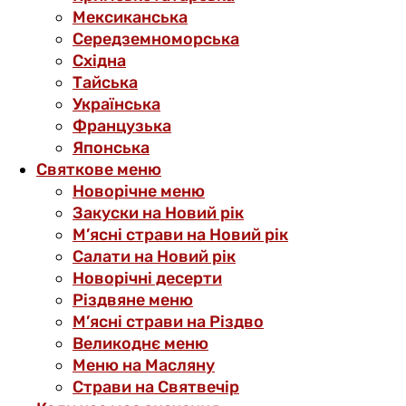
Мексиканська
Середземноморська
Східна
Тайська
Українська
Французька
Японська
Святкове меню
Новорічне меню
Закуски на Новий рік
М’ясні страви на Новий рік
Салати на Новий рік
Новорічні десерти
Різдвяне меню
М’ясні страви на Різдво
Великоднє меню
Меню на Масляну
Страви на Святвечір