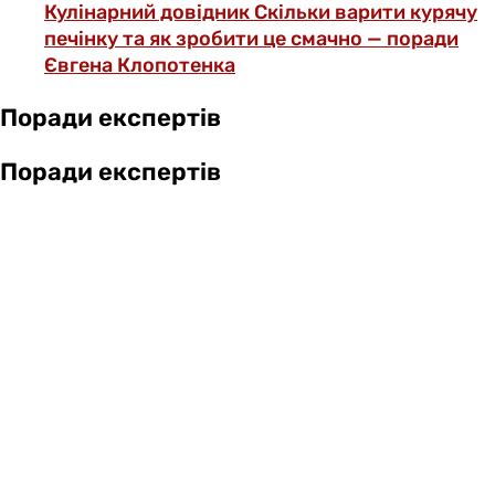
Кулінарний довідник
Скільки варити курячу
печінку та як зробити це смачно — поради
Євгена Клопотенка
Поради експертів
Поради експертів