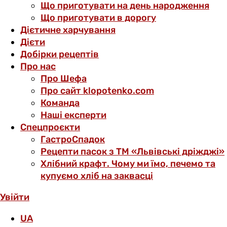
Що приготувати на день народження
Що приготувати в дорогу
Дієтичне харчування
Дієти
Добірки рецептів
Про нас
Про Шефа
Про сайт klopotenko.com
Команда
Наші експерти
Спецпроєкти
ГастроСпадок
Рецепти пасок з ТМ «Львівські дріжджі»
Хлібний крафт. Чому ми їмо, печемо та
купуємо хліб на заквасці
Увійти
UA