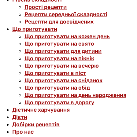
Прості рецепти
Рецепти середньої складності
Рецепти для досвідчених
Що приготувати
Що приготувати на кожен день
Що приготувати на свято
Що приготувати для дитини
Що приготувати на пікнік
Що приготувати на вечерю
Що приготувати в піст
Що приготувати на сніданок
Що приготувати на обід
Що приготувати на день народження
Що приготувати в дорогу
Дієтичне харчування
Дієти
Добірки рецептів
Про нас