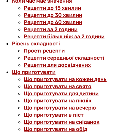
Коли час має значення
Рецепти до 15 хвилин
Рецепти до 30 хвилин
Рецепти до 60 хвилин
Рецепти за 2 години
Рецепти більш ніж за 2 години
Рівень складності
Прості рецепти
Рецепти середньої складності
Рецепти для досвідчених
Що приготувати
Що приготувати на кожен день
Що приготувати на свято
Що приготувати для дитини
Що приготувати на пікнік
Що приготувати на вечерю
Що приготувати в піст
Що приготувати на сніданок
Що приготувати на обід