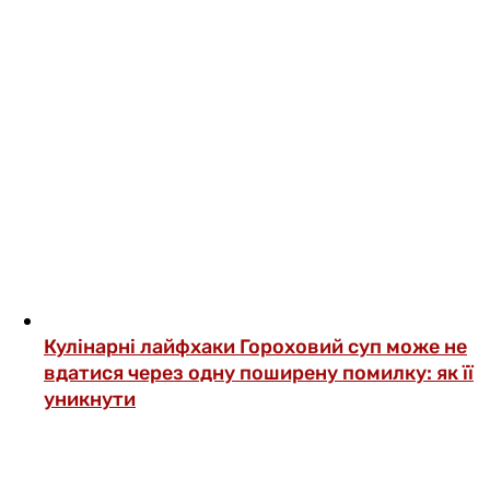
Кулінарні лайфхаки
Гороховий суп може не
вдатися через одну поширену помилку: як її
уникнути