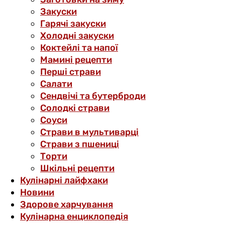
Закуски
Гарячі закуски
Холодні закуски
Коктейлі та напої
Мамині рецепти
Перші страви
Салати
Сендвічі та бутерброди
Солодкі страви
Соуси
Страви в мультиварці
Страви з пшениці
Торти
Шкільні рецепти
Кулінарні лайфхаки
Новини
Здорове харчування
Кулінарна енциклопедія