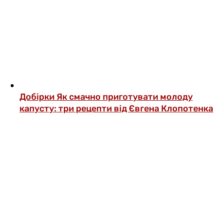
Добірки
Як смачно приготувати молоду
капусту: три рецепти від Євгена Клопотенка