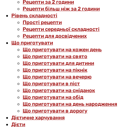
Рецепти за 2 години
Рецепти більш ніж за 2 години
Рівень складності
Прості рецепти
Рецепти середньої складності
Рецепти для досвідчених
Що приготувати
Що приготувати на кожен день
Що приготувати на свято
Що приготувати для дитини
Що приготувати на пікнік
Що приготувати на вечерю
Що приготувати в піст
Що приготувати на сніданок
Що приготувати на обід
Що приготувати на день народження
Що приготувати в дорогу
Дієтичне харчування
Дієти