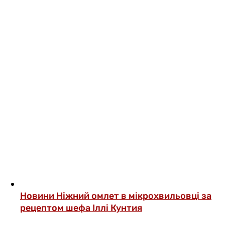
Новини
Ніжний омлет в мікрохвильовці за
рецептом шефа Іллі Кунтия