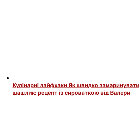
Кулінарні лайфхаки
Як швидко замаринувати
шашлик: рецепт із сироваткою від Валери