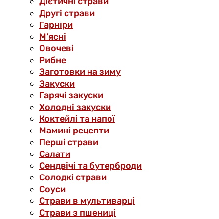
Дієтичні страви
Другі страви
Гарніри
М’ясні
Овочеві
Рибне
Заготовки на зиму
Закуски
Гарячі закуски
Холодні закуски
Коктейлі та напої
Мамині рецепти
Перші страви
Салати
Сендвічі та бутерброди
Солодкі страви
Соуси
Страви в мультиварці
Страви з пшениці