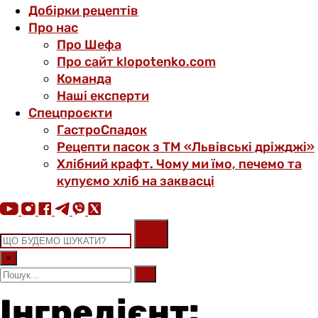
Добірки рецептів
Про нас
Про Шефа
Про сайт klopotenko.com
Команда
Наші експерти
Спецпроєкти
ГастроСпадок
Рецепти пасок з ТМ «Львівські дріжджі»
Хлібний крафт. Чому ми їмо, печемо та
купуємо хліб на заквасці
×
Інгредієнт: