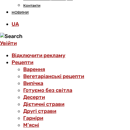
Контакти
НОВИНИ
UA
Увійти
Відключити рекламу
Рецепти
Варення
Вегетаріанські рецепти
Випічка
Готуємо без світла
Десерти
Дієтичні страви
Другі страви
Гарніри
М’ясні