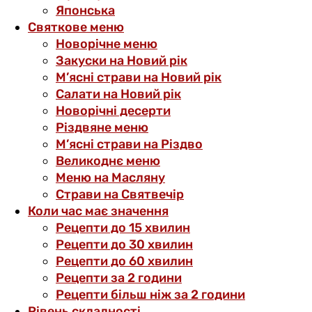
Японська
Святкове меню
Новорічне меню
Закуски на Новий рік
М’ясні страви на Новий рік
Салати на Новий рік
Новорічні десерти
Різдвяне меню
М’ясні страви на Різдво
Великоднє меню
Меню на Масляну
Страви на Святвечір
Коли час має значення
Рецепти до 15 хвилин
Рецепти до 30 хвилин
Рецепти до 60 хвилин
Рецепти за 2 години
Рецепти більш ніж за 2 години
Рівень складності