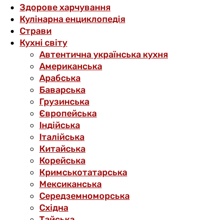
Здорове харчування
Кулінарна енциклопедія
Страви
Кухні світу
Автентична українська кухня
Американська
Арабська
Баварська
Грузинська
Європейська
Індійська
Італійська
Китайська
Корейська
Кримськотатарська
Мексиканська
Середземноморська
Східна
Тайська