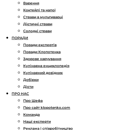
Варення
Коктейлі та напої
Страви в мультиварці
Дієтичні страви
Солодкі страви
ПОРАДИ
Поради експертів
Поради Клопотенка
Здорове харчування
Кулінарна енциклопедія
Кулінарний довідник
Добірки
Дієти
ПРО НАС
Про Шефа
Про сайт klopotenko.com
Команда
Наші експерти
Реклама і співробітництво