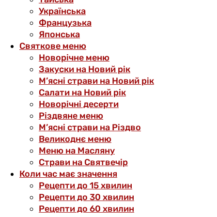
Українська
Французька
Японська
Святкове меню
Новорічне меню
Закуски на Новий рік
М’ясні страви на Новий рік
Салати на Новий рік
Новорічні десерти
Різдвяне меню
М’ясні страви на Різдво
Великоднє меню
Меню на Масляну
Страви на Святвечір
Коли час має значення
Рецепти до 15 хвилин
Рецепти до 30 хвилин
Рецепти до 60 хвилин