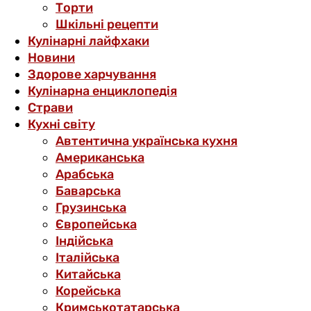
Торти
Шкільні рецепти
Кулінарні лайфхаки
Новини
Здорове харчування
Кулінарна енциклопедія
Страви
Кухні світу
Автентична українська кухня
Американська
Арабська
Баварська
Грузинська
Європейська
Індійська
Італійська
Китайська
Корейська
Кримськотатарська