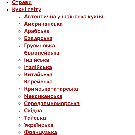
Страви
Кухні світу
Автентична українська кухня
Американська
Арабська
Баварська
Грузинська
Європейська
Індійська
Італійська
Китайська
Корейська
Кримськотатарська
Мексиканська
Середземноморська
Східна
Тайська
Українська
Французька