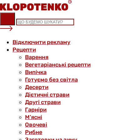
Skip
to
content
Відключити рекламу
Рецепти
Варення
Вегетаріанські рецепти
Випічка
Готуємо без світла
Десерти
Дієтичні страви
Другі страви
Гарніри
М’ясні
Овочеві
Рибне
Заготовки на зиму