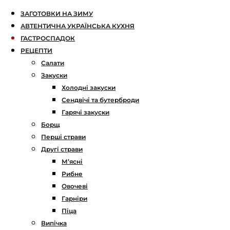
ЗАГОТОВКИ НА ЗИМУ
АВТЕНТИЧНА УКРАЇНСЬКА КУХНЯ
ГАСТРОСПАДОК
РЕЦЕПТИ
Салати
Закуски
Холодні закуски
Сендвічі та бутерброди
Гарячі закуски
Борщ
Перші страви
Другі страви
М’ясні
Рибне
Овочеві
Гарніри
Піца
Випічка