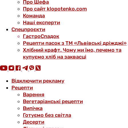
Про Шефа
Про сайт klopotenko.com
Команда
Наші експерти
Спецпроєкти
ГастроСпадок
Рецепти пасок з ТМ «Львівські дріжджі»
Хлібний крафт. Чому ми їмо, печемо та
купуємо хліб на заквасці
Відключити рекламу
Рецепти
Варення
Вегетаріанські рецепти
Випічка
Готуємо без світла
Десерти