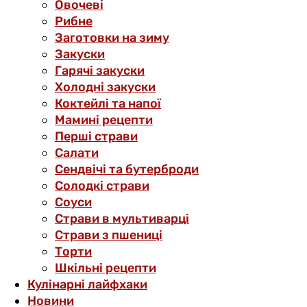
Овочеві
Рибне
Заготовки на зиму
Закуски
Гарячі закуски
Холодні закуски
Коктейлі та напої
Мамині рецепти
Перші страви
Салати
Сендвічі та бутерброди
Солодкі страви
Соуси
Страви в мультиварці
Страви з пшениці
Торти
Шкільні рецепти
Кулінарні лайфхаки
Новини