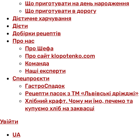
Що приготувати на день народження
Що приготувати в дорогу
Дієтичне харчування
Дієти
Добірки рецептів
Про нас
Про Шефа
Про сайт klopotenko.com
Команда
Наші експерти
Спецпроєкти
ГастроСпадок
Рецепти пасок з ТМ «Львівські дріжджі»
Хлібний крафт. Чому ми їмо, печемо та
купуємо хліб на заквасці
Увійти
UA