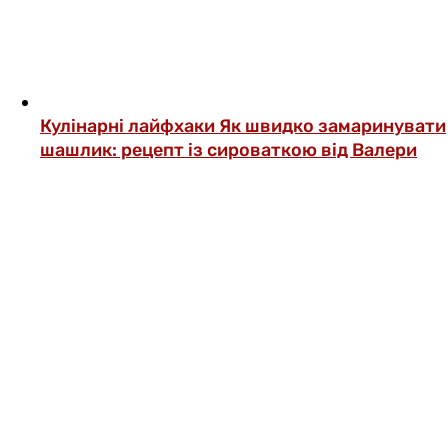
Кулінарні лайфхаки
Як швидко замаринувати
шашлик: рецепт із сироваткою від Валери