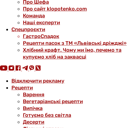
Про Шефа
Про сайт klopotenko.com
Команда
Наші експерти
Спецпроєкти
ГастроСпадок
Рецепти пасок з ТМ «Львівські дріжджі»
Хлібний крафт. Чому ми їмо, печемо та
купуємо хліб на заквасці
Відключити рекламу
Рецепти
Варення
Вегетаріанські рецепти
Випічка
Готуємо без світла
Десерти