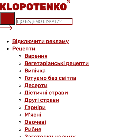
Skip
to
content
Відключити рекламу
Рецепти
Варення
Вегетаріанські рецепти
Випічка
Готуємо без світла
Десерти
Дієтичні страви
Другі страви
Гарніри
М’ясні
Овочеві
Рибне
Заготовки на зиму