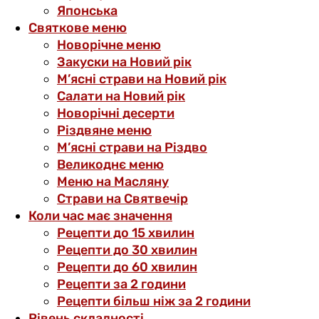
Японська
Святкове меню
Новорічне меню
Закуски на Новий рік
М’ясні страви на Новий рік
Салати на Новий рік
Новорічні десерти
Різдвяне меню
М’ясні страви на Різдво
Великоднє меню
Меню на Масляну
Страви на Святвечір
Коли час має значення
Рецепти до 15 хвилин
Рецепти до 30 хвилин
Рецепти до 60 хвилин
Рецепти за 2 години
Рецепти більш ніж за 2 години
Рівень складності