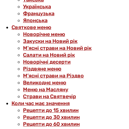
Українська
Французька
Японська
Святкове меню
Новорічне меню
Закуски на Новий рік
М’ясні страви на Новий рік
Салати на Новий рік
Новорічні десерти
Різдвяне меню
М’ясні страви на Різдво
Великоднє меню
Меню на Масляну
Страви на Святвечір
Коли час має значення
Рецепти до 15 хвилин
Рецепти до 30 хвилин
Рецепти до 60 хвилин