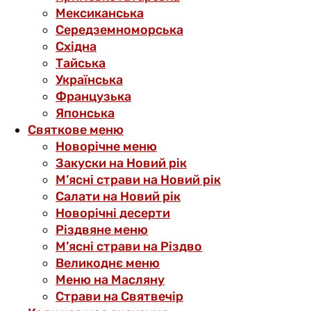
Мексиканська
Середземноморська
Східна
Тайська
Українська
Французька
Японська
Святкове меню
Новорічне меню
Закуски на Новий рік
М’ясні страви на Новий рік
Салати на Новий рік
Новорічні десерти
Різдвяне меню
М’ясні страви на Різдво
Великоднє меню
Меню на Масляну
Страви на Святвечір