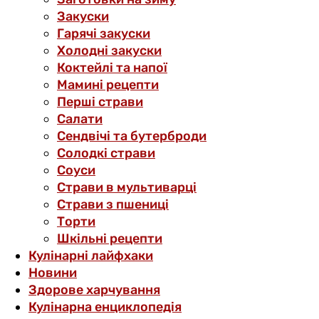
Закуски
Гарячі закуски
Холодні закуски
Коктейлі та напої
Мамині рецепти
Перші страви
Салати
Сендвічі та бутерброди
Солодкі страви
Соуси
Страви в мультиварці
Страви з пшениці
Торти
Шкільні рецепти
Кулінарні лайфхаки
Новини
Здорове харчування
Кулінарна енциклопедія