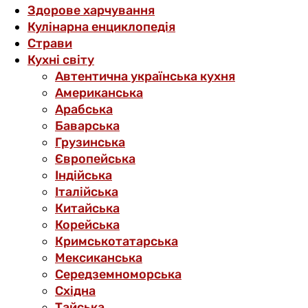
Здорове харчування
Кулінарна енциклопедія
Страви
Кухні світу
Автентична українська кухня
Американська
Арабська
Баварська
Грузинська
Європейська
Індійська
Італійська
Китайська
Корейська
Кримськотатарська
Мексиканська
Середземноморська
Східна
Тайська