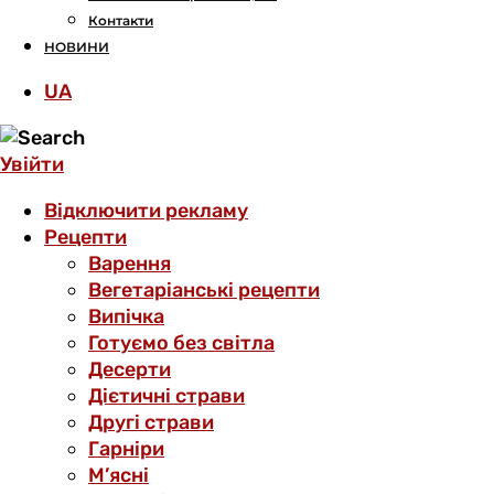
Контакти
НОВИНИ
UA
Увійти
Відключити рекламу
Рецепти
Варення
Вегетаріанські рецепти
Випічка
Готуємо без світла
Десерти
Дієтичні страви
Другі страви
Гарніри
М’ясні