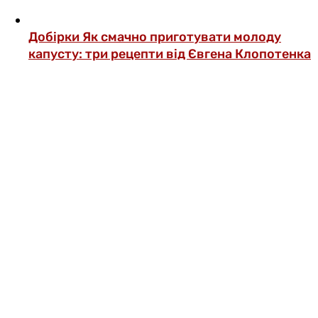
Добірки
Як смачно приготувати молоду
капусту: три рецепти від Євгена Клопотенка