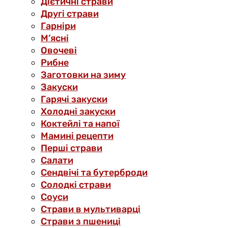
Дієтичні страви
Другі страви
Гарніри
М’ясні
Овочеві
Рибне
Заготовки на зиму
Закуски
Гарячі закуски
Холодні закуски
Коктейлі та напої
Мамині рецепти
Перші страви
Салати
Сендвічі та бутерброди
Солодкі страви
Соуси
Страви в мультиварці
Страви з пшениці