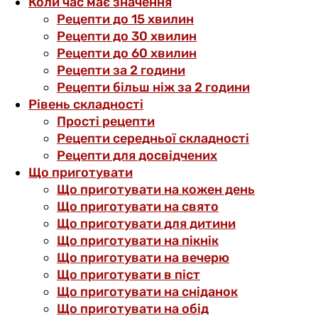
Коли час має значення
Рецепти до 15 хвилин
Рецепти до 30 хвилин
Рецепти до 60 хвилин
Рецепти за 2 години
Рецепти більш ніж за 2 години
Рівень складності
Прості рецепти
Рецепти середньої складності
Рецепти для досвідчених
Що приготувати
Що приготувати на кожен день
Що приготувати на свято
Що приготувати для дитини
Що приготувати на пікнік
Що приготувати на вечерю
Що приготувати в піст
Що приготувати на сніданок
Що приготувати на обід