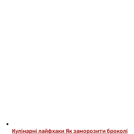
Кулінарні лайфхаки
Як заморозити броколі