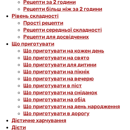
Рецепти за 2 години
Рецепти більш ніж за 2 години
Рівень складності
Прості рецепти
Рецепти середньої складності
Рецепти для досвідчених
Що приготувати
Що приготувати на кожен день
Що приготувати на свято
Що приготувати для дитини
Що приготувати на пікнік
Що приготувати на вечерю
Що приготувати в піст
Що приготувати на сніданок
Що приготувати на обід
Що приготувати на день народження
Що приготувати в дорогу
Дієтичне харчування
Дієти