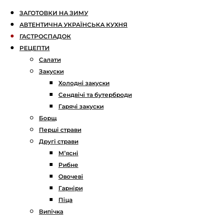
ЗАГОТОВКИ НА ЗИМУ
АВТЕНТИЧНА УКРАЇНСЬКА КУХНЯ
ГАСТРОСПАДОК
РЕЦЕПТИ
Салати
Закуски
Холодні закуски
Сендвічі та бутерброди
Гарячі закуски
Борщ
Перші страви
Другі страви
М’ясні
Рибне
Овочеві
Гарніри
Піца
Випічка