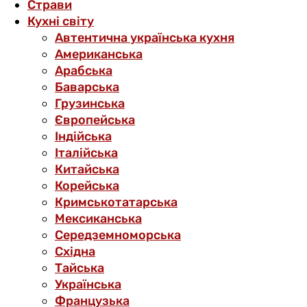
Страви
Кухні світу
Автентична українська кухня
Американська
Арабська
Баварська
Грузинська
Європейська
Індійська
Італійська
Китайська
Корейська
Кримськотатарська
Мексиканська
Середземноморська
Східна
Тайська
Українська
Французька