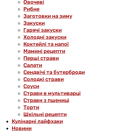
Овочеві
Рибне
Заготовки на зиму
Закуски
Гарячі закуски
Холодні закуски
Коктейлі та напої
Мамині рецепти
Перші страви
Салати
Сендвічі та бутерброди
Солодкі страви
Соуси
Страви в мультиварці
Страви з пшениці
Торти
Шкільні рецепти
Кулінарні лайфхаки
Новини