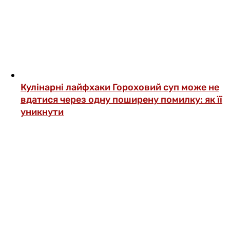
Кулінарні лайфхаки
Гороховий суп може не
вдатися через одну поширену помилку: як її
уникнути