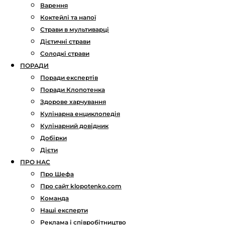
Варення
Коктейлі та напої
Страви в мультиварці
Дієтичні страви
Солодкі страви
ПОРАДИ
Поради експертів
Поради Клопотенка
Здорове харчування
Кулінарна енциклопедія
Кулінарний довідник
Добірки
Дієти
ПРО НАС
Про Шефа
Про сайт klopotenko.com
Команда
Наші експерти
Реклама і співробітництво