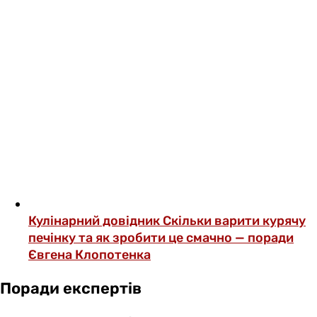
Кулінарний довідник
Скільки варити курячу
печінку та як зробити це смачно — поради
Євгена Клопотенка
Поради експертів