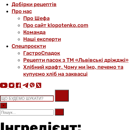
Добірки рецептів
Про нас
Про Шефа
Про сайт klopotenko.com
Команда
Наші експерти
Спецпроєкти
ГастроСпадок
Рецепти пасок з ТМ «Львівські дріжджі»
Хлібний крафт. Чому ми їмо, печемо та
купуємо хліб на заквасці
×
Інгредієнт: