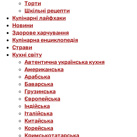
Торти
Шкільні рецепти
Кулінарні лайфхаки
Новини
Здорове харчування
Кулінарна енциклопедія
Страви
Кухні світу
Автентична українська кухня
Американська
Арабська
Баварська
Грузинська
Європейська
Індійська
Італійська
Китайська
Корейська
Кримськотатарська