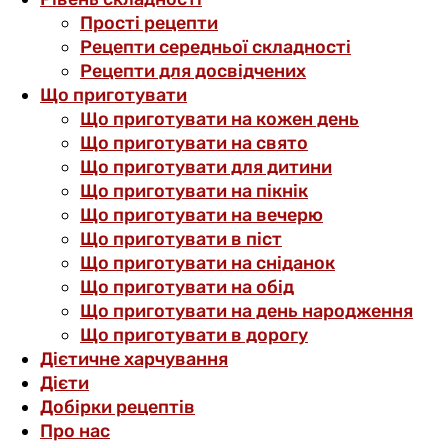
Прості рецепти
Рецепти середньої складності
Рецепти для досвідчених
Що приготувати
Що приготувати на кожен день
Що приготувати на свято
Що приготувати для дитини
Що приготувати на пікнік
Що приготувати на вечерю
Що приготувати в піст
Що приготувати на сніданок
Що приготувати на обід
Що приготувати на день народження
Що приготувати в дорогу
Дієтичне харчування
Дієти
Добірки рецептів
Про нас