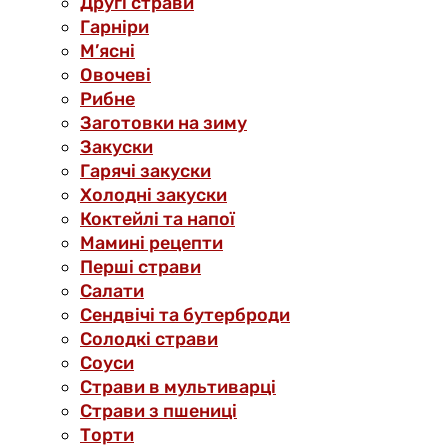
Другі страви
Гарніри
М’ясні
Овочеві
Рибне
Заготовки на зиму
Закуски
Гарячі закуски
Холодні закуски
Коктейлі та напої
Мамині рецепти
Перші страви
Салати
Сендвічі та бутерброди
Солодкі страви
Соуси
Страви в мультиварці
Страви з пшениці
Торти