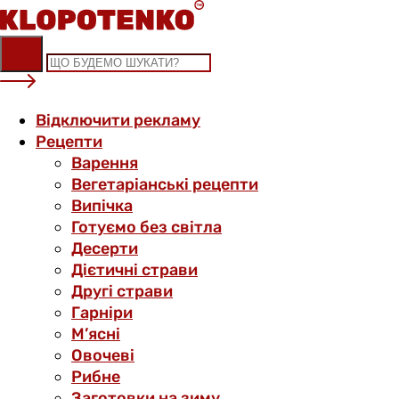
Skip
to
content
Відключити рекламу
Рецепти
Варення
Вегетаріанські рецепти
Випічка
Готуємо без світла
Десерти
Дієтичні страви
Другі страви
Гарніри
М’ясні
Овочеві
Рибне
Заготовки на зиму