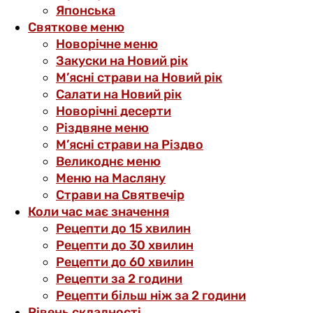
Японська
Святкове меню
Новорічне меню
Закуски на Новий рік
М’ясні страви на Новий рік
Салати на Новий рік
Новорічні десерти
Різдвяне меню
М’ясні страви на Різдво
Великоднє меню
Меню на Масляну
Страви на Святвечір
Коли час має значення
Рецепти до 15 хвилин
Рецепти до 30 хвилин
Рецепти до 60 хвилин
Рецепти за 2 години
Рецепти більш ніж за 2 години
Рівень складності