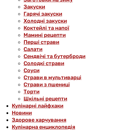
Закуски
Гарячі закуски
Холодні закуски
Коктейлі та напої
Мамині рецепти
Перші страви
Салати
Сендвічі та бутерброди
Солодкі страви
Соуси
Страви в мультиварці
Страви з пшениці
Торти
Шкільні рецепти
Кулінарні лайфхаки
Новини
Здорове харчування
Кулінарна енциклопедія