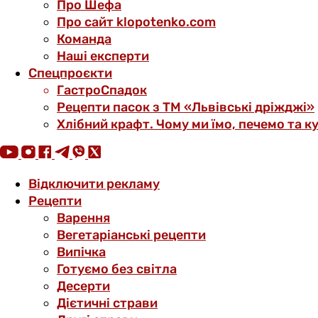
Про Шефа
Про сайт klopotenko.com
Команда
Наші експерти
Спецпроєкти
ГастроСпадок
Рецепти пасок з ТМ «Львівські дріжджі»
Хлібний крафт. Чому ми їмо, печемо та к
Відключити рекламу
Рецепти
Варення
Вегетаріанські рецепти
Випічка
Готуємо без світла
Десерти
Дієтичні страви