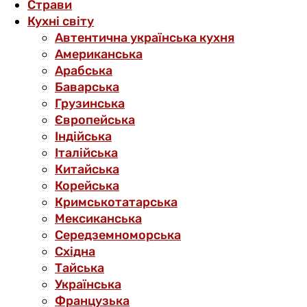
Страви
Кухні світу
Автентична українська кухня
Американська
Арабська
Баварська
Грузинська
Європейська
Індійська
Італійська
Китайська
Корейська
Кримськотатарська
Мексиканська
Середземноморська
Східна
Тайська
Українська
Французька