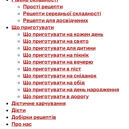
Прості рецепти
Рецепти середньої складності
Рецепти для досвідчених
Що приготувати
Що приготувати на кожен день
Що приготувати на свято
Що приготувати для дитини
Що приготувати на пікнік
Що приготувати на вечерю
Що приготувати в піст
Що приготувати на сніданок
Що приготувати на обід
Що приготувати на день народження
Що приготувати в дорогу
Дієтичне харчування
Дієти
Добірки рецептів
Про нас