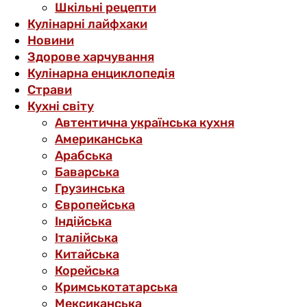
Шкільні рецепти
Кулінарні лайфхаки
Новини
Здорове харчування
Кулінарна енциклопедія
Страви
Кухні світу
Автентична українська кухня
Американська
Арабська
Баварська
Грузинська
Європейська
Індійська
Італійська
Китайська
Корейська
Кримськотатарська
Мексиканська