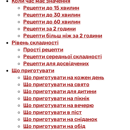
Коли час має значення
Рецепти до 15 хвилин
Рецепти до 30 хвилин
Рецепти до 60 хвилин
Рецепти за 2 години
Рецепти більш ніж за 2 години
Рівень складності
Прості рецепти
Рецепти середньої складності
Рецепти для досвідчених
Що приготувати
Що приготувати на кожен день
Що приготувати на свято
Що приготувати для дитини
Що приготувати на пікнік
Що приготувати на вечерю
Що приготувати в піст
Що приготувати на сніданок
Що приготувати на обід