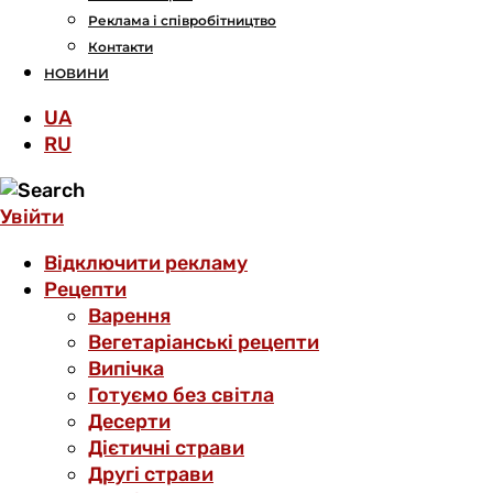
Реклама і співробітництво
Контакти
НОВИНИ
UA
RU
Увійти
Відключити рекламу
Рецепти
Варення
Вегетаріанські рецепти
Випічка
Готуємо без світла
Десерти
Дієтичні страви
Другі страви