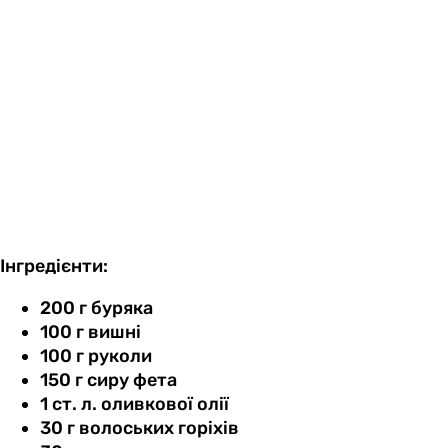
Інгредієнти:
200 г буряка
100 г вишні
100 г руколи
150 г сиру фета
1 ст. л. оливкової олії
30 г волоських горіхів