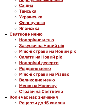
Східна
Тайська
Українська
Французька
Японська
Святкове меню
Новорічне меню
Закуски на Новий рік
М’ясні страви на Новий рік
Салати на Новий рік
Новорічні десерти
Різдвяне меню
М’ясні страви на Різдво
Великоднє меню
Меню на Масляну
Страви на Святвечір
Коли час має значення
Рецепти до 15 хвилин