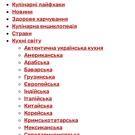
Кулінарні лайфхаки
Новини
Здорове харчування
Кулінарна енциклопедія
Страви
Кухні світу
Автентична українська кухня
Американська
Арабська
Баварська
Грузинська
Європейська
Індійська
Італійська
Китайська
Корейська
Кримськотатарська
Мексиканська
Середземноморська