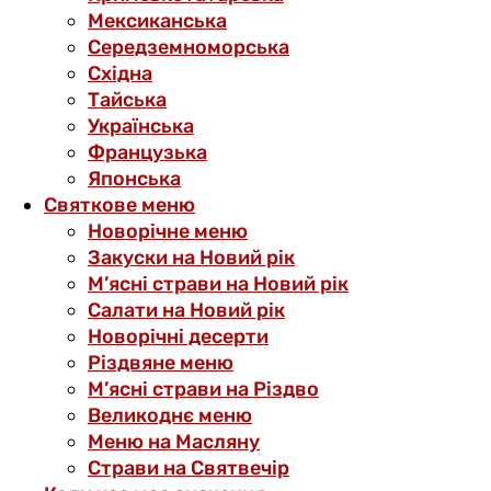
Мексиканська
Середземноморська
Східна
Тайська
Українська
Французька
Японська
Святкове меню
Новорічне меню
Закуски на Новий рік
М’ясні страви на Новий рік
Салати на Новий рік
Новорічні десерти
Різдвяне меню
М’ясні страви на Різдво
Великоднє меню
Меню на Масляну
Страви на Святвечір