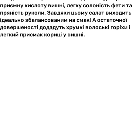
приємну кислоту вишні, легку солоність фети та
пряність руколи. Завдяки цьому салат виходить
ідеально збалансованим на смак! А остаточної
довершеності додадуть хрумкі волоські горіхи і
легкий присмак кориці у вишні.