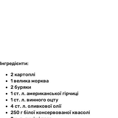
Інгредієнти:
2 картоплі
1 велика морква
2 буряки
1 ст. л. американської гірчиці
1 ст. л. винного оцту
4 ст. л. оливкової олії
250 г білої консервованої квасолі