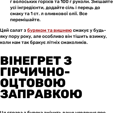
г волоських горіхів та 100 г руколи. Змішайте
усі інгредієнти, додайте сіль і перець до
смаку та 1 ст. л оливкової олії. Все
перемішайте.
Цей салат з
буряком та вишнею
смакує у будь-
яку пору року, але особливо він тішить взимку,
коли нам так бракує літніх смаколиків.
ВІНЕГРЕТ З
ГІРЧИЧНО-
ОЦТОВОЮ
ЗАПРАВКОЮ
Ця страва з буряка змінить ваше уявлення про