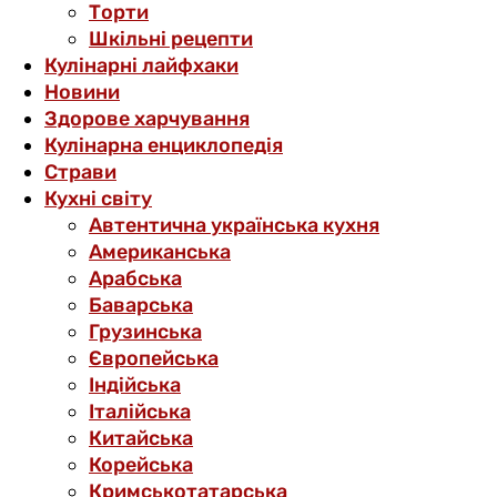
Торти
Шкільні рецепти
Кулінарні лайфхаки
Новини
Здорове харчування
Кулінарна енциклопедія
Страви
Кухні світу
Автентична українська кухня
Американська
Арабська
Баварська
Грузинська
Європейська
Індійська
Італійська
Китайська
Корейська
Кримськотатарська