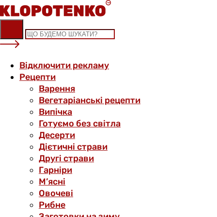
Skip
to
content
Відключити рекламу
Рецепти
Варення
Вегетаріанські рецепти
Випічка
Готуємо без світла
Десерти
Дієтичні страви
Другі страви
Гарніри
М’ясні
Овочеві
Рибне
Заготовки на зиму