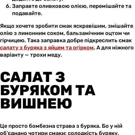
Заправте оливковою олією, перемішайте та
подавайте.
Якщо хочете зробити смак яскравішим, змішайте
олію з лимонним соком, бальзамічним оцтом чи
гірчицею. Така заправка добре підкреслить смак
салату з буряка з яйцем та огірком
. А для ніжного
варіанту — трохи меду.
САЛАТ З
БУРЯКОМ ТА
ВИШНЕЮ
Це просто бомбезна страва з буряка. Бо у ній
об’єднано чотири смаки: солодкість буряку,