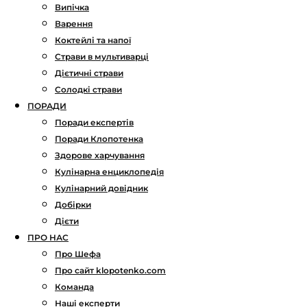
Випічка
Варення
Коктейлі та напої
Страви в мультиварці
Дієтичні страви
Солодкі страви
ПОРАДИ
Поради експертів
Поради Клопотенка
Здорове харчування
Кулінарна енциклопедія
Кулінарний довідник
Добірки
Дієти
ПРО НАС
Про Шефа
Про сайт klopotenko.com
Команда
Наші експерти