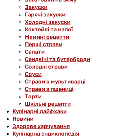
Закуски
Гарячі закуски
Холодні закуски
Коктейлі та напої
Мамині рецепти
Перші страви
Салати
Сендвічі та бутерброди
Солодкі страви
Соуси
Страви в мультиварці
Страви з пшениці
Торти
Шкільні рецепти
Кулінарні лайфхаки
Новини
Здорове харчування
Кулінарна енциклопедія