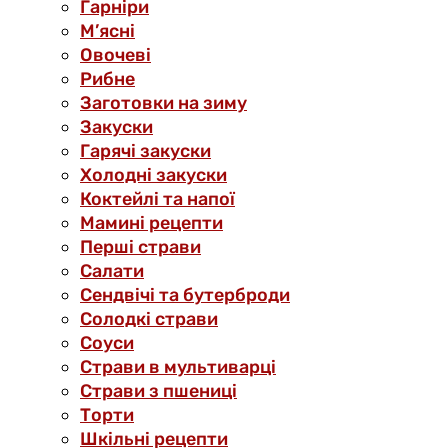
Гарніри
М’ясні
Овочеві
Рибне
Заготовки на зиму
Закуски
Гарячі закуски
Холодні закуски
Коктейлі та напої
Мамині рецепти
Перші страви
Салати
Сендвічі та бутерброди
Солодкі страви
Соуси
Страви в мультиварці
Страви з пшениці
Торти
Шкільні рецепти