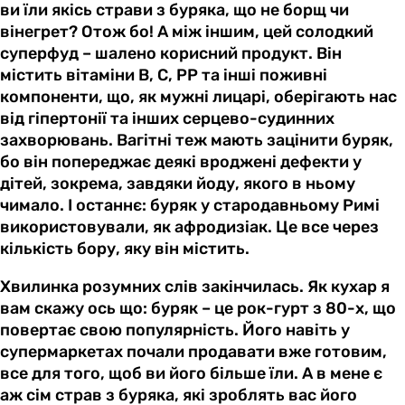
ви їли якісь страви з буряка, що не борщ чи
вінегрет? Отож бо! А між іншим, цей солодкий
суперфуд – шалено корисний продукт. Він
містить вітаміни В, С, РР та інші поживні
компоненти, що, як мужні лицарі, оберігають нас
від гіпертонії та інших серцево-судинних
захворювань. Вагітні теж мають зацінити буряк,
бо він попереджає деякі вроджені дефекти у
дітей, зокрема, завдяки йоду, якого в ньому
чимало. І останнє: буряк у стародавньому Римі
використовували, як афродизіак. Це все через
кількість бору, яку він містить.
Хвилинка розумних слів закінчилась. Як кухар я
вам скажу ось що: буряк – це рок-гурт з 80-х, що
повертає свою популярність. Його навіть у
супермаркетах почали продавати вже готовим,
все для того, щоб ви його більше їли. А в мене є
аж сім страв з буряка, які зроблять вас його