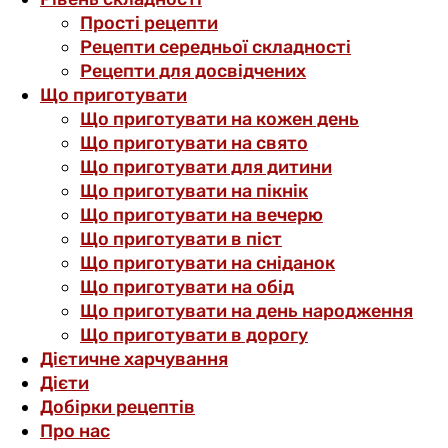
Прості рецепти
Рецепти середньої складності
Рецепти для досвідчених
Що приготувати
Що приготувати на кожен день
Що приготувати на свято
Що приготувати для дитини
Що приготувати на пікнік
Що приготувати на вечерю
Що приготувати в піст
Що приготувати на сніданок
Що приготувати на обід
Що приготувати на день народження
Що приготувати в дорогу
Дієтичне харчування
Дієти
Добірки рецептів
Про нас