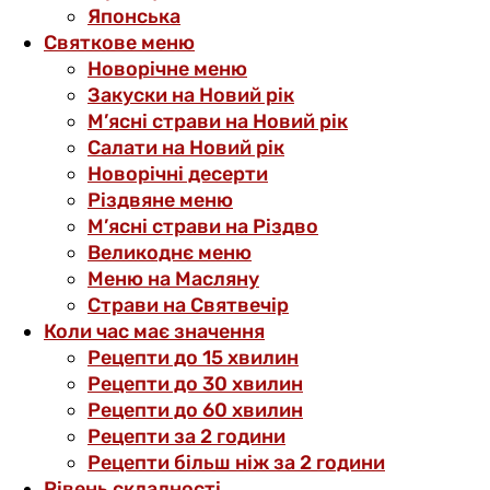
Японська
Святкове меню
Новорічне меню
Закуски на Новий рік
М’ясні страви на Новий рік
Салати на Новий рік
Новорічні десерти
Різдвяне меню
М’ясні страви на Різдво
Великоднє меню
Меню на Масляну
Страви на Святвечір
Коли час має значення
Рецепти до 15 хвилин
Рецепти до 30 хвилин
Рецепти до 60 хвилин
Рецепти за 2 години
Рецепти більш ніж за 2 години
Рівень складності