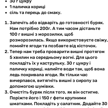
30 г цукру
1 паличка кориці
сіль та перець до смаку.
Запечіть або відваріть до готовності буряк.
Нам потрібно 200г. А тим часом дістаньте
100 г вишні з морозилки, щоб
розморозилась. Якщо використовуєте свіжу,
помийте ягоди та позбавте від кісточок.
Тепер нам треба проварити вишні протягом
5 хвилин на середньому вогні. Для цього
покладіть їх у каструльку, 30 г цукру і
паличку кориці, налийте води так, щоб вона
ледь покривала ягоди. Як тільки час
вичерпався, витягніть вишні з сиропу за
допомогою шумівки.
Очистіть буряк після того, як він остигне.
Поріжте його і 150 г фети крупними
шматками. Покладіть у салатник. Додайте 30