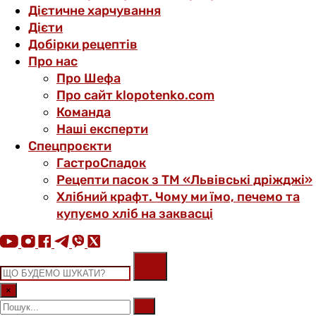
Дієтичне харчування
Дієти
Добірки рецептів
Про нас
Про Шефа
Про сайт klopotenko.com
Команда
Наші експерти
Спецпроєкти
ГастроСпадок
Рецепти пасок з ТМ «Львівські дріжджі»
Хлібний крафт. Чому ми їмо, печемо та
купуємо хліб на заквасці
×