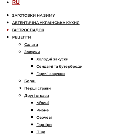
RU
ЗАГОТОВКИ НА ЗИМУ
АВТЕНТИЧНА УКРАЇНСЬКА КУХНЯ
ГАСТРОСПАДОК
РЕЦЕПТИ
Салати
Закуски
Холодні закуски
Сендвічі та бутерброди
Гарячі закуски
Борщ
Перші страви
Другі страви
М’ясні
Рибне
Овочеві
Гарніри
Піца