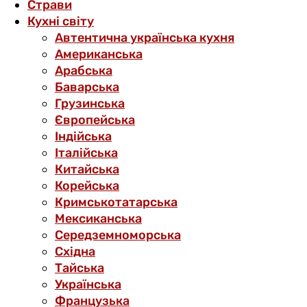
Страви
Кухні світу
Автентична українська кухня
Американська
Арабська
Баварська
Грузинська
Європейська
Індійська
Італійська
Китайська
Корейська
Кримськотатарська
Мексиканська
Середземноморська
Східна
Тайська
Українська
Французька