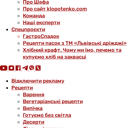
Про Шефа
Про сайт klopotenko.com
Команда
Наші експерти
Спецпроєкти
ГастроСпадок
Рецепти пасок з ТМ «Львівські дріжджі»
Хлібний крафт. Чому ми їмо, печемо та
купуємо хліб на заквасці
Відключити рекламу
Рецепти
Варення
Вегетаріанські рецепти
Випічка
Готуємо без світла
Десерти