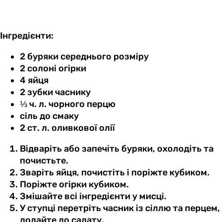
Інгредієнти:
2 буряки середнього розміру
2 солоні огірки
4 яйця
2 зубки часнику
⅓ ч. л. чорного перцю
сіль до смаку
2 ст. л. оливкової олії
Відваріть або запечіть буряки, охолодіть та
почистьте.
Зваріть яйця, почистіть і поріжте кубиком.
Поріжте огірки кубиком.
Змішайте всі інгредієнти у мисці.
У ступці перетріть часник із сіллю та перцем,
додайте до салату.