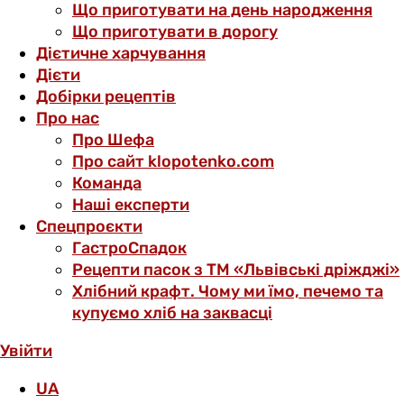
Що приготувати на день народження
Що приготувати в дорогу
Дієтичне харчування
Дієти
Добірки рецептів
Про нас
Про Шефа
Про сайт klopotenko.com
Команда
Наші експерти
Спецпроєкти
ГастроСпадок
Рецепти пасок з ТМ «Львівські дріжджі»
Хлібний крафт. Чому ми їмо, печемо та
купуємо хліб на заквасці
Увійти
UA