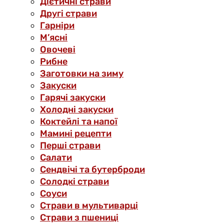
Дієтичні страви
Другі страви
Гарніри
М’ясні
Овочеві
Рибне
Заготовки на зиму
Закуски
Гарячі закуски
Холодні закуски
Коктейлі та напої
Мамині рецепти
Перші страви
Салати
Сендвічі та бутерброди
Солодкі страви
Соуси
Страви в мультиварці
Страви з пшениці