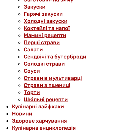
Закуски
Гарячі закуски
Холодні закуски
Коктейлі та напої
Мамині рецепти
Перші страви
Салати
Сендвічі та бутерброди
Солодкі страви
Соуси
Страви в мультиварці
Страви з пшениці
Торти
Шкільні рецепти
Кулінарні лайфхаки
Новини
Здорове харчування
Кулінарна енциклопедія