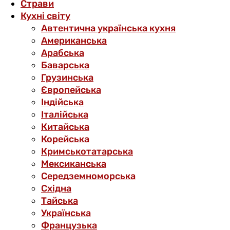
Страви
Кухні світу
Автентична українська кухня
Американська
Арабська
Баварська
Грузинська
Європейська
Індійська
Італійська
Китайська
Корейська
Кримськотатарська
Мексиканська
Середземноморська
Східна
Тайська
Українська
Французька