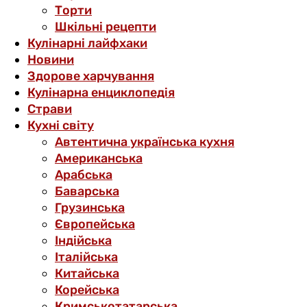
Торти
Шкільні рецепти
Кулінарні лайфхаки
Новини
Здорове харчування
Кулінарна енциклопедія
Страви
Кухні світу
Автентична українська кухня
Американська
Арабська
Баварська
Грузинська
Європейська
Індійська
Італійська
Китайська
Корейська
Кримськотатарська