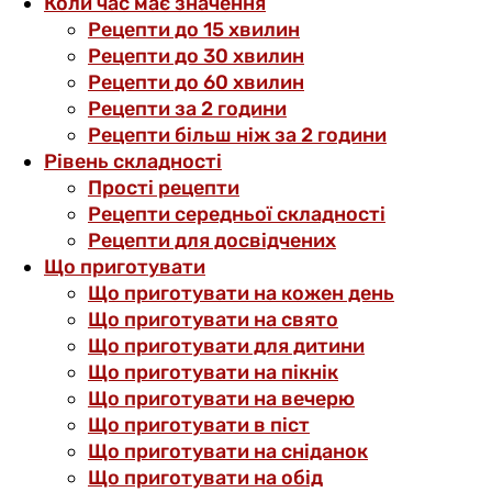
Коли час має значення
Рецепти до 15 хвилин
Рецепти до 30 хвилин
Рецепти до 60 хвилин
Рецепти за 2 години
Рецепти більш ніж за 2 години
Рівень складності
Прості рецепти
Рецепти середньої складності
Рецепти для досвідчених
Що приготувати
Що приготувати на кожен день
Що приготувати на свято
Що приготувати для дитини
Що приготувати на пікнік
Що приготувати на вечерю
Що приготувати в піст
Що приготувати на сніданок
Що приготувати на обід