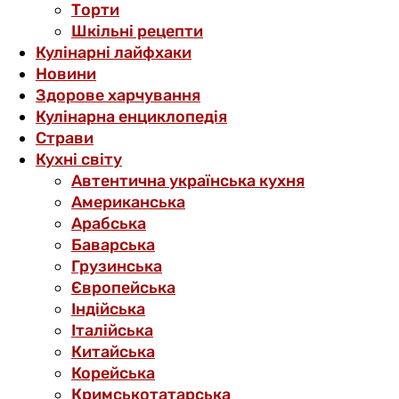
Торти
Шкільні рецепти
Кулінарні лайфхаки
Новини
Здорове харчування
Кулінарна енциклопедія
Страви
Кухні світу
Автентична українська кухня
Американська
Арабська
Баварська
Грузинська
Європейська
Індійська
Італійська
Китайська
Корейська
Кримськотатарська