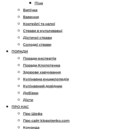
Піца
Випічка
Варення
Коктейлі та напої
Страви в мультиварці
Дієтичні страви
Солодкі страви
ПОРАДИ
Поради експертів
Поради Клопотенка
Здорове харчування
Кулінарна енциклопедія
Кулінарний довідник
Добірки
Дієти
ПРО НАС
Про Шефа
Про сайт klopotenko.com
Команда