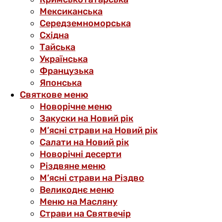
Мексиканська
Середземноморська
Східна
Тайська
Українська
Французька
Японська
Святкове меню
Новорічне меню
Закуски на Новий рік
М’ясні страви на Новий рік
Салати на Новий рік
Новорічні десерти
Різдвяне меню
М’ясні страви на Різдво
Великоднє меню
Меню на Масляну
Страви на Святвечір