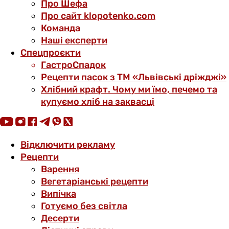
Про Шефа
Про сайт klopotenko.com
Команда
Наші експерти
Спецпроєкти
ГастроСпадок
Рецепти пасок з ТМ «Львівські дріжджі»
Хлібний крафт. Чому ми їмо, печемо та
купуємо хліб на заквасці
Відключити рекламу
Рецепти
Варення
Вегетаріанські рецепти
Випічка
Готуємо без світла
Десерти