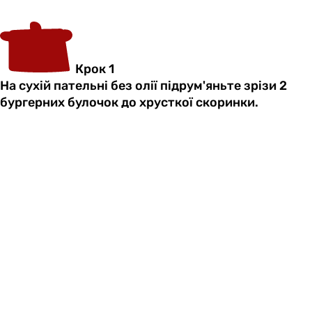
Крок 1
На сухій пательні без олії підрум'яньте зрізи 2
бургерних булочок до хрусткої скоринки.