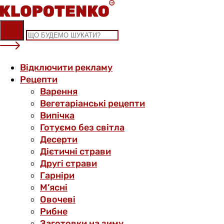
Skip
to
content
Відключити рекламу
Рецепти
Варення
Вегетаріанські рецепти
Випічка
Готуємо без світла
Десерти
Дієтичні страви
Другі страви
Гарніри
М’ясні
Овочеві
Рибне
Заготовки на зиму