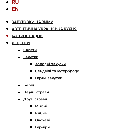
RU
EN
ЗАГОТОВКИ НА ЗИМУ
АВТЕНТИЧНА УКРАЇНСЬКА КУХНЯ
ГАСТРОСПАДОК
РЕЦЕПТИ
Салати
Закуски
Холодні закуски
Сендвічі та бутерброди
Гарячі закуски
Борщ
Перші страви
Другі страви
М’ясні
Рибне
Овочеві
Гарніри