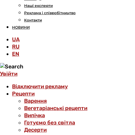
Наші експерти
Реклама і співробітництво
Контакти
НОВИНИ
UA
RU
EN
Увійти
Відключити рекламу
Рецепти
Варення
Вегетаріанські рецепти
Випічка
Готуємо без світла
Десерти