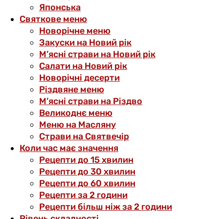
Японська
Святкове меню
Новорічне меню
Закуски на Новий рік
М’ясні страви на Новий рік
Салати на Новий рік
Новорічні десерти
Різдвяне меню
М’ясні страви на Різдво
Великоднє меню
Меню на Масляну
Страви на Святвечір
Коли час має значення
Рецепти до 15 хвилин
Рецепти до 30 хвилин
Рецепти до 60 хвилин
Рецепти за 2 години
Рецепти більш ніж за 2 години
Рівень складності