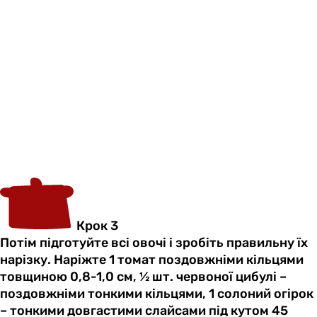
Крок 3
Потім підготуйте всі овочі і зробіть правильну їх
нарізку. Наріжте 1 томат поздовжніми кільцями
товщиною 0,8-1,0 см, ½ шт. червоної цибулі –
поздовжніми тонкими кільцями, 1 солоний огірок
– тонкими довгастими слайсами під кутом 45