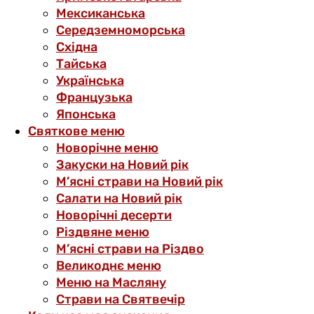
Мексиканська
Середземноморська
Східна
Тайська
Українська
Французька
Японська
Святкове меню
Новорічне меню
Закуски на Новий рік
М’ясні страви на Новий рік
Салати на Новий рік
Новорічні десерти
Різдвяне меню
М’ясні страви на Різдво
Великоднє меню
Меню на Масляну
Страви на Святвечір