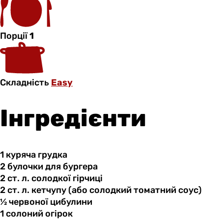
Порції
1
Складність
Easy
Інгредієнти
1 куряча
грудка
2 булочки
для
бургера
2 ст.
л.
солодкої гірчиці
2 ст.
л.
кетчупу (або солодкий томатний соус)
½ червоної
цибулини
1 солоний
огірок