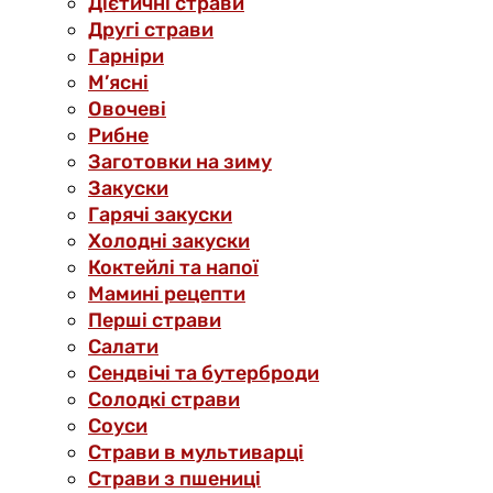
Дієтичні страви
Другі страви
Гарніри
М’ясні
Овочеві
Рибне
Заготовки на зиму
Закуски
Гарячі закуски
Холодні закуски
Коктейлі та напої
Мамині рецепти
Перші страви
Салати
Сендвічі та бутерброди
Солодкі страви
Соуси
Страви в мультиварці
Страви з пшениці