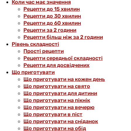
Коли час має значення
Рецепти до 15 хвилин
Рецепти до 30 хвилин
Рецепти до 60 хвилин
Рецепти за 2 години
Рецепти більш ніж за 2 години
Рівень складності
Прості рецепти
Рецепти середньої складності
Рецепти для досвідчених
Що приготувати
Що приготувати на кожен день
Що приготувати на свято
Що приготувати для дитини
Що приготувати на пікнік
Що приготувати на вечерю
Що приготувати в піст
Що приготувати на сніданок
Що приготувати на обід