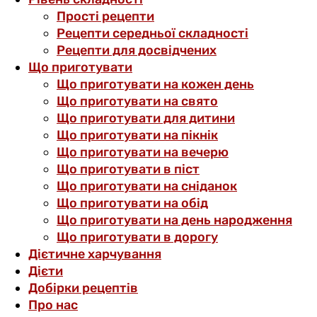
Прості рецепти
Рецепти середньої складності
Рецепти для досвідчених
Що приготувати
Що приготувати на кожен день
Що приготувати на свято
Що приготувати для дитини
Що приготувати на пікнік
Що приготувати на вечерю
Що приготувати в піст
Що приготувати на сніданок
Що приготувати на обід
Що приготувати на день народження
Що приготувати в дорогу
Дієтичне харчування
Дієти
Добірки рецептів
Про нас