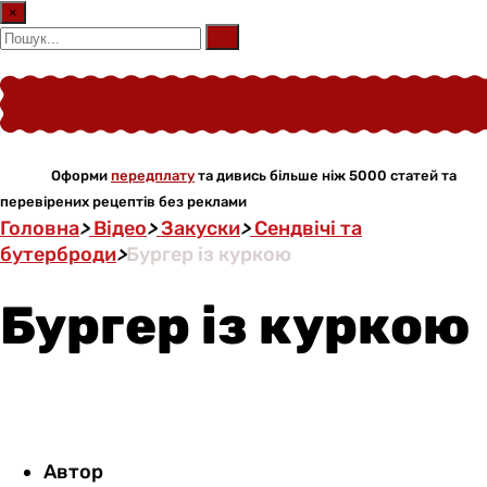
×
Оформи
передплату
та дивись більше ніж 5000 статей та
перевірених рецептів без реклами
Головна
>
Відео
>
Закуски
>
Сендвічі та
бутерброди
>
Бургер із куркою
Бургер із куркою
Автор