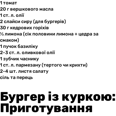
1 томат
20 г
вершкового
масла
1 ст.
л.
олії
2 слайси
сиру
(для бургерів)
30 г
кедрових
горіхів
½ лимона
(сік
половини лимона + цедра за
смаком)
1 пучок
базиліку
2-3 ст.
л.
оливкової олії
1 зубчик
часнику
1 ст.
л.
пармезану (тертого чи крихти)
2-4 шт.
листя
салату
сіль та
перець
Бургер із куркою:
Приготування