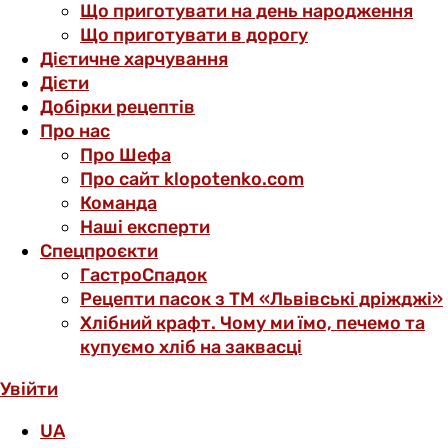
Що приготувати на день народження
Що приготувати в дорогу
Дієтичне харчування
Дієти
Добірки рецептів
Про нас
Про Шефа
Про сайт klopotenko.com
Команда
Наші експерти
Спецпроєкти
ГастроСпадок
Рецепти пасок з ТМ «Львівські дріжджі»
Хлібний крафт. Чому ми їмо, печемо та
купуємо хліб на заквасці
Увійти
UA