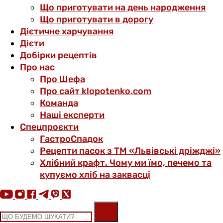
Що приготувати на день народження
Що приготувати в дорогу
Дієтичне харчування
Дієти
Добірки рецептів
Про нас
Про Шефа
Про сайт klopotenko.com
Команда
Наші експерти
Спецпроєкти
ГастроСпадок
Рецепти пасок з ТМ «Львівські дріжджі»
Хлібний крафт. Чому ми їмо, печемо та
купуємо хліб на заквасці