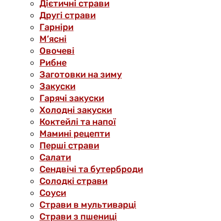
Дієтичні страви
Другі страви
Гарніри
М’ясні
Овочеві
Рибне
Заготовки на зиму
Закуски
Гарячі закуски
Холодні закуски
Коктейлі та напої
Мамині рецепти
Перші страви
Салати
Сендвічі та бутерброди
Солодкі страви
Соуси
Страви в мультиварці
Страви з пшениці