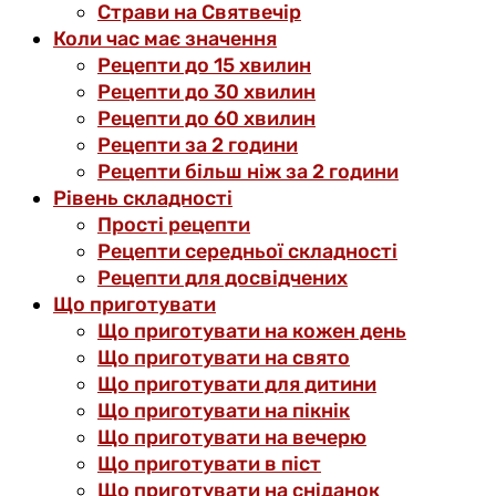
Страви на Святвечір
Коли час має значення
Рецепти до 15 хвилин
Рецепти до 30 хвилин
Рецепти до 60 хвилин
Рецепти за 2 години
Рецепти більш ніж за 2 години
Рівень складності
Прості рецепти
Рецепти середньої складності
Рецепти для досвідчених
Що приготувати
Що приготувати на кожен день
Що приготувати на свято
Що приготувати для дитини
Що приготувати на пікнік
Що приготувати на вечерю
Що приготувати в піст
Що приготувати на сніданок