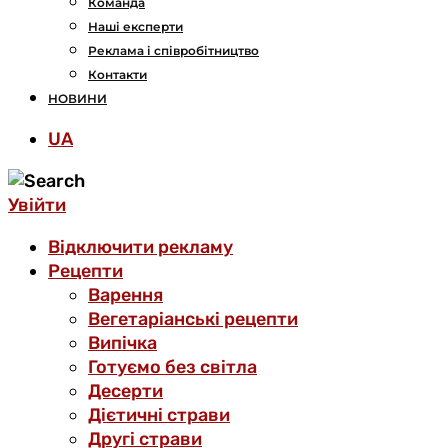
Команда
Наші експерти
Реклама і співробітництво
Контакти
НОВИНИ
UA
Увійти
Відключити рекламу
Рецепти
Варення
Вегетаріанські рецепти
Випічка
Готуємо без світла
Десерти
Дієтичні страви
Другі страви