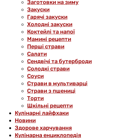
Заготовки на зиму
Закуски
Гарячі закуски
Холодні закуски
Коктейлі та напої
Мамині рецепти
Перші страви
Салати
Сендвічі та бутерброди
Солодкі страви
Соуси
Страви в мультиварці
Страви з пшениці
Торти
Шкільні рецепти
Кулінарні лайфхаки
Новини
Здорове харчування
Кулінарна енциклопедія