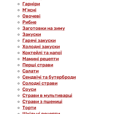
Гарніри
М’ясні
Овочеві
Рибне
Заготовки на зиму
Закуски
Гарячі закуски
Холодні закуски
Коктейлі та напої
Мамині рецепти
Перші страви
Салати
Сендвічі та бутерброди
Солодкі страви
Соуси
Страви в мультиварці
Страви з пшениці
Торти
Шкільні рецепти