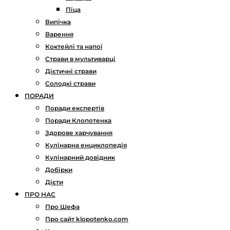
Піца
Випічка
Варення
Коктейлі та напої
Страви в мультиварці
Дієтичні страви
Солодкі страви
ПОРАДИ
Поради експертів
Поради Клопотенка
Здорове харчування
Кулінарна енциклопедія
Кулінарний довідник
Добірки
Дієти
ПРО НАС
Про Шефа
Про сайт klopotenko.com