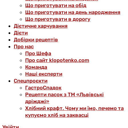
Що приготувати на обід
Що приготувати на день народження
Що приготувати в дорогу
Дієтичне харчування
Дієти
Добірки рецептів
Про нас
Про Шефа
Про сайт klopotenko.com
Команда
Наші експерти
Спецпроєкти
ГастроСпадок
Рецепти пасок з ТМ «Львівські
дріжджі»
Хлібний крафт. Чому ми їмо, печемо та
купуємо хліб на заквасці
Увійти