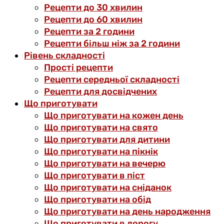
Рецепти до 30 хвилин
Рецепти до 60 хвилин
Рецепти за 2 години
Рецепти більш ніж за 2 години
Рівень складності
Прості рецепти
Рецепти середньої складності
Рецепти для досвідчених
Що приготувати
Що приготувати на кожен день
Що приготувати на свято
Що приготувати для дитини
Що приготувати на пікнік
Що приготувати на вечерю
Що приготувати в піст
Що приготувати на сніданок
Що приготувати на обід
Що приготувати на день народження
Що приготувати в дорогу