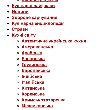
Кулінарні лайфхаки
Новини
Здорове харчування
Кулінарна енциклопедія
Страви
Кухні світу
Автентична українська кухня
Американська
Арабська
Баварська
Грузинська
Європейська
Індійська
Італійська
Китайська
Корейська
Кримськотатарська
Мексиканська