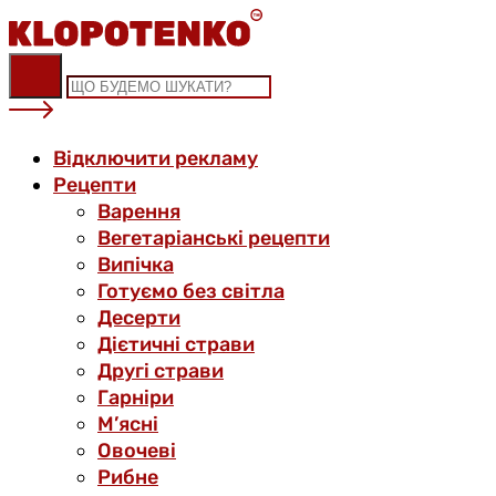
Skip
to
content
Відключити рекламу
Рецепти
Варення
Вегетаріанські рецепти
Випічка
Готуємо без світла
Десерти
Дієтичні страви
Другі страви
Гарніри
М’ясні
Овочеві
Рибне