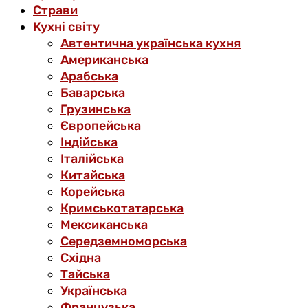
Страви
Кухні світу
Автентична українська кухня
Американська
Арабська
Баварська
Грузинська
Європейська
Індійська
Італійська
Китайська
Корейська
Кримськотатарська
Мексиканська
Середземноморська
Східна
Тайська
Українська
Французька