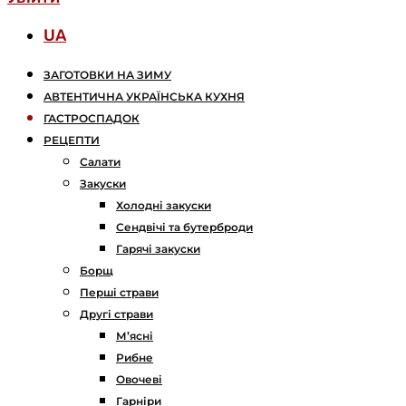
UA
ЗАГОТОВКИ НА ЗИМУ
АВТЕНТИЧНА УКРАЇНСЬКА КУХНЯ
ГАСТРОСПАДОК
РЕЦЕПТИ
Салати
Закуски
Холодні закуски
Сендвічі та бутерброди
Гарячі закуски
Борщ
Перші страви
Другі страви
М’ясні
Рибне
Овочеві
Гарніри