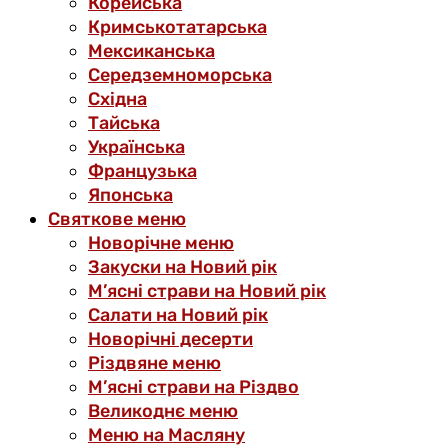
Корейська
Кримськотатарська
Мексиканська
Середземноморська
Східна
Тайська
Українська
Французька
Японська
Святкове меню
Новорічне меню
Закуски на Новий рік
М’ясні страви на Новий рік
Салати на Новий рік
Новорічні десерти
Різдвяне меню
М’ясні страви на Різдво
Великоднє меню
Меню на Масляну