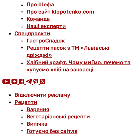
Про Шефа
Про сайт klopotenko.com
Команда
Наші експерти
Спецпроєкти
ГастроСпадок
Рецепти пасок з ТМ «Львівські
дріжджі»
Хлібний крафт. Чому ми їмо, печемо та
купуємо хліб на заквасці
Відключити рекламу
Рецепти
Варення
Вегетаріанські рецепти
Випічка
Готуємо без світла