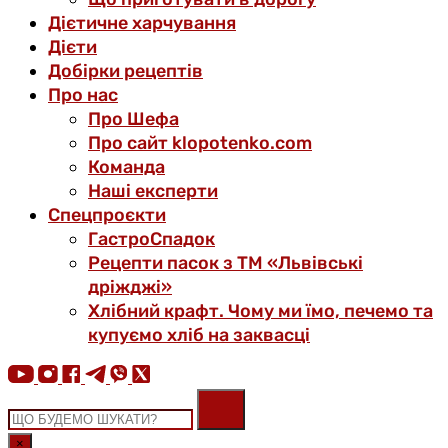
Дієтичне харчування
Дієти
Добірки рецептів
Про нас
Про Шефа
Про сайт klopotenko.com
Команда
Наші експерти
Спецпроєкти
ГастроСпадок
Рецепти пасок з ТМ «Львівські
дріжджі»
Хлібний крафт. Чому ми їмо, печемо та
купуємо хліб на заквасці
×