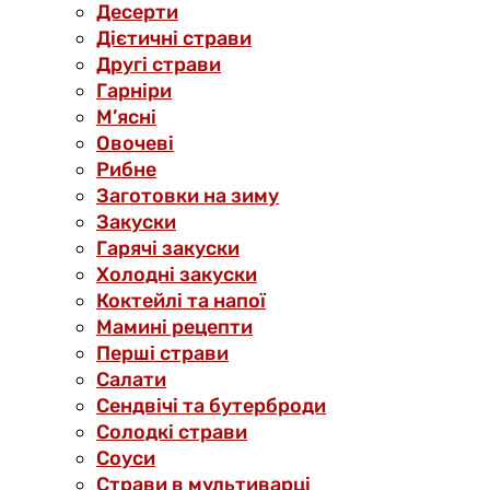
Десерти
Дієтичні страви
Другі страви
Гарніри
М’ясні
Овочеві
Рибне
Заготовки на зиму
Закуски
Гарячі закуски
Холодні закуски
Коктейлі та напої
Мамині рецепти
Перші страви
Салати
Сендвічі та бутерброди
Солодкі страви
Соуси
Страви в мультиварці