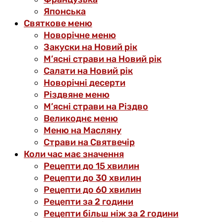
Японська
Святкове меню
Новорічне меню
Закуски на Новий рік
М’ясні страви на Новий рік
Салати на Новий рік
Новорічні десерти
Різдвяне меню
М’ясні страви на Різдво
Великоднє меню
Меню на Масляну
Страви на Святвечір
Коли час має значення
Рецепти до 15 хвилин
Рецепти до 30 хвилин
Рецепти до 60 хвилин
Рецепти за 2 години
Рецепти більш ніж за 2 години