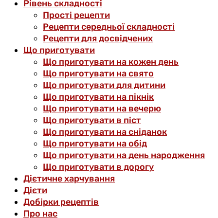
Рівень складності
Прості рецепти
Рецепти середньої складності
Рецепти для досвідчених
Що приготувати
Що приготувати на кожен день
Що приготувати на свято
Що приготувати для дитини
Що приготувати на пікнік
Що приготувати на вечерю
Що приготувати в піст
Що приготувати на сніданок
Що приготувати на обід
Що приготувати на день народження
Що приготувати в дорогу
Дієтичне харчування
Дієти
Добірки рецептів
Про нас