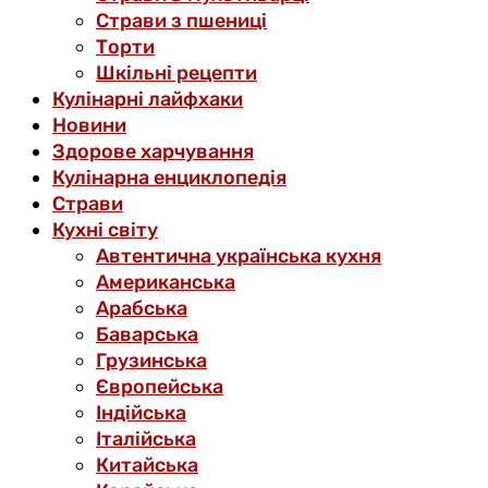
Страви з пшениці
Торти
Шкільні рецепти
Кулінарні лайфхаки
Новини
Здорове харчування
Кулінарна енциклопедія
Страви
Кухні світу
Автентична українська кухня
Американська
Арабська
Баварська
Грузинська
Європейська
Індійська
Італійська
Китайська