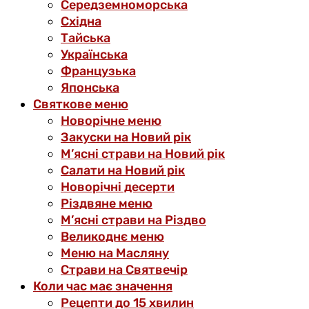
Середземноморська
Східна
Тайська
Українська
Французька
Японська
Святкове меню
Новорічне меню
Закуски на Новий рік
М’ясні страви на Новий рік
Салати на Новий рік
Новорічні десерти
Різдвяне меню
М’ясні страви на Різдво
Великоднє меню
Меню на Масляну
Страви на Святвечір
Коли час має значення
Рецепти до 15 хвилин