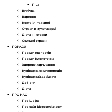
Піца
Випічка
Варення
Коктейлі та напої
Страви в мультиварці
Дієтичні страви
Солодкі страви
ПОРАДИ
Поради експертів
Поради Клопотенка
Здорове харчування
Кулінарна енциклопедія
Кулінарний довідник
Добірки
Дієти
ПРО НАС
Про Шефа
Про сайт klopotenko.com