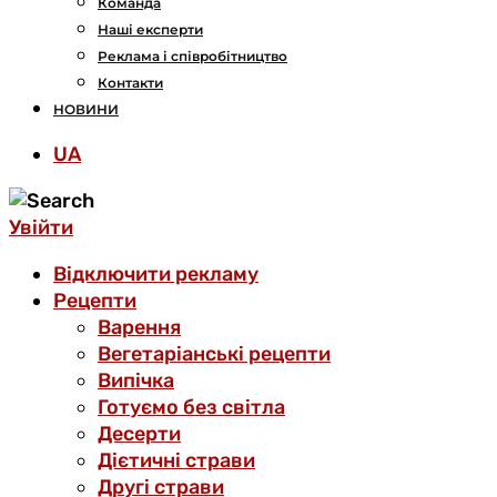
Команда
Наші експерти
Реклама і співробітництво
Контакти
НОВИНИ
UA
Увійти
Відключити рекламу
Рецепти
Варення
Вегетаріанські рецепти
Випічка
Готуємо без світла
Десерти
Дієтичні страви
Другі страви