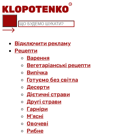
Skip
to
content
Відключити рекламу
Рецепти
Варення
Вегетаріанські рецепти
Випічка
Готуємо без світла
Десерти
Дієтичні страви
Другі страви
Гарніри
М’ясні
Овочеві
Рибне