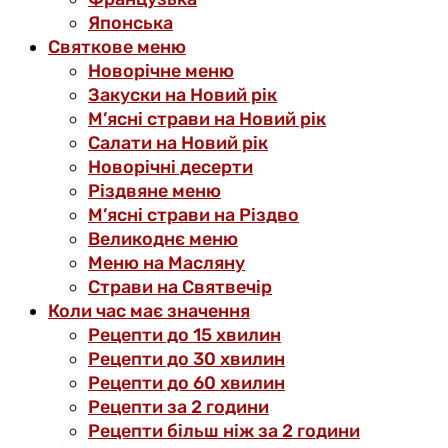
Японська
Святкове меню
Новорічне меню
Закуски на Новий рік
М’ясні страви на Новий рік
Салати на Новий рік
Новорічні десерти
Різдвяне меню
М’ясні страви на Різдво
Великоднє меню
Меню на Масляну
Страви на Святвечір
Коли час має значення
Рецепти до 15 хвилин
Рецепти до 30 хвилин
Рецепти до 60 хвилин
Рецепти за 2 години
Рецепти більш ніж за 2 години