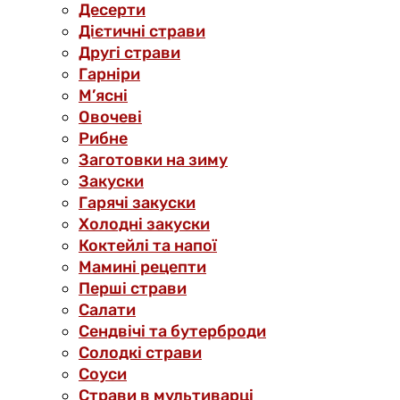
Десерти
Дієтичні страви
Другі страви
Гарніри
М’ясні
Овочеві
Рибне
Заготовки на зиму
Закуски
Гарячі закуски
Холодні закуски
Коктейлі та напої
Мамині рецепти
Перші страви
Салати
Сендвічі та бутерброди
Солодкі страви
Соуси
Страви в мультиварці