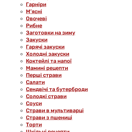
Гарніри
М’ясні
Овочеві
Рибне
Заготовки на зиму
Закуски
Гарячі закуски
Холодні закуски
Коктейлі та напої
Мамині рецепти
Перші страви
Салати
Сендвічі та бутерброди
Солодкі страви
Соуси
Страви в мультиварці
Страви з пшениці
Торти
Шкільні рецепти