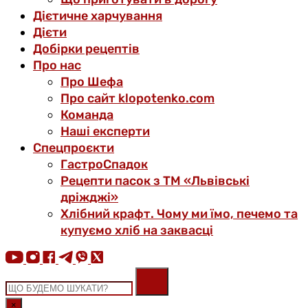
Дієтичне харчування
Дієти
Добірки рецептів
Про нас
Про Шефа
Про сайт klopotenko.com
Команда
Наші експерти
Спецпроєкти
ГастроСпадок
Рецепти пасок з ТМ «Львівські
дріжджі»
Хлібний крафт. Чому ми їмо, печемо та
купуємо хліб на заквасці
×