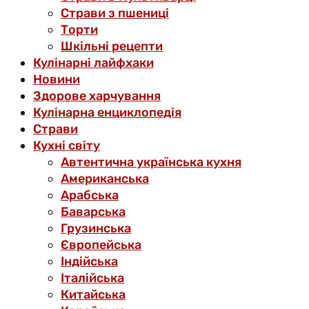
Страви з пшениці
Торти
Шкільні рецепти
Кулінарні лайфхаки
Новини
Здорове харчування
Кулінарна енциклопедія
Страви
Кухні світу
Автентична українська кухня
Американська
Арабська
Баварська
Грузинська
Європейська
Індійська
Італійська
Китайська