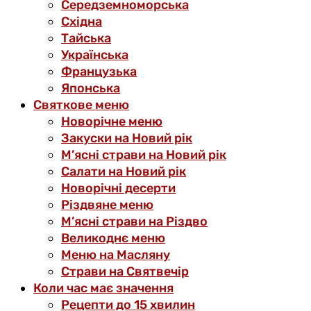
Середземноморська
Східна
Тайська
Українська
Французька
Японська
Святкове меню
Новорічне меню
Закуски на Новий рік
М’ясні страви на Новий рік
Салати на Новий рік
Новорічні десерти
Різдвяне меню
М’ясні страви на Різдво
Великоднє меню
Меню на Масляну
Страви на Святвечір
Коли час має значення
Рецепти до 15 хвилин