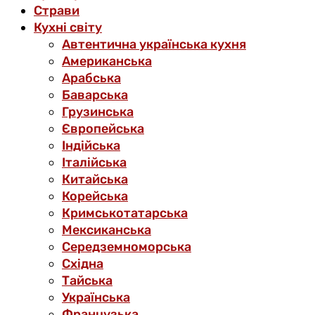
Страви
Кухні світу
Автентична українська кухня
Американська
Арабська
Баварська
Грузинська
Європейська
Індійська
Італійська
Китайська
Корейська
Кримськотатарська
Мексиканська
Середземноморська
Східна
Тайська
Українська
Французька