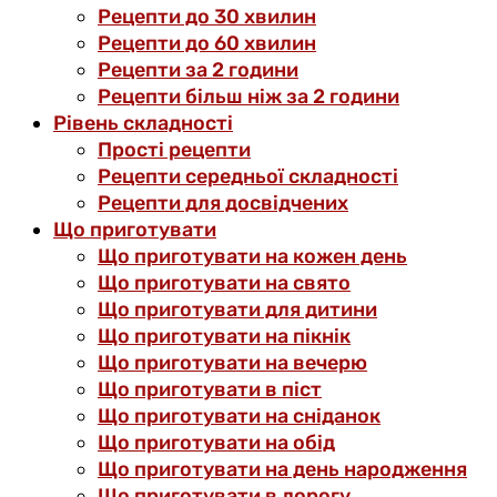
Рецепти до 30 хвилин
Рецепти до 60 хвилин
Рецепти за 2 години
Рецепти більш ніж за 2 години
Рівень складності
Прості рецепти
Рецепти середньої складності
Рецепти для досвідчених
Що приготувати
Що приготувати на кожен день
Що приготувати на свято
Що приготувати для дитини
Що приготувати на пікнік
Що приготувати на вечерю
Що приготувати в піст
Що приготувати на сніданок
Що приготувати на обід
Що приготувати на день народження
Що приготувати в дорогу