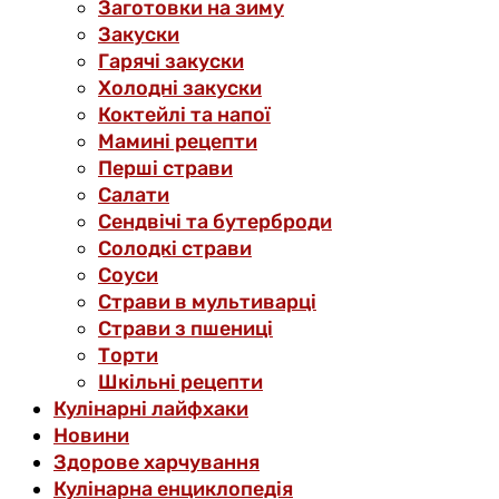
Заготовки на зиму
Закуски
Гарячі закуски
Холодні закуски
Коктейлі та напої
Мамині рецепти
Перші страви
Салати
Сендвічі та бутерброди
Солодкі страви
Соуси
Страви в мультиварці
Страви з пшениці
Торти
Шкільні рецепти
Кулінарні лайфхаки
Новини
Здорове харчування
Кулінарна енциклопедія