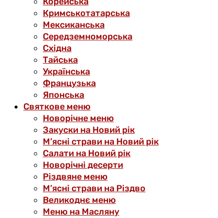
Корейська
Кримськотатарська
Мексиканська
Середземноморська
Східна
Тайська
Українська
Французька
Японська
Святкове меню
Новорічне меню
Закуски на Новий рік
М’ясні страви на Новий рік
Салати на Новий рік
Новорічні десерти
Різдвяне меню
М’ясні страви на Різдво
Великоднє меню
Меню на Масляну