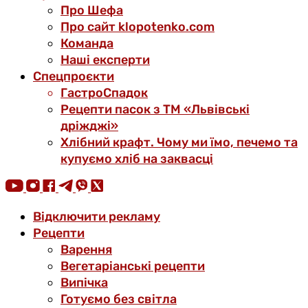
Про Шефа
Про сайт klopotenko.com
Команда
Наші експерти
Спецпроєкти
ГастроСпадок
Рецепти пасок з ТМ «Львівські
дріжджі»
Хлібний крафт. Чому ми їмо, печемо та
купуємо хліб на заквасці
Відключити рекламу
Рецепти
Варення
Вегетаріанські рецепти
Випічка
Готуємо без світла