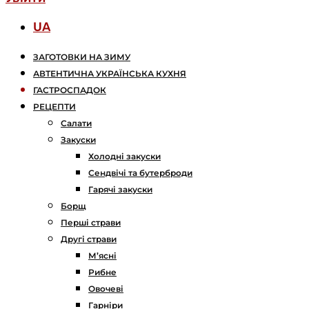
UA
ЗАГОТОВКИ НА ЗИМУ
АВТЕНТИЧНА УКРАЇНСЬКА КУХНЯ
ГАСТРОСПАДОК
РЕЦЕПТИ
Салати
Закуски
Холодні закуски
Сендвічі та бутерброди
Гарячі закуски
Борщ
Перші страви
Другі страви
М’ясні
Рибне
Овочеві
Гарніри