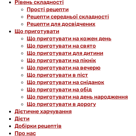
Рівень складності
Прості рецепти
Рецепти середньої складності
Рецепти для досвідчених
Що приготувати
Що приготувати на кожен день
Що приготувати на свято
Що приготувати для дитини
Що приготувати на пікнік
Що приготувати на вечерю
Що приготувати в піст
Що приготувати на сніданок
Що приготувати на обід
Що приготувати на день народження
Що приготувати в дорогу
Дієтичне харчування
Дієти
Добірки рецептів
Про нас