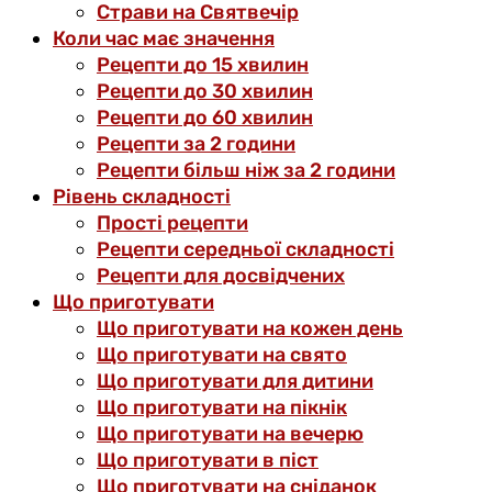
Страви на Святвечір
Коли час має значення
Рецепти до 15 хвилин
Рецепти до 30 хвилин
Рецепти до 60 хвилин
Рецепти за 2 години
Рецепти більш ніж за 2 години
Рівень складності
Прості рецепти
Рецепти середньої складності
Рецепти для досвідчених
Що приготувати
Що приготувати на кожен день
Що приготувати на свято
Що приготувати для дитини
Що приготувати на пікнік
Що приготувати на вечерю
Що приготувати в піст
Що приготувати на сніданок