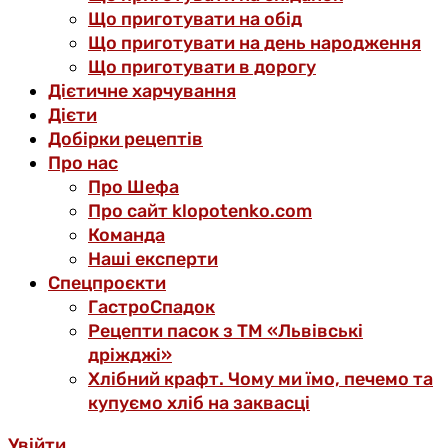
Що приготувати на обід
Що приготувати на день народження
Що приготувати в дорогу
Дієтичне харчування
Дієти
Добірки рецептів
Про нас
Про Шефа
Про сайт klopotenko.com
Команда
Наші експерти
Спецпроєкти
ГастроСпадок
Рецепти пасок з ТМ «Львівські
дріжджі»
Хлібний крафт. Чому ми їмо, печемо та
купуємо хліб на заквасці
Увійти