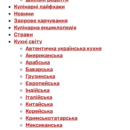
Кулінарні лайфхаки
Новини
Здорове харчування
Кулінарна енциклопедія
Страви
Кухні світу
Автентична українська кухня
Американська
Арабська
Баварська
Грузинська
Європейська
Індійська
Італійська
Китайська
Корейська
Кримськотатарська
Мексиканська