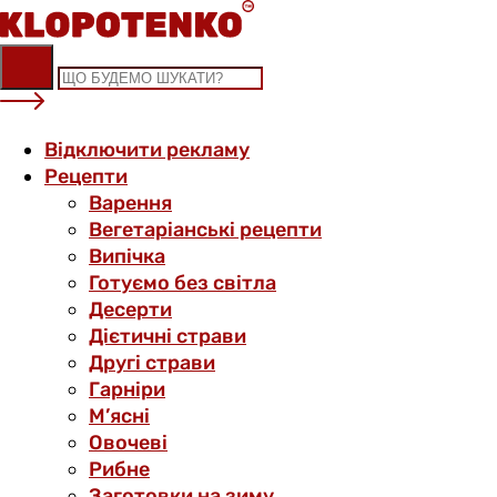
Skip
to
content
Відключити рекламу
Рецепти
Варення
Вегетаріанські рецепти
Випічка
Готуємо без світла
Десерти
Дієтичні страви
Другі страви
Гарніри
М’ясні
Овочеві
Рибне
Заготовки на зиму