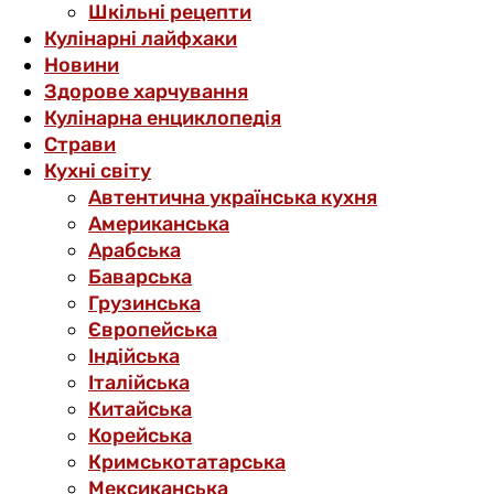
Шкільні рецепти
Кулінарні лайфхаки
Новини
Здорове харчування
Кулінарна енциклопедія
Страви
Кухні світу
Автентична українська кухня
Американська
Арабська
Баварська
Грузинська
Європейська
Індійська
Італійська
Китайська
Корейська
Кримськотатарська
Мексиканська