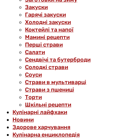
Закуски
Гарячі закуски
Холодні закуски
Коктейлі та напої
Мамині рецепти
Перші страви
Салати
Сендвічі та бутерброди
Солодкі страви
Соуси
Страви в мультиварці
Страви з пшениці
Торти
Шкільні рецепти
Кулінарні лайфхаки
Новини
Здорове харчування
Кулінарна енциклопедія