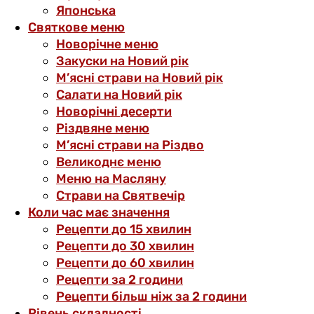
Японська
Святкове меню
Новорічне меню
Закуски на Новий рік
М’ясні страви на Новий рік
Салати на Новий рік
Новорічні десерти
Різдвяне меню
М’ясні страви на Різдво
Великоднє меню
Меню на Масляну
Страви на Святвечір
Коли час має значення
Рецепти до 15 хвилин
Рецепти до 30 хвилин
Рецепти до 60 хвилин
Рецепти за 2 години
Рецепти більш ніж за 2 години
Рівень складності