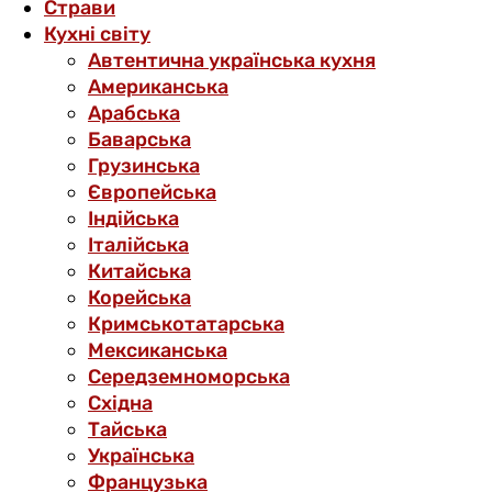
Страви
Кухні світу
Автентична українська кухня
Американська
Арабська
Баварська
Грузинська
Європейська
Індійська
Італійська
Китайська
Корейська
Кримськотатарська
Мексиканська
Середземноморська
Східна
Тайська
Українська
Французька