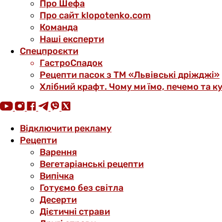
Про Шефа
Про сайт klopotenko.com
Команда
Наші експерти
Спецпроєкти
ГастроСпадок
Рецепти пасок з ТМ «Львівські дріжджі»
Хлібний крафт. Чому ми їмо, печемо та к
Відключити рекламу
Рецепти
Варення
Вегетаріанські рецепти
Випічка
Готуємо без світла
Десерти
Дієтичні страви