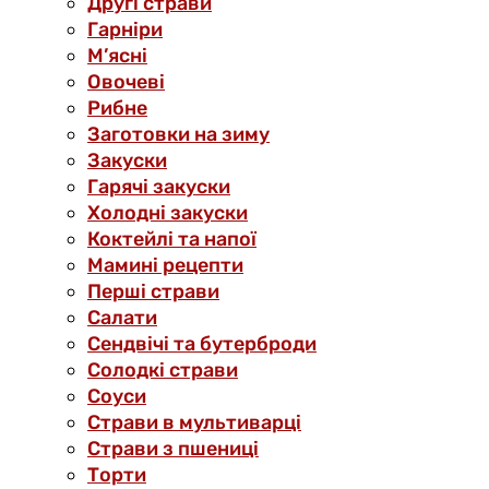
Другі страви
Гарніри
М’ясні
Овочеві
Рибне
Заготовки на зиму
Закуски
Гарячі закуски
Холодні закуски
Коктейлі та напої
Мамині рецепти
Перші страви
Салати
Сендвічі та бутерброди
Солодкі страви
Соуси
Страви в мультиварці
Страви з пшениці
Торти