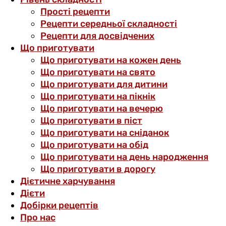
Прості рецепти
Рецепти середньої складності
Рецепти для досвідчених
Що приготувати
Що приготувати на кожен день
Що приготувати на свято
Що приготувати для дитини
Що приготувати на пікнік
Що приготувати на вечерю
Що приготувати в піст
Що приготувати на сніданок
Що приготувати на обід
Що приготувати на день народження
Що приготувати в дорогу
Дієтичне харчування
Дієти
Добірки рецептів
Про нас