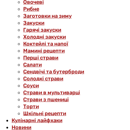
Овочеві
Рибне
Заготовки на зиму
Закуски
Гарячі закуски
Холодні закуски
Коктейлі та напої
Мамині рецепти
Перші страви
Салати
Сендвічі та бутерброди
Солодкі страви
Соуси
Страви в мультиварці
Страви з пшениці
Торти
Шкільні рецепти
Кулінарні лайфхаки
Новини