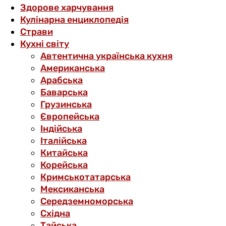
Здорове харчування
Кулінарна енциклопедія
Страви
Кухні світу
Автентична українська кухня
Американська
Арабська
Баварська
Грузинська
Європейська
Індійська
Італійська
Китайська
Корейська
Кримськотатарська
Мексиканська
Середземноморська
Східна
Тайська