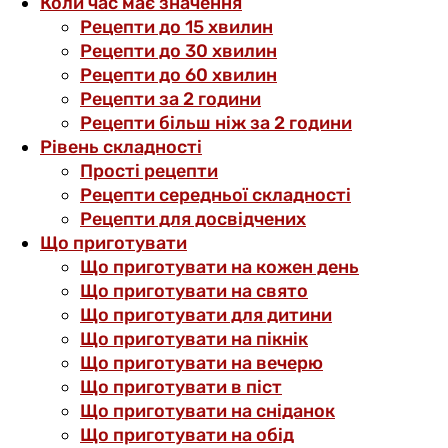
Коли час має значення
Рецепти до 15 хвилин
Рецепти до 30 хвилин
Рецепти до 60 хвилин
Рецепти за 2 години
Рецепти більш ніж за 2 години
Рівень складності
Прості рецепти
Рецепти середньої складності
Рецепти для досвідчених
Що приготувати
Що приготувати на кожен день
Що приготувати на свято
Що приготувати для дитини
Що приготувати на пікнік
Що приготувати на вечерю
Що приготувати в піст
Що приготувати на сніданок
Що приготувати на обід