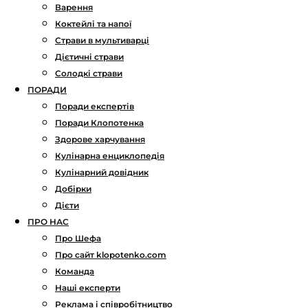
Варення
Коктейлі та напої
Страви в мультиварці
Дієтичні страви
Солодкі страви
ПОРАДИ
Поради експертів
Поради Клопотенка
Здорове харчування
Кулінарна енциклопедія
Кулінарний довідник
Добірки
Дієти
ПРО НАС
Про Шефа
Про сайт klopotenko.com
Команда
Наші експерти
Реклама і співробітництво