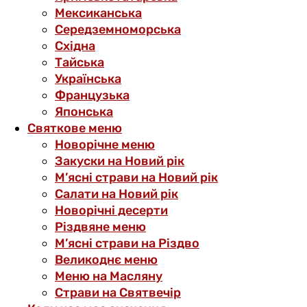
Мексиканська
Середземноморська
Східна
Тайська
Українська
Французька
Японська
Святкове меню
Новорічне меню
Закуски на Новий рік
М’ясні страви на Новий рік
Салати на Новий рік
Новорічні десерти
Різдвяне меню
М’ясні страви на Різдво
Великоднє меню
Меню на Масляну
Страви на Святвечір