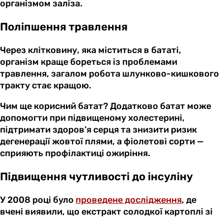
організмом заліза.
Поліпшення травлення
Через клітковину, яка міститься в бататі,
організм краще бореться із проблемами
травлення, загалом робота шлунково-кишкового
тракту стає кращою.
Чим ще корисний батат? Додатково батат може
допомогти при підвищеному холестерині,
підтримати здоров’я серця та знизити ризик
дегенерації жовтої плями, а фіолетові сорти —
сприяють профілактиці ожиріння.
Підвищення чутливості до інсуліну
У 2008 році було
проведене дослідження
, де
вчені виявили, що екстракт солодкої картоплі зі