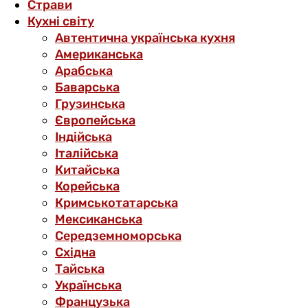
Страви
Кухні світу
Автентична українська кухня
Американська
Арабська
Баварська
Грузинська
Європейська
Індійська
Італійська
Китайська
Корейська
Кримськотатарська
Мексиканська
Середземноморська
Східна
Тайська
Українська
Французька