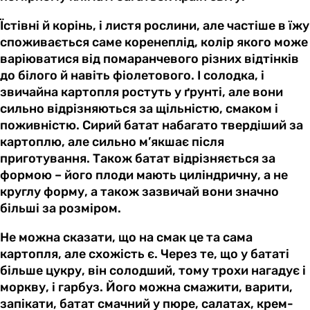
Їстівні й корінь, і листя рослини, але частіше в їжу
споживається саме коренеплід, колір якого може
варіюватися від помаранчевого різних відтінків
до білого й навіть фіолетового. І солодка, і
звичайна картопля ростуть у ґрунті, але вони
сильно відрізняються за щільністю, смаком і
поживністю. Сирий батат набагато твердіший за
картоплю, але сильно м’якшає після
приготування. Також батат відрізняється за
формою – його плоди мають циліндричну, а не
круглу форму, а також зазвичай вони значно
більші за розміром.
Не можна сказати, що на смак це та сама
картопля, але схожість є. Через те, що у бататі
більше цукру, він солодший, тому трохи нагадує і
моркву, і гарбуз. Його можна смажити, варити,
запікати, батат смачний у пюре, салатах, крем-