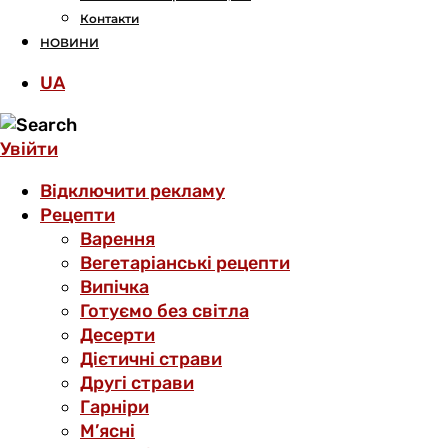
Контакти
НОВИНИ
UA
Увійти
Відключити рекламу
Рецепти
Варення
Вегетаріанські рецепти
Випічка
Готуємо без світла
Десерти
Дієтичні страви
Другі страви
Гарніри
М’ясні