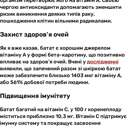
організм перетворює його на вітамін А. Своєю
чергою антиоксиданти допомагають зменшити
ризик виникнення деяких типів раку,
пошкодження клітин вільними радикалами.
Захист здоров’я очей
Як я вже казав, батат є хорошим джерелом
вітаміну А у формі бета-каротину, що позитивно
впливає на здоров’я очей. Вчені у
дослідженні
виявили, що запечений разом зі шкіркою батат
може забезпечити близько 1403 мкг вітаміну А,
або 561% добової потреби людини.
Підвищення імунітету
Батат багатий на вітамін С, у 100 г коренеплоду
міститься приблизно 10,3 мг. Вітамін С підтримує
імунну систему та покращує засвоєння