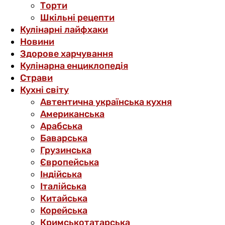
Торти
Шкільні рецепти
Кулінарні лайфхаки
Новини
Здорове харчування
Кулінарна енциклопедія
Страви
Кухні світу
Автентична українська кухня
Американська
Арабська
Баварська
Грузинська
Європейська
Індійська
Італійська
Китайська
Корейська
Кримськотатарська