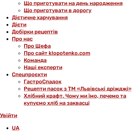
Що приготувати на день народження
Що приготувати в дорогу
Дієтичне харчування
Дієти
Добірки рецептів
Про нас
Про Шефа
Про сайт klopotenko.com
Команда
Наші експерти
Спецпроєкти
ГастроСпадок
Рецепти пасок з ТМ «Львівські дріжджі»
Хлібний крафт. Чому ми їмо, печемо та
купуємо хліб на заквасці
Увійти
UA