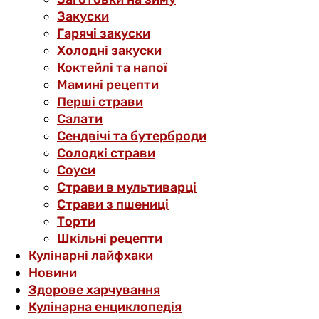
Закуски
Гарячі закуски
Холодні закуски
Коктейлі та напої
Мамині рецепти
Перші страви
Салати
Сендвічі та бутерброди
Солодкі страви
Соуси
Страви в мультиварці
Страви з пшениці
Торти
Шкільні рецепти
Кулінарні лайфхаки
Новини
Здорове харчування
Кулінарна енциклопедія