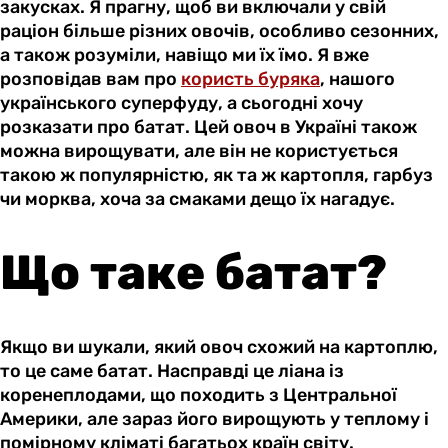
закусках. Я прагну, щоб ви включали у свій
раціон більше різних овочів, особливо сезонних,
а також розуміли, навіщо ми їх їмо. Я вже
розповідав вам про
користь буряка
, нашого
українського суперфуду, а сьогодні хочу
розказати про батат. Цей овоч в Україні також
можна вирощувати, але він не користується
такою ж популярністю, як та ж картопля, гарбуз
чи морква, хоча за смаками дещо їх нагадує.
Що таке батат?
Якщо ви шукали, який овоч схожий на картоплю,
то це саме батат. Насправді це ліана із
коренеплодами, що походить з Центральної
Америки, але зараз його вирощують у теплому і
помірному кліматі багатьох країн світу.