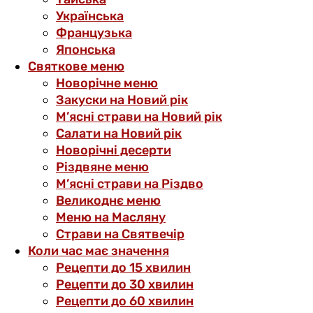
Українська
Французька
Японська
Святкове меню
Новорічне меню
Закуски на Новий рік
М’ясні страви на Новий рік
Салати на Новий рік
Новорічні десерти
Різдвяне меню
М’ясні страви на Різдво
Великоднє меню
Меню на Масляну
Страви на Святвечір
Коли час має значення
Рецепти до 15 хвилин
Рецепти до 30 хвилин
Рецепти до 60 хвилин