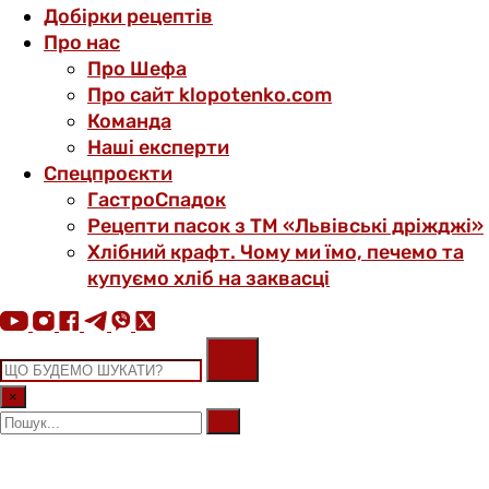
Добірки рецептів
Про нас
Про Шефа
Про сайт klopotenko.com
Команда
Наші експерти
Спецпроєкти
ГастроСпадок
Рецепти пасок з ТМ «Львівські дріжджі»
Хлібний крафт. Чому ми їмо, печемо та
купуємо хліб на заквасці
×