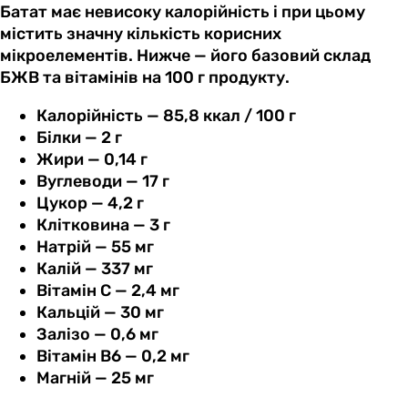
Батат має невисоку калорійність і при цьому
містить значну кількість корисних
мікроелементів. Нижче — його базовий склад
БЖВ та вітамінів на 100 г продукту.
Калорійність — 85,8 ккал / 100 г
Білки — 2 г
Жири — 0,14 г
Вуглеводи — 17 г
Цукор — 4,2 г
Клітковина — 3 г
Натрій — 55 мг
Калій — 337 мг
Вітамін C — 2,4 мг
Кальцій — 30 мг
Залізо — 0,6 мг
Вітамін B6 — 0,2 мг
Магній — 25 мг