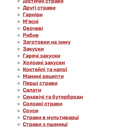
Дієтичні страви
Другі страви
Гарніри
М’ясні
Овочеві
Рибне
Заготовки на зиму
Закуски
Гарячі закуски
Холодні закуски
Коктейлі та напої
Мамині рецепти
Перші страви
Салати
Сендвічі та бутерброди
Солодкі страви
Соуси
Страви в мультиварці
Страви з пшениці