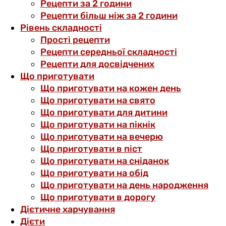
Рецепти за 2 години
Рецепти більш ніж за 2 години
Рівень складності
Прості рецепти
Рецепти середньої складності
Рецепти для досвідчених
Що приготувати
Що приготувати на кожен день
Що приготувати на свято
Що приготувати для дитини
Що приготувати на пікнік
Що приготувати на вечерю
Що приготувати в піст
Що приготувати на сніданок
Що приготувати на обід
Що приготувати на день народження
Що приготувати в дорогу
Дієтичне харчування
Дієти