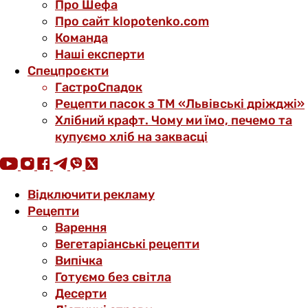
Про Шефа
Про сайт klopotenko.com
Команда
Наші експерти
Спецпроєкти
ГастроСпадок
Рецепти пасок з ТМ «Львівські дріжджі»
Хлібний крафт. Чому ми їмо, печемо та
купуємо хліб на заквасці
Відключити рекламу
Рецепти
Варення
Вегетаріанські рецепти
Випічка
Готуємо без світла
Десерти