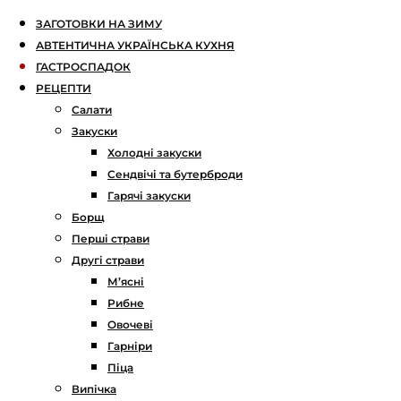
ЗАГОТОВКИ НА ЗИМУ
АВТЕНТИЧНА УКРАЇНСЬКА КУХНЯ
ГАСТРОСПАДОК
РЕЦЕПТИ
Салати
Закуски
Холодні закуски
Сендвічі та бутерброди
Гарячі закуски
Борщ
Перші страви
Другі страви
М’ясні
Рибне
Овочеві
Гарніри
Піца
Випічка