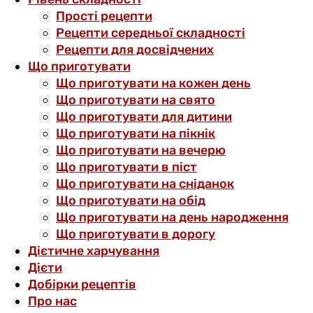
Прості рецепти
Рецепти середньої складності
Рецепти для досвідчених
Що приготувати
Що приготувати на кожен день
Що приготувати на свято
Що приготувати для дитини
Що приготувати на пікнік
Що приготувати на вечерю
Що приготувати в піст
Що приготувати на сніданок
Що приготувати на обід
Що приготувати на день народження
Що приготувати в дорогу
Дієтичне харчування
Дієти
Добірки рецептів
Про нас