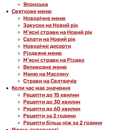
Японська
Святкове меню
Новорічне меню
Закуски на Новий рік
М’ясні страви на Новий рік
Салати на Новий рік
Новорічні десерти
Різдвяне меню
М’ясні страви на Різдво
Великоднє меню
Меню на Масляну
Страви на Святвечір
Коли час має значення
Рецепти до 15 хвилин
Рецепти до 30 хвилин
Рецепти до 60 хвилин
Рецепти за 2 години
Рецепти більш ніж за 2 години
Рівень складності