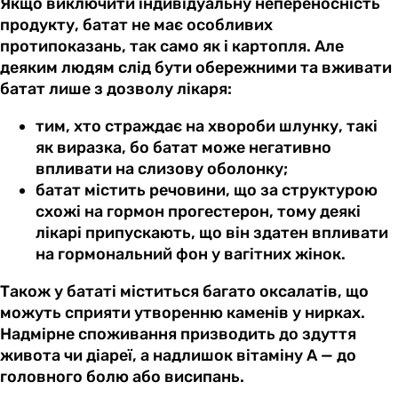
Якщо виключити індивідуальну непереносність
продукту, батат не має особливих
протипоказань, так само як і картопля. Але
деяким людям слід бути обережними та вживати
батат лише з дозволу лікаря:
тим, хто страждає на хвороби шлунку, такі
як виразка, бо батат може негативно
впливати на слизову оболонку;
батат містить речовини, що за структурою
схожі на гормон прогестерон, тому деякі
лікарі припускають, що він здатен впливати
на гормональний фон у вагітних жінок.
Також у бататі міститься багато оксалатів, що
можуть сприяти утворенню каменів у нирках.
Надмірне споживання призводить до здуття
живота чи діареї, а надлишок вітаміну А — до
головного болю або висипань.