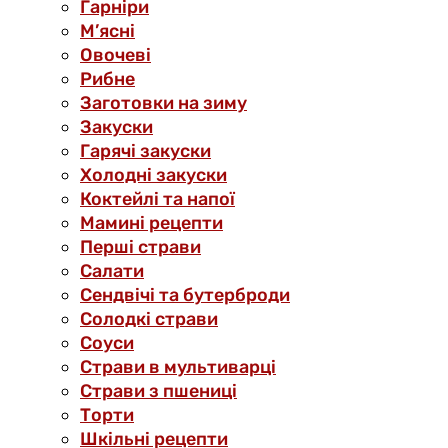
Гарніри
М’ясні
Овочеві
Рибне
Заготовки на зиму
Закуски
Гарячі закуски
Холодні закуски
Коктейлі та напої
Мамині рецепти
Перші страви
Салати
Сендвічі та бутерброди
Солодкі страви
Соуси
Страви в мультиварці
Страви з пшениці
Торти
Шкільні рецепти