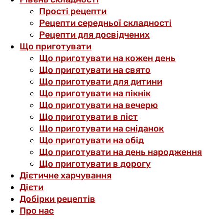
Прості рецепти
Рецепти середньої складності
Рецепти для досвідчених
Що приготувати
Що приготувати на кожен день
Що приготувати на свято
Що приготувати для дитини
Що приготувати на пікнік
Що приготувати на вечерю
Що приготувати в піст
Що приготувати на сніданок
Що приготувати на обід
Що приготувати на день народження
Що приготувати в дорогу
Дієтичне харчування
Дієти
Добірки рецептів
Про нас