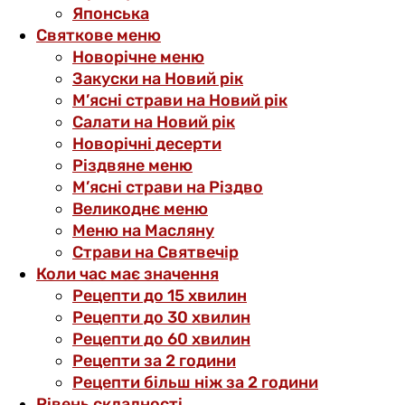
Японська
Святкове меню
Новорічне меню
Закуски на Новий рік
М’ясні страви на Новий рік
Салати на Новий рік
Новорічні десерти
Різдвяне меню
М’ясні страви на Різдво
Великоднє меню
Меню на Масляну
Страви на Святвечір
Коли час має значення
Рецепти до 15 хвилин
Рецепти до 30 хвилин
Рецепти до 60 хвилин
Рецепти за 2 години
Рецепти більш ніж за 2 години
Рівень складності