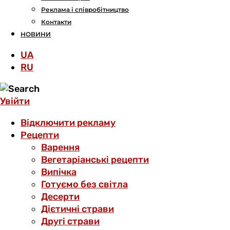
Реклама і співробітництво
Контакти
НОВИНИ
UA
RU
Увійти
Відключити рекламу
Рецепти
Варення
Вегетаріанські рецепти
Випічка
Готуємо без світла
Десерти
Дієтичні страви
Другі страви