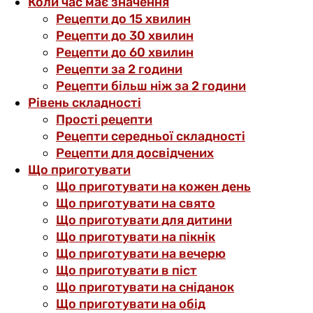
Коли час має значення
Рецепти до 15 хвилин
Рецепти до 30 хвилин
Рецепти до 60 хвилин
Рецепти за 2 години
Рецепти більш ніж за 2 години
Рівень складності
Прості рецепти
Рецепти середньої складності
Рецепти для досвідчених
Що приготувати
Що приготувати на кожен день
Що приготувати на свято
Що приготувати для дитини
Що приготувати на пікнік
Що приготувати на вечерю
Що приготувати в піст
Що приготувати на сніданок
Що приготувати на обід