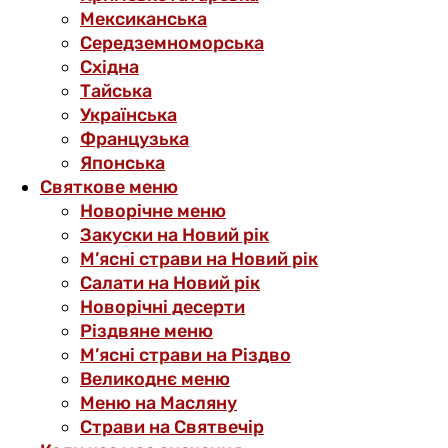
Мексиканська
Середземноморська
Східна
Тайська
Українська
Французька
Японська
Святкове меню
Новорічне меню
Закуски на Новий рік
М’ясні страви на Новий рік
Салати на Новий рік
Новорічні десерти
Різдвяне меню
М’ясні страви на Різдво
Великоднє меню
Меню на Масляну
Страви на Святвечір