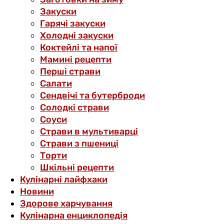
Закуски
Гарячі закуски
Холодні закуски
Коктейлі та напої
Мамині рецепти
Перші страви
Салати
Сендвічі та бутерброди
Солодкі страви
Соуси
Страви в мультиварці
Страви з пшениці
Торти
Шкільні рецепти
Кулінарні лайфхаки
Новини
Здорове харчування
Кулінарна енциклопедія