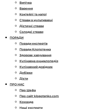
Випічка
Варення
Коктейлі та напої
Страви в мультиварці
Дієтичні страви
Солодкі страви
ПОРАДИ
Поради експертів
Поради Клопотенка
Здорове харчування
Кулінарна енциклопедія
Кулінарний довідник
Добірки
Дієти
ПРО НАС
Про Шефа
Про сайт klopotenko.com
Команда
Наші експерти