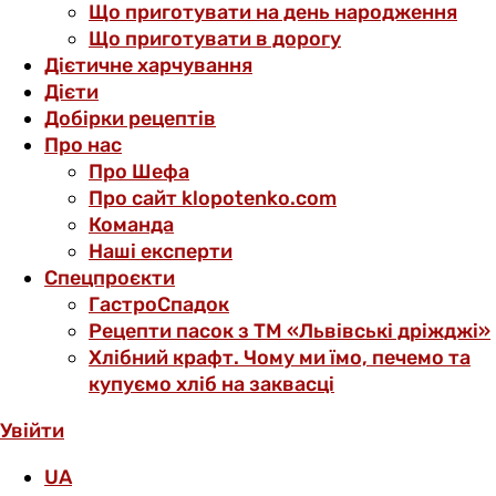
Що приготувати на день народження
Що приготувати в дорогу
Дієтичне харчування
Дієти
Добірки рецептів
Про нас
Про Шефа
Про сайт klopotenko.com
Команда
Наші експерти
Спецпроєкти
ГастроСпадок
Рецепти пасок з ТМ «Львівські дріжджі»
Хлібний крафт. Чому ми їмо, печемо та
купуємо хліб на заквасці
Увійти
UA