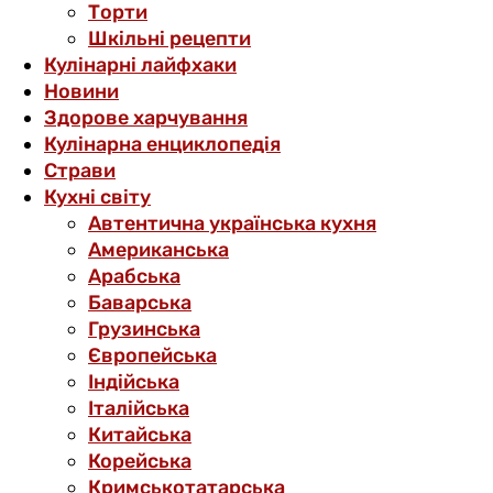
Торти
Шкільні рецепти
Кулінарні лайфхаки
Новини
Здорове харчування
Кулінарна енциклопедія
Страви
Кухні світу
Автентична українська кухня
Американська
Арабська
Баварська
Грузинська
Європейська
Індійська
Італійська
Китайська
Корейська
Кримськотатарська