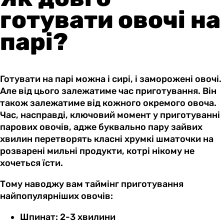
готувати овочі на
парі?
Готувати на парі можна і сирі, і заморожені овочі.
Але від цього залежатиме час приготування. Він
також залежатиме від кожного окремого овоча.
Час, насправді, ключовий момент у приготуванні
парових овочів, адже буквально пару зайвих
хвилин перетворять класні хрумкі шматочки на
розварені мильні продукти, котрі нікому не
хочеться їсти.
Тому наводжу вам таймінг приготування
найпопулярніших овочів:
Шпинат: 2-3 хвилини