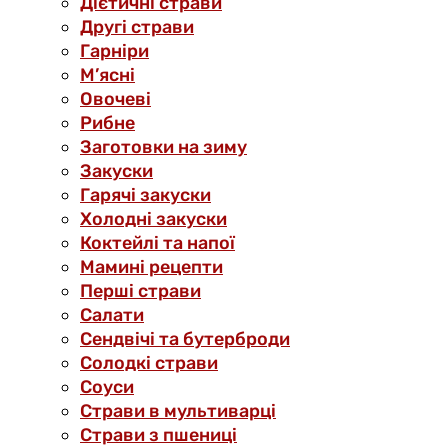
Дієтичні страви
Другі страви
Гарніри
М’ясні
Овочеві
Рибне
Заготовки на зиму
Закуски
Гарячі закуски
Холодні закуски
Коктейлі та напої
Мамині рецепти
Перші страви
Салати
Сендвічі та бутерброди
Солодкі страви
Соуси
Страви в мультиварці
Страви з пшениці