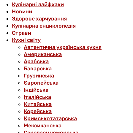
Кулінарні лайфхаки
Новини
Здорове харчування
Кулінарна енциклопедія
Страви
Кухні світу
Автентична українська кухня
Американська
Арабська
Баварська
Грузинська
Європейська
Індійська
Італійська
Китайська
Корейська
Кримськотатарська
Мексиканська
Середземноморська