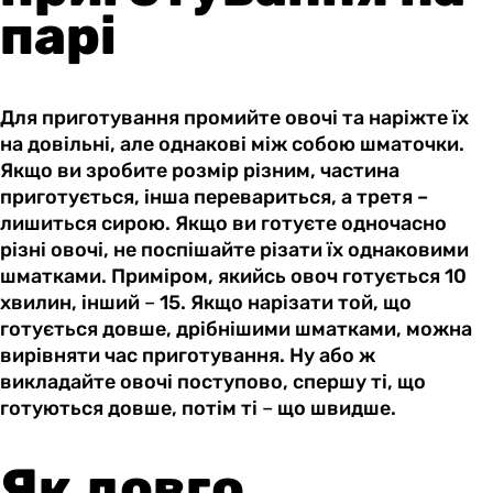
парі
Для приготування промийте овочі та наріжте їх
на довільні, але однакові між собою шматочки.
Якщо ви зробите розмір різним, частина
приготується, інша перевариться, а третя –
лишиться сирою. Якщо ви готуєте одночасно
різні овочі, не поспішайте різати їх однаковими
шматками. Приміром, якийсь овоч готується 10
хвилин, інший
–
15. Якщо нарізати той, що
готується довше, дрібнішими шматками, можна
вирівняти час приготування. Ну або ж
викладайте овочі поступово, спершу ті, що
готуються довше, потім ті
–
що швидше.
Як довго