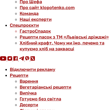
Про Шефа
Про сайт klopotenko.com
Команда
Наші експерти
Спецпроєкти
ГастроСпадок
Рецепти пасок з ТМ «Львівські дріжджі»
Хлібний крафт. Чому ми їмо, печемо та
купуємо хліб на заквасці
Відключити рекламу
Рецепти
Варення
Вегетаріанські рецепти
Випічка
Готуємо без світла
Десерти