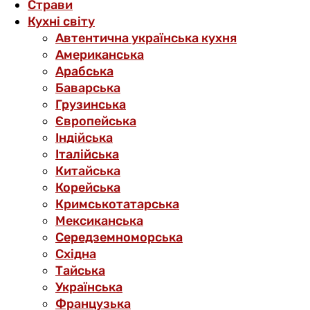
Страви
Кухні світу
Автентична українська кухня
Американська
Арабська
Баварська
Грузинська
Європейська
Індійська
Італійська
Китайська
Корейська
Кримськотатарська
Мексиканська
Середземноморська
Східна
Тайська
Українська
Французька