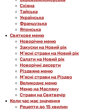
Східна
Тайська
Українська
Французька
Японська
Святкове меню
Новорічне меню
Закуски на Новий рік
М’ясні страви на Новий рік
Салати на Новий рік
Новорічні десерти
Різдвяне меню
М’ясні страви на Різдво
Великоднє меню
Меню на Масляну
Страви на Святвечір
Коли час має значення
Рецепти до 15 хвилин