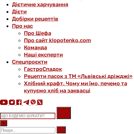
Дієтичне харчування
Дієти
Добірки рецептів
Про нас
Про Шефа
Про сайт klopotenko.com
Команда
Наші експерти
Спецпроєкти
ГастроСпадок
Рецепти пасок з ТМ «Львівські дріжджі»
Хлібний крафт. Чому ми їмо, печемо та
купуємо хліб на заквасці
×