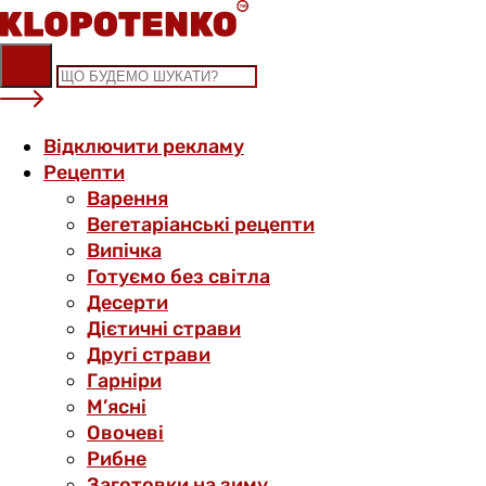
Skip
to
content
Відключити рекламу
Рецепти
Варення
Вегетаріанські рецепти
Випічка
Готуємо без світла
Десерти
Дієтичні страви
Другі страви
Гарніри
М’ясні
Овочеві
Рибне
Заготовки на зиму