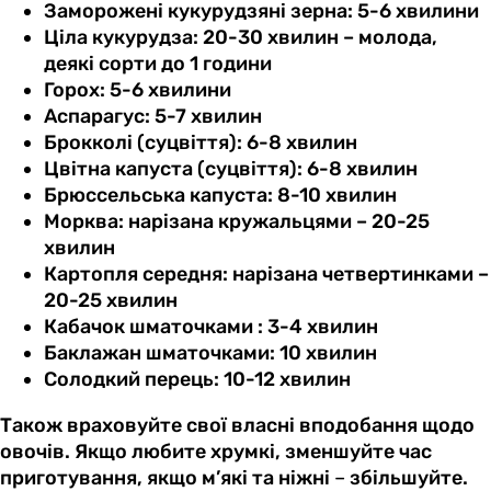
Заморожені кукурудзяні зерна: 5-6 хвилини
Ціла кукурудза: 20-30 хвилин – молода,
деякі сорти до 1 години
Горох: 5-6 хвилини
Аспарагус: 5-7 хвилин
Брокколі (суцвіття): 6-8 хвилин
Цвітна капуста (суцвіття): 6-8 хвилин
Брюссельська капуста: 8-10 хвилин
Морква: нарізана кружальцями – 20-25
хвилин
Картопля середня: нарізана четвертинками –
20-25 хвилин
Кабачок шматочками : 3-4 хвилин
Баклажан шматочками: 10 хвилин
Солодкий перець: 10-12 хвилин
Також враховуйте свої власні вподобання щодо
овочів. Якщо любите хрумкі, зменшуйте час
приготування, якщо м’які та ніжні
–
збільшуйте.