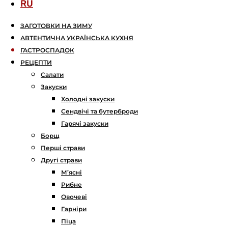
RU
ЗАГОТОВКИ НА ЗИМУ
АВТЕНТИЧНА УКРАЇНСЬКА КУХНЯ
ГАСТРОСПАДОК
РЕЦЕПТИ
Салати
Закуски
Холодні закуски
Сендвічі та бутерброди
Гарячі закуски
Борщ
Перші страви
Другі страви
М’ясні
Рибне
Овочеві
Гарніри
Піца