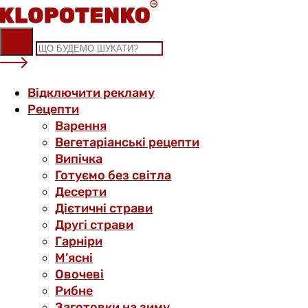
Skip
to
content
Відключити рекламу
Рецепти
Варення
Вегетаріанські рецепти
Випічка
Готуємо без світла
Десерти
Дієтичні страви
Другі страви
Гарніри
М’ясні
Овочеві
Рибне
Заготовки на зиму