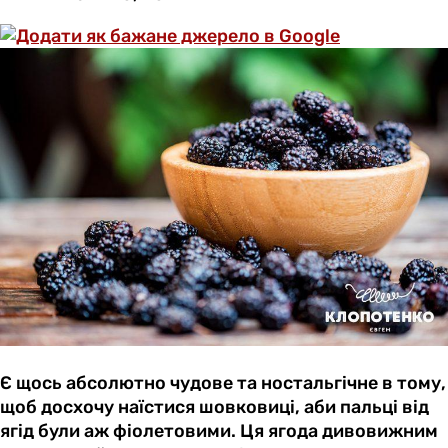
Є щось абсолютно чудове та ностальгічне в тому,
щоб досхочу наїстися шовковиці, аби пальці від
ягід були аж фіолетовими. Ця ягода дивовижним