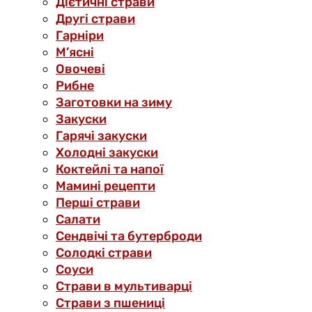
Дієтичні страви
Другі страви
Гарніри
М’ясні
Овочеві
Рибне
Заготовки на зиму
Закуски
Гарячі закуски
Холодні закуски
Коктейлі та напої
Мамині рецепти
Перші страви
Салати
Сендвічі та бутерброди
Солодкі страви
Соуси
Страви в мультиварці
Страви з пшениці