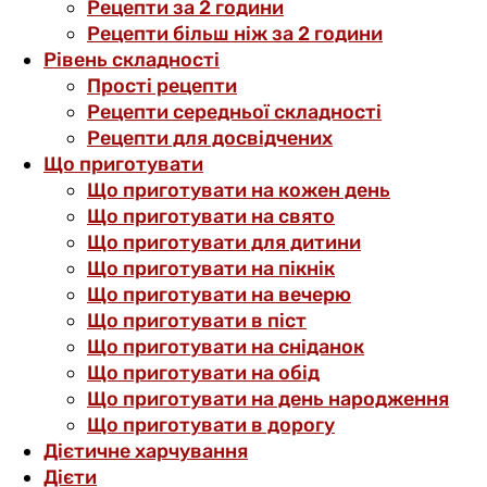
Рецепти за 2 години
Рецепти більш ніж за 2 години
Рівень складності
Прості рецепти
Рецепти середньої складності
Рецепти для досвідчених
Що приготувати
Що приготувати на кожен день
Що приготувати на свято
Що приготувати для дитини
Що приготувати на пікнік
Що приготувати на вечерю
Що приготувати в піст
Що приготувати на сніданок
Що приготувати на обід
Що приготувати на день народження
Що приготувати в дорогу
Дієтичне харчування
Дієти