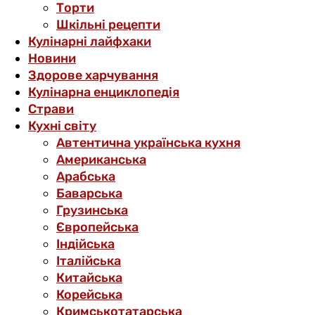
Торти
Шкільні рецепти
Кулінарні лайфхаки
Новини
Здорове харчування
Кулінарна енциклопедія
Страви
Кухні світу
Автентична українська кухня
Американська
Арабська
Баварська
Грузинська
Європейська
Індійська
Італійська
Китайська
Корейська
Кримськотатарська