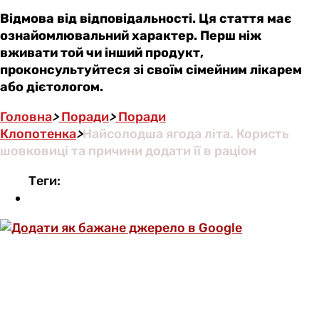
Відмова від відповідальності. Ця стаття має
ознайомлювальний характер. Перш ніж
вживати той чи інший продукт,
проконсультуйтеся зі своїм сімейним лікарем
або дієтологом.
Головна
>
Поради
>
Поради
Клопотенка
>
Найсолодша ягода літа. Користь
шовковиці та причини додати її в раціон
Теги: