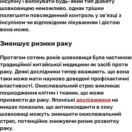
інсуліну і вилікувати будь-який тип діабету
шовковицею неможливо, однак трішки
полегшити повсякденний контроль у зв’язці з
інсуліном чи відповідним лікуванням і дієтою
вона може.
Зменшує ризики раку
Протягом сотень років шовковиця була частиною
традиційної китайської медицини як засіб проти
раку. Деякі дослідники тепер вважають, що вона
таки може мати науково доведені профілактичні
властивості. Окислювальний стрес викликає
пошкодження клітин і тканин, що може
призвести до раку. Японські
дослідження
на
мишах показали, що антиоксиданти в соку
шовковиці можуть зменшити окислювальний
стрес, потенційно знижуючи ризик розвитку
раку.