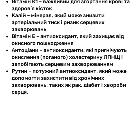
Вітамін К1
–
важливий для згортання крові та
здоров’я кісток
Калій
–
мінерал, який може знизити
артеріальний тиск і ризик серцевих
захворювань
Вітамін Е
–
антиоксидант, який захищає від
окисного пошкодження
Антоціани
–
антиоксиданти, які пригнічують
окислення (поганого) холестерину ЛПНЩ і
запобігають серцевим захворюванням
Рутин
–
потужний антиоксидант, який може
допомогти захистити від хронічних
захворювань, таких як рак, діабет і хвороби
серця.