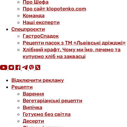
Про Шефа
Про сайт klopotenko.com
Команда
Наші експерти
Спецпроєкти
ГастроСпадок
Рецепти пасок з ТМ «Львівські дріжджі»
Хлібний крафт. Чому ми їмо, печемо та
купуємо хліб на заквасці
Відключити рекламу
Рецепти
Варення
Вегетаріанські рецепти
Випічка
Готуємо без світла
Десерти