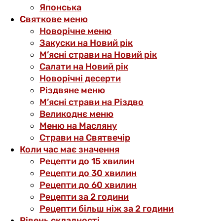
Японська
Святкове меню
Новорічне меню
Закуски на Новий рік
М’ясні страви на Новий рік
Салати на Новий рік
Новорічні десерти
Різдвяне меню
М’ясні страви на Різдво
Великоднє меню
Меню на Масляну
Страви на Святвечір
Коли час має значення
Рецепти до 15 хвилин
Рецепти до 30 хвилин
Рецепти до 60 хвилин
Рецепти за 2 години
Рецепти більш ніж за 2 години
Рівень складності