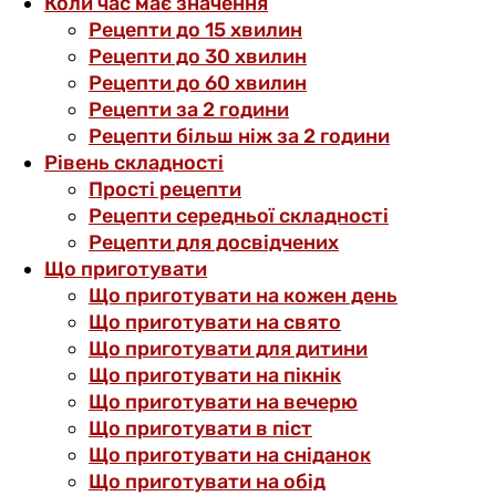
Коли час має значення
Рецепти до 15 хвилин
Рецепти до 30 хвилин
Рецепти до 60 хвилин
Рецепти за 2 години
Рецепти більш ніж за 2 години
Рівень складності
Прості рецепти
Рецепти середньої складності
Рецепти для досвідчених
Що приготувати
Що приготувати на кожен день
Що приготувати на свято
Що приготувати для дитини
Що приготувати на пікнік
Що приготувати на вечерю
Що приготувати в піст
Що приготувати на сніданок
Що приготувати на обід