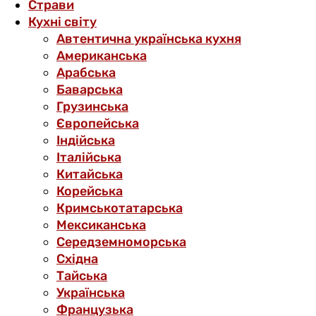
Страви
Кухні світу
Автентична українська кухня
Американська
Арабська
Баварська
Грузинська
Європейська
Індійська
Італійська
Китайська
Корейська
Кримськотатарська
Мексиканська
Середземноморська
Східна
Тайська
Українська
Французька