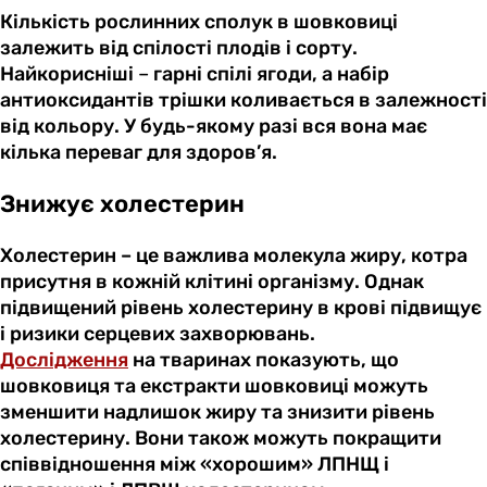
Кількість рослинних сполук в шовковиці
залежить від спілості плодів і сорту.
Найкорисніші
–
гарні спілі ягоди, а набір
антиоксидантів трішки коливається в залежності
від кольору. У будь-якому разі вся вона має
кілька переваг для здоров’я.
Знижує холестерин
Холестерин – це важлива молекула жиру, котра
присутня в кожній клітині організму. Однак
підвищений рівень холестерину в крові підвищує
і ризики серцевих захворювань.
Дослідження
на тваринах показують, що
шовковиця та екстракти шовковиці можуть
зменшити надлишок жиру та знизити рівень
холестерину. Вони також можуть покращити
співвідношення між «хорошим» ЛПНЩ і