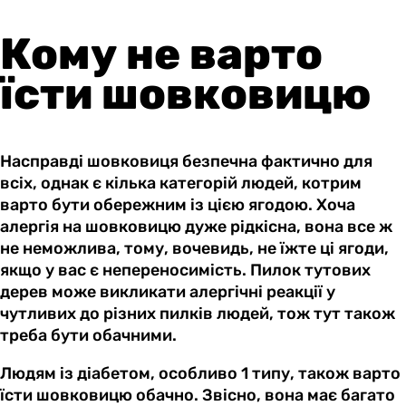
Кому не варто
їсти шовковицю
Насправді шовковиця безпечна фактично для
всіх, однак є кілька категорій людей, котрим
варто бути обережним із цією ягодою. Хоча
алергія на шовковицю дуже рідкісна, вона все ж
не неможлива, тому, вочевидь, не їжте ці ягоди,
якщо у вас є непереносимість. Пилок тутових
дерев може викликати алергічні реакції у
чутливих до різних пилків людей, тож тут також
треба бути обачними.
Людям із діабетом, особливо 1 типу, також варто
їсти шовковицю обачно. Звісно, вона має багато