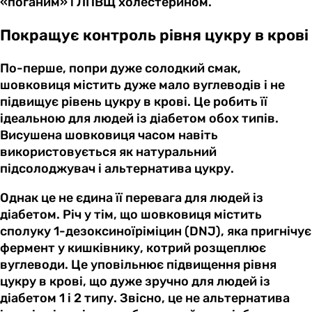
«поганим» і ЛПВЩ холестерином.
Покращує контроль рівня цукру в крові
По-перше, попри дуже солодкий смак,
шовковиця містить дуже мало вуглеводів і не
підвищує рівень цукру в крові. Це робить її
ідеальною для людей із діабетом обох типів.
Висушена шовковиця часом навіть
використовується як натуральний
підсолоджувач і альтернатива цукру.
Однак це не єдина її перевага для людей із
діабетом. Річ у тім, що шовковиця містить
сполуку 1-дезоксиноїріміцин (DNJ), яка пригнічує
фермент у кишківнику, котрий розщеплює
вуглеводи. Це уповільнює підвищення рівня
цукру в крові, що дуже зручно для людей із
діабетом 1 і 2 типу. Звісно, це не альтернатива