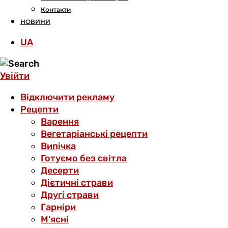
Контакти
НОВИНИ
UA
Увійти
Відключити рекламу
Рецепти
Варення
Вегетаріанські рецепти
Випічка
Готуємо без світла
Десерти
Дієтичні страви
Другі страви
Гарніри
М’ясні