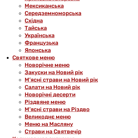
Мексиканська
Середземноморська
Східна
Тайська
Українська
Французька
Японська
Святкове меню
Новорічне меню
Закуски на Новий рік
М’ясні страви на Новий рік
Салати на Новий рік
Новорічні десерти
Різдвяне меню
М’ясні страви на Різдво
Великоднє меню
Меню на Масляну
Страви на Святвечір