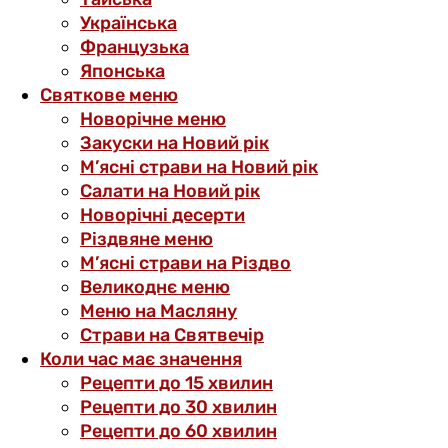
Українська
Французька
Японська
Святкове меню
Новорічне меню
Закуски на Новий рік
М’ясні страви на Новий рік
Салати на Новий рік
Новорічні десерти
Різдвяне меню
М’ясні страви на Різдво
Великоднє меню
Меню на Масляну
Страви на Святвечір
Коли час має значення
Рецепти до 15 хвилин
Рецепти до 30 хвилин
Рецепти до 60 хвилин