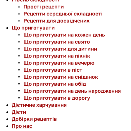
Прості рецепти
Рецепти середньої складності
Рецепти для досвідчених
Що приготувати
Що приготувати на кожен день
Що приготувати на свято
Що приготувати для дитини
Що приготувати на пікнік
Що приготувати на вечерю
Що приготувати в піст
Що приготувати на сніданок
Що приготувати на обід
Що приготувати на день народження
Що приготувати в дорогу
Дієтичне харчування
Дієти
Добірки рецептів
Про нас