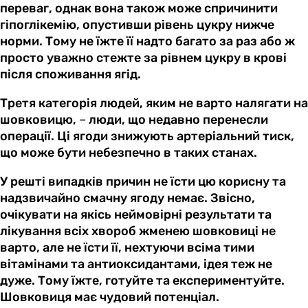
переваг, однак вона також може спричинити
гіпоглікемію, опустивши рівень цукру нижче
норми. Тому не їжте її надто багато за раз або ж
просто уважно стежте за рівнем цукру в крові
після споживання ягід.
Третя категорія людей, яким не варто налягати на
шовковицю,
–
люди, що недавно перенесли
операції. Ці ягоди знижують артеріальний тиск,
що може бути небезпечно в таких станах.
У решті випадків причин не їсти цю корисну та
надзвичайно смачну ягоду немає. Звісно,
очікувати на якісь неймовірні результати та
лікування всіх хвороб жменею шовковиці не
варто, але не їсти її, нехтуючи всіма тими
вітамінами та антиоксидантами, ідея теж не
дуже. Тому їжте, готуйте та експериментуйте.
Шовковиця має чудовий потенціал.