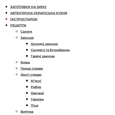
ЗАГОТОВКИ НА ЗИМУ
АВТЕНТИЧНА УКРАЇНСЬКА КУХНЯ
ГАСТРОСПАДОК
РЕЦЕПТИ
Салати
Закуски
Холодні закуски
Сендвічі та бутерброди
Гарячі закуски
Борщ
Перші страви
Другі страви
М’ясні
Рибне
Овочеві
Гарніри
Піца
Випічка