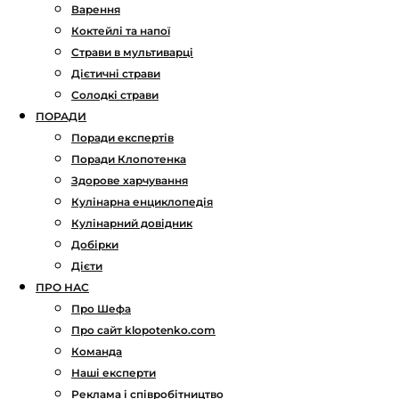
Варення
Коктейлі та напої
Страви в мультиварці
Дієтичні страви
Солодкі страви
ПОРАДИ
Поради експертів
Поради Клопотенка
Здорове харчування
Кулінарна енциклопедія
Кулінарний довідник
Добірки
Дієти
ПРО НАС
Про Шефа
Про сайт klopotenko.com
Команда
Наші експерти
Реклама і співробітництво