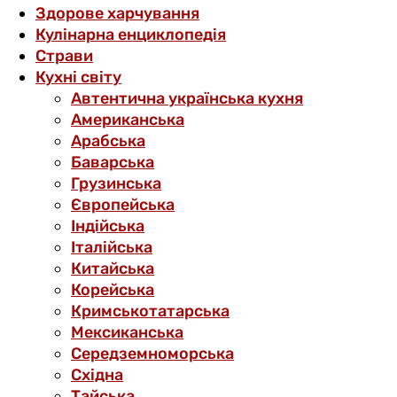
Здорове харчування
Кулінарна енциклопедія
Страви
Кухні світу
Автентична українська кухня
Американська
Арабська
Баварська
Грузинська
Європейська
Індійська
Італійська
Китайська
Корейська
Кримськотатарська
Мексиканська
Середземноморська
Східна
Тайська