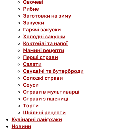
Овочеві
Рибне
Заготовки на зиму
Закуски
Гарячі закуски
Холодні закуски
Коктейлі та напої
Мамині рецепти
Перші страви
Салати
Сендвічі та бутерброди
Солодкі страви
Соуси
Страви в мультиварці
Страви з пшениці
Торти
Шкільні рецепти
Кулінарні лайфхаки
Новини