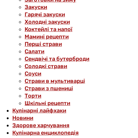
Закуски
Гарячі закуски
Холодні закуски
Коктейлі та напої
Мамині рецепти
Перші страви
Салати
Сендвічі та бутерброди
Солодкі страви
Соуси
Страви в мультиварці
Страви з пшениці
Торти
Шкільні рецепти
Кулінарні лайфхаки
Новини
Здорове харчування
Кулінарна енциклопедія