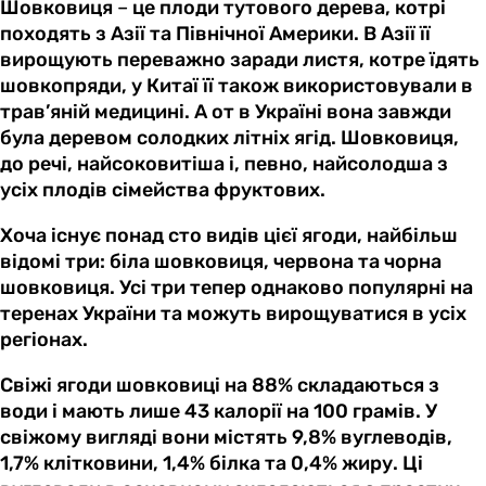
Шовковиця
–
це плоди тутового дерева, котрі
походять з Азії та Північної Америки. В Азії її
вирощують переважно заради листя, котре їдять
шовкопряди, у Китаї її також використовували в
трав’яній медицині. А от в Україні вона завжди
була деревом солодких літніх ягід. Шовковиця,
до речі, найсоковитіша і, певно, найсолодша з
усіх плодів сімейства фруктових.
Хоча існує понад сто видів цієї ягоди, найбільш
відомі три: біла шовковиця, червона та чорна
шовковиця. Усі три тепер однаково популярні на
теренах України та можуть вирощуватися в усіх
регіонах.
Свіжі ягоди шовковиці на 88% складаються з
води і мають лише 43 калорії на 100 грамів. У
свіжому вигляді вони містять 9,8% вуглеводів,
1,7% клітковини, 1,4% білка та 0,4% жиру. Ці