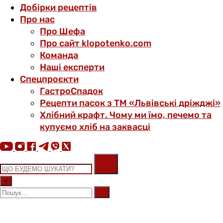
Добірки рецептів
Про нас
Про Шефа
Про сайт klopotenko.com
Команда
Наші експерти
Спецпроєкти
ГастроСпадок
Рецепти пасок з ТМ «Львівські дріжджі»
Хлібний крафт. Чому ми їмо, печемо та
купуємо хліб на заквасці
×