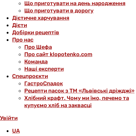
Що приготувати на день народження
Що приготувати в дорогу
Дієтичне харчування
Дієти
Добірки рецептів
Про нас
Про Шефа
Про сайт klopotenko.com
Команда
Наші експерти
Спецпроєкти
ГастроСпадок
Рецепти пасок з ТМ «Львівські дріжджі»
Хлібний крафт. Чому ми їмо, печемо та
купуємо хліб на заквасці
Увійти
UA