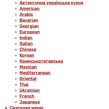
Автентична українська кухня
American
Arabic
Bavarian
Georgian
European
Indian
Italian
Chinese
Korean
Кримськотатарська
Mexican
Mediterranean
Oriental
Thai
Ukrainian
French
Japanese
Святкове меню