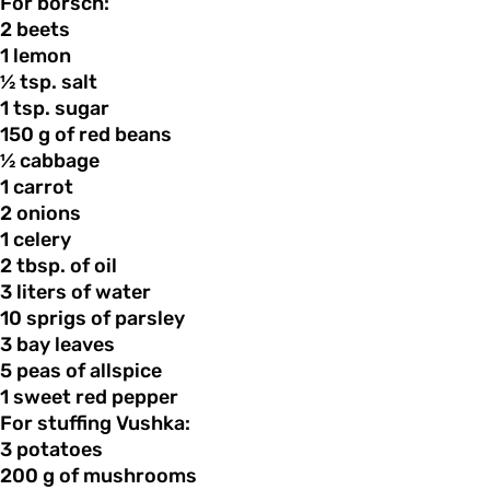
For borsch:
2 beets
1 lemon
½ tsp.
salt
1 tsp.
sugar
150 g
of
red beans
½ cabbage
1 carrot
2 onions
1 celery
2 tbsp.
of
oil
3 liters
of
water
10 sprigs
of
parsley
3 bay
leaves
5 peas
of
allspice
1 sweet
red
pepper
For stuffing Vushka:
3 potatoes
200 g
of
mushrooms