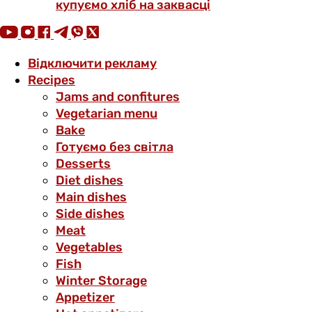
купуємо хліб на заквасці
Відключити рекламу
Recipes
Jams and confitures
Vegetarian menu
Bake
Готуємо без світла
Desserts
Diet dishes
Main dishes
Side dishes
Meat
Vegetables
Fish
Winter Storage
Аppetizer