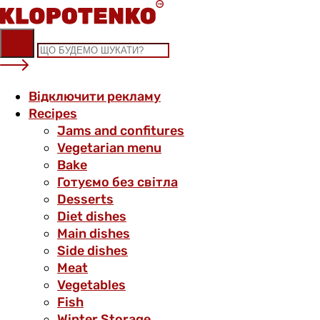
Skip
to
content
Відключити рекламу
Recipes
Jams and confitures
Vegetarian menu
Bake
Готуємо без світла
Desserts
Diet dishes
Main dishes
Side dishes
Meat
Vegetables
Fish
Winter Storage