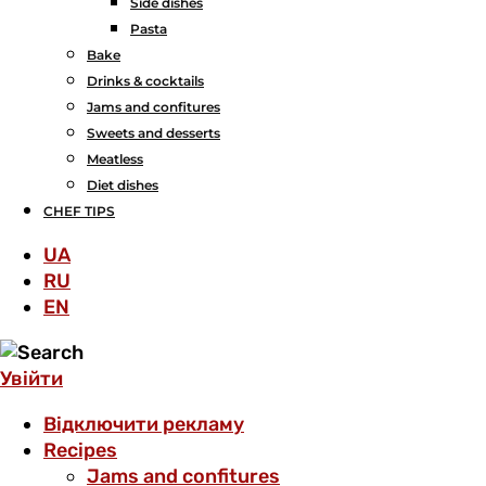
Side dishes
Pasta
Bake
Drinks & cocktails
Jams and confitures
Sweets and desserts
Meatless
Diet dishes
CHEF TIPS
UA
RU
EN
Увійти
Відключити рекламу
Recipes
Jams and confitures