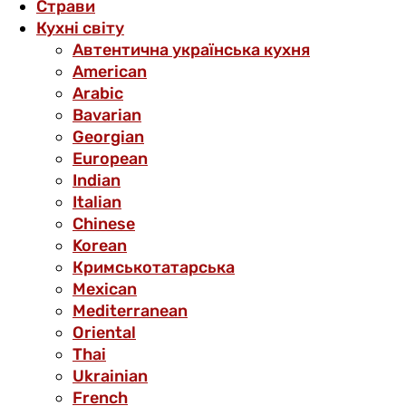
Страви
Кухні світу
Автентична українська кухня
American
Arabic
Bavarian
Georgian
European
Indian
Italian
Chinese
Korean
Кримськотатарська
Mexican
Mediterranean
Oriental
Thai
Ukrainian
French