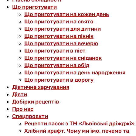
Що приготувати
Що приготувати на кожен день
Що приготувати на свято
Що приготувати для дитини
Що приготувати на пікнік
Що приготувати на вечерю
Що приготувати в піст
Що приготувати на сніданок
Що приготувати на обід
Що приготувати на день народження
Що приготувати в дорогу
Дієтичне харчування
Дієти
Добірки рецептів
Про нас
Спецпроєкти
Рецепти пасок з ТМ «Львівські дріжджі»
Хлібний крафт. Чому ми їмо, печемо та