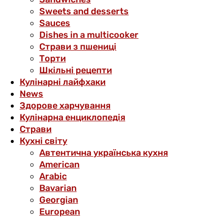
Sweets and desserts
Sauces
Dishes in a multicooker
Страви з пшениці
Торти
Шкільні рецепти
Кулінарні лайфхаки
News
Здорове харчування
Кулінарна енциклопедія
Страви
Кухні світу
Автентична українська кухня
American
Arabic
Bavarian
Georgian
European