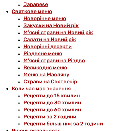
Japanese
Святкове меню
Новорічне меню
Закуски на Новий рік
М’ясні страви на Новий рік
Салати на Новий рік
Новорічні десерти
Різдвяне меню
М’ясні страви на Різдво
Великоднє меню
Меню на Масляну
Страви на Святвечір
Коли час має значення
Рецепти до 15 хвилин
Рецепти до 30 хвилин
Рецепти до 60 хвилин
Рецепти за 2 години
Рецепти більш ніж за 2 години
Рівень складності