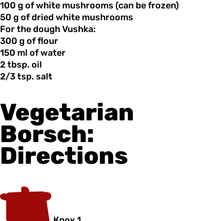
100 g
of
white mushrooms (can be frozen)
50 g
of
dried white mushrooms
For the dough Vushka:
300 g
of
flour
150 ml
of
water
2 tbsp.
oil
2/3 tsp.
salt
Vegetarian
Borsch:
Directions
Крок 1