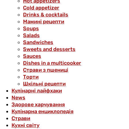
Hot appetizers
Cold appetizer
Drinks & cocktails
Мамині рецепти
Soups
Salads
Sandwiches
Sweets and desserts
Sauces
Dishes in a multicooker
Страви з пшениці
Торти
Шкільні рецепти
Кулінарні лайфхаки
News
Здорове харчування
Кулінарна енциклопедія
Страви
Кухні світу