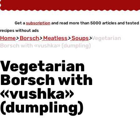
Get a
subscription
and read more than 5000 articles and tested
recipes without ads
Home
>
Borsch
>
Meatless
>
Soups
>
Vegetarian
Borsch with «vushka» (dumpling)
Vegetarian
Borsch with
«vushka»
(dumpling)