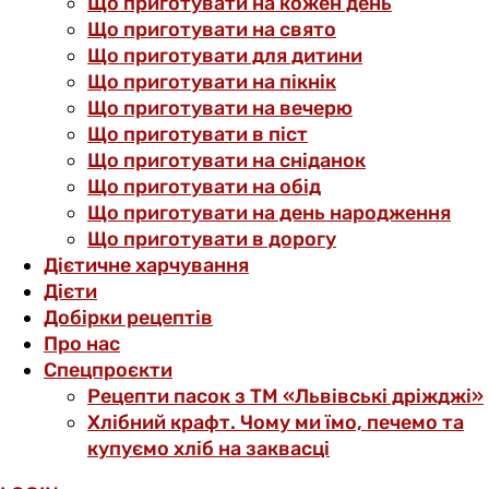
Що приготувати на кожен день
Що приготувати на свято
Що приготувати для дитини
Що приготувати на пікнік
Що приготувати на вечерю
Що приготувати в піст
Що приготувати на сніданок
Що приготувати на обід
Що приготувати на день народження
Що приготувати в дорогу
Дієтичне харчування
Дієти
Добірки рецептів
Про нас
Спецпроєкти
Рецепти пасок з ТМ «Львівські дріжджі»
Хлібний крафт. Чому ми їмо, печемо та
купуємо хліб на заквасці