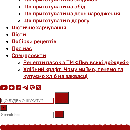
Що приготувати на обід
Що приготувати на день народження
Що приготувати в дорогу
Дієтичне харчування
Дієти
Добірки рецептів
Про нас
Спецпроєкти
Рецепти пасок з ТМ «Львівські дріжджі»
Хлібний крафт. Чому ми їмо, печемо та
купуємо хліб на заквасці
×