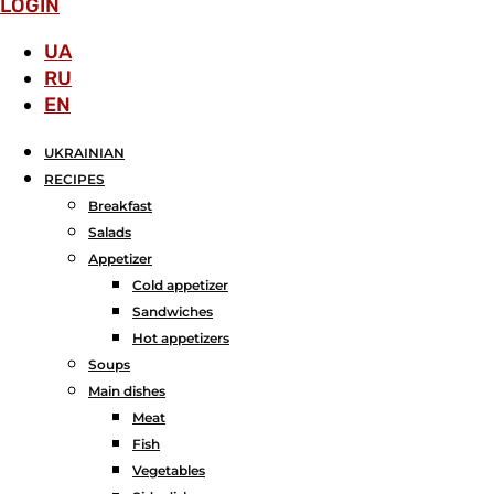
LOGIN
UA
RU
EN
UKRAINIAN
RECIPES
Breakfast
Salads
Аppetizer
Cold appetizer
Sandwiches
Hot appetizers
Soups
Main dishes
Meat
Fish
Vegetables