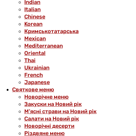
Indian
Italian
Chinese
Korean
Кримськотатарська
Mexican
Mediterranean
Oriental
Thai
Ukrainian
French
Japanese
Святкове меню
Новорічне меню
Закуски на Новий рік
М’ясні страви на Новий рік
Салати на Новий рік
Новорічні десерти
Різдвяне меню