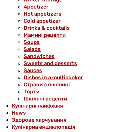
Аppetizer
Hot appetizers
Cold appetizer
Drinks & cocktails
Мамині рецепти
Soups
Salads
Sandwiches
Sweets and desserts
Sauces
Dishes in a multicooker
Страви з пшениці
Торти
Шкільні рецепти
Кулінарні лайфхаки
News
Здорове харчування
Кулінарна енциклопедія