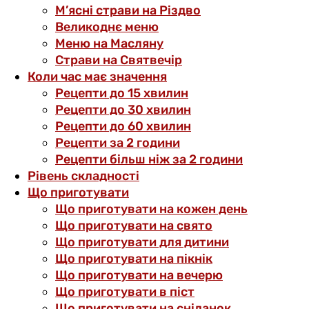
М’ясні страви на Різдво
Великоднє меню
Меню на Масляну
Страви на Святвечір
Коли час має значення
Рецепти до 15 хвилин
Рецепти до 30 хвилин
Рецепти до 60 хвилин
Рецепти за 2 години
Рецепти більш ніж за 2 години
Рівень складності
Що приготувати
Що приготувати на кожен день
Що приготувати на свято
Що приготувати для дитини
Що приготувати на пікнік
Що приготувати на вечерю
Що приготувати в піст
Що приготувати на сніданок