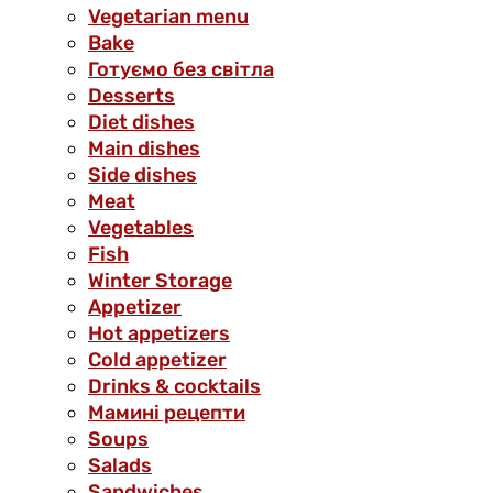
Vegetarian menu
Bake
Готуємо без світла
Desserts
Diet dishes
Main dishes
Side dishes
Meat
Vegetables
Fish
Winter Storage
Аppetizer
Hot appetizers
Cold appetizer
Drinks & cocktails
Мамині рецепти
Soups
Salads
Sandwiches