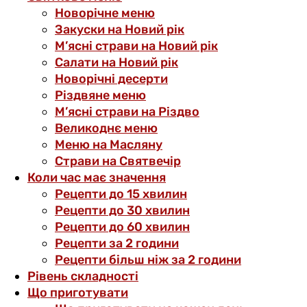
Новорічне меню
Закуски на Новий рік
М’ясні страви на Новий рік
Салати на Новий рік
Новорічні десерти
Різдвяне меню
М’ясні страви на Різдво
Великоднє меню
Меню на Масляну
Страви на Святвечір
Коли час має значення
Рецепти до 15 хвилин
Рецепти до 30 хвилин
Рецепти до 60 хвилин
Рецепти за 2 години
Рецепти більш ніж за 2 години
Рівень складності
Що приготувати