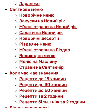
Japanese
Святкове меню
Новорічне меню
Закуски на Новий рік
М’ясні страви на Новий рік
Салати на Новий рік
Новорічні десерти
Різдвяне меню
М’ясні страви на Різдво
Великоднє меню
Меню на Масляну
Страви на Святвечір
Коли час має значення
Рецепти до 15 хвилин
Рецепти до 30 хвилин
Рецепти до 60 хвилин
Рецепти за 2 години
Рецепти більш ніж за 2 години
Рівень складності