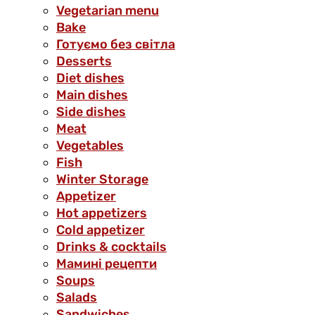
Vegetarian menu
Bake
Готуємо без світла
Desserts
Diet dishes
Main dishes
Side dishes
Meat
Vegetables
Fish
Winter Storage
Аppetizer
Hot appetizers
Cold appetizer
Drinks & cocktails
Мамині рецепти
Soups
Salads
Sandwiches