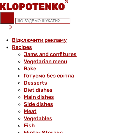
Skip
to
content
Відключити рекламу
Recipes
Jams and confitures
Vegetarian menu
Bake
Готуємо без світла
Desserts
Diet dishes
Main dishes
Side dishes
Meat
Vegetables
Fish
Winter Storage