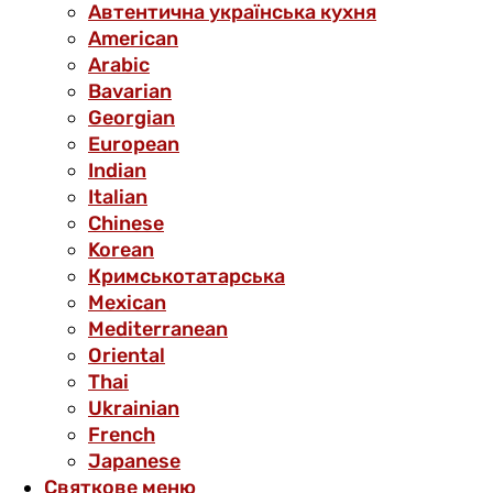
Автентична українська кухня
American
Arabic
Bavarian
Georgian
European
Indian
Italian
Chinese
Korean
Кримськотатарська
Mexican
Mediterranean
Oriental
Thai
Ukrainian
French
Japanese
Святкове меню