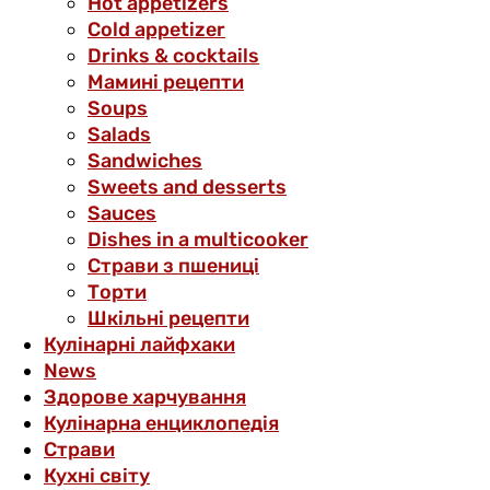
Hot appetizers
Cold appetizer
Drinks & cocktails
Мамині рецепти
Soups
Salads
Sandwiches
Sweets and desserts
Sauces
Dishes in a multicooker
Страви з пшениці
Торти
Шкільні рецепти
Кулінарні лайфхаки
News
Здорове харчування
Кулінарна енциклопедія
Страви
Кухні світу