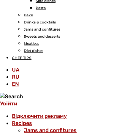
Side dishes
Pasta
Bake
Drinks & cocktails
Jams and confitures
Sweets and desserts
Meatless
Diet dishes
CHEF TIPS
UA
RU
EN
Увійти
Відключити рекламу
Recipes
Jams and confitures