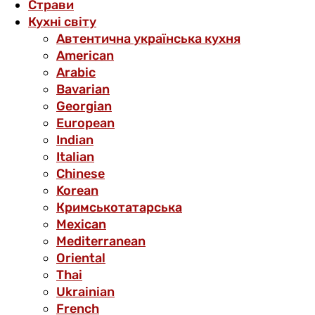
Страви
Кухні світу
Автентична українська кухня
American
Arabic
Bavarian
Georgian
European
Indian
Italian
Chinese
Korean
Кримськотатарська
Mexican
Mediterranean
Oriental
Thai
Ukrainian
French