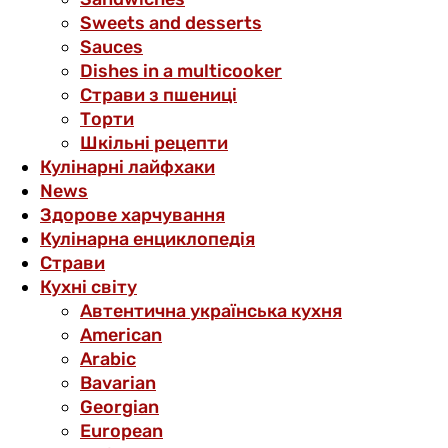
Sweets and desserts
Sauces
Dishes in a multicooker
Страви з пшениці
Торти
Шкільні рецепти
Кулінарні лайфхаки
News
Здорове харчування
Кулінарна енциклопедія
Страви
Кухні світу
Автентична українська кухня
American
Arabic
Bavarian
Georgian
European