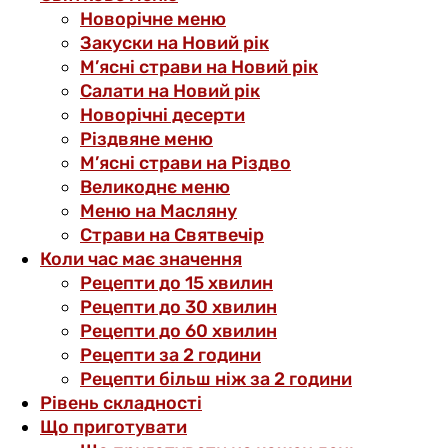
Новорічне меню
Закуски на Новий рік
М’ясні страви на Новий рік
Салати на Новий рік
Новорічні десерти
Різдвяне меню
М’ясні страви на Різдво
Великоднє меню
Меню на Масляну
Страви на Святвечір
Коли час має значення
Рецепти до 15 хвилин
Рецепти до 30 хвилин
Рецепти до 60 хвилин
Рецепти за 2 години
Рецепти більш ніж за 2 години
Рівень складності
Що приготувати