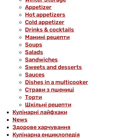
Аppetizer
Hot appetizers
Cold appetizer
Drinks & cocktails
Мамині рецепти
Soups
Salads
Sandwiches
Sweets and desserts
Sauces
Dishes in a multicooker
Страви з пшениці
Торти
Шкільні рецепти
Кулінарні лайфхаки
News
Здорове харчування
Кулінарна енциклопедія