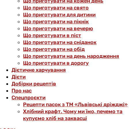
Що приготувати на кожен день
Що приготувати на свято
Що приготувати для дитини
Що приготувати на пікнік
Що приготувати на вечерю
Що приготувати в піст
Що приготувати на сніданок
Що приготувати на обід
Що приготувати на день народження
Що приготувати в дорогу
Дієтичне харчування
Дієти
Добірки рецептів
Про нас
Спецпроєкти
Рецепти пасок з ТМ «Львівські дріжджі»
Хлібний крафт. Чому ми їмо, печемо та
купуємо хліб на заквасці