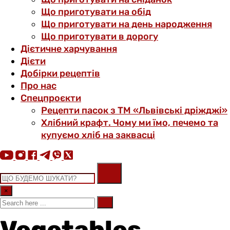
Що приготувати на обід
Що приготувати на день народження
Що приготувати в дорогу
Дієтичне харчування
Дієти
Добірки рецептів
Про нас
Спецпроєкти
Рецепти пасок з ТМ «Львівські дріжджі»
Хлібний крафт. Чому ми їмо, печемо та
купуємо хліб на заквасці
×
Vegetables