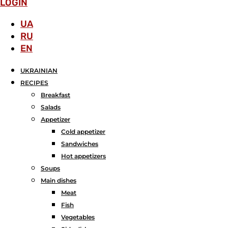
LOGIN
UA
RU
EN
UKRAINIAN
RECIPES
Breakfast
Salads
Аppetizer
Cold appetizer
Sandwiches
Hot appetizers
Soups
Main dishes
Meat
Fish
Vegetables