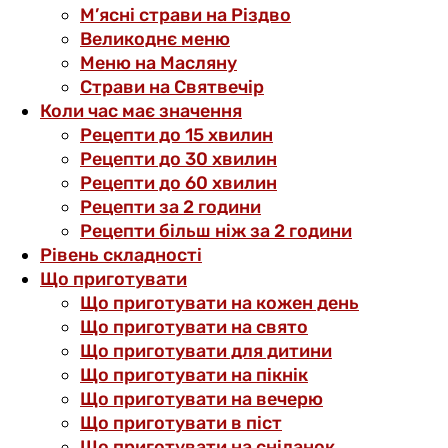
М’ясні страви на Різдво
Великоднє меню
Меню на Масляну
Страви на Святвечір
Коли час має значення
Рецепти до 15 хвилин
Рецепти до 30 хвилин
Рецепти до 60 хвилин
Рецепти за 2 години
Рецепти більш ніж за 2 години
Рівень складності
Що приготувати
Що приготувати на кожен день
Що приготувати на свято
Що приготувати для дитини
Що приготувати на пікнік
Що приготувати на вечерю
Що приготувати в піст
Що приготувати на сніданок