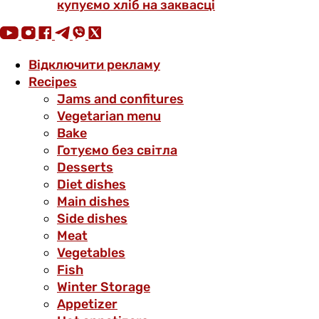
купуємо хліб на заквасці
Відключити рекламу
Recipes
Jams and confitures
Vegetarian menu
Bake
Готуємо без світла
Desserts
Diet dishes
Main dishes
Side dishes
Meat
Vegetables
Fish
Winter Storage
Аppetizer