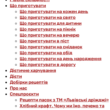
Що приготувати
Що приготувати на кожен день
Що приготувати на свято
Що приготувати для дитини
Що приготувати на пікнік
Що приготувати на вечерю
Що приготувати в піст
Що приготувати на сніданок
Що приготувати на обід
Що приготувати на день народження
Що приготувати в дорогу
Дієтичне харчування
Дієти
Добірки рецептів
Про нас
Спецпроєкти
Рецепти пасок з ТМ «Львівські дріжджі»
Хлібний крафт. Чому ми їмо, печемо та