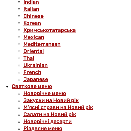
Indian
Italian
Chinese
Korean
Кримськотатарська
Mexican
Mediterranean
Oriental
Thai
Ukrainian
French
Japanese
Святкове меню
Новорічне меню
Закуски на Новий рік
М’ясні страви на Новий рік
Салати на Новий рік
Новорічні десерти
Різдвяне меню