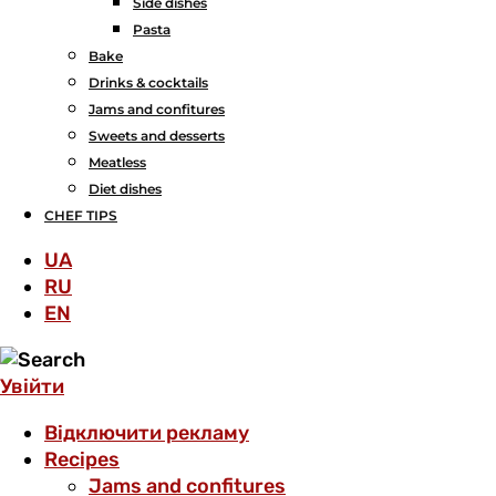
Side dishes
Pasta
Bake
Drinks & cocktails
Jams and confitures
Sweets and desserts
Meatless
Diet dishes
CHEF TIPS
UA
RU
EN
Увійти
Відключити рекламу
Recipes
Jams and confitures