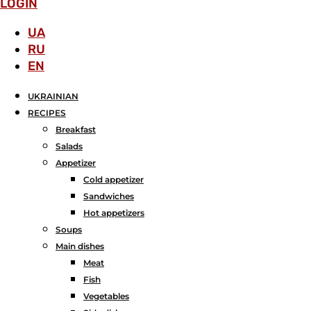
LOGIN
UA
RU
EN
UKRAINIAN
RECIPES
Breakfast
Salads
Аppetizer
Cold appetizer
Sandwiches
Hot appetizers
Soups
Main dishes
Meat
Fish
Vegetables