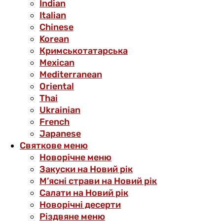
Indian
Italian
Chinese
Korean
Кримськотатарська
Mexican
Mediterranean
Oriental
Thai
Ukrainian
French
Japanese
Святкове меню
Новорічне меню
Закуски на Новий рік
М’ясні страви на Новий рік
Салати на Новий рік
Новорічні десерти
Різдвяне меню