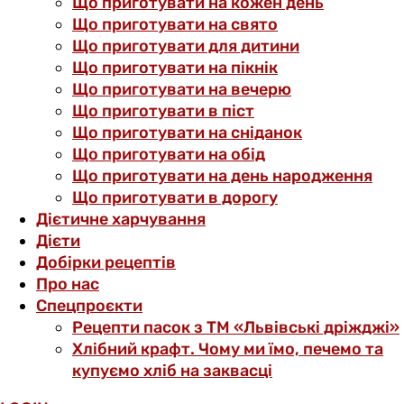
Що приготувати на кожен день
Що приготувати на свято
Що приготувати для дитини
Що приготувати на пікнік
Що приготувати на вечерю
Що приготувати в піст
Що приготувати на сніданок
Що приготувати на обід
Що приготувати на день народження
Що приготувати в дорогу
Дієтичне харчування
Дієти
Добірки рецептів
Про нас
Спецпроєкти
Рецепти пасок з ТМ «Львівські дріжджі»
Хлібний крафт. Чому ми їмо, печемо та
купуємо хліб на заквасці