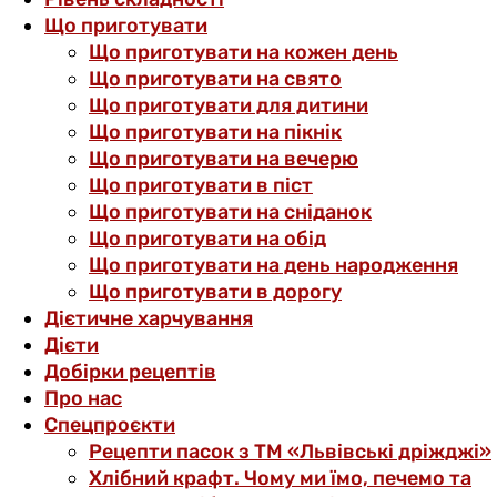
Що приготувати
Що приготувати на кожен день
Що приготувати на свято
Що приготувати для дитини
Що приготувати на пікнік
Що приготувати на вечерю
Що приготувати в піст
Що приготувати на сніданок
Що приготувати на обід
Що приготувати на день народження
Що приготувати в дорогу
Дієтичне харчування
Дієти
Добірки рецептів
Про нас
Спецпроєкти
Рецепти пасок з ТМ «Львівські дріжджі»
Хлібний крафт. Чому ми їмо, печемо та