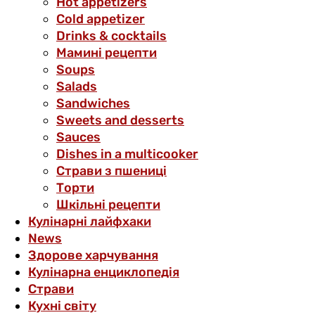
Hot appetizers
Cold appetizer
Drinks & cocktails
Мамині рецепти
Soups
Salads
Sandwiches
Sweets and desserts
Sauces
Dishes in a multicooker
Страви з пшениці
Торти
Шкільні рецепти
Кулінарні лайфхаки
News
Здорове харчування
Кулінарна енциклопедія
Страви
Кухні світу