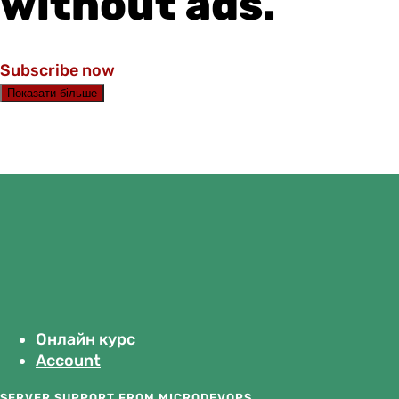
without ads.
Subscribe now
Показати більше
Онлайн курс
Account
SERVER SUPPORT FROM
MICRODEVOPS