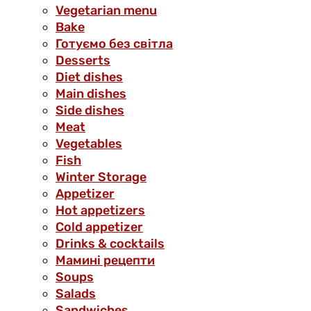
Vegetarian menu
Bake
Готуємо без світла
Desserts
Diet dishes
Main dishes
Side dishes
Meat
Vegetables
Fish
Winter Storage
Аppetizer
Hot appetizers
Cold appetizer
Drinks & cocktails
Мамині рецепти
Soups
Salads
Sandwiches