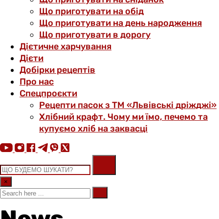
Що приготувати на обід
Що приготувати на день народження
Що приготувати в дорогу
Дієтичне харчування
Дієти
Добірки рецептів
Про нас
Спецпроєкти
Рецепти пасок з ТМ «Львівські дріжджі»
Хлібний крафт. Чому ми їмо, печемо та
купуємо хліб на заквасці
×
News