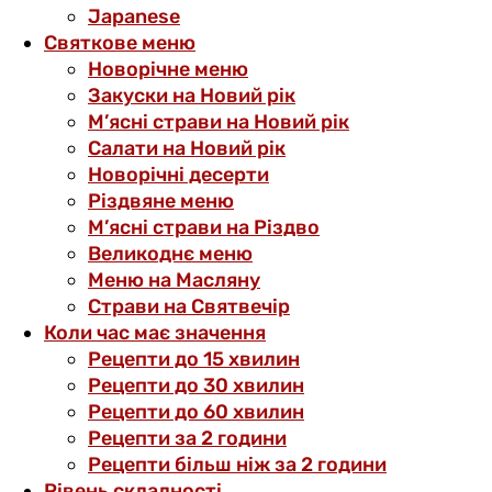
Japanese
Святкове меню
Новорічне меню
Закуски на Новий рік
М’ясні страви на Новий рік
Салати на Новий рік
Новорічні десерти
Різдвяне меню
М’ясні страви на Різдво
Великоднє меню
Меню на Масляну
Страви на Святвечір
Коли час має значення
Рецепти до 15 хвилин
Рецепти до 30 хвилин
Рецепти до 60 хвилин
Рецепти за 2 години
Рецепти більш ніж за 2 години
Рівень складності