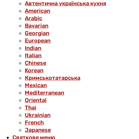
Автентична українська кухня
American
Arabic
Bavarian
Georgian
European
Indian
Italian
Chinese
Korean
Кримськотатарська
Mexican
Mediterranean
Oriental
Thai
Ukrainian
French
Japanese
Святкове меню