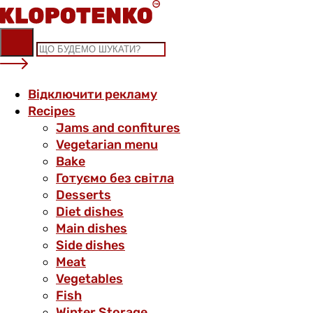
Skip
to
content
Відключити рекламу
Recipes
Jams and confitures
Vegetarian menu
Bake
Готуємо без світла
Desserts
Diet dishes
Main dishes
Side dishes
Meat
Vegetables
Fish
Winter Storage