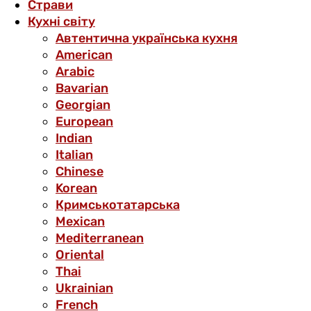
Страви
Кухні світу
Автентична українська кухня
American
Arabic
Bavarian
Georgian
European
Indian
Italian
Chinese
Korean
Кримськотатарська
Mexican
Mediterranean
Oriental
Thai
Ukrainian
French