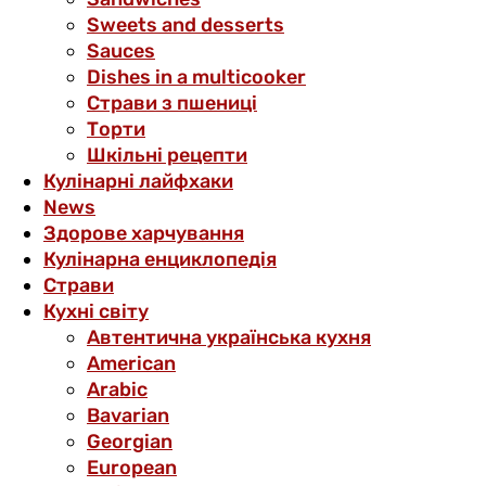
Sweets and desserts
Sauces
Dishes in a multicooker
Страви з пшениці
Торти
Шкільні рецепти
Кулінарні лайфхаки
News
Здорове харчування
Кулінарна енциклопедія
Страви
Кухні світу
Автентична українська кухня
American
Arabic
Bavarian
Georgian
European