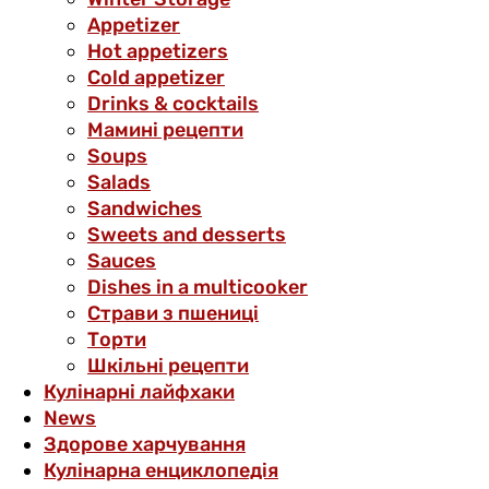
Аppetizer
Hot appetizers
Cold appetizer
Drinks & cocktails
Мамині рецепти
Soups
Salads
Sandwiches
Sweets and desserts
Sauces
Dishes in a multicooker
Страви з пшениці
Торти
Шкільні рецепти
Кулінарні лайфхаки
News
Здорове харчування
Кулінарна енциклопедія