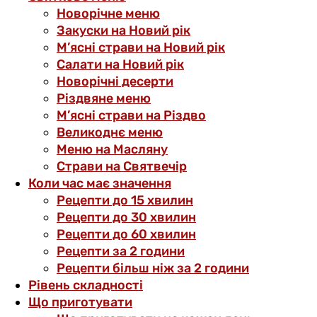
Новорічне меню
Закуски на Новий рік
М’ясні страви на Новий рік
Салати на Новий рік
Новорічні десерти
Різдвяне меню
М’ясні страви на Різдво
Великоднє меню
Меню на Масляну
Страви на Святвечір
Коли час має значення
Рецепти до 15 хвилин
Рецепти до 30 хвилин
Рецепти до 60 хвилин
Рецепти за 2 години
Рецепти більш ніж за 2 години
Рівень складності
Що приготувати