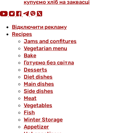
купуємо хліб на заквасці
Відключити рекламу
Recipes
Jams and confitures
Vegetarian menu
Bake
Готуємо без світла
Desserts
Diet dishes
Main dishes
Side dishes
Meat
Vegetables
Fish
Winter Storage
Аppetizer