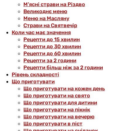
М’ясні страви на Різдво
Великоднє меню
Меню на Масляну
Страви на Святвечір
Коли час має значення
Рецепти до 15 хвилин
Рецепти до 30 хвилин
Рецепти до 60 хвилин
Рецепти за 2 години
Рецепти більш ніж за 2 години
Рівень складності
Що приготувати
Що приготувати на кожен день
Що приготувати на свято
Що приготувати для дитини
Що приготувати на пікнік
Що приготувати на вечерю
Що приготувати в піст
Що приготувати на сніданок