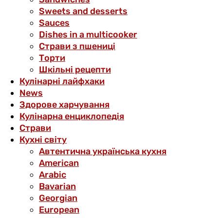
Sweets and desserts
Sauces
Dishes in a multicooker
Страви з пшениці
Торти
Шкільні рецепти
Кулінарні лайфхаки
News
Здорове харчування
Кулінарна енциклопедія
Страви
Кухні світу
Автентична українська кухня
American
Arabic
Bavarian
Georgian
European