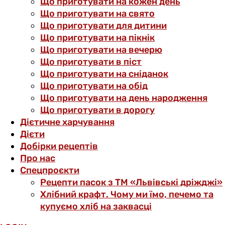
Що приготувати на кожен день
Що приготувати на свято
Що приготувати для дитини
Що приготувати на пікнік
Що приготувати на вечерю
Що приготувати в піст
Що приготувати на сніданок
Що приготувати на обід
Що приготувати на день народження
Що приготувати в дорогу
Дієтичне харчування
Дієти
Добірки рецептів
Про нас
Спецпроєкти
Рецепти пасок з ТМ «Львівські дріжджі»
Хлібний крафт. Чому ми їмо, печемо та
купуємо хліб на заквасці