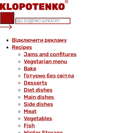
Skip
to
content
Відключити рекламу
Recipes
Jams and confitures
Vegetarian menu
Bake
Готуємо без світла
Desserts
Diet dishes
Main dishes
Side dishes
Meat
Vegetables
Fish
Winter Storage