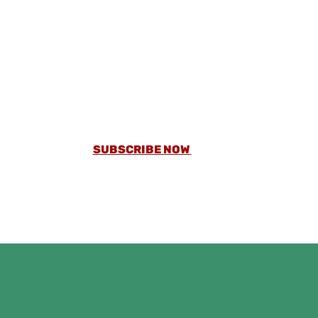
GET A SUBSCRIPTION AND READ MORE THAN
5000 ARTICLES AND TESTED RECIPES
WITHOUT ADS.
SUBSCRIBE NOW