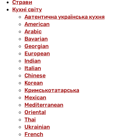
Страви
Кухні світу
Автентична українська кухня
American
Arabic
Bavarian
Georgian
European
Indian
Italian
Chinese
Korean
Кримськотатарська
Mexican
Mediterranean
Oriental
Thai
Ukrainian
French