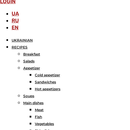
LOGIN
UA
RU
EN
UKRAINIAN
RECIPES
Breakfast
Salads
Аppetizer
Cold appetizer
Sandwiches
Hot appetizers
Soups
Main dishes
Meat
Fish
Vegetables