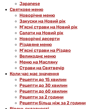
Japanese
Святкове меню
Новорічне меню
Закуски на Новий рік
М’ясні страви на Новий рік
Салати на Новий рік
Новорічні десерти
Різдвяне меню
М’ясні страви на Різдво
Великоднє меню
Меню на Масляну
Страви на Святвечір
Коли час має значення
Рецепти до 15 хвилин
Рецепти до 30 хвилин
Рецепти до 60 хвилин
Рецепти за 2 години
Рецепти більш ніж за 2 години
Рівень складності