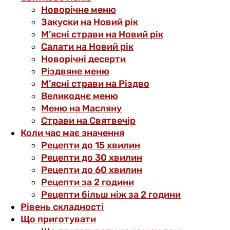
Новорічне меню
Закуски на Новий рік
М’ясні страви на Новий рік
Салати на Новий рік
Новорічні десерти
Різдвяне меню
М’ясні страви на Різдво
Великоднє меню
Меню на Масляну
Страви на Святвечір
Коли час має значення
Рецепти до 15 хвилин
Рецепти до 30 хвилин
Рецепти до 60 хвилин
Рецепти за 2 години
Рецепти більш ніж за 2 години
Рівень складності
Що приготувати