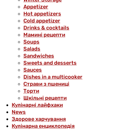
Аppetizer
Hot appetizers
Cold appetizer
Drinks & cocktails
Мамині рецепти
Soups
Salads
Sandwiches
Sweets and desserts
Sauces
Dishes in a multicooker
Страви з пшениці
Торти
Шкільні рецепти
Кулінарні лайфхаки
News
Здорове харчування
Кулінарна енциклопедія