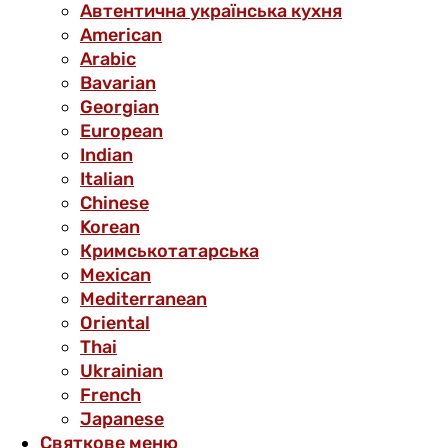
Автентична українська кухня
American
Arabic
Bavarian
Georgian
European
Indian
Italian
Chinese
Korean
Кримськотатарська
Mexican
Mediterranean
Oriental
Thai
Ukrainian
French
Japanese
Святкове меню