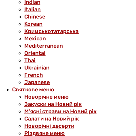
Indian
Italian
Chinese
Korean
Кримськотатарська
Mexican
Mediterranean
Oriental
Thai
Ukrainian
French
Japanese
Святкове меню
Новорічне меню
Закуски на Новий рік
М’ясні страви на Новий рік
Салати на Новий рік
Новорічні десерти
Різдвяне меню