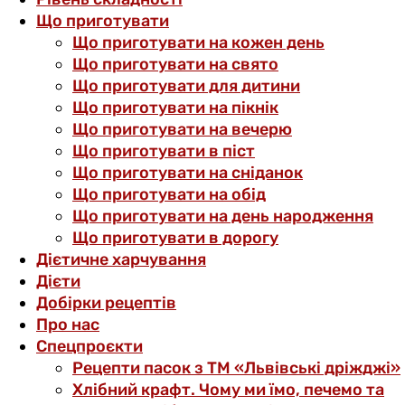
Що приготувати
Що приготувати на кожен день
Що приготувати на свято
Що приготувати для дитини
Що приготувати на пікнік
Що приготувати на вечерю
Що приготувати в піст
Що приготувати на сніданок
Що приготувати на обід
Що приготувати на день народження
Що приготувати в дорогу
Дієтичне харчування
Дієти
Добірки рецептів
Про нас
Спецпроєкти
Рецепти пасок з ТМ «Львівські дріжджі»
Хлібний крафт. Чому ми їмо, печемо та