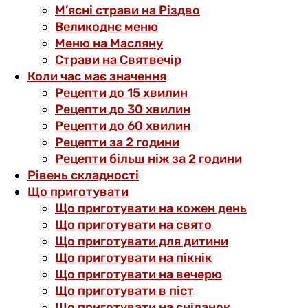
М’ясні страви на Різдво
Великоднє меню
Меню на Масляну
Страви на Святвечір
Коли час має значення
Рецепти до 15 хвилин
Рецепти до 30 хвилин
Рецепти до 60 хвилин
Рецепти за 2 години
Рецепти більш ніж за 2 години
Рівень складності
Що приготувати
Що приготувати на кожен день
Що приготувати на свято
Що приготувати для дитини
Що приготувати на пікнік
Що приготувати на вечерю
Що приготувати в піст
Що приготувати на сніданок