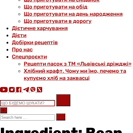
Що приготувати на обід
Що приготувати на день народження
Що приготувати в дорогу
Дієтичне харчування
Дієти
Добірки рецептів
Про нас
Спецпроєкти
Рецепти пасок з ТМ «Львівські дріжджі»
Хлібний крафт. Чому ми їмо, печемо та
купуємо хліб на заквасці
×
Ingredient: Bean