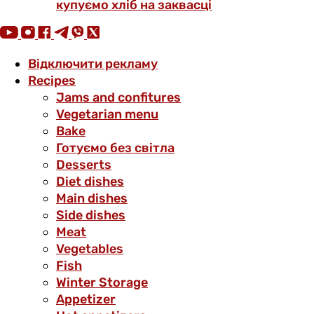
купуємо хліб на заквасці
Відключити рекламу
Recipes
Jams and confitures
Vegetarian menu
Bake
Готуємо без світла
Desserts
Diet dishes
Main dishes
Side dishes
Meat
Vegetables
Fish
Winter Storage
Аppetizer