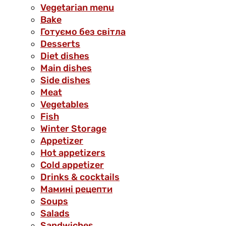
Vegetarian menu
Bake
Готуємо без світла
Desserts
Diet dishes
Main dishes
Side dishes
Meat
Vegetables
Fish
Winter Storage
Аppetizer
Hot appetizers
Cold appetizer
Drinks & cocktails
Мамині рецепти
Soups
Salads
Sandwiches