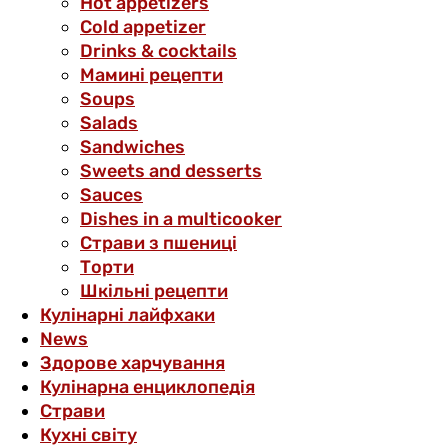
Hot appetizers
Cold appetizer
Drinks & cocktails
Мамині рецепти
Soups
Salads
Sandwiches
Sweets and desserts
Sauces
Dishes in a multicooker
Страви з пшениці
Торти
Шкільні рецепти
Кулінарні лайфхаки
News
Здорове харчування
Кулінарна енциклопедія
Страви
Кухні світу