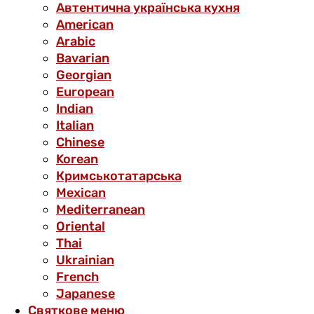
Автентична українська кухня
American
Arabic
Bavarian
Georgian
European
Indian
Italian
Chinese
Korean
Кримськотатарська
Mexican
Mediterranean
Oriental
Thai
Ukrainian
French
Japanese
Святкове меню