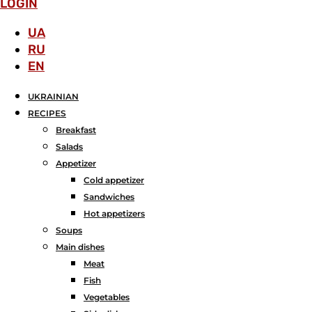
LOGIN
UA
RU
EN
UKRAINIAN
RECIPES
Breakfast
Salads
Аppetizer
Cold appetizer
Sandwiches
Hot appetizers
Soups
Main dishes
Meat
Fish
Vegetables