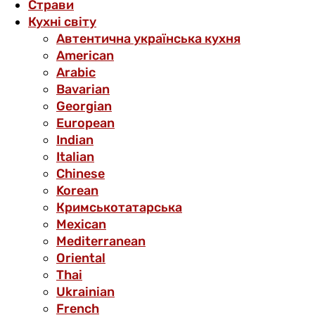
Страви
Кухні світу
Автентична українська кухня
American
Arabic
Bavarian
Georgian
European
Indian
Italian
Chinese
Korean
Кримськотатарська
Mexican
Mediterranean
Oriental
Thai
Ukrainian
French