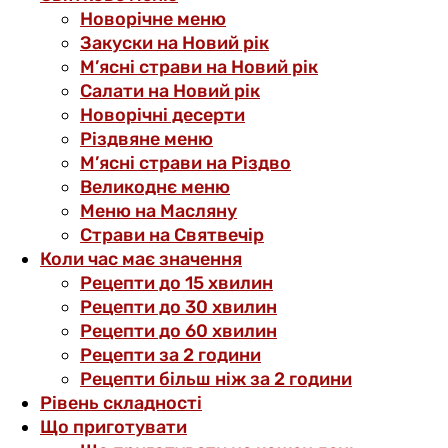
Новорічне меню
Закуски на Новий рік
М’ясні страви на Новий рік
Салати на Новий рік
Новорічні десерти
Різдвяне меню
М’ясні страви на Різдво
Великоднє меню
Меню на Масляну
Страви на Святвечір
Коли час має значення
Рецепти до 15 хвилин
Рецепти до 30 хвилин
Рецепти до 60 хвилин
Рецепти за 2 години
Рецепти більш ніж за 2 години
Рівень складності
Що приготувати