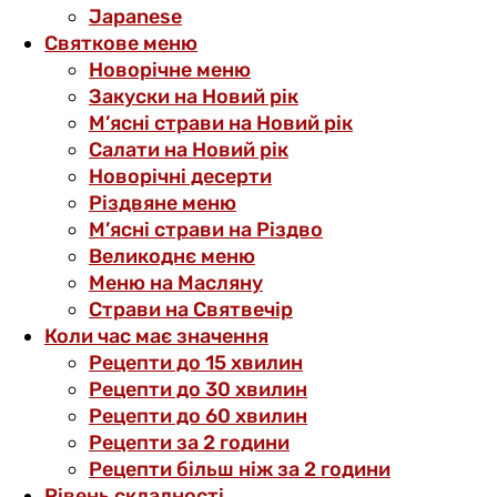
Japanese
Святкове меню
Новорічне меню
Закуски на Новий рік
М’ясні страви на Новий рік
Салати на Новий рік
Новорічні десерти
Різдвяне меню
М’ясні страви на Різдво
Великоднє меню
Меню на Масляну
Страви на Святвечір
Коли час має значення
Рецепти до 15 хвилин
Рецепти до 30 хвилин
Рецепти до 60 хвилин
Рецепти за 2 години
Рецепти більш ніж за 2 години
Рівень складності