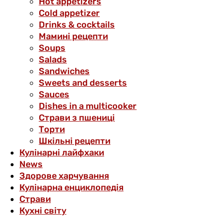
Hot appetizers
Cold appetizer
Drinks & cocktails
Мамині рецепти
Soups
Salads
Sandwiches
Sweets and desserts
Sauces
Dishes in a multicooker
Страви з пшениці
Торти
Шкільні рецепти
Кулінарні лайфхаки
News
Здорове харчування
Кулінарна енциклопедія
Страви
Кухні світу