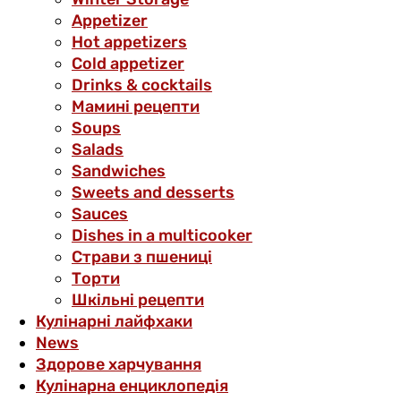
Аppetizer
Hot appetizers
Cold appetizer
Drinks & cocktails
Мамині рецепти
Soups
Salads
Sandwiches
Sweets and desserts
Sauces
Dishes in a multicooker
Страви з пшениці
Торти
Шкільні рецепти
Кулінарні лайфхаки
News
Здорове харчування
Кулінарна енциклопедія