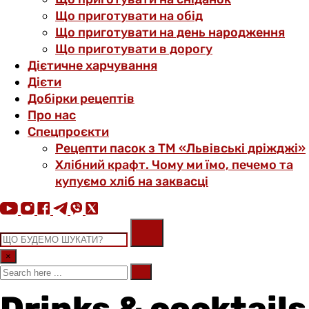
Що приготувати на обід
Що приготувати на день народження
Що приготувати в дорогу
Дієтичне харчування
Дієти
Добірки рецептів
Про нас
Спецпроєкти
Рецепти пасок з ТМ «Львівські дріжджі»
Хлібний крафт. Чому ми їмо, печемо та
купуємо хліб на заквасці
×
Drinks & cocktails