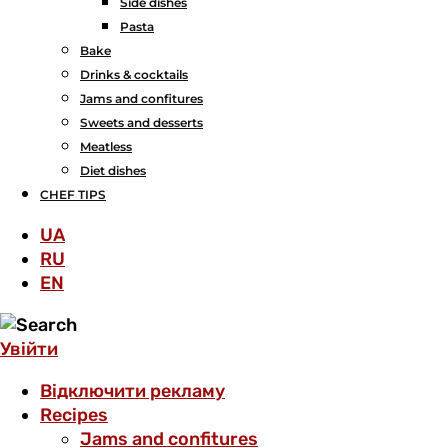
Side dishes
Pasta
Bake
Drinks & cocktails
Jams and confitures
Sweets and desserts
Meatless
Diet dishes
CHEF TIPS
UA
RU
EN
Увійти
Відключити рекламу
Recipes
Jams and confitures