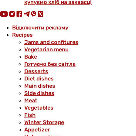
купуємо хліб на заквасці
Відключити рекламу
Recipes
Jams and confitures
Vegetarian menu
Bake
Готуємо без світла
Desserts
Diet dishes
Main dishes
Side dishes
Meat
Vegetables
Fish
Winter Storage
Аppetizer