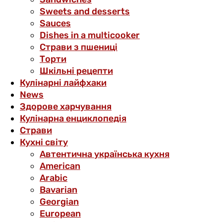
Sweets and desserts
Sauces
Dishes in a multicooker
Страви з пшениці
Торти
Шкільні рецепти
Кулінарні лайфхаки
News
Здорове харчування
Кулінарна енциклопедія
Страви
Кухні світу
Автентична українська кухня
American
Arabic
Bavarian
Georgian
European