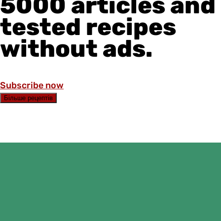
5000 articles and
tested recipes
without ads.
Subscribe now
Більше рецептів