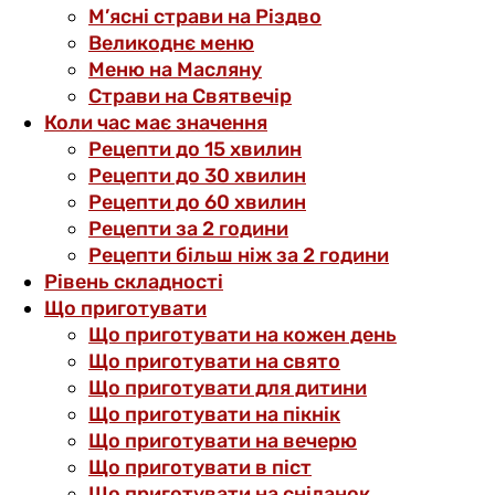
М’ясні страви на Різдво
Великоднє меню
Меню на Масляну
Страви на Святвечір
Коли час має значення
Рецепти до 15 хвилин
Рецепти до 30 хвилин
Рецепти до 60 хвилин
Рецепти за 2 години
Рецепти більш ніж за 2 години
Рівень складності
Що приготувати
Що приготувати на кожен день
Що приготувати на свято
Що приготувати для дитини
Що приготувати на пікнік
Що приготувати на вечерю
Що приготувати в піст
Що приготувати на сніданок