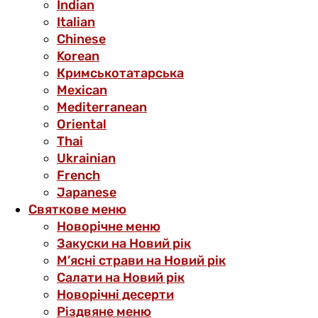
Indian
Italian
Chinese
Korean
Кримськотатарська
Mexican
Mediterranean
Oriental
Thai
Ukrainian
French
Japanese
Святкове меню
Новорічне меню
Закуски на Новий рік
М’ясні страви на Новий рік
Салати на Новий рік
Новорічні десерти
Різдвяне меню