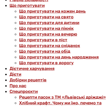
Що приготувати
Що приготувати на кожен день
Що приготувати на свято
Що приготувати для дитини
Що приготувати на пікнік
Що приготувати на вечерю
Що приготувати в піст
Що приготувати на сніданок
Що приготувати на обід
Що приготувати на день народження
Що приготувати в дорогу
Дієтичне харчування
Дієти
Добірки рецептів
Про нас
Спецпроєкти
Рецепти пасок з ТМ «Львівські дріжджі»
Хлібний крафт. Чому ми їмо, печемо та