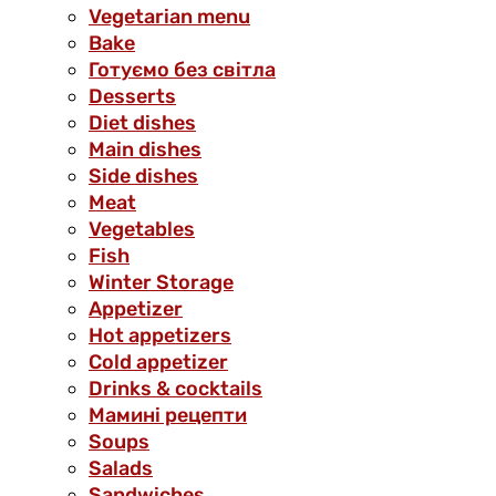
Vegetarian menu
Bake
Готуємо без світла
Desserts
Diet dishes
Main dishes
Side dishes
Meat
Vegetables
Fish
Winter Storage
Аppetizer
Hot appetizers
Cold appetizer
Drinks & cocktails
Мамині рецепти
Soups
Salads
Sandwiches