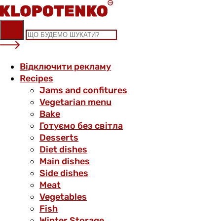
Skip
to
content
Відключити рекламу
Recipes
Jams and confitures
Vegetarian menu
Bake
Готуємо без світла
Desserts
Diet dishes
Main dishes
Side dishes
Meat
Vegetables
Fish
Winter Storage