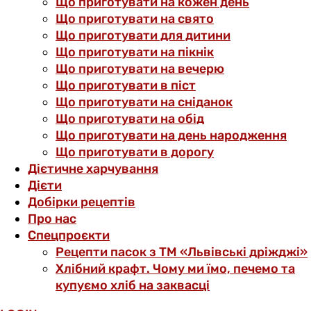
Що приготувати на кожен день
Що приготувати на свято
Що приготувати для дитини
Що приготувати на пікнік
Що приготувати на вечерю
Що приготувати в піст
Що приготувати на сніданок
Що приготувати на обід
Що приготувати на день народження
Що приготувати в дорогу
Дієтичне харчування
Дієти
Добірки рецептів
Про нас
Спецпроєкти
Рецепти пасок з ТМ «Львівські дріжджі»
Хлібний крафт. Чому ми їмо, печемо та
купуємо хліб на заквасці