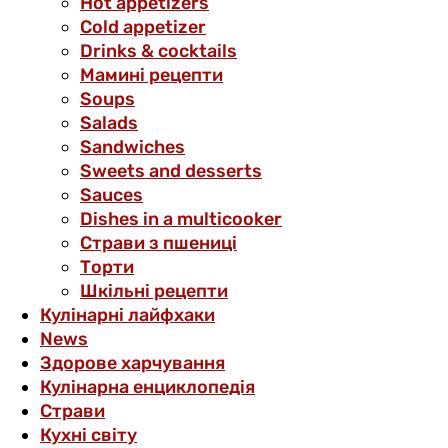
Hot appetizers
Cold appetizer
Drinks & cocktails
Мамині рецепти
Soups
Salads
Sandwiches
Sweets and desserts
Sauces
Dishes in a multicooker
Страви з пшениці
Торти
Шкільні рецепти
Кулінарні лайфхаки
News
Здорове харчування
Кулінарна енциклопедія
Страви
Кухні світу