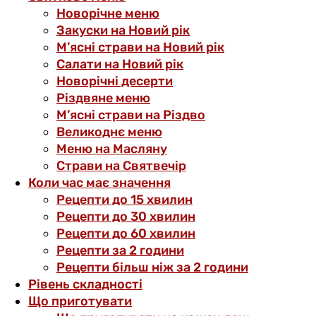
Новорічне меню
Закуски на Новий рік
М’ясні страви на Новий рік
Салати на Новий рік
Новорічні десерти
Різдвяне меню
М’ясні страви на Різдво
Великоднє меню
Меню на Масляну
Страви на Святвечір
Коли час має значення
Рецепти до 15 хвилин
Рецепти до 30 хвилин
Рецепти до 60 хвилин
Рецепти за 2 години
Рецепти більш ніж за 2 години
Рівень складності
Що приготувати