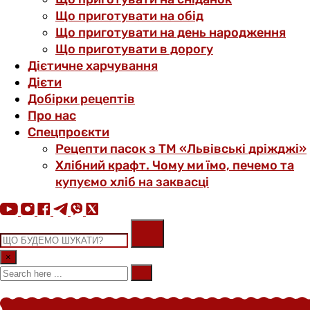
Що приготувати на обід
Що приготувати на день народження
Що приготувати в дорогу
Дієтичне харчування
Дієти
Добірки рецептів
Про нас
Спецпроєкти
Рецепти пасок з ТМ «Львівські дріжджі»
Хлібний крафт. Чому ми їмо, печемо та
купуємо хліб на заквасці
×