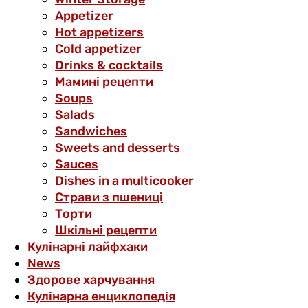
Аppetizer
Hot appetizers
Cold appetizer
Drinks & cocktails
Мамині рецепти
Soups
Salads
Sandwiches
Sweets and desserts
Sauces
Dishes in a multicooker
Страви з пшениці
Торти
Шкільні рецепти
Кулінарні лайфхаки
News
Здорове харчування
Кулінарна енциклопедія