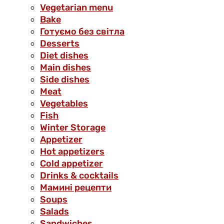
Vegetarian menu
Bake
Готуємо без світла
Desserts
Diet dishes
Main dishes
Side dishes
Meat
Vegetables
Fish
Winter Storage
Аppetizer
Hot appetizers
Cold appetizer
Drinks & cocktails
Мамині рецепти
Soups
Salads
Sandwiches