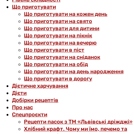
Що приготувати
Що приготувати на кожен день
Що приготувати на свято
Що приготувати для дитини
Що приготувати на пікнік
Що приготувати на вечерю
Що приготувати в піст
Що приготувати на сніданок
Що приготувати на обід
Що приготувати на день народження
Що приготувати в дорогу
Дієтичне харчування
Дієти
Добірки рецептів
Про нас
Спецпроєкти
Рецепти пасок з ТМ «Львівські дріжджі»
Хлібний крафт. Чому ми їмо, печемо та