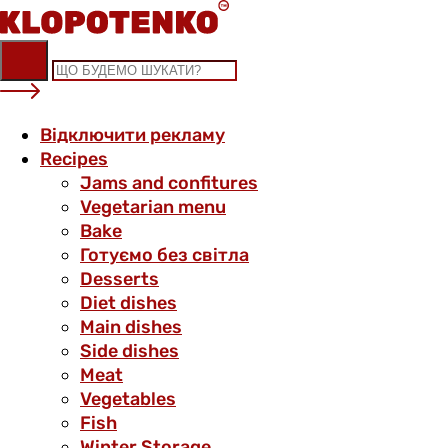
Skip
to
content
Відключити рекламу
Recipes
Jams and confitures
Vegetarian menu
Bake
Готуємо без світла
Desserts
Diet dishes
Main dishes
Side dishes
Meat
Vegetables
Fish
Winter Storage