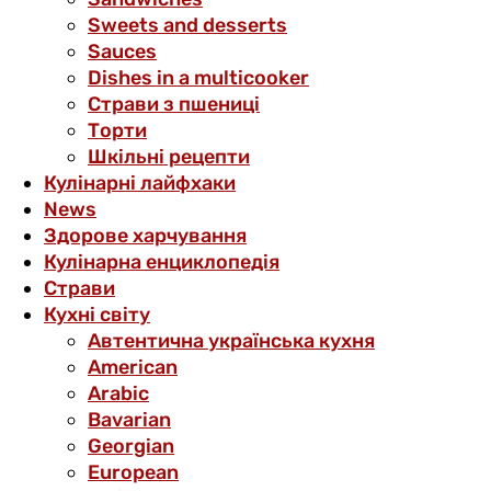
Sweets and desserts
Sauces
Dishes in a multicooker
Страви з пшениці
Торти
Шкільні рецепти
Кулінарні лайфхаки
News
Здорове харчування
Кулінарна енциклопедія
Страви
Кухні світу
Автентична українська кухня
American
Arabic
Bavarian
Georgian
European