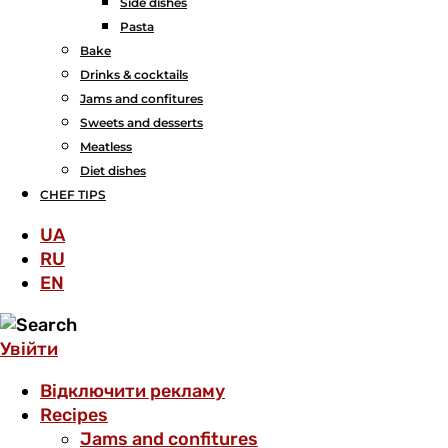
Side dishes
Pasta
Bake
Drinks & cocktails
Jams and confitures
Sweets and desserts
Meatless
Diet dishes
CHEF TIPS
UA
RU
EN
Увійти
Відключити рекламу
Recipes
Jams and confitures