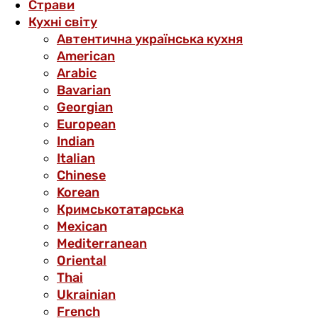
Страви
Кухні світу
Автентична українська кухня
American
Arabic
Bavarian
Georgian
European
Indian
Italian
Chinese
Korean
Кримськотатарська
Mexican
Mediterranean
Oriental
Thai
Ukrainian
French