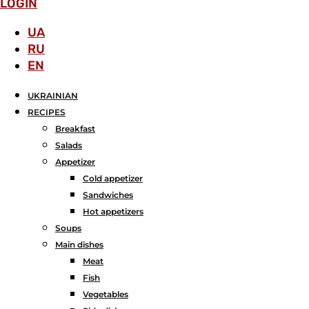
LOGIN
UA
RU
EN
UKRAINIAN
RECIPES
Breakfast
Salads
Аppetizer
Cold appetizer
Sandwiches
Hot appetizers
Soups
Main dishes
Meat
Fish
Vegetables