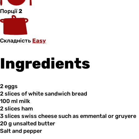
Порції
2
Складність
Easy
Ingredients
2 eggs
2 slices
of
white sandwich bread
100 ml
milk
2 slices
ham
3 slices
swiss
cheese such as emmental or gruyere
20 g
unsalted
butter
Salt and
pepper