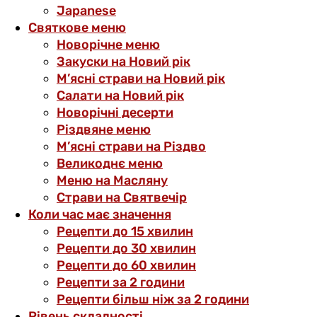
Japanese
Святкове меню
Новорічне меню
Закуски на Новий рік
М’ясні страви на Новий рік
Салати на Новий рік
Новорічні десерти
Різдвяне меню
М’ясні страви на Різдво
Великоднє меню
Меню на Масляну
Страви на Святвечір
Коли час має значення
Рецепти до 15 хвилин
Рецепти до 30 хвилин
Рецепти до 60 хвилин
Рецепти за 2 години
Рецепти більш ніж за 2 години
Рівень складності