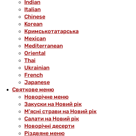
Indian
Italian
Chinese
Korean
Кримськотатарська
Mexican
Mediterranean
Oriental
Thai
Ukrainian
French
Japanese
Святкове меню
Новорічне меню
Закуски на Новий рік
М’ясні страви на Новий рік
Салати на Новий рік
Новорічні десерти
Різдвяне меню