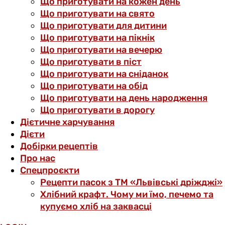
Що приготувати на кожен день
Що приготувати на свято
Що приготувати для дитини
Що приготувати на пікнік
Що приготувати на вечерю
Що приготувати в піст
Що приготувати на сніданок
Що приготувати на обід
Що приготувати на день народження
Що приготувати в дорогу
Дієтичне харчування
Дієти
Добірки рецептів
Про нас
Спецпроєкти
Рецепти пасок з ТМ «Львівські дріжджі»
Хлібний крафт. Чому ми їмо, печемо та
купуємо хліб на заквасці