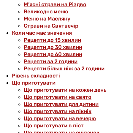
М’ясні страви на Різдво
Великоднє меню
Меню на Масляну
Страви на Святвечір
Коли час має значення
Рецепти до 15 хвилин
Рецепти до 30 хвилин
Рецепти до 60 хвилин
Рецепти за 2 години
Рецепти більш ніж за 2 години
Рівень складності
Що приготувати
Що приготувати на кожен день
Що приготувати на свято
Що приготувати для дитини
Що приготувати на пікнік
Що приготувати на вечерю
Що приготувати в піст
Що приготувати на сніданок