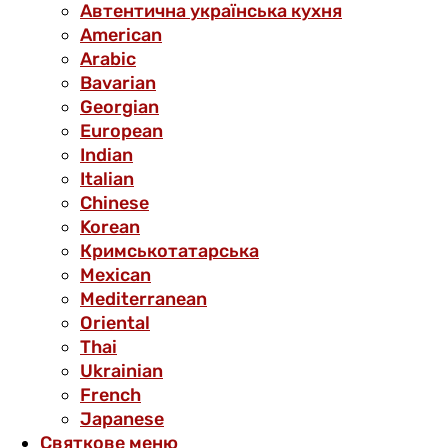
Автентична українська кухня
American
Arabic
Bavarian
Georgian
European
Indian
Italian
Chinese
Korean
Кримськотатарська
Mexican
Mediterranean
Oriental
Thai
Ukrainian
French
Japanese
Святкове меню