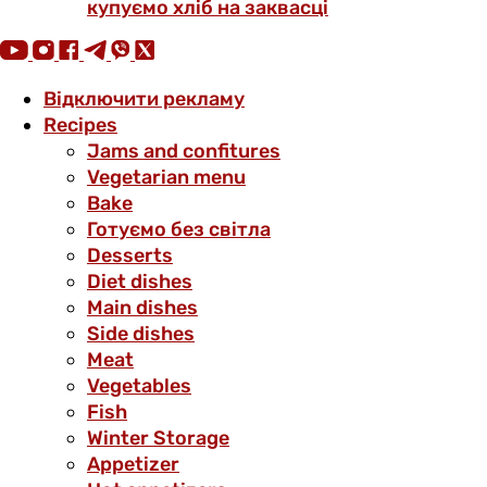
купуємо хліб на заквасці
Відключити рекламу
Recipes
Jams and confitures
Vegetarian menu
Bake
Готуємо без світла
Desserts
Diet dishes
Main dishes
Side dishes
Meat
Vegetables
Fish
Winter Storage
Аppetizer